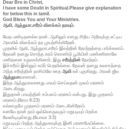
Dear Bro in Christ,
I have some Doubt in Spiritual.Please give explanation
for below this in tamil.
God Bless You and Your Ministries.
ஆவி, ஆத்துமா,சரீரம் விளக்கம் தரவும்.
வேத பண்டிதனல்ல நான். ஆகிலும் எனது சிறிய அறிவுக்கு எட்டிய
அளவில் விளக்கம் தர முயற்சிக்கிறேன்.
முதலில் ஆவி, ஆத்துமா,சரீரம் இவற்றின் தோற்றத்தை பார்க்கலாம்.
தேவன் தனது சொந்த கரம் கொண்டு பூமியின் மண்ணினாலே
மனிதனை உருவாக்கினார். இது
சரீரத்தின்
தோற்றம்.
இச்சரீரம் இன்னும் உயிர் பெறவில்லை. தேவன் தனது சுவாசத்தை
அந்த சரீரத்தின் நாசியிலே ஊத
ஆவி
உள் புகுகிறது. அவன் ஜீவ
ஆத்துமா
வானான்.
இந்த ஆத்துமாவானது பாவம் செய்வதன் மூலம் மரணம்
அடைகிறது.
இதுதான் பாவத்தின் சம்பளம் மரணம் என்பது. இது முதலாம்
மரணம்.(ரோம 6:23)
எல்லாருமே முதலாம் மரணம் அடைகின்றோம்.
எனவே தான் நாம் ஒவ்வொருவரும் மறுபடியும் பிறக்க
வேண்டியுள்ளது.(யோவா 3:3)
மறுபடியும் பிறந்த ஆத்துமாவுக்கு இனி மரணமேயில்லை.
இப்படி மறுபடியும் பிறந்த ஒவ்வொரு ஆத்துமாவும் இறுதியில் நித்திய