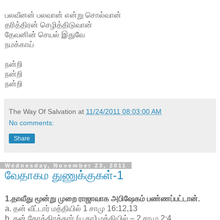
பலவீனன் பலவான் என்று சொல்வான்
தரித்திரன் செழித்திடுவான்
தேவனின் செயல் இதுவே
நமக்காய்
நன்றி
நன்றி
நன்றி
The Way Of Salvation
at
11/24/2011 08:03:00 AM
No comments:
Share
Wednesday, November 23, 2011
வேதாகம துணுக்குகள்-1
1.தாவீது மூன்று முறை ராஜாவாக அபிஷேகம் பண்ணப்பட்டான்.
a. தன் வீட்டார் மத்தியில் 1 சாமு 16:12,13
b. தன் கோத்திரத்தார் (யூதா) மத்தியில் – 2 சாமு 2:4.