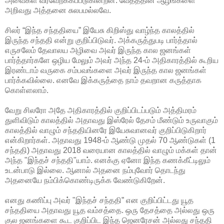
அவைகள் வரவேற்க்கப்படுகின்றன. வேதத்தின் ஆழங்களை
அறிவது அத்தனை சுலபமல்லவே.
சிலர் “இந்த சந்ததியை” இயேசு கிறிஸ்து வாழ்ந்த காலத்தில்
இருந்த சந்ததி என்று குறிப்பிடுவர். அக்கருத்துபடி பார்த்தால்
எருசலேம் தேவாலய அழிவை அவர் இருந்த கால ஜனங்கள்
பார்த்தார்களே ஒழிய மேலும் அவர் அந்த 24-ம் அதிகாரத்தில் கூறிய
இரண்டாம் வருகை சம்பவங்களை அவர் இருந்த கால ஜனங்கள்
பார்க்கவில்லை. எனவே இக்கருத்தை நாம் தவறான கருத்தாக
கொள்ளலாம்.
வேறு சிலரோ அதே அதிகாரத்தில் குறிப்பிடப்படும் அத்திமரம்
துளிவிடும் காலத்தில் அதாவது இஸ்ரேல் தேசம் மீண்டும் உருவாகும்
காலத்தில் வாழும் சந்ததியினரே இயேசுவானவர் குறிப்பிடுகிறார்
என்கிறார்கள். அதாவது 1948-ம் ஆண்டு முதல் 70 ஆண்டுகள் (1
சந்ததி) அதாவது 2018 வரையான காலத்தில் வாழும் மக்கள் தான்
அந்த "இந்தச் சந்ததி"யாம். எனக்கு ஏனோ இந்த கணக்கீட்டிலும்
உடன்பாடு இல்லை. ஆனால் அதனை நம்புவோர் தொடந்து
அதனையே நம்பிக்கொண்டிருக்க வேண்டுகிறேன்.
எனது கணிப்பு அவர் "இந்தச் சந்ததி” என குறிப்பிட்டது யூத
சந்ததியை அதாவது யூத வம்சத்தை. ஒரு தேசத்தை அல்லது ஒரு
குல ஜனங்களை கூட குறிப்பிட இந்த ஜெனரேசன் அல்லது சந்ததி