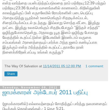
என்ற வார்த்தை பயன்படுத்தப்படுவதை நாம் மத்தேயு:12:39 மற்றும்
மத்தேயு:23:36 போன்ற வசனங்களில் காணலாம். கிறிஸ்துவின்
காலத்துக்குப் பின் எருசலேமில் ரோமர்களின் படையெடுப்பு
அதையடுத்து யூதர்கள் உலகமெங்கும் சிதறடிக்கப்படல்,
சிறைப்பிடிக்கப்படல் நடந்தது. இவ்வாறு சொந்த வீட்டை இழந்து
நாட்டை இழந்து உலகமெங்கும் சிதறியபோதும் "இந்தச் சந்ததி”
ஒழிந்துபோகாதென்று, அதாவது யூத இனம் ஒழிந்து போகாது
வேதத்தில் கூறப்பட்டுள்ள இயேசுவின் இரண்டாம் வருகை
சம்பவங்கள் அனைத்தையும் பார்க்க அந்த ஜனம் கண்டிப்பாக
இருக்கும் என்ற அர்த்தத்தில் கூறப்பட்டதாகவே நான்
நினைக்கிறேன்.எப்படி உங்கள் கருத்து?
The Way Of Salvation
at
11/14/2011 05:12:00 PM
1 comment:
Share
Tuesday, November 08, 2011
ஜாமக்காரன் அக்டோபர் 2011 பதிப்பு
(ஜாமக்காரனில்) எல்லாவற்றையும் சோதித்துப் பார்த்து நலமானதைப்
பிடித்துக் கொள்ளுங்கள்.- 1 தெச 5:21.