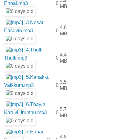
3.9
Ennai.mp3
0
MB
3.Nesar
4.6
Easuvin.mp3
0
MB
4.Thulli
4.4
Thulli.mp3
0
MB
5.Kanakku
3.5
Vaikkum.mp3
0
MB
6.Thayin
5.7
Karuvil Irunthu.mp3
0
MB
7.Ennai
4.8