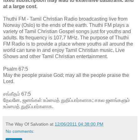
fixed subscription may lead to extensive datatraffic and
at a large cost.
Thuthi FM - Tamil Christian Radio broadcasting live from
Norway (Oslo) to the ends of the earth. Thuthi FM plays a
variety of Tamil Christian Gospel songs just for youths and
adults. Its frequency is 107,7 MHz. The purpose of Thuthi
FM Radio is to provide a place where youths all around the
world can tune in and enjoy Tamil Christian music, Live
Shows and other Tamil Christian entertainment.
Psalm 67:5
May the people praise God; may all the people praise the
Lord.
சங்கீதம் 67:5
தேவனே, ஜனங்கள் உம்மைத் துதிப்பார்களாக; சகல ஜனங்களும்
உம்மைத் துதிப்பார்களாக.
The Way Of Salvation
at
12/06/2011 04:38:00 PM
No comments: