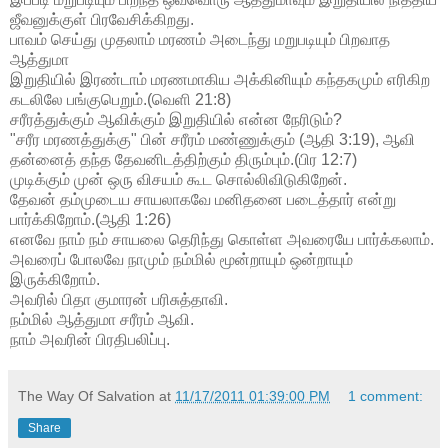
ஜீவனுக்குள் பிரவேசிக்கிறது.
பாவம் செய்து முதலாம் மரணம் அடைந்து மறுபடியும் பிறவாத
ஆத்துமா
இறுதியில் இரண்டாம் மரணமாகிய அக்கினியும் கந்தகமும் எரிகிற
கடலிலே பங்குபெறும்.(வெளி 21:8)
சரீரத்துக்கும் ஆவிக்கும் இறுதியில் என்ன நேரிடும்?
"சரீர மரணத்துக்கு" பின் சரீரம் மண்ணுக்கும் (ஆதி 3:19), ஆவி
தன்னைத் தந்த தேவனிடத்திற்கும் திரும்பும்.(பிர 12:7)
முடிக்கும் முன் ஒரு விசயம் கூட சொல்லிவிடுகிறேன்.
தேவன் தம்முடைய சாயலாகவே மனிதனை படைத்தார் என்று
பார்க்கிறோம்.(ஆதி 1:26)
எனவே நாம் நம் சாயலை தெரிந்து கொள்ள அவரையே பார்க்கலாம்.
அவரைப் போலவே நாமும் நம்மில் மூன்றாயும் ஒன்றாயும்
இருக்கிறோம்.
அவரில் பிதா குமாரன் பரிசுத்தாவி.
நம்மில் ஆத்துமா சரீரம் ஆவி.
நாம் அவரின் பிரதிபலிப்பு.
The Way Of Salvation
at
11/17/2011 01:39:00 PM
1 comment:
Share