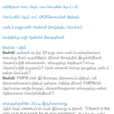
மார்தோமா சபை பிஷப் பாவ செயலில் பிடிபட்டார்
அசம்பளீஸ் ஆஃப் காட் (AOG)சபையின் தேர்தல்
பாஸ்டர்.ராஜாமணி அவர்கள் நிகழ்த்திய பிரசங்கம்
வெற்றிக்கு வழி ஆவியில் நிறையுங்கள்
கேள்வி - பதில்
கேள்வி:
நாங்கள் கடந்த 10 வருடமாக பாஸ்டர்.பால்தங்கையா
சபைக்கு போய் வருகிறோம். நீங்கள் சேலத்தில் இருக்கிறீர்கள்.
அவரைப்பற்றி எங்களைவிட உங்களுக்கு தெரியுமா? எப்படி
அவரைப்பற்றி எழுதலாம்? அவர் மனைவி செய்த தவறுக்கு பாஸ்டர்
என்ன செய்வார்?
கேள்வி:
FMPB-யின் இப்போதைய நிலையைப்பற்றியும், உள்
விவகாரங்களைப்பற்றியும் நன்றாக அறிந்த நீங்கள் FMPBயில்
ஆரம்பகால ஊழியர்களும், விசுவாசிகளுமான எங்களுக்கு என்ன
ஆலோசனை கொடுக்கிறீர்கள்?.
உங்களுக்குள்ளே அப்படி இருக்கலாகாது
ஆர்ச் பிஷப் வில்லியம் டெம்புள் இவ்வாறு கூறினார். "Church is the
only club that exists for its non-members". திருச்சபை என்ற