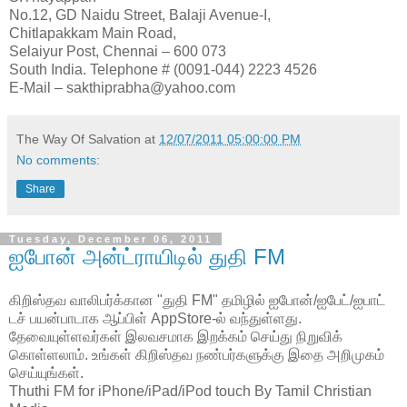
No.12, GD Naidu Street, Balaji Avenue-I,
Chitlapakkam Main Road,
Selaiyur Post, Chennai – 600 073
South India. Telephone # (0091-044) 2223 4526
E-Mail – sakthiprabha@yahoo.com
The Way Of Salvation
at
12/07/2011 05:00:00 PM
No comments:
Share
Tuesday, December 06, 2011
ஐபோன் அன்ட்ராயிடில் துதி FM
கிறிஸ்த‌வ‌ வாலிபர்க்கான‌ "துதி FM" த‌மிழில் ஐபோன்/ஐபேட்/ஐபாட்
டச் ப‌ய‌ன்பாடாக‌ ஆப்பிள் AppStore-ல் வ‌ந்துள்ள‌து.
தேவையுள்ள‌வ‌ர்க‌ள் இல‌வ‌ச‌மாக‌ இற‌க்க‌ம் செய்து நிறுவிக்
கொள்ள‌லாம். உங்கள் கிறிஸ்தவ நண்பர்களுக்கு இதை அறிமுகம்
செய்யுங்கள்.
Thuthi FM for iPhone/iPad/iPod touch By Tamil Christian