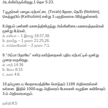
அடங்கியிருக்கிறது.1 தெச 5:23.
7.யூதர்கள் பழைய ஏற்பாட்டை (Torah) தோரா, நெபீம் (Nebiim),
கெத்தூபிம் (Kethubim) என்று 3 பகுதிகளாக பிரித்துள்ளனர்.
8.ஜெபம் பண்ணி வானத்திலிருந்து அக்கினியை வரவைத்தவர்கள்
மூன்று பேர்கள்.
a. எலியா – 1 இராஜ 18:37,38.
b. தாவீது – 1 நாளா 21:25,26.
c. சாலொமோன் – 2 நாளா 7:1.
9.“அப்பா பிதாவே” என்ற வார்த்தைகள் புதிய ஏற்பாட்டில் மூன்று
முறை வருகிறது.
a. மாற் 14:36
b. ரோம 8:15
c. கலா 4:6.
10.நம்முடைய வேதாகமத்திலே மொத்தம் 1189 அதிகாரங்கள்
உள்ளன. இதில் 1000-வது அதிகாரம் யோவான் எழுதின சுவிசேஷம்
3-ம் அதிகாரமாகும்.
நன்றி:KS