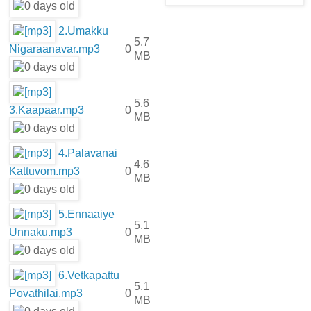
2.Umakku
5.7
Nigaraanavar.mp3
0
MB
5.6
3.Kaapaar.mp3
0
MB
4.Palavanai
4.6
Kattuvom.mp3
0
MB
5.Ennaaiye
5.1
Unnaku.mp3
0
MB
6.Vetkapattu
5.1
Povathilai.mp3
0
MB