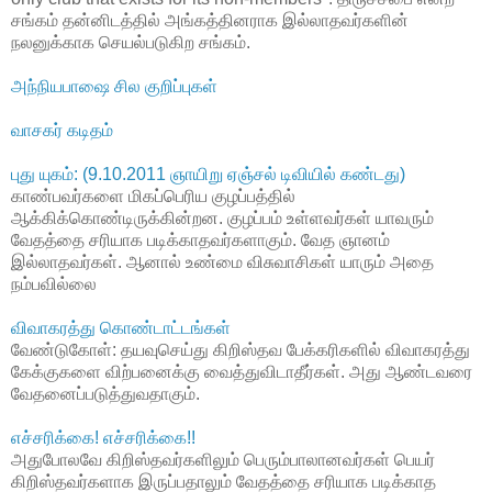
சங்கம் தன்னிடத்தில் அங்கத்தினராக இல்லாதவர்களின்
நலனுக்காக செயல்படுகிற சங்கம்.
அந்நியபாஷை சில குறிப்புகள்
வாசகர் கடிதம்
புது யுகம்: (9.10.2011 ஞாயிறு ஏஞ்சல் டிவியில் கண்டது)
காண்பவர்களை மிகப்பெரிய குழப்பத்தில்
ஆக்கிக்கொண்டிருக்கின்றன. குழப்பம் உள்ளவர்கள் யாவரும்
வேதத்தை சரியாக படிக்காதவர்களாகும். வேத ஞானம்
இல்லாதவர்கள். ஆனால் உண்மை விசுவாசிகள் யாரும் அதை
நம்பவில்லை
விவாகரத்து கொண்டாட்டங்கள்
வேண்டுகோள்: தயவுசெய்து கிறிஸ்தவ பேக்கரிகளில் விவாகரத்து
கேக்குகளை விற்பனைக்கு வைத்துவிடாதீர்கள். அது ஆண்டவரை
வேதனைப்படுத்துவதாகும்.
எச்சரிக்கை! எச்சரிக்கை!!
அதுபோலவே கிறிஸ்தவர்களிலும் பெரும்பாலானவர்கள் பெயர்
கிறிஸ்தவர்களாக இருப்பதாலும் வேதத்தை சரியாக படிக்காத