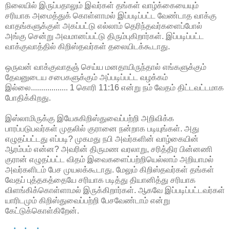
நிலையில் இருப்பதாலும் இவர்கள் தங்கள் வாழ்க்கையையும்
சரியாக அமைத்துக் கொள்ளாமல் இப்படிப்பட்ட வேண்டாத வாக்கு
வாதங்களுக்குள் அகப்பட்டு எல்லாம் தெரிந்தவர்களைப்போல்
அங்கு சென்று அவமானப்பட்டு திரும்புகிறார்கள். இப்படிப்பட்ட
வாக்குவாத்தில் கிறிஸ்தவர்கள் தலையிடக்கூடாது.
ஒருவன் வாக்குவாதஞ் செய்ய மனதாயிருந்தால் எங்களுக்கும்
தேவனுடைய சபைகளுக்கும் அப்படிப்பட்ட வழக்கம்
இல்லை.................. 1 கொரி 11:16 என்று நம் வேதம் திட்டவட்டமாக
போதிக்கிறது.
இஸ்லாமிருக்கு இயேசுகிறிஸ்துவைப்பற்றி அறிவிக்க
பாரப்படுபவர்கள் முதலில் குரானை நன்றாக படியுங்கள். அது
எழுதப்பட்டது எப்படி? முகமது நபி அவர்களின் வாழ்கையின்
ஆரம்பம் என்ன? அவரின் திருமண வரலாறு, சரித்திர பின்னணி
குரான் எழுதப்பட்ட விதம் இவைகளைப்பற்றியெல்லாம் அறியாமல்
அவர்களிடம் பேச முயலக்கூடாது. மேலும் கிறிஸ்தவர்கள் தங்கள்
வேதப் புத்தகத்தையே சரியாக படித்து தியானித்து சரியாக
விளங்கிக்கொள்ளாமல் இருக்கிறார்கள். ஆகவே இப்படிப்பட்டவர்கள்
யாரிடமும் கிறிஸ்துவைப்பற்றி பேசவேண்டாம் என்று
கேட்டுக்கொள்கிறேன்.