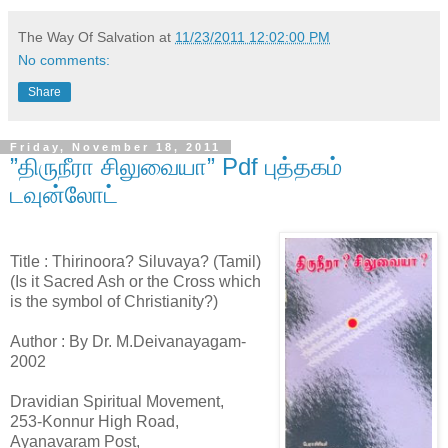
The Way Of Salvation
at
11/23/2011 12:02:00 PM
No comments:
Share
Friday, November 18, 2011
”திருநீரா சிலுவையா” Pdf புத்தகம்
டவுன்லோட்
Title : Thirinoora? Siluvaya? (Tamil)
(Is it Sacred Ash or the Cross which
is the symbol of Christianity?)
Author : By Dr. M.Deivanayagam-
2002
Dravidian Spiritual Movement,
253-Konnur High Road,
Ayanavaram Post,