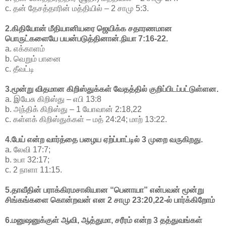
c. தன் தேசத்தாரின் மத்தியில் – 2 சாமு 5:3.
2.கிதியோன் மீதியானியரை ஜெயிக்க சதாரணமான
பொருட்களையே பயன்படுத்தினான்.நியா 7:16-22.
a. எக்காளம்
b. வெறும் பானை
c. தீவட்டி
3.மூன்று விதமான கிறிஸ்துக்கள் வேதத்தில் குறிப்பிடப்பட்டுள்ளன.
a. இயேசு கிறிஸ்து – எபி 13:8
b. அந்திக் கிறிஸ்து – 1 யோவான் 2:18,22
c. கள்ளக் கிறிஸ்துக்கள் – மத் 24:24; மாற் 13:22.
4.பேய் என்ற வார்த்தை பழைய ஏற்ப்பாட்டில் 3 முறை வருகிறது.
a. லேவி 17:7;
b. உபா 32:17;
c. 2 நாளா 11:15.
5.தாவீதின் பராக்கிரமசாலியான “பெனாயா” என்பவன் மூன்று
சிங்கங்களை கொன்றவன் என 2 சாமு 23:20,22-ல் பார்க்கிறோம்
6.மனுஷனுக்குள் ஆவி, ஆத்துமா, சரீரம் என்ற 3 தத்துவங்கள்