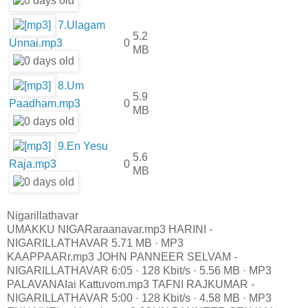
7.Ulagam
5.2
Unnai.mp3
0
MB
8.Um
5.9
Paadham.mp3
0
MB
9.En Yesu
5.6
Raja.mp3
0
MB
Nigarillathavar
UMAKKU NIGARaraanavar.mp3 HARINI -
NIGARILLATHAVAR 5.71 MB · MP3
KAAPPAARr.mp3 JOHN PANNEER SELVAM -
NIGARILLATHAVAR 6:05 · 128 Kbit/s · 5.56 MB · MP3
PALAVANAIai Kattuvom.mp3 TAFNI RAJKUMAR -
NIGARILLATHAVAR 5:00 · 128 Kbit/s · 4.58 MB · MP3