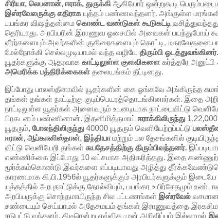
சிரியா, லெபனான், ஈராக், துருக்கி
ஆகியோர் ஒன்றுகூடி பெரும்படையு
இஸ்ரவேலருக்கு எதிராக
யுத்தம் பண்ணவந்தனர். அங்குள்ள மரங்க
பயங்கர விஷத்தன்மை
கொண்ட வண்டுகள் கூடுகட்டி
வசித்துவந்தது
தெரியாது. அரபியரின் இராணுவ ஓசையில் அவைகள் பயந்துபோய் கூ
வீரர்களையும் அவர்களின் குதிரைகளையும் கொட்டி, மகாவேதனையால்
மேல்நோக்கி செல்லமுடியாமல் வந்த வழியே
திரும்பி ஓடத்துவங்கினர்
யூதர்களுக்கு ஆதரவாக
காட்டிலுள்ள குளவிகளை
கர்த்தரே அனுப்பி
அமெரிக்க பத்திரிக்கைகள்
தலையங்கம் தீட்டினது.
இப்போது பாலஸ்தீனாவில் யூதர்களின் கை ஓங்கவே அங்கிருந்த சுமா
தங்கள் தங்கள் நாட்டிற்கு குடிப்பெயரத்தொடங்கினார்கள். இதை அற
நாட்டிலுள்ள யூதர்கள் அனைவரும் உடனடியாக நாட்டைவிட்டு வெள
பிரகடனம் பண்ணினான். இதனிமித்தமாய்
ஈராக்கிலிருந்து
1,22,000
யூதரும்,
போலந்திலிருந்து
40000
யூதரும் வெளியேற்றப்பட்டு
பலஸ்தீ
ஈரான், ஆப்கானிஸ்தான், இந்தியா
மற்றும் பல தேசங்களில் குடியிரு
விட்டு வெளியேறி தங்கள்
சுயதேசத்திற்கு திரும்பிவந்தனர்.
இப்படியாய
எண்ணிக்கை இப்போது
10
லட்சமாக அதிகரித்தது. இதை கண்ணுற்ற
மூர்க்கம்கொண்டு இவர்களை எப்படியாவது அழித்து தீர்க்கவேண்டுமெ
காரணமாக கி.பி.
1956
ல் யூதர்களுக்கும் அரபியர்களுக்கும் இடையே
யுத்தத்தில் அரபுநாட்டுக்கு தோல்வியும், பயங்கர உயிர்சேதமும் உண்டா
அரபியருக்கு சொந்தமாயிருந்த சில பட்டணங்கள்
இஸ்ரவேல்
வசமானது
சண்டையும் செய்யாமல் அதேசமயம் தங்கள் இராணுவத்தை இரகசிமாய்
ஈடுபட்டு வந்தனர். திடீரென்று எவ்வித முன் அறிவிப்பும் இல்லாமல்
இஸ