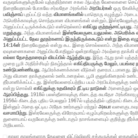
வருஷங்களுக்குமேல் யுத்ததிற்கான சகல ஆயத்த வேலைகளை செய்து
நிறைவேறாமல் போகவே சர்வதேச அரங்கில்
அரபியர்கள்
ஒரு கேலிக்க
பவிஞ்சாய்
புறப்பட்டு வந்த
விமானங்களில்
யாதொரு எழுத்தும் அடை
அமெரிக்காவுக்கு சொந்தமான விமானங்கள் என்றும், இஸ்ரவேலுக
அனுப்பப்பட்டிருக்கக்கூடும் என்றெல்லாம்
எகிப்து குற்றஞ்சாட்டியது.
ஆ
மறுத்தது.
அந்த விமானங்கள்
இஸ்ரவேலருடையதுமல்ல. அமெரிக்க 
அனுப்பப்பட்ட தேவ தூதர்களாய் இருந்திருக்ககூடும் என்று இதை எழுத
14:14ன்
நிறைவேறுதல் என்று கூட இதை சொல்லலாம். அந்த விமா
ஏவுகணைகளை அனுப்பியபோதிலும் ஒன்றாகிலும் அவற்றை தாக்கி வீ
எல்லா தேசத்தாரையும் வியப்பில் ஆழ்த்தியது.
இந்த ஆறு நாள் யுத்த
முறை பூமி அதிர்ச்சியும் நிகழ்ந்தால்
எகிப்தியருக்கு மேலும், பயங்கர 
உண்டுபண்ணியது.
ஆயிரக்கணக்கான வீடுகள் தரைமட்டமானது. 
அது விமான தாக்குதலால் உண்டானதல்ல. பூமி குலுங்கினதால் உண்
தீர்மானிக்கப்பட்டது. இஸ்ரவேலரைப்பற்றிய பயம் அரபியர்களுக்கு உண
என்று சொல்லி
எகிப்துக்கு உதவிகரம் நீட்டிய நாடுகள்
அனைத்தும் ஒ
ஆரம்பித்தது.
1918
ல் பலஸ்தீனாவுக்கு கிடைத்த சுயதேச அங்கீகாரமு
1956ல் கிடைத்த புதிய பெலனும் 1967ல் யுத்தத்தில் புதிதாய் கிடை
இன்னும் அதை ஒட்டிய அநேக ஊர்களும் மற்றும்
அகபா
வளைகுடாவும
வசமாயிற்று.
இஸ்ரவேலருக்கு விரோதமாய் எழும்புகிறவர்களுக்கு நேர
துணையாய் வருவோருக்கு உண்டாகும் நாசங்களையும் குறித்து தீர்க்
அறியலாம்.
காலா காலங்களாக தேவனை விட்டுவிலகி சத்துருக்கள் கைகளில் 