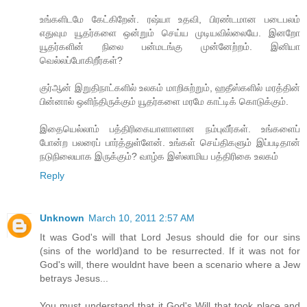
உங்களிடமே கேட்கிறேன். ரஷ்யா உதவி, பிரண்டமான படைபலம்
எதுவும யூதர்களை ஒன்றும் செய்ய முடியவில்லையே. இனறோ
யூதர்களின் நிலை பன்மடங்கு முன்னேற்றம். இனியா
வெல்லப்போகிறீர்கள்?
குர்ஆன் இறுதிநாட்களில் உலகம் மாறிசுற்றும், ஹதீஸ்களில் மரத்தின்
பின்னால் ஒளிந்திருக்கும் யூதர்களை மரமே காட்டிக் கொடுக்கும்.
இதையெல்லாம் பத்திரிகையாளானான நம்புவீர்கள். உங்களைப்
போன்ற பலரைப் பார்த்துள்ளேன். உங்கள் செய்திகளும் இப்படிதான்
நடுநிலையாக இருக்கும்? வாழ்க இஸ்லாமிய பத்திரிகை உலகம்
Reply
Unknown
March 10, 2011 2:57 AM
It was God's will that Lord Jesus should die for our sins
(sins of the world)and to be resurrected. If it was not for
God's will, there wouldnt have been a scenario where a Jew
betrays Jesus...
You must understand that it God's Will that took place and