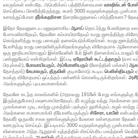
வாருங்கள் என்பதே. அமெரிக்கப் பத்திரிக்கையான
வாஷிங்டன் போஸ
செய்தியை பிரசுரித்திருந்தது. சுமார்
3000
வருஷங்களுக்கு முன்பா
உரைத்துப்போன
தீர்க்கதரிசன
நிறைவேறுதலைப் பார்த்தீர்களா? தே
இதோ தேவனுடைய மனுஷனாகிய
ஆசாப்
தொடர்ந்து பேசுகிறதை வாச
பேசாமலிராதேயும், தேவனே சும்மாயிராதேயும் உமது ஜனத்திற்கு விரோத
கொந்தளித்து உமது பகைஞர் தலையெடுக்கிறார்கள். உமது ஜனத்திற
யோசித்து உமது மறைவிலிருக்கிறவர்களுக்கு விரோதமாக ஆலோசன
ஒரு ஜாதியாயிராமலும் இஸ்ரவேலின் பேர் இனி நினைக்கப்படாமலு
பண்ணுவோம் என்கிறார்கள். இப்படி
ஏதோமின் கூட்டத்தாரும்
(ஏசா வம
பிரபுக்கள்),
மோவாயியரும், அம்மோனியரும்
(லோத்தின் மக்கள்)
ஆகா
தேசத்தார்)
கேபாலரும், தீருவின்
குடிகளோடு கூடிய
பெலிஸ்தியரும்
ஏ
உமக்கு விரோதமாய் ஒப்பந்தம் பண்ணிக் கொண்டிருக்கிறார்கள்.
அசீர
அவர்களுக்குப் புயபலமானார்கள்.
தேவனே கடந்த காலங்களில் (அதாவது
1918
ன் போது எங்களுக்கு ந
இருந்ததுபோல) மவுனமாயிராதேயும், நீர் எழுந்து வந்து அவர்களை 
முகங்களை மூடி, காற்று முகத்தில் பறக்கும் தூசிக்கும், சுழல் காற்று
அவர்களை சமானமாக்கி தீயோனியருக்கும்
சிசேரா, யாபீன்
என்பவர்க
தேவரீர் ஒருவரே சகல ஜனங்களுக்கும் மேலான உன்னதமான தேவன் எ
உணரும்படி செய்யும். இப்படியாய்
3000
வருஷங்களுக்கு முன்பாகவே
விளைவாக அந்த ஆறுநாள் யுத்தத்தில் மிகப்பெரிய மகத்தான் வெற்
பெற்றுத்தந்தார்.
ஆசாபின்
தீர்க்கதரிசன வாக்கியங்களுக்கும்,
நாசரி