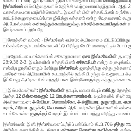
காணப்பட்டனர். இவர்களின் பூர்வ வாசஸ்தலம்
பாரான் வனாந்தரமாயிர
இஸ்மவேல்
வில்வித்தைகளில் தேர்ச்சி பெற்றவனாயிருந்தான். ஆதி 
வாசஸ்தலமாக மாற்றிக்கொண்ட இவனின் பின் சந்ததியினர் அங்கே அ
காட்டுக்கழுதையைப்போல ஜீவித்து வந்தனர் என்று வேதவசனம் கூறுகி
அப்போஸ்தலன்
சுன்னத்துக்காரர்களுக்கு எச்சரிக்கையாயிருங்கள்
என
இவர்களைப்பற்றியதே.
லோத்தின் வம்சம் - இஸ்மவேல் வம்சம்:
ஆபிரகாமை விட்டுப்பிரிந்து
வம்சத்தினரும் யாக்கோபைவிட்டு பிரிந்து சேயீர் மலைநாட்டில் போய் 
ஏதோமியா:
யாக்கோபின் சகோதரனான
ஏசா இஸ்மவேலின்
குமார
28:9,36:2-3. இவர்களின் சந்ததியினர்
ஏதோமியர்
என்று அழைக்கப்
என்கிற ஜாதியினரும் சேர்ந்து
இஸ்ரவேல்
ஜனத்திற்கு சத்துருக்களாய
யாரென்றால் ஆபிரகாமின் கூடாரத்தில் தங்கியிருந்து அவனுடைய ஆக
இப்போது ஆபிரகாமின் சந்ததியான இஸ்ரவேலருக்கு சத்துருக்களாக 
இஸ்மவேலர்கள்:
இஸ்மவேலின்
தாயும், மனைவியும்
எகிப்து
தேசத்தை
பிறந்த
12
பிள்ளைகளும்
12
பிரபுக்களானார்கள்.
அவர்களில் சிலர் ரா
அவர்களாவன:
அரேபியா, மொராக்கோ, அல்ஜீரியார, துனூஷியா, ஏமான்
ஈராக், சிரியா, துருக்கி, லெபனான்
ஆகியவர்களே இவர்களின் எல்
வடக்கே உள்ள
சூருக்குப்
போகும் இடம் மட்டாய் பரந்து விரிந்து காணப்
இஸ்ரவேலர்:
இனி இஸ்ரவேலனப்பற்றிப் பார்ப்போம் கி.பி.
70
ல்
தீத்து ர
அழித்து கணக்கில் அடங்கா
யூதர்களை கொன்று குவித்தான்.
தங்க