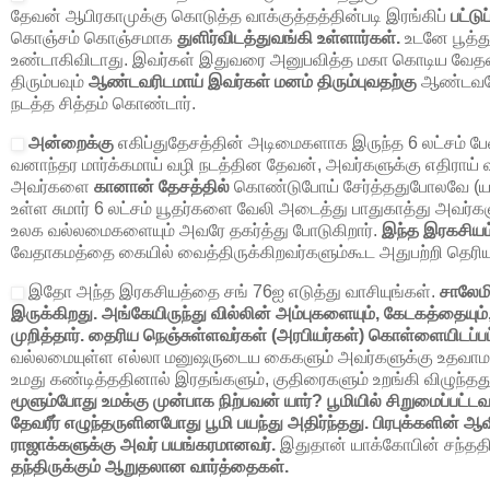
தேவன் ஆபிரகாமுக்கு கொடுத்த வாக்குத்தத்தின்படி இரங்கிப்
பட்ட
கொஞ்சம் கொஞ்சமாக
துளிர்விடத்துவங்கி உள்ளார்கள்.
உடனே பூத்து
உண்டாகிவிடாது. இவர்கள் இதுவரை அனுபவித்த மகா கொடிய வே
திரும்பவும்
ஆண்டவரிடமாய் இவர்கள் மனம் திரும்புவதற்கு
ஆண்டவரே
நடத்த சித்தம் கொண்டார்.
அன்றைக்கு
எகிப்துதேசத்தின் அடிமைகளாக இருந்த
6
லட்சம் ப
வனாந்தர மார்க்கமாய் வழி நடத்தின தேவன், அவர்களுக்கு எதிராய் 
அவர்களை
கானான் தேசத்தில்
கொண்டுபோய் சேர்த்ததுபோலவே (யா
உள்ள சுமார்
6
லட்சம் யூதர்களை வேலி அடைத்து பாதுகாத்து அவர்களு
உலக வல்லமைகளையும் அவரே தகர்த்து போடுகிறார்.
இந்த இரகசியம்
வேதாகமத்தை கையில் வைத்திருக்கிறவர்களும்கூட அதுபற்றி தெரியா
இதோ அந்த இரகசியத்தை சங்
76
ஐ எடுத்து வாசியுங்கள்.
சாலேம
இருக்கிறது. அங்கேயிருந்து வில்லின் அம்புகளையும், கேடகத்தையும்,
முறித்தார்.
தைரிய நெஞ்சுள்ளவர்கள் (அரபியர்கள்) கொள்ளையிடப்பட்
வல்லமையுள்ள எல்லா மனுஷருடைய கைகளும் அவர்களுக்கு உதவாமல
உமது கண்டித்ததினால் இரதங்களும், குதிரைகளும் உறங்கி விழுந்தத
மூளும்போது உமக்கு முன்பாக நிற்பவன் யார்? பூமியில் சிறுமைப்பட்டவர
தேவரீர் எழுந்தருளினபோது பூமி பயந்து அதிர்ந்தது. பிரபுக்களின் ஆ
ராஜாக்களுக்கு அவர் பயங்கரமானவர்.
இதுதான் யாக்கோபின் சந்த
தந்திருக்கும் ஆறுதலான வார்த்தைகள்.