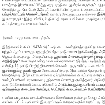
என்கிற ஒரு அமைப்பினை உருவாக்க முன்வந்தது. பலஸ்தீனாவில்
எர
பாகத்தை இரண்டாகப்பிரித்து ஒரு பகுதியை இஸ்ரவேலருக்கும் மற்
கொடுத்தது. யோவேல் 3:2ல் தீர்க்கதரிசியின் மூலமாய் உரைக்கப்பட்ட
பங்குப்போட்டுக் கொண்டார்கள்
என்கிற தேவனுடைய வார்த்தை
இங்க
இருசாராருமே இந்த பங்கீட்டில் திருப்தி அடையவில்லை. முழுதேசமு
கூட்டத்தாரும் வாதாடினார்கள்.
இரண்டாவது உலக மகா யுத்தம்:
இந்நிலையில் கி.பி.1947ல் பிரிட்டிஷ்படை பாலஸ்தீனத்தைவிட்ட
யுத்தம்
ஆரம்பமானது. யுத்தத்தில் நேச நாடுகளான
இங்கிலாந்து, அமெ
ஜெயம் கிடைத்தது. அதையொட்டி
யூதர்கள் அனைவரும் ஒன்றுகூடி
எ
சுதந்திரமும்
வேண்டுமென்று உலக வல்லரசுகளை நிர்பந்தப்படுத்தத் 
என்கிற 11 நாட்டு பிரதிநிதிகளைக் கொண்ட ஒரு கமிட்டி அமைக்கப்பட
யூதர்களுக்கு தனிராஜ்யம்
பிரகடனப்படுத்தத் அவர்களின் தேசத்திற்
கொடுத்தது. இந்த பிரகடனத்தை ஏற்றுக்கொள்ள விரும்பாத அரேப
உண்டுப்பண்ணி ஏராளமான யூதர்களை கொன்று குவித்தனர். அமெரிக்க
கண்டுக்கொள்ளவில்லை. ஏனெனில்
அரபியர்களுக்கு எதிராய் நடவ
தங்களுக்கு கிடைக்க வேண்டிய பெட்ரோல் கிடைக்காமல் போய்விடும
எனவே யாருடைய உதவியுமில்லாமல் இஸ்ரவேலர் தனித்து நின்று அர
சண்டையிட்டப்படியினால் இரு தரப்பிலும் அநேகர் மரிக்க நேரிட்டத