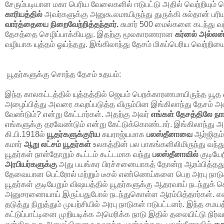
சேரும்படியான மகா பெரிய வேலைகளில் ஈடுபட்டு அதில் வெற்றியும் ப
காரியத்தில்
அவர்களுக்கு அனுகூலமாயிருந்து துருக்கி சுல்தான் 
வார்த்தையை நிறைவேற்றித்தந்தார்.
சுமார்
500
மைல்களை கடந்து வந்
தேசத்தை செழிப்பாக்கியது. இதற்கு மூலகாரணரான
கர்னல் அல்லன்
வழியாக யுத்தம் ஓய்ந்தது. இங்கிலாந்து தேசம் மிகப்பெரிய வெற்றியை
யூதர்களுக்கு சொந்த தேசம் உதயம்:
இந்த காலகட்டத்தில் யுத்தத்தில் ஜெயம் பெறக்காரணமாயிருந்த யூத
அழைப்பித்து அவரை கவுரப்படுத்த விரும்பின இங்கிலாந்து தேசம் அவர
வேண்டும்? என்று கேட்டார்கள். அதற்கு அவர்
எங்கள் தேசத்திலே நா
எங்களுக்கு தரவேண்டும் என்று கேட்டுக்கொண்டார். இங்கிலாந்து 
கி.பி.
1918
ல்
யூதர்களுக்குரிய
சுயராஜ்யமாக
பலஸ்தீனாவை
ஆர்ஜிதம்
சுமார்
ஆறு லட்சம் யூதர்கள்
உலகத்தின் பல பாகங்களிலிமிருந்து வந்
யூதர்கள் நாள்தோறும் கூட்டம் கூட்டமாக வந்து
பலஸ்தீனாவில்
குடியே
அரபியர்களுக்கு
அது பயங்கர பிரச்சனையாகத் தோன்ற ஆரம்பித்தது. 
தேவையான பெட்ரோல் மற்றும் டீசல் எண்ணெய்களை பெற அரபு நாடுக
யூதர்கள் குடியேறும் விஷயத்தில் யூதர்களுக்கு ஆதரவாய் நடந்துக்
அனுசரணையாய் இருப்பதுபோல் நடந்துகொள்ள ஆரம்பித்தார்கள். என
தடுத்து நிறுத்தும் முயற்சியில் அரபு நாடுகள் ஈடுபட்டனர். இந்த ச
கட்டுப்பாட்டினை முறியடிக்க அமெரிக்க நாடு இதில் தலையிட்டு நிர்வ