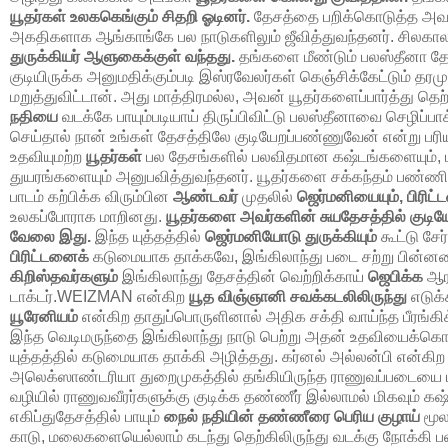
யூதர்கள் உலககெங்கும் சிதறி ஓடினர்.
தேசத்தை பறிக்கொடுத்த அவர
அகதிகளாக ஆங்காங்கே பல நாடுகளிலும் ஜீவித்துவந்தனர். சிலகால
துருக்கியர் ஆளுகைக்குள் வந்தது.
தங்களை மீண்டும் பலஸ்தீனா தே
குடியிருக்க அனுமதிக்கும்படி இஸ்ரவேலர்கள் கெஞ்சிக்கேட்டும் தரம
மறுத்துவிட்டான். அது மாத்திரமல்ல, அவன் யூதர்களைப்பார்த்து தெ
நதியை
வடக்கே பாயும்படியாய் திருப்பிவிட்டு பலஸ்தீனாவை செழிப்பாக
செய்தால் நான் உங்கள் தேசத்திலே குடியேறப்பண்ணுவேன் என்று 
உதவியுமற்ற
யூதர்கள்
பல தேசங்களில் பலவிதமான கஷ்டங்களையும், 
துயரங்களையும் அனுபவித்துவந்தனர். யூதர்களை சக்கந்தம் பண்ணின
பாடம் கற்பிக்க விரும்பின
ஆண்டவர்
முதலில்
ஜெர்மனியையும், பிரிட்
உலகப்போராக மாறினது.
யூதர்களை அவர்களின் சுயதேசத்தில் குடிய
வேலை இது.
இந்த யுத்தத்தில்
ஜெர்மனியோடு துருக்கியும்
கூட்டு சேர
பிரிட்டனைக்
கடுமையாக தாக்கவே, இங்கிலாந்து படை சற்று பின்
கிறிஸ்தவர்களும்
இங்கிலாந்து தேசத்தின் வெற்றிக்காய்
ஜெபிக்க
ஆரம
டாக்டர்.
WEIZMAN
என்கிற
யூத விஞ்ஞானி சவக்கடலிலிருந்து
எடுக்
யூரேனியம்
என்கிற தாதுப்பொருளினால் அதிக சக்தி வாய்ந்த பீரங்க
இந்த வெடிமருந்தை இங்கிலாந்து நாடு பெற்று அதன் உதவியைக்கொண
யுத்தத்தில் கடுமையாக தாக்கி அழித்தது. கர்னல் அல்லன்பி என்கிற ப
அலெக்ஸாண்டரியா துறைமுகத்தில் தங்கியிருந்த ராணுவப்படையை டர
வழியில் ராணுவவீரர்களுக்கு குடிக்க தண்ணீர் இல்லாமல் மிகவும் கஷ்
எகிப்துதேசத்தில் பாயும்
நைல் நதியின் தண்ணீரை பெரிய குழாய்
மூல
காடு, மலைகளையெல்லாம் கடந்து தெற்கிலிருந்து வடக்கு நோக்கி