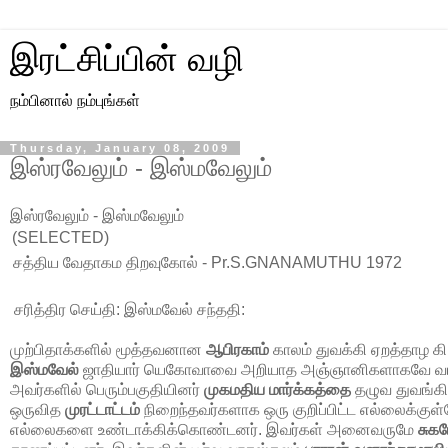
இரட்சிப்பின் வழி
நம்பினால் நம்புங்கள்
Thursday, January 08, 2009
இஸ்ரவேலும் - இஸ்மவேலும்
இஸ்ரவேலும் - இஸ்மவேலும்
(SELECTED)
சத்திய வேதாகம திறவுகோல் -
Pr.S.GNANAMUTHU 1972
சரித்திர செய்தி: இஸ்மவேல் சந்ததி:
முற்பிதாக்களில் மூத்தவனான
ஆபிரகாம்
காலம் துவக்கி ஏறத்தாழ கி.
இஸ்மவேல்
ஜாதியார் யெகோவாவை அறியாத அஞ்ஞானிகளாகவே வாழ்ந்
அவர்களில் பெரும்பகுதியினர்
முகமதிய மார்க்கத்தை
தழுவ துவங்கி
ஒருவித
முரட்டாட்டம்
நிறைந்தவர்களாக ஒரு குறிப்பிட்ட எல்லைக்குள்ள
எல்லைகளை உண்டாக்கிக்கொண்டனர். இவர்கள் அனைவருமே
சுக