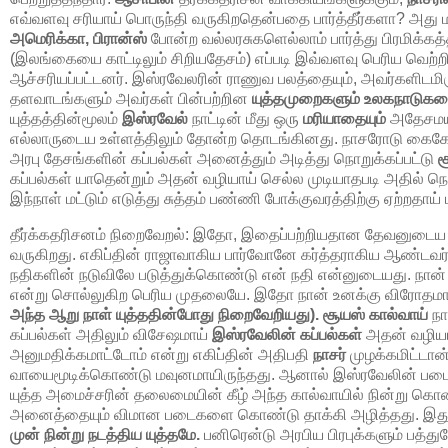
எவ்வளவு சரியாய் பொருந்தி வருகிறதென்பதை பார்த்தீர்களா? அது ம
அமெரிக்கா, பிரான்ஸ்
போன்ற வல்லரசுகளெல்லாம் பார்த்து பிரமிக்கத
(இலங்கையை காட்டிலும் சிறியதேசம்) எப்படி இவ்வளவு பெரிய வெற்
ஆச்சரியப்பட்டனர். இஸ்ரவேலரின் ராணுவ பலத்தையும், அவர்களிடமிரு
தளவாடங்களும் அவர்கள் பின்பற்றின
யுத்தமுறைகளும் உலகநாடுகள
யுத்தத்தின்மூலம்
இஸ்ரவேல்
நாட்டின் மீது ஒரு
மரியாதையும்
அதேசமயத
எல்லாருடைய உள்ளத்திலும் தோன்ற தொடங்கினது. நாசரோடு கைகோர்
அரபு தேசங்களின் கப்பல்கள் அனைத்தும் அடித்து நொறுக்கப்பட்டு
ச
கப்பல்கள் யாதென்றும் அதன் வழியாய் செல்ல முடியாதபடி அதில் நொ
இந்நாள் மட்டும் எடுத்து சுத்தம் பண்ணி போக்குவரத்திற்கு ஏற்றதாய்
தீர்க்கதரிசனம் நிறைவேறல்:
இதோ, இதைப்பற்றியதான தேவனுடைய தீர
வருகிறது. எகிப்தின் ராஜாவாகிய பார்வோனே கர்த்தராகிய ஆண்டவர்
நதிகளின் நடுவிலே படுத்துக்கொண்டு என் நதி என்னுடையது. ந
என்று சொல்லுகிற பெரிய முதலையே. இதோ நான் உனக்கு விரோதமாய் 
அந்த ஆறு நாள் யுத்ததின்போது நிறைவேறியது). சூயஸ் கால்வாய்
நா
கப்பல்கள் அதிலும் விசேஷமாய்
இஸ்ரவேலின் கப்பல்கள்
அதன் வழியா
அனுமதிக்கமாட்டோம் என்று எகிப்தின் அதிபதி
நாசர்
முழக்கமிட்டான்
வாயைமூடிக்கொண்டு மவுனமாயிருந்தது. ஆனால் இஸ்ரவேலின் பட
யுத்த அமைச்சரின் தலைமையின் கீழ் அந்த கால்வாயில் நின்று கொண்ட
அனைத்தையும் விமான படைகளை கொண்டு தாக்கி அழித்தது. இது
முன் நின்று நடத்திய யுத்தமே.
பனிரென்டு அரபிய பிரபுக்களும் பத்து