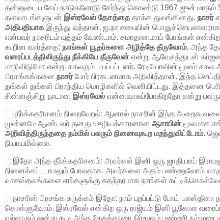
தன்னுடைய சேய் நாடுகளோடு சேர்ந்து கொண்டு
1967
ஜுன் மாதம்
தளவாடங்களுடன்
இஸ்ரவேல் தேசத்தை
தாக்க துவங்கினது.
நாசர்
எ
அதிபதியாக
இருந்து வந்தான். ஐ.நா சபையின் பொதுச்செயலாளராக
என்பவர் நாசரிடம் யுத்தம் வேண்டாம். சமாதானமாய் போங்கள் என
கூறின வார்த்தை:
நாங்கள் யூதர்களை அழித்தே தீருவோம்.
அந்த தே
வரைப்படத்திலிருந்து நீக்கியே தீருவேன்
என்று ஆவேசத்துடன் கர்ஜ
மாறிவிடுமோ என்று சகலரும் பயப்பட்டனர். ரேடியோவின் மூலம் சகல அ
பிரசங்கங்களை
நாசர்
போர் பிரகடனமாக அறிவித்தான். இந்த செய்த
தங்கள் தங்கள் பிராந்திய மொழிகளில் வெளியிட்டது. இத்தனை பெரி
சின்னஞ்சிறு நாடான
இஸ்ரவேல்
என்னவாகப்போகிறதோ என்று பலரும்
தீர்க்கதரிசனம் நிறைவேறல்:
ஆனால் நாசரின் இந்த அறைகூவலை 
முன்னமே ஆண்டவர் தனது ஊழியக்காரனான
ஆசாபின்
மூலமாக சங
அறிவித்திருந்ததை நம்மில் பலரும் நினைவுகூற மறந்துவிட்டோம்.
ஜெனர
நியாயமில்லை.
இதோ அந்த தீர்க்கதரிசனம்:
அவர்கள் இனி ஒரு ஜாதியாய் இராமல
நினைக்கப்படாமலும் போவதாக. அவர்களை அதம் பண்ணுவோம் வாரு
வாசஸ்தலங்களை எங்களுக்கு சுதந்தரமாக நாங்கள் கட்டிக்கொள்வோ
நாசரின் பிரசங்க சுருக்கம் இதோ:
நாம் புறப்பட்டு போய் பலஸ்தீனா
கொள்ளுவோம். இஸ்ரவேல் என்கிற ஒரு ராஜ்யம் இனி பூகோள வரைப்பட
எல்லாரும் ஒன்று கூடி அந்த தேசத்தாரை நிர்மூலம் பண்ணி நம்முட