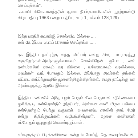
செய்யுங்கள்".
-சுவாமி விவேகானந்தரின் ஞான தீபம்;சுவாமிகளின் நூற்றாண்டு
விழா பதிப்பு 1963 பழைய பதிப்பு; சுடர் 1; பக்கம் 128,129)
இந்த மாதிரி சுவாமிஜி சொல்லவே இல்லை ....
என் da இப்படி பொய் பிரசாரம் செய்றிங்க .....
ஏசு இந்திய நாட்டிற்கு வந்து விட்டார் என்று சிலர் டமாரமடித்து
வருகிறார்கள்.அவர்களுக்காகவும் சொல்கிறேன். ஐயோ , என்
நண்பர்களே! ஏசுவும் வர வில்லை , யஹோவாவும் வரவில்லை,
அவர்கள் வரப் போவதும் இல்லை. இப்போது அவர்கள் தங்கள்
வீட்டை காப்ப்ற்றுவதில் முனைந்திருக்கிறார்கள். நமது நாட்டிற்கு வர
அவர்களுக்கு நேரமே இல்லை.
இந்திய மண்ணில் அதே பழம் பெரும் சிவ பெருமான் உடுக்கையை
ஒலித்தபடி என்றெண்டும் இருப்பார், அன்னை காளி மிருக பலியை
என்றென்றும் பெற்று வருவாள். அவளையே ஏசுவின் தாய் மேரி
என்று கிறிஸ்துவர்கள் வழிபடுகின்றனர். ஆசை கண்ணன்
எப்போதும் குழலூதி கொண்டிருப்பான்.
உங்களுக்குப் பிடிக்கவில்லை என்றால் போய்த் தொலையுங்களேன்.