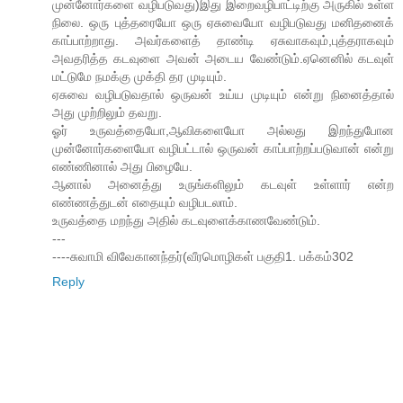
முன்னோர்களை வழிபடுவது)இது இறைவழிபாட்டிற்கு அருகில் உள்ள
நிலை. ஒரு புத்தரையோ ஒரு ஏசுவையோ வழிபடுவது மனிதனைக்
காப்பாற்றாது. அவர்களைத் தாண்டி ஏசுவாகவும்,புத்தராகவும்
அவதரித்த கடவுளை அவன் அடைய வேண்டும்.ஏனெனில் கடவுள்
மட்டுமே நமக்கு முக்தி தர முடியும்.
ஏசுவை வழிபடுவதால் ஒருவன் உய்ய முடியும் என்று நினைத்தால்
அது முற்றிலும் தவறு.
ஓர் உருவத்தையோ,ஆவிகளையோ அல்லது இறந்துபோன
முன்னோர்களையோ வழிபட்டால் ஒருவன் காப்பாற்றப்படுவான் என்று
எண்ணினால் அது பிழையே.
ஆனால் அனைத்து உருங்களிலும் கடவுள் உள்ளார் என்ற
எண்ணத்துடன் எதையும் வழிபடலாம்.
உருவத்தை மறந்து அதில் கடவுளைக்காணவேண்டும்.
---
----சுவாமி விவேகானந்தர்(வீரமொழிகள் பகுதி1. பக்கம்302
Reply