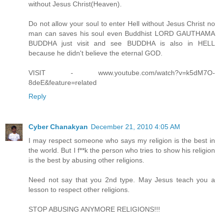
without Jesus Christ(Heaven).
Do not allow your soul to enter Hell without Jesus Christ no
man can saves his soul even Buddhist LORD GAUTHAMA
BUDDHA just visit and see BUDDHA is also in HELL
because he didn't believe the eternal GOD.
VISIT - www.youtube.com/watch?v=k5dM7O-
8deE&feature=related
Reply
Cyber Chanakyan
December 21, 2010 4:05 AM
I may respect someone who says my religion is the best in
the world. But I f**k the person who tries to show his religion
is the best by abusing other religions.
Need not say that you 2nd type. May Jesus teach you a
lesson to respect other religions.
STOP ABUSING ANYMORE RELIGIONS!!!