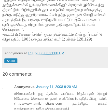
நூற்றுக்கணக்கிலும் ஆயிரக்கணக்கிலும் அவர்கள் இங்கே வந்து
திரளட்டும். கிறிஸ்துவின் தூய வாழ்வின் வரலாற்றை எங்களுக்கு
நன்கு எடுத்து ஓதுவீர்களாக. அவர் தந்த ஞான நன் மொழி எங்கள்
சமூகத்தின் இதயத்தை ஊடுருவிப் பாயட்டும். இயேசு நாதரைப்
பற்றி ஒவ்வொரு சிற்றூரின் மூலை முடுக்குகளிலும் பிரசாரம்
செய்யுங்கள்".
-சுவாமி விவேகானந்தரின் ஞான தீபம்;சுவாமிகளின் நூற்றாண்டு
விழா பதிப்பு 1963 பழைய பதிப்பு; சுடர் 1; பக்கம் 128,129)
Anonymous
at
1/09/2008 03:21:00 PM
Share
20 comments:
Anonymous
January 11, 2008 9:20 AM
விவேகானந்தர் ஒரு ஆன்மீக வாதியாக இருந்தாலும் அவரும்
இயேசுவை இறைவனாக தான் கண்டுள்ளார். பதித்தமிக்கு நன்றி.
(http://www.tamilchristians.com தளத்திலும் உங்கள்
கருத்துக்களை பகிர்ந்துகொள்ளுங்கள்)