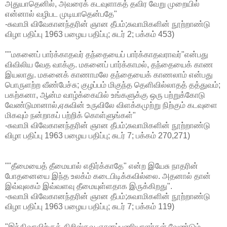
அதுயாதெனில், அவரைக் கடவுளாகத் தவிர வேறு முறையில்
என்னால் வழிபட முடியாதென்பதே"
-சுவாமி விவேகானந்தரின் ஞான தீபம்;சுவாமிகளின் நூற்றாண்டு
விழா பதிப்பு 1963 பழைய பதிப்பு; சுடர் 2; பக்கம் 453)
""மகனைப் பார்க்காதவர் தந்தையைப் பார்க்காதவராவர்"என்பது
விவிலிய வேத வாக்கு. மகனைப் பார்க்காமல், தந்தையைக் காண
இயலாது. மகனைக் காணாமலே தந்தையைக் காணலாம் என்பது
பொருளற்ற வீண்பேச்சு; குழப்பம் மிகுந்த தெளிவில்லாதத் தத்துவம்;
பகற்கனா, ஆன்ம வாழ்க்கையில் உங்களுக்கு ஒரு பற்றுக்கோடு
வேண்டுமானால்,ஏசுவின் உருவிலே விளக்கமுற்று நிற்கும் கடவுளை
மிகவும் நன்றாகப் பற்றிக் கொள்ளுங்கள்"
-சுவாமி விவேகானந்தரின் ஞான தீபம்;சுவாமிகளின் நூற்றாண்டு
விழா பதிப்பு 1963 பழைய பதிப்பு; சுடர் 7; பக்கம் 270,271)
""தீமையைத் தீமையால் எதிர்க்காதே" என்ற இயேசு நாதரின்
போதனையை இந்த உலக்ம் கடைபிடிக்கவில்லை. அதனால் தான்
இவ்வுலகம் இவ்வளவு தீமையுள்ளதாக இருக்கிறது".
-சுவாமி விவேகானந்தரின் ஞான தீபம்;சுவாமிகளின் நூற்றாண்டு
விழா பதிப்பு 1963 பழைய பதிப்பு; சுடர் 7; பக்கம் 119)
"இந்திவாவிற்குக் கிறிஸ்தவ ஞானப்பணியாளர்கள் வேண்டும்.