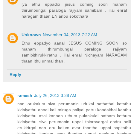
iya ethu eppadio jesus coming soon manam
thirumbungal paraloga rajiyam samibam . illai enral
naragam thaan EN anbu sokothara .
Unknown
November 04, 2013 7:22 AM
Ethu eppadyo aanal JESUS COMING SOON so
manam thirumbungal paraloga rajiyam
samibithirukkirathu . illai enral Nichayam NARAGAM
thaan Ithu unmai than .
Reply
ramesh
July 26, 2013 3:38 AM
nan orukalum siva perumanin udukai sathathai ketathu
kidaiyathu annai kali miruga paliyai petru kondaithai kanthu
kidaiyathu asai kannan uthum pulankulal satham kethum
kidaiyathu siva perumanin uppai thinravargal endru solli
erukirirgal nan oru kalum avar thantha uppai sapitathu
kidaiyathu konjam avar thantha uppai enakum konjam