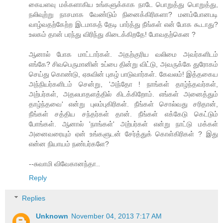
கையளவு மக்களாகிய உங்களுக்காக நாடே பொறுத்து பொறுத்து,
நலிவுற்று நாசமாக வேண்டும் நினைக்கிரிகளா? மனம்போனபடி
வாழ்வதற்கேற்ற இடமாகத் தேடி பார்த்து நீங்கள் என் போக கூடாது?
உலகம் தான் பரந்து விரிந்து கிடைக்கிறதே! போவதற்கென ?
ஆனால் போக மாட்டார்கள். அதற்குரிய வலிமை அவர்களிடம்
எங்கே? சிவபெருமானின் உப்பை தின்று விட்டு, அவருக்கே துரோகம்
செய்து கொண்டு, ஏசுவின் புகழ் பாடுவார்கள். கேவலம்! இத்தகைய
அந்நியர்களிடம் சென்று, 'அந்தோ ! நாங்கள் தாழ்ந்தவர்கள்,
அற்பர்கள், அதலபாதளத்தில் கிடக்கிறோம். எங்கள் அனைத்தும்
தாழ்ந்தவை' என்று புலம்புகிரிகள். நீங்கள் சொல்வது சரிதான்,
நீங்கள் சத்திய சந்தர்கள் தான். நீங்கள் எக்கேடு கெட்டும்
போங்கள். ஆனால் 'நாங்கள்' அற்பர்கள் என்று நாட்டு மக்கள்
அனைவரையும் ஏன் உங்களுடன் சேர்த்துக் கொள்கிரிகள் ? இது
என்ன நியாயம் நண்பர்களே?
--சுவாமி விவேகானந்தா..
Reply
Replies
Unknown
November 04, 2013 7:17 AM