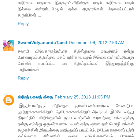
எதிர்கால மதமாக இருககும்.கிறிஸ்தவ மதம் எதிர்கால மதம்
இல்லை என்றார்...மேலும் தக்க ஆதாரங்கள் தேவைப்பட்டால்
தருகிறேன்....
Reply
SwamiVidyanandaTamil
December 09, 2012 2:53 AM
சுவாமி விவேகானந்தர்.ஏசு கிறிஸ்துவை அவதாரம் என்று
பேசினாலும்.கிறிஸ்தவ மதம் எதிர்கால மதம் இல்லை என்றார்.அவரது
பேச்சில் கவரப்பட்ட பல கிறிஸ்தவர்கள் இந்துமதத்திற்கு
மாறினார்கள்...
Reply
ஸ்ரீமத் பகவத் கீதை
February 25, 2013 11:05 PM
"இந்திவாவிற்குக் கிறிஸ்தவ ஞானப்பணியாளர்கள் வேண்டும்.
நூற்றுக்கணக்கிலும் ஆயிரக்கணக்கிலும் அவர்கள் இங்கே வந்து
திரளட்டும். கிறிஸ்துவின் தூய வாழ்வின் வரலாற்றை எங்களுக்கு
நன்கு எடுத்து ஓதுவீர்களாக. அவர் தந்த ஞான நன் மொழி எங்கள்
சமூகத்தின் இதயத்தை ஊடுருவிப் பாயட்டும். இயேசு நாதரைப் பற்றி
ஒவ்வொரு சிற்றூரின் மூலை முடுக்குகளிலும் பிரசாரம்