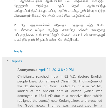
1. ஆங்கிலேயர்கள் ஆசியாவின் பல பகுதிகளை கைபற்றிய
பிறகுதான் கிறிஸ்தவ மதம் தென் ஆசியாவிற்கு
அறிமுகப்படுத்தப்பட்டது. அப்படி ஆயின் அதற்கு முன் இங்பு வாழ்ந்த
அனைவரும் நிங்கள் சொல்லம் நரகத்திலா வாழ்கிறார்கள்.
2. பிற மததலைவர்கள் கிறிஸ்தவ மதத்தை பற்றி பேசிய
விடயங்களை மட்டும் எடுத்து கொண்டு உங்கள் சமயத்தை
பரப்புவதற்காக உபயோகபடுத்தும் நீங்கள், சுவாமி விபுலானங்தரும்
நரகத்தில் தான் இருப்பார் என்றா சொல்கிறீர்கள்.
Reply
Replies
Anonymous
April 24, 2013 8:42 PM
Christianity reached India in 52 A.D, (before English
people knew Something of Christ). St. Thomas(one of
the 12 disciple of Christ) sailed to India in 52 AD,
landed at the ancient port of Muziris (which was
destroyed in 1341 AD due to a massive flood which
realigned the coasts) near Kodungalloor. and preached
the Good news. Thomas was assassinated by a