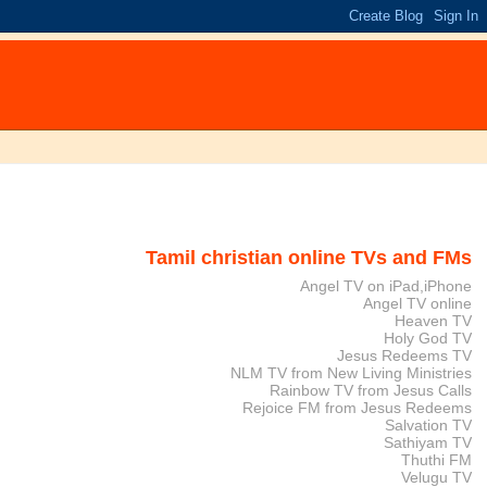
Tamil christian online TVs and FMs
Angel TV on iPad,iPhone
Angel TV online
Heaven TV
Holy God TV
Jesus Redeems TV
NLM TV from New Living Ministries
Rainbow TV from Jesus Calls
Rejoice FM from Jesus Redeems
Salvation TV
Sathiyam TV
Thuthi FM
Velugu TV