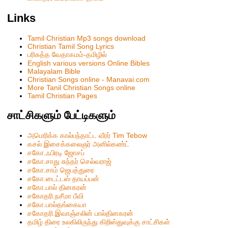
Links
Tamil Christian Mp3 songs download
Christian Tamil Song Lyrics
பரிசுத்த வேதாகமம்-தமிழில்
English various versions Online Bibles
Malayalam Bible
Christian Songs online - Manavai.com
More Tanil Christian Songs online
Tamil Christian Pages
சாட்சிகளும் பேட்டிகளும்
அமெரிக்க கால்பந்தாட்ட வீரர் Tim Tebow
கசல் இசைக்கலைஞர் அனில்கண்ட்
சகோ.ஃபிரடி ஜோசப்
சகோ.சாது சுந்தர் செல்வராஜ்
சகோ.சாம் ஜெபத்துரை
சகோ.டைட்டஸ் தாயப்பன்
சகோ.பால் தினகரன்
சகோதரி.நசீமா பீவி
ச‌கோ.பால்த‌ங்கையா
ச‌கோதரி.இவாஞ்சலின் பால்தின‌க‌ர‌ன்
தமிழ் திரை உலகிலிருந்து கிறிஸ்துவுக்கு சாட்சிகள்