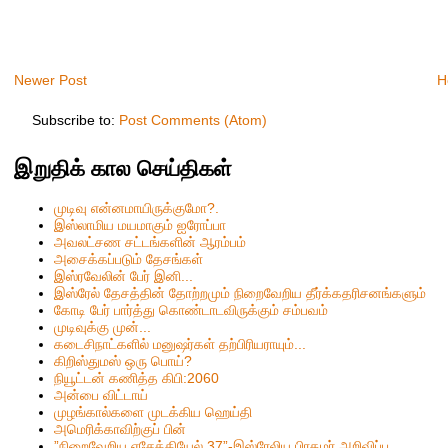
Newer Post
H
Subscribe to:
Post Comments (Atom)
இறுதிக் கால செய்திகள்
முடிவு என்னமாயிருக்குமோ?.
இஸ்லாமிய மயமாகும் ஐரோப்பா
அவலட்சண சட்டங்களின் ஆரம்பம்
அசைக்கப்படும் தேசங்கள்
இஸ்ரவேலின் பேர் இனி...
இஸ்ரேல் தேசத்தின் தோற்றமும் நிறைவேறிய தீர்க்கதரிசனங்களும்
கோடி பேர் பார்த்து கொண்டாடவிருக்கும் சம்பவம்
முடிவுக்கு முன்...
கடைசிநாட்களில் மனுஷர்கள் தற்பிரியராயும்...
கிறிஸ்தும‌ஸ் ஒரு பொய்?
நியூட்டன் கணித்த கிபி:2060
அன்பை விட்டாய்
முழங்கால்களை முடக்கிய ஹெய்தி
அமெரிக்காவிற்குப் பின்
”நிறைவேறிய எசேக்கியேல் 37”-இஸ்ரேலிய பிரதமர் அறிவிப்பு