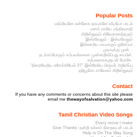
Popular Posts
மல்ப்ரியனே என்னேசு நாயகனே வீடியோ பாடல்
மனம் மாறிய மந்திரவாதி
கிறிஸ்துவும் விவேகானந்தரும்
இஸ்ரவேலும் - இஸ்மவேலும்
இஸ்லாமிய மயமாகும் ஐரோப்பா
முடிவுக்கு முன்...
நடக்கப்போகும் சம்பவங்களை முன்னறிவிப்பது பைபிள்.
கற்பலகைகளுடன் மோசே.
”நிறைவேறிய எசேக்கியேல் 37”-இஸ்ரேலிய பிரதமர் அறிவிப்பு
ஹியூகோ சாவேசும் கிறிஸ்துவும்
Contact
If you have any comments or concerns about this site please
email me
thewayofsalvation@yahoo.com
Tamil Christian Video Songs
Every move I make
Give Thanks -நன்றி உள்ளம் நிறைவுடன் பாடல்
Help Is On The Way Song