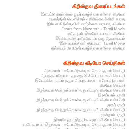
கிறிஸ்தவ திரைப்படங்கள்
இராபட்டு கால்டுவல் ஐயர் வாழ்க்கை சரிதை வீடியோ
உலகத்தின் வெளிச்சம் - கிறிஸ்தவத்தின் கதை
இயேசு கிறிஸ்துவின் வாழ்க்கை வரலாறு வீடியோ
Jesus from Nazareth - Tamil Movie
புனித பூமி இஸ்ரேல் பயணம் வீடியோ
இந்தியாவில் புனிததோமா ஒரு ஆவணபடம்
"இறைவாக்கினர் எரேமியா" Tamil Movie
வில்லியம் கேரியின் வாழ்க்கை சரிதை வீடியோ
கிறிஸ்தவ வீடியோ செய்திகள்
அன்னாள் - சகோ.அகஸ்டின் ஜெபக்குமார் செய்தி
ஆயத்தமாவோம் - தந்தை S.J.பெர்க்மான்ஸ் செய்தி
இயேசுவின் நாமம் தரும் அற்புத பலன் - சகோ.தினகரன்
வீடியோ செய்தி
இழந்ததை பெற்றுக்கொள்வது எப்படி? வீடியோ செய்தி
இரண்டாம் பகுதி
இழந்ததை பெற்றுக்கொள்வது எப்படி? வீடியோ செய்தி
முதற்பகுதி
இழந்ததை பெற்றுக்கொள்வது எப்படி? வீடியோ செய்தி
மூன்றாம் பகுதி
இஸ்ரவேலும் இறுதிகாலமும் வீடியோ செய்தி
உபயோகமாய் இருங்கள் - சகோ.அகஸ்டின் ஜெபக்குமார் செய்தி