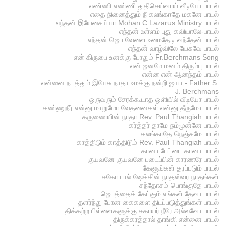
எண்ணி எண்ணி துதிசெய்வாய் வீடியோ பாடல்
எதை நினைத்தும் நீ கலங்காதே மகனே பாடல்
எந்தன் இயேசைய்யா Mohan C Lazarus Ministry பாடல்
எந்தன் உள்ளம் புது கவியாலே-பாடல்
எந்தன் ஜெப வேளை உமைதேடி வந்தேன் பாடல்
எந்தன் வாழ்விலே யேசுவே பாடல்
என் கிருபை உனக்கு போதும் Fr.Berchmans Song
என் ஜனமே மனம் திரும்பு பாடல்
என்ன என் ஆனந்தம் பாடல்
என்னை நடத்தும் இயேசு நாதா உமக்கு நன்றி ஐயா - Father S.
J. Berchmans
ஒருவரும் சேரக்கூடாத ஒளியில் வீடியோ பாடல்
கண்ணுநீர் என்னு மாறுமோ வேதனைகள் என்னு தீருமோ பாடல்
கருணையின் நாதா Rev. Paul Thangiah பாடல்
கர்த்தர் தாமே நம்முன்னே பாடல்
கலங்காதே நெஞ்சமே பாடல்
காத்திடும் காத்திடும் Rev. Paul Thangiah பாடல்
கானா பேட்டை கானா பாடல்
குயவனே குயவனே படைப்பின் காரணரே பாடல்
கேளுங்கள் தரப்படும் பாடல்
சகோ.பால் ஷேக்கின் நாதஸ்வர நாதங்கள்
சந்தோசம் பொங்குதே பாடல்
ஜெபத்தைக் கேட்கும் எங்கள் தேவா பாடல்
தளர்ந்து போன கைகளை திடப்படுத்துங்கள் பாடல்
திக்கற்ற பிள்ளைகளுக்கு சகாயர் நீரே அல்லவோ பாடல்
திருக்கரத்தால் தாங்கி என்னை பாடல்