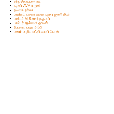
திரு.தொட்டண்ணா
நடிகர் AVM ராஜன்
நடிகை நக்மா
பாலிவுட் நகைச்சுவை நடிகர் ஜானி லீவர்
பாஸ்டர் M.S.வசந்தகுமார்
பாஸ்டர் ஆல்வின் தாமஸ்
போதகர் பவுல் அம்பி
மனம் மாறிய மந்திரவாதி நேசன்