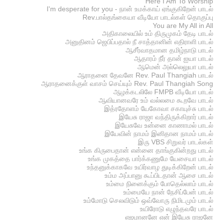
Here I Am To Worship
I'm desperate for you - நான் உமக்காய் ஏங்குகிறேன் பாடல்
Rev.பால்தங்கையா வீடியோ பாடல்கள் தொகுப்பு
You are My All in All
அதிகாலையில் உம் திருமுகம் தேடி பாடல்
அனுதினம் ஜெபிப்பதால் நீ சாத்தானின் எதிராளி பாடல்
ஆசீர்வாதமான தமிழ்நாடு பாடல்
ஆதாரம் நீர் தான் ஐயா பாடல்
ஆமென் அல்லெலுயா பாடல்
ஆராதனை தேவனே Rev. Paul Thangiah பாடல்
ஆராதனைக்குள் வாசம் செய்யும் Rev. Paul Thangiah Song
ஆழக்கடலிலே FMPB வீடியோ பாடல்
ஆவியானவரே உம் வல்லமை கூறவே பாடல்
இத்ரதோளம் யேகோவா சகாயுச்சு பாடல்
இயேசு ராஜா வந்திருக்கிறார் பாடல்
இயேசுவே உன்னை காணாமல் பாடல்
இயேவின் நாமம் இனிதான நாமம் பாடல்
இரு VBS சிறுவர் பாடல்கள்
உங்க கிருபைதான் என்னை தாங்குகின்றது பாடல்
உங்க முகத்தை பார்க்கணுமே யேசையா பாடல்
உந்தனுக்காகவே உயிர்வாழ துடிக்கிறேன் பாடல்
உம்ம அப்பானு கூப்பிடதான் ஆசை பாடல்
உம்மை நினைக்கும் போதெல்லாம் பாடல்
உம்மையே நான் நேசிப்பேன் பாடல்
உம்மோடு செலவிடும் ஒவ்வோரு நிமிடமும் பாடல்
உயிரோடு எழுந்தவரே பாடல்
எஜமானனே என் இயேசு ராஜனே