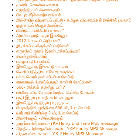
முன்பே சொன்ன ஏசாயா
சமுத்திரமும் அலைகளும்
பிற புற தீர்க்கதரிசனங்கள்
இஸ்ரேலில் விவசாயப் புரட்சி - தமிழக விவசாயிகள் இஸ்ரேல் பயணம்
குறுகாமல் பெருகவேண்டும்
மீண்டும் சனகெரிப் சங்கம்?
அராபிய நாடுகளும் இஸ்ரேலும்
2012-ல் உலகம் அழியுமா?
இடிக்கப்படவிருக்கும் மதில்கள்
எருசலேம் நகரம் இரண்டாக்கப்படுமா?
தமஸ்குவின் பாரம்
பழைய புதிய பாபேல்
இஸ்ரேலுக்கு இக்கட்டுக்காலம்
வெளிப்படுத்தின விசேஷ சுருக்கம்.
பத்து கொம்புகள்-வீடியோ செய்தி
காணாமல் போகப்போகும் கரன்சி நோட்டுகள்
666- அந்திக் கிறிஸ்து யார்?
பாபிலோனிய பேரரசும் மேதிய பெர்சிய பேரரசும்
பாதி இரும்பும் பாதி களிமண்ணும்
இஸ்ரேலுக்கு திரும்பும் யூதர்கள்
மிருகத்தின் முத்திரை 666 வீடியோ செய்தி
யார் அந்திகிறிஸ்து? வீடியோ செய்தி
இஸ்ரவேலும் - இஸ்மவேலும்
தூதர்களின் காலம்-YKP.Henry End Time Mp3 message
அந்திக்கிறிஸ்துவின் காலம் - YKP.Hentry MP3 Message
கிருபையின் காலம் - Y.K.P.Henry MP3 Message