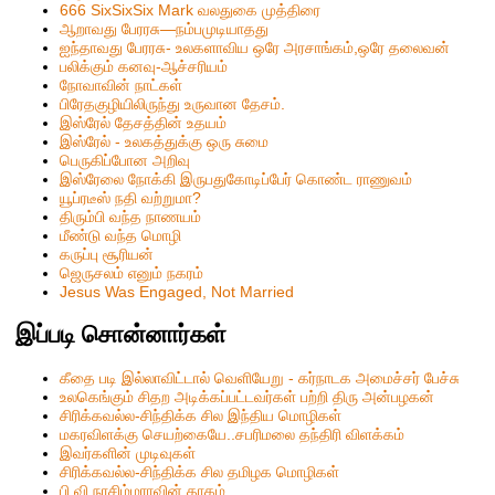
666 SixSixSix Mark வலதுகை முத்திரை
ஆறாவது பேரரசு—நம்பமுடியாதது
ஐந்தாவது பேரரசு- உலகளாவிய ஒரே அரசாங்கம்,ஒரே தலைவன்
பலிக்கும் கனவு-ஆச்சரியம்
நோவாவின் நாட்கள்
பிரேதகுழியிலிருந்து உருவான தேசம்.
இஸ்ரேல் தேசத்தின் உதயம்
இஸ்ரேல் - உலகத்துக்கு ஒரு சுமை
பெருகிப்போன அறிவு
இஸ்ரேலை நோக்கி இருபதுகோடிப்பேர் கொண்ட ராணுவம்
யூப்ரடீஸ் நதி வற்றுமா?
திரும்பி வந்த நாணயம்
மீண்டு வந்த மொழி
கருப்பு சூரியன்
ஜெருசலம் எனும் நகரம்
Jesus Was Engaged, Not Married
இப்படி சொன்னார்கள்
கீதை படி இல்லாவிட்டால் வெளியேறு - கர்நாடக அமைச்சர் பேச்சு
உலகெங்கும் சிதற அடிக்கப்பட்டவர்கள் பற்றி திரு அன்பழகன்
சிரிக்கவல்ல-சிந்திக்க சில இந்திய மொழிகள்
மகரவிளக்கு செயற்கையே..சபரிமலை தந்திரி விளக்கம்
இவர்களின் முடிவுகள்
சிரிக்கவல்ல-சிந்திக்க சில தமிழக மொழிகள்
பி.வி.நரசிம்மராவின் தாகம்