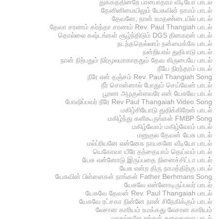
துக்கத்தின்றே பானபாத்ரம் வீடியோ பாடல்
தேனினிமையிலும் யேசுவின் நாமம் பாடல்
தேவனே, நான் உமதண்டையில் பாடல்
தேவா சரணம் கர்த்தா சரணம் Rev. Paul Thangiah பாடல்
தொல்லை கஷ்டங்கள் சூழ்ந்திடும் DGS தினகரன் பாடல்
நடந்ததெல்லாம் நன்மைக்கே பாடல்
நன்றியால் துதிபாடு பாடல்
நான் நிற்பதும் நிர்மூலமாகாததும் தேவ கிருபையே பாடல்
நீயே நிரந்தரம் பாடல்
நீரே என் தஞ்சம் Rev. Paul Thangiah Song
நீர் சொன்னால் போதும் செய்வேன் பாடல்
பூரண அழகுள்ளவரே என் யேசுவே பாடல்
போஷிப்பவர் நீரே Rev Paul Thangaiah Video Song
மகிழ்சியோடு துதிக்கிறேன் பாடல்
மகிழ்ந்து களிகூருங்கள் FMBP Song
மகிழ்வோம் மகிழ்வோம் பாடல்
மனுகுல தேவன் யேசு பாடல்
மல்ப்ரியனே என்னேசு நாயகனே வீடியோ பாடல்
யெகோவா யீரே தந்தையாம் தெய்வம் பாடல்
யேசு என்னோடு இருப்பதை நினைச்சிட்டா பாடல்
யேசு என்ற திரு நாமத்திற்கு பாடல்
யேசுவின் பிள்ளைகள் நாங்கள் Father Berhmans Song
யேசுவே என்னோடிருப்பவர் பாடல்
யேசுவே தேவன் Rev. Paul Thangaiah பாடல்
யேசுவே ரட்சகா நின்னே நான் சிநேகிக்கும் பாடல்
லேசான காரியம் உமக்கது லேசான காரியம்
வாசல்களே உங்கள் தலைகளை பாடல்