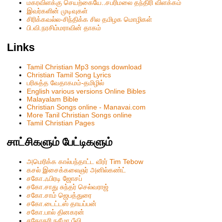
மகரவிளக்கு செயற்கையே..சபரிமலை தந்திரி விளக்கம்
இவர்களின் முடிவுகள்
சிரிக்கவல்ல-சிந்திக்க சில தமிழக மொழிகள்
பி.வி.நரசிம்மராவின் தாகம்
Links
Tamil Christian Mp3 songs download
Christian Tamil Song Lyrics
பரிசுத்த வேதாகமம்-தமிழில்
English various versions Online Bibles
Malayalam Bible
Christian Songs online - Manavai.com
More Tanil Christian Songs online
Tamil Christian Pages
சாட்சிகளும் பேட்டிகளும்
அமெரிக்க கால்பந்தாட்ட வீரர் Tim Tebow
கசல் இசைக்கலைஞர் அனில்கண்ட்
சகோ.ஃபிரடி ஜோசப்
சகோ.சாது சுந்தர் செல்வராஜ்
சகோ.சாம் ஜெபத்துரை
சகோ.டைட்டஸ் தாயப்பன்
சகோ.பால் தினகரன்
சகோதரி.நசீமா பீவி