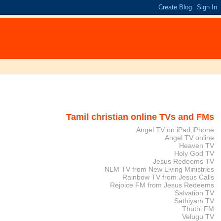
Tamil christian online TVs and FMs
Angel TV on iPad,iPhone
Angel TV online
Heaven TV
Holy God TV
Jesus Redeems TV
NLM TV from New Living Ministries
Rainbow TV from Jesus Calls
Rejoice FM from Jesus Redeems
Salvation TV
Sathiyam TV
Thuthi FM
Velugu TV