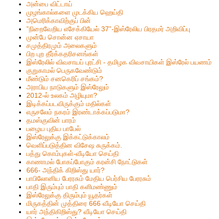
அன்பை விட்டாய்
முழங்கால்களை முடக்கிய ஹெய்தி
அமெரிக்காவிற்குப் பின்
”நிறைவேறிய எசேக்கியேல் 37”-இஸ்ரேலிய பிரதமர் அறிவிப்பு
முன்பே சொன்ன ஏசாயா
சமுத்திரமும் அலைகளும்
பிற புற தீர்க்கதரிசனங்கள்
இஸ்ரேலில் விவசாயப் புரட்சி - தமிழக விவசாயிகள் இஸ்ரேல் பயணம்
குறுகாமல் பெருகவேண்டும்
மீண்டும் சனகெரிப் சங்கம்?
அராபிய நாடுகளும் இஸ்ரேலும்
2012-ல் உலகம் அழியுமா?
இடிக்கப்படவிருக்கும் மதில்கள்
எருசலேம் நகரம் இரண்டாக்கப்படுமா?
தமஸ்குவின் பாரம்
பழைய புதிய பாபேல்
இஸ்ரேலுக்கு இக்கட்டுக்காலம்
வெளிப்படுத்தின விசேஷ சுருக்கம்.
பத்து கொம்புகள்-வீடியோ செய்தி
காணாமல் போகப்போகும் கரன்சி நோட்டுகள்
666- அந்திக் கிறிஸ்து யார்?
பாபிலோனிய பேரரசும் மேதிய பெர்சிய பேரரசும்
பாதி இரும்பும் பாதி களிமண்ணும்
இஸ்ரேலுக்கு திரும்பும் யூதர்கள்
மிருகத்தின் முத்திரை 666 வீடியோ செய்தி
யார் அந்திகிறிஸ்து? வீடியோ செய்தி