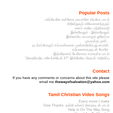
Popular Posts
மல்ப்ரியனே என்னேசு நாயகனே வீடியோ பாடல்
கிறிஸ்துவும் விவேகானந்தரும்
மனம் மாறிய மந்திரவாதி
இஸ்ரவேலும் - இஸ்மவேலும்
இஸ்லாமிய மயமாகும் ஐரோப்பா
முடிவுக்கு முன்...
நடக்கப்போகும் சம்பவங்களை முன்னறிவிப்பது பைபிள்.
கற்பலகைகளுடன் மோசே.
இத்ரதோளம் யேகோவா சகாயுச்சு பாடல்
”நிறைவேறிய எசேக்கியேல் 37”-இஸ்ரேலிய பிரதமர் அறிவிப்பு
Contact
If you have any comments or concerns about this site please
email me
thewayofsalvation@yahoo.com
Tamil Christian Video Songs
Every move I make
Give Thanks -நன்றி உள்ளம் நிறைவுடன் பாடல்
Help Is On The Way Song