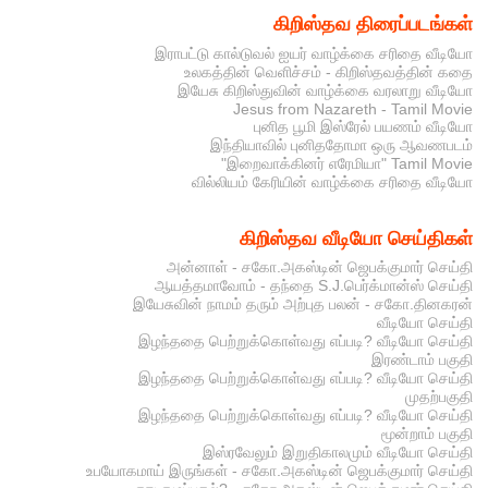
கிறிஸ்தவ திரைப்படங்கள்
இராபட்டு கால்டுவல் ஐயர் வாழ்க்கை சரிதை வீடியோ
உலகத்தின் வெளிச்சம் - கிறிஸ்தவத்தின் கதை
இயேசு கிறிஸ்துவின் வாழ்க்கை வரலாறு வீடியோ
Jesus from Nazareth - Tamil Movie
புனித பூமி இஸ்ரேல் பயணம் வீடியோ
இந்தியாவில் புனிததோமா ஒரு ஆவணபடம்
"இறைவாக்கினர் எரேமியா" Tamil Movie
வில்லியம் கேரியின் வாழ்க்கை சரிதை வீடியோ
கிறிஸ்தவ வீடியோ செய்திகள்
அன்னாள் - சகோ.அகஸ்டின் ஜெபக்குமார் செய்தி
ஆயத்தமாவோம் - தந்தை S.J.பெர்க்மான்ஸ் செய்தி
இயேசுவின் நாமம் தரும் அற்புத பலன் - சகோ.தினகரன்
வீடியோ செய்தி
இழந்ததை பெற்றுக்கொள்வது எப்படி? வீடியோ செய்தி
இரண்டாம் பகுதி
இழந்ததை பெற்றுக்கொள்வது எப்படி? வீடியோ செய்தி
முதற்பகுதி
இழந்ததை பெற்றுக்கொள்வது எப்படி? வீடியோ செய்தி
மூன்றாம் பகுதி
இஸ்ரவேலும் இறுதிகாலமும் வீடியோ செய்தி
உபயோகமாய் இருங்கள் - சகோ.அகஸ்டின் ஜெபக்குமார் செய்தி