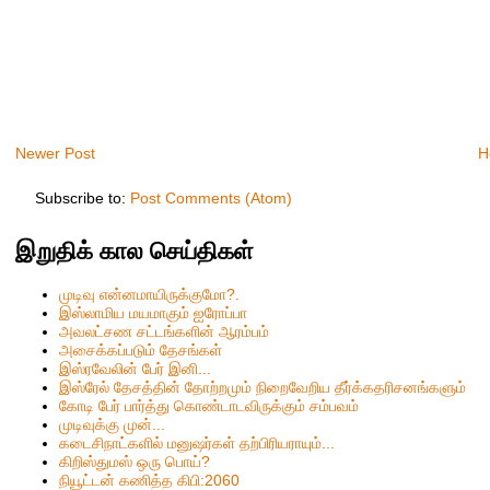
Newer Post
H
Subscribe to:
Post Comments (Atom)
இறுதிக் கால செய்திகள்
முடிவு என்னமாயிருக்குமோ?.
இஸ்லாமிய மயமாகும் ஐரோப்பா
அவலட்சண சட்டங்களின் ஆரம்பம்
அசைக்கப்படும் தேசங்கள்
இஸ்ரவேலின் பேர் இனி...
இஸ்ரேல் தேசத்தின் தோற்றமும் நிறைவேறிய தீர்க்கதரிசனங்களும்
கோடி பேர் பார்த்து கொண்டாடவிருக்கும் சம்பவம்
முடிவுக்கு முன்...
கடைசிநாட்களில் மனுஷர்கள் தற்பிரியராயும்...
கிறிஸ்தும‌ஸ் ஒரு பொய்?
நியூட்டன் கணித்த கிபி:2060