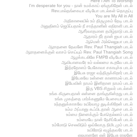
Here I Am To Worship
I'm desperate for you - நான் உமக்காய் ஏங்குகிறேன் பாடல்
Rev.பால்தங்கையா வீடியோ பாடல்கள் தொகுப்பு
You are My All in All
அதிகாலையில் உம் திருமுகம் தேடி பாடல்
அனுதினம் ஜெபிப்பதால் நீ சாத்தானின் எதிராளி பாடல்
ஆசீர்வாதமான தமிழ்நாடு பாடல்
ஆதாரம் நீர் தான் ஐயா பாடல்
ஆமென் அல்லெலுயா பாடல்
ஆராதனை தேவனே Rev. Paul Thangiah பாடல்
ஆராதனைக்குள் வாசம் செய்யும் Rev. Paul Thangiah Song
ஆழக்கடலிலே FMPB வீடியோ பாடல்
ஆவியானவரே உம் வல்லமை கூறவே பாடல்
இத்ரதோளம் யேகோவா சகாயுச்சு பாடல்
இயேசு ராஜா வந்திருக்கிறார் பாடல்
இயேசுவே உன்னை காணாமல் பாடல்
இயேவின் நாமம் இனிதான நாமம் பாடல்
இரு VBS சிறுவர் பாடல்கள்
உங்க கிருபைதான் என்னை தாங்குகின்றது பாடல்
உங்க முகத்தை பார்க்கணுமே யேசையா பாடல்
உந்தனுக்காகவே உயிர்வாழ துடிக்கிறேன் பாடல்
உம்ம அப்பானு கூப்பிடதான் ஆசை பாடல்
உம்மை நினைக்கும் போதெல்லாம் பாடல்
உம்மையே நான் நேசிப்பேன் பாடல்
உம்மோடு செலவிடும் ஒவ்வோரு நிமிடமும் பாடல்
உயிரோடு எழுந்தவரே பாடல்
எஜமானனே என் இயேசு ராஜனே