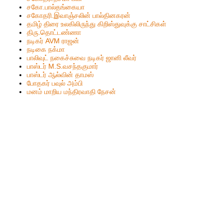
ச‌கோ.பால்த‌ங்கையா
ச‌கோதரி.இவாஞ்சலின் பால்தின‌க‌ர‌ன்
தமிழ் திரை உலகிலிருந்து கிறிஸ்துவுக்கு சாட்சிகள்
திரு.தொட்டண்ணா
நடிகர் AVM ராஜன்
நடிகை நக்மா
பாலிவுட் நகைச்சுவை நடிகர் ஜானி லீவர்
பாஸ்டர் M.S.வசந்தகுமார்
பாஸ்டர் ஆல்வின் தாமஸ்
போதகர் பவுல் அம்பி
மனம் மாறிய மந்திரவாதி நேசன்