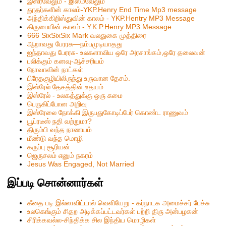
இஸ்ரவேலும் - இஸ்மவேலும்
தூதர்களின் காலம்-YKP.Henry End Time Mp3 message
அந்திக்கிறிஸ்துவின் காலம் - YKP.Hentry MP3 Message
கிருபையின் காலம் - Y.K.P.Henry MP3 Message
666 SixSixSix Mark வலதுகை முத்திரை
ஆறாவது பேரரசு—நம்பமுடியாதது
ஐந்தாவது பேரரசு- உலகளாவிய ஒரே அரசாங்கம்,ஒரே தலைவன்
பலிக்கும் கனவு-ஆச்சரியம்
நோவாவின் நாட்கள்
பிரேதகுழியிலிருந்து உருவான தேசம்.
இஸ்ரேல் தேசத்தின் உதயம்
இஸ்ரேல் - உலகத்துக்கு ஒரு சுமை
பெருகிப்போன அறிவு
இஸ்ரேலை நோக்கி இருபதுகோடிப்பேர் கொண்ட ராணுவம்
யூப்ரடீஸ் நதி வற்றுமா?
திரும்பி வந்த நாணயம்
மீண்டு வந்த மொழி
கருப்பு சூரியன்
ஜெருசலம் எனும் நகரம்
Jesus Was Engaged, Not Married
இப்படி சொன்னார்கள்
கீதை படி இல்லாவிட்டால் வெளியேறு - கர்நாடக அமைச்சர் பேச்சு
உலகெங்கும் சிதற அடிக்கப்பட்டவர்கள் பற்றி திரு அன்பழகன்
சிரிக்கவல்ல-சிந்திக்க சில இந்திய மொழிகள்