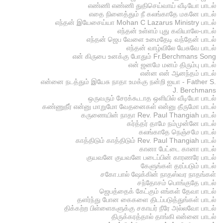
எண்ணி எண்ணி துதிசெய்வாய் வீடியோ பாடல்
எதை நினைத்தும் நீ கலங்காதே மகனே பாடல்
எந்தன் இயேசைய்யா Mohan C Lazarus Ministry பாடல்
எந்தன் உள்ளம் புது கவியாலே-பாடல்
எந்தன் ஜெப வேளை உமைதேடி வந்தேன் பாடல்
எந்தன் வாழ்விலே யேசுவே பாடல்
என் கிருபை உனக்கு போதும் Fr.Berchmans Song
என் ஜனமே மனம் திரும்பு பாடல்
என்ன என் ஆனந்தம் பாடல்
என்னை நடத்தும் இயேசு நாதா உமக்கு நன்றி ஐயா - Father S.
J. Berchmans
ஒருவரும் சேரக்கூடாத ஒளியில் வீடியோ பாடல்
கண்ணுநீர் என்னு மாறுமோ வேதனைகள் என்னு தீருமோ பாடல்
கருணையின் நாதா Rev. Paul Thangiah பாடல்
கர்த்தர் தாமே நம்முன்னே பாடல்
கலங்காதே நெஞ்சமே பாடல்
காத்திடும் காத்திடும் Rev. Paul Thangiah பாடல்
கானா பேட்டை கானா பாடல்
குயவனே குயவனே படைப்பின் காரணரே பாடல்
கேளுங்கள் தரப்படும் பாடல்
சகோ.பால் ஷேக்கின் நாதஸ்வர நாதங்கள்
சந்தோசம் பொங்குதே பாடல்
ஜெபத்தைக் கேட்கும் எங்கள் தேவா பாடல்
தளர்ந்து போன கைகளை திடப்படுத்துங்கள் பாடல்
திக்கற்ற பிள்ளைகளுக்கு சகாயர் நீரே அல்லவோ பாடல்
திருக்கரத்தால் தாங்கி என்னை பாடல்