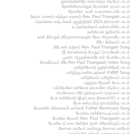
துக்கத்தின்றே பானபாத்ரம் வீடியோ பாடல்
தேனினிமையிலும் யேசுவின் நாமம் பாடல்
தேவனே, நான் உமதண்டையில் பாடல்
தேவா சரணம் கர்த்தா சரணம் Rev. Paul Thangiah பாடல்
தொல்லை கஷ்டங்கள் சூழ்ந்திடும் DGS தினகரன் பாடல்
நடந்ததெல்லாம் நன்மைக்கே பாடல்
நன்றியால் துதிபாடு பாடல்
நான் நிற்பதும் நிர்மூலமாகாததும் தேவ கிருபையே பாடல்
நீயே நிரந்தரம் பாடல்
நீரே என் தஞ்சம் Rev. Paul Thangiah Song
நீர் சொன்னால் போதும் செய்வேன் பாடல்
பூரண அழகுள்ளவரே என் யேசுவே பாடல்
போஷிப்பவர் நீரே Rev Paul Thangaiah Video Song
மகிழ்சியோடு துதிக்கிறேன் பாடல்
மகிழ்ந்து களிகூருங்கள் FMBP Song
மகிழ்வோம் மகிழ்வோம் பாடல்
மனுகுல தேவன் யேசு பாடல்
மல்ப்ரியனே என்னேசு நாயகனே வீடியோ பாடல்
யெகோவா யீரே தந்தையாம் தெய்வம் பாடல்
யேசு என்னோடு இருப்பதை நினைச்சிட்டா பாடல்
யேசு என்ற திரு நாமத்திற்கு பாடல்
யேசுவின் பிள்ளைகள் நாங்கள் Father Berhmans Song
யேசுவே என்னோடிருப்பவர் பாடல்
யேசுவே தேவன் Rev. Paul Thangaiah பாடல்
யேசுவே ரட்சகா நின்னே நான் சிநேகிக்கும் பாடல்
லேசான காரியம் உமக்கது லேசான காரியம்
வாசல்களே உங்கள் தலைகளை பாடல்