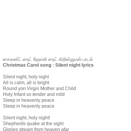
சைலண்ட் நைட் ஹோலி நைட் கிறிஸ்துமஸ் பாடல்
Christmas Carol song : Silent night lyrics
Silent night, holy night
All is calm, all is bright
Round yon Virgin Mother and Child
Holy Infant so tender and mild
Sleep in heavenly peace
Sleep in heavenly peace
Silent night, holy night!
Shepherds quake at the sight
Glories stream from heaven afar