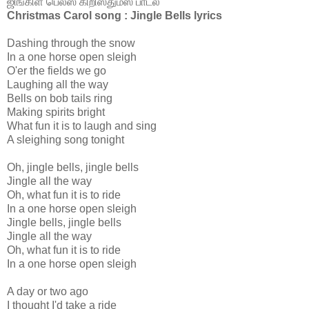
ஜிங்கிள் பெல்ஸ் கிறிஸ்துமஸ் பாடல்
Christmas Carol song : Jingle Bells lyrics
Dashing through the snow
In a one horse open sleigh
O'er the fields we go
Laughing all the way
Bells on bob tails ring
Making spirits bright
What fun it is to laugh and sing
A sleighing song tonight
Oh, jingle bells, jingle bells
Jingle all the way
Oh, what fun it is to ride
In a one horse open sleigh
Jingle bells, jingle bells
Jingle all the way
Oh, what fun it is to ride
In a one horse open sleigh
A day or two ago
I thought I'd take a ride