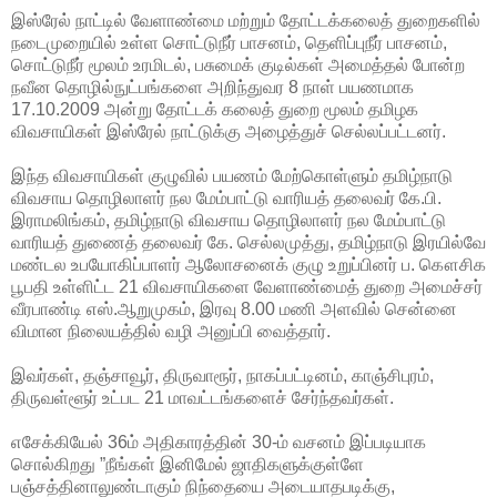
இஸ்ரேல் நாட்டில் வேளாண்மை மற்றும் தோட்டக்கலைத் துறைகளில்
நடைமுறையில் உள்ள சொட்டுநீர் பாசனம், தெளிப்புநீர் பாசனம்,
சொட்டுநீர் மூலம் உரமிடல், பசுமைக் குடில்கள் அமைத்தல் போன்ற
நவீன தொழில்நுட்பங்களை அறிந்துவர 8 நாள் பயணமாக
17.10.2009 அன்று தோட்டக் கலைத் துறை மூலம் தமிழக
விவசாயிகள் இஸ்ரேல் நாட்டுக்கு அழைத்துச் செல்லப்பட்டனர்.
இந்த விவசாயிகள் குழுவில் பயணம் மேற்கொள்ளும் தமிழ்நாடு
விவசாய தொழிலாளர் நல மேம்பாட்டு வாரியத் தலைவர் கே.பி.
இராமலிங்கம், தமிழ்நாடு விவசாய தொழிலாளர் நல மேம்பாட்டு
வாரியத் துணைத் தலைவர் கே. செல்லமுத்து, தமிழ்நாடு இரயில்வே
மண்டல உபயோகிப்பாளர் ஆலோசனைக் குழு உறுப்பினர் ப. கௌசிக
பூபதி உள்ளிட்ட 21 விவசாயிகளை வேளாண்மைத் துறை அமைச்சர்
வீரபாண்டி எஸ்.ஆறுமுகம், இரவு 8.00 மணி அளவில் சென்னை
விமான நிலையத்தில் வழி அனுப்பி வைத்தார்.
இவர்கள், தஞ்சாவூர், திருவாரூர், நாகப்பட்டினம், காஞ்சிபுரம்,
திருவள்ளூர் உட்பட 21 மாவட்டங்களைச் சேர்ந்தவர்கள்.
எசேக்கியேல் 36ம் அதிகாரத்தின் 30-ம் வசனம் இப்படியாக
சொல்கிறது ”நீங்கள் இனிமேல் ஜாதிகளுக்குள்ளே
பஞ்சத்தினாலுண்டாகும் நிந்தையை அடையாதபடிக்கு,