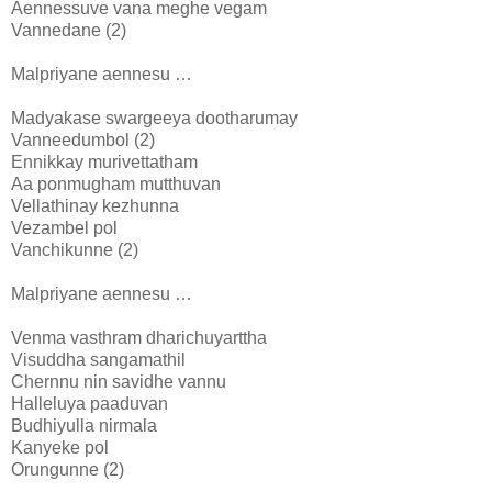
Aennessuve vana meghe vegam
Vannedane (2)
Malpriyane aennesu …
Madyakase swargeeya dootharumay
Vanneedumbol (2)
Ennikkay murivettatham
Aa ponmugham mutthuvan
Vellathinay kezhunna
Vezambel pol
Vanchikunne (2)
Malpriyane aennesu …
Venma vasthram dharichuyarttha
Visuddha sangamathil
Chernnu nin savidhe vannu
Halleluya paaduvan
Budhiyulla nirmala
Kanyeke pol
Orungunne (2)