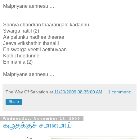
Malpriyane aennesu …
Soorya chandran thaarangale kadannu
Swarga nattil (2)
Aa palunku nadhee theerae
Jeeva vrikshathin thanalil
En swarga veettil aetthuvaan
Kothicheedunne
En manila (2)
Malpriyane aennesu …
The Way Of Salvation
at
11/20/2009 08:35:00 AM
1 comment:
Share
Wednesday, November 18, 2009
கழுகுக்குச் சமானமாய்