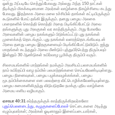
ஒன்று அப்படியே செத்துப்போவது அல்லது அந்த 150 நாட்கள்
நீடிக்கும் மிகக்கடினமான அவர்கள் வாழ்க்கை நிகழ்ச்சியை கடந்து
போவது. இதற்காக அவை மலை உச்சியில் தாங்கள் கட்டியிருக்கும்
கூடுகளில் போய் தங்கி இருக்கும். தனது பழைய அலகை
பாறைகளில் கொத்தி கொத்தி அதை பிடிங்கிப்போட்டு அவை
தங்களுக்கு புது அலகுகள் வர காத்திருக்கும். அது போலவே
அவைகளின் பழைய நகங்களும் பிடுங்கப்பட்டு புது நகங்கள்
முளைக்கத் தொடங்கும். புது நகங்கள் வளரத்தொடங்கியவுடன்
அவை தனது பழைய இறகுகளையும் பிடிங்கிப்போட்டுவிடும். ஐந்து
மாதங்கள் கடந்ததும் அவை மீண்டும் புத்துயிர்பெற்று திரும்பவும்
இன்னும் 30 ஆண்டுகள் உயிர்வாழ பூமிக்கு திரும்பி வரும்.
சிலசமயங்களில் மாற்றங்கள் நமக்கும் அவசியம்.பலசமயங்களில்
நாம் உயிர்தப்பி வாழ நம்மில் பலமாற்றங்களை செய்யவேண்டியுள்ளது.
பழைய நினைவுகள், பழைய பழக்கவழக்கங்கள், பழைய
மூடநம்பிக்கைகளை என பலவற்றை விட்டொழிக்கவேண்டியுள்ளது.
பழைய சுமைகளிலிருந்து விடுபடுதலே நமக்கு புதிய வாழ்க்கை
அமைய எளிய வழியாகும்.
ஏசாயா 40:31
கர்த்தருக்குக் காத்திருக்கிறவர்களோ
புதுப்பெலனடைந்து
,
கழுகுகளைப்போலச்
செட்டைகளை அடித்து
எழும்புவார்கள்; அவர்கள் ஓடினாலும் இளைப்படையார்கள்,