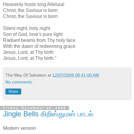
Heavenly hosts sing Alleluia!
Christ, the Saviour is born
Christ, the Saviour is born
Silent night, holy night
Son of God, love's pure light
Radiant beams from Thy holy face
With the dawn of redeeming grace
Jesus, Lord, at Thy birth
Jesus, Lord, at Thy birth "
The Way Of Salvation
at
12/07/2009 08:41:00 AM
No comments:
Share
Friday, December 04, 2009
Jingle Bells கிறிஸ்துமஸ் பாடல்
Modern version