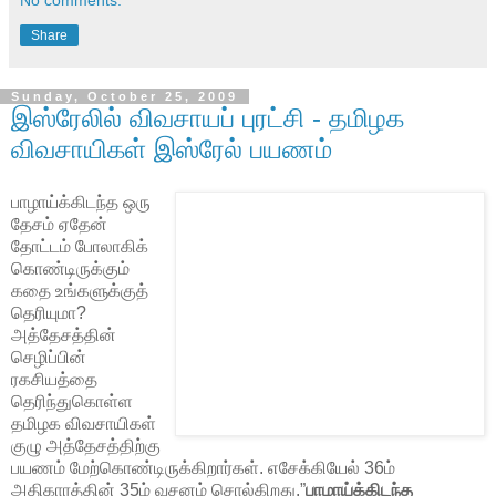
Share
Sunday, October 25, 2009
இஸ்ரேலில் விவசாயப் புரட்சி - தமிழக
விவசாயிகள் இஸ்ரேல் பயணம்
பாழாய்க்கிடந்த ஒரு
தேசம் ஏதேன்
தோட்டம் போலாகிக்
கொண்டிருக்கும்
கதை உங்களுக்குத்
தெரியுமா?
அத்தேசத்தின்
செழிப்பின்
ரகசியத்தை
தெரிந்துகொள்ள
தமிழக விவசாயிகள்
குழு அத்தேசத்திற்கு
பயணம் மேற்கொண்டிருக்கிறார்கள். எசேக்கியேல் 36ம்
அதிகாரத்தின் 35ம் வசனம் சொல்கிறது.”
பாழாய்க்கிடந்த