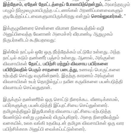
இத்தேசம், ஏதேன் தோட்டத்தைப் போலாயிற்றென்றும்,
அவாந்தரமும்
பாழும் நிர்மூலமுமாயிருந்த பட்டணங்கள் அரணிப்பானவைகளும்
குடியேற்றப்பட்டவைகளுமாயிருக்கிறது என்றும்
சொல்லுவார்கள்.
”
இக்குழுவினரை சென்னை விமான நிலையத்தில் வழி
அனுப்பிவைத்த வேளாண் அமைச்சர் வீரபாண்டி ஆறுமுகம்
நிருபர்களிடம் கூறியதாவது:
இஸ்ரேல் நாட்டில் ஒரே ஒரு நீர்த்தேக்கம் மட்டுமே உள்ளது. அந்த
நாட்டில் கடும் தண்ணீர் பஞ்சம் உள்ளது. ஆனால், அங்குள்ள
விவசாயிகள்
தோட்ட பயிற்சி மற்றும் விவசாய பயிர்களை
பயிரிடுவதில் பெரும் சாதனை படைத்து,
உணவுப் பொருட்களை
உற்பத்தி செய்து வருகின்றனர். இதற்கு காரணம் அங்குள்ள
விவசாயிகள் உயர் தொழில்நுட்ப நவீன கருவிகளை பயன்படுத்தி
விவசாயம் செய்வதுதான்.
இருக்கும் தண்ணீரில் ஒரு சொட்டு நீரைக்கூட வீணடிக்காமல்,
பயிர்களுக்கு பயன்படுத்தி இப்புரட்சியை செய்துள்ளனர்.
தமிழகத்திலும் இதுபோன்ற விவசாய புரட்சியை ஏற்படுத்த
வேண்டும் என்று முதல்வர் விரும்புகிறார். அதை நிறைவேற்றும்
வகையில், உலக வங்கி உதவியுடன் தமிழக விவசாயிகள் ஒரு வார
பயிற்சிக்காக அனுப்பி வைக்கப்பட்டுள்ளனர்.