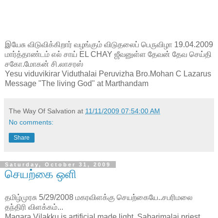
இயேசு விடுவிக்கிறார் வழங்கும் விடுதலைப் பெருவிழா 19.04.2009
மார்த்தாண்டம் எல் சாய் EL CHAY ஜீவனுள்ள தேவன் தேவ செய்தி
சகோ.மோகன் சி.லாசரஸ்
Yesu viduvikirar Viduthalai Peruvizha Bro.Mohan C Lazarus
Message "The living God" at Marthandam
The Way Of Salvation
at
11/11/2009 07:54:00 AM
No comments:
Share
Saturday, October 31, 2009
செயற்கை ஒளி
தமிழ்முரசு 5/29/2008 மகரவிளக்கு செயற்கையே..சபரிமலை
தந்திரி விளக்கம்...
Magara Vilakku is artificial made light. Sabarimalai priest