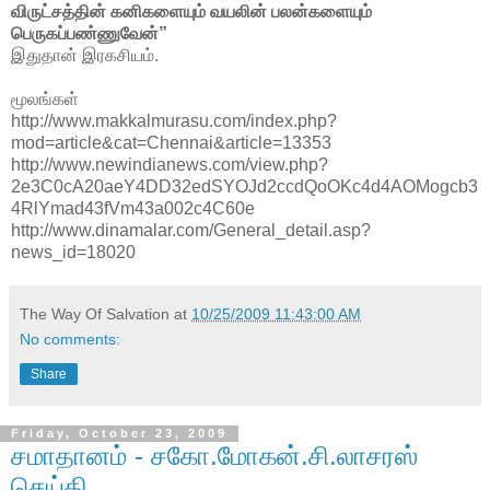
விருட்சத்தின் கனிகளையும் வயலின் பலன்களையும்
பெருகப்பண்ணுவேன்”
இதுதான் இரகசியம்.
மூலங்கள்
http://www.makkalmurasu.com/index.php?
mod=article&cat=Chennai&article=13353
http://www.newindianews.com/view.php?
2e3C0cA20aeY4DD32edSYOJd2ccdQoOKc4d4AOMogcb3
4RlYmad43fVm43a002c4C60e
http://www.dinamalar.com/General_detail.asp?
news_id=18020
The Way Of Salvation
at
10/25/2009 11:43:00 AM
No comments:
Share
Friday, October 23, 2009
சமாதானம் - சகோ.மோகன்.சி.லாசரஸ்
செய்தி