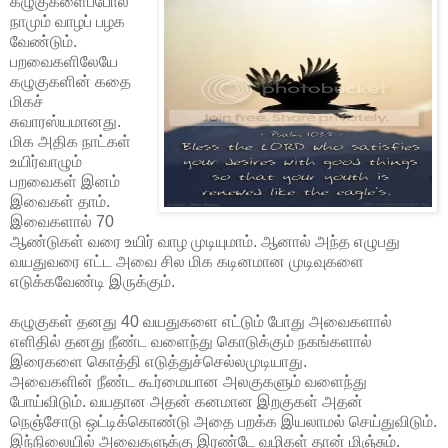
கழுகுகளைப்போல
நாமும் வாழப் பழக
வேண்டும்.
பறவைகளிலேயே
கழுகுகளின் கதை
மிகச்
சுவாரஸ்யமானது.
மிக அதிக நாட்கள்
உயிர்வாழும்
பறவைகள் இனம்
இவைகள் தாம்.
இவைகளால் 70
ஆண்டுகள் வரை உயிர் வாழ முடியுமாம். ஆனால் அந்த எழுபது
வயதுவரை எட்ட அவை சில மிக கடினமான முடிவுகளை
எடுக்கவேண்டி இருக்கும்.
கழுகுகள் தனது 40 வயதுகளை எட்டும் போது அவைகளால்
எளிதில் தனது நீண்ட வளைந்து கொடுக்கும் நகங்களால்
இரைகளை கொத்தி எடுத்துச்செல்லமுடியாது.
அவைகளின் நீண்ட கூர்மையான அலகுகளும் வளைந்து
போய்விடும். வயதான அதன் கனமான இறகுகள் அதன்
நெஞ்சோடு ஒட்டிக்கொண்டு அதை பறக்க இயலாமல் செய்துவிடும்.
இந்நிலையில் அவைகளுக்கு இரண்டே வழிகள் தான் மிஞ்சும்.