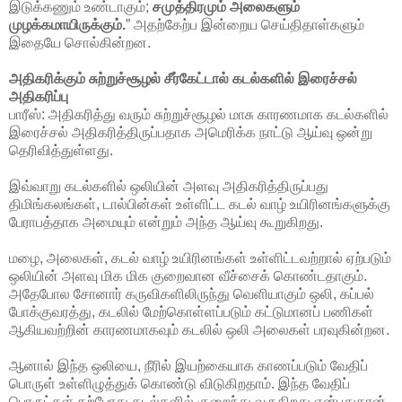
இடுக்கணும் உண்டாகும்;
சமுத்திரமும் அலைகளும்
முழக்கமாயிருக்கும்.
” அதற்கேற்ப இன்றைய செய்திதாள்களும்
இதையே சொல்கின்றன.
அதிகரிக்கும் சுற்றுச்சூழல் சீர்கேட்டால் கடல்களில் இரைச்சல்
அதிகரிப்பு
பாரீஸ்: அதிகரித்து வரும் சுற்றுச்சூழல் மாசு காரணமாக கடல்களில்
இரைச்சல் அதிகரித்திருப்பதாக அமெரிக்க நாட்டு ஆய்வு ஒன்று
தெரிவித்துள்ளது.
இவ்வாறு கடல்களில் ஒலியின் அளவு அதிகரித்திருப்பது
திமிங்கலங்கள், டால்பின்கள் உள்ளிட்ட கடல் வாழ் உயிரினங்களுக்கு
பேராபத்தாக அமையும் என்றும் அந்த ஆய்வு கூறுகிறது.
மழை, அலைகள், கடல் வாழ் உயிரினங்கள் உள்ளிட்டவற்றால் ஏற்படும்
ஒலியின் அளவு மிக மிக குறைவான வீச்சைக் கொண்டதாகும்.
அதேபோல சோனார் கருவிகளிலிருந்து வெளியாகும் ஒலி, கப்பல்
போக்குவரத்து, கடலில் மேற்கொள்ளப்படும் கட்டுமானப் பணிகள்
ஆகியவற்றின் காரணமாகவும் கடலில் ஒலி அலைகள் பரவுகின்றன.
ஆனால் இந்த ஒலியை, நீரில் இயற்கையாக காணப்படும் வேதிப்
பொருள் உள்ளிழுத்துக் கொண்டு விடுகிறதாம். இந்த வேதிப்
பொருட்கள் தற்போது கடல்களில் குறைந்து வருகிறது என்பதுதான்