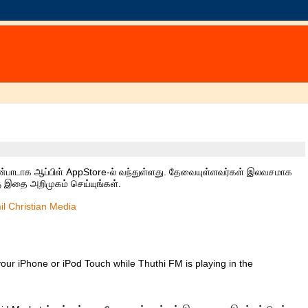
ன்பாடாக‌ ஆப்பிள் AppStore-ல் வ‌ந்துள்ள‌து. தேவையுள்ள‌வ‌ர்க‌ள் இல‌வ‌ச‌மாக‌
கு இதை அறிமுகம் செய்யுங்கள்.
il Christian Media
your iPhone or iPod Touch while Thuthi FM is playing in the