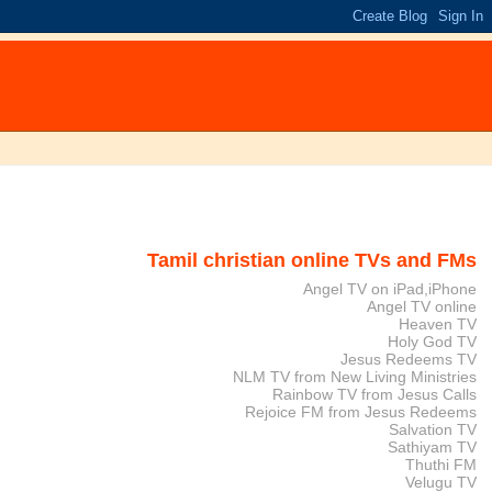
Tamil christian online TVs and FMs
Angel TV on iPad,iPhone
Angel TV online
Heaven TV
Holy God TV
Jesus Redeems TV
NLM TV from New Living Ministries
Rainbow TV from Jesus Calls
Rejoice FM from Jesus Redeems
Salvation TV
Sathiyam TV
Thuthi FM
Velugu TV