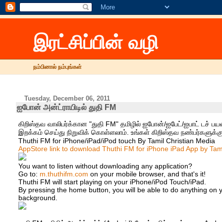
இரட்சிப்பின் வழி
நம்பினால் நம்புங்கள்
Tuesday, December 06, 2011
ஐபோன் அன்ட்ராயிடில் துதி FM
கிறிஸ்த‌வ‌ வாலிபர்க்கான‌ "துதி FM" த‌மிழில் ஐபோன்/ஐபேட்/ஐபாட் டச் ப‌ய‌
இற‌க்க‌ம் செய்து நிறுவிக் கொள்ள‌லாம். உங்கள் கிறிஸ்தவ நண்பர்களுக்
Thuthi FM for iPhone/iPad/iPod touch By Tamil Christian Media
AppStore link to download Thuthi FM for iPhone iPad App by Tam
You want to listen without downloading any application?
Go to:
m.thuthifm.com
on your mobile browser, and that's it!
Thuthi FM will start playing on your iPhone/iPod Touch/iPad.
By pressing the home button, you will be able to do anything on 
background.