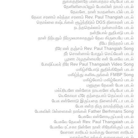
துக்கத்தின்றே பானபாத்ரம் வீடியோ பாடல்
தேனினிமையிலும் யேசுவின் நாமம் பாடல்
தேவனே, நான் உமதண்டையில் பாடல்
தேவா சரணம் கர்த்தா சரணம் Rev. Paul Thangiah பாடல்
தொல்லை கஷ்டங்கள் சூழ்ந்திடும் DGS தினகரன் பாடல்
நடந்ததெல்லாம் நன்மைக்கே பாடல்
நன்றியால் துதிபாடு பாடல்
நான் நிற்பதும் நிர்மூலமாகாததும் தேவ கிருபையே பாடல்
நீயே நிரந்தரம் பாடல்
நீரே என் தஞ்சம் Rev. Paul Thangiah Song
நீர் சொன்னால் போதும் செய்வேன் பாடல்
பூரண அழகுள்ளவரே என் யேசுவே பாடல்
போஷிப்பவர் நீரே Rev Paul Thangaiah Video Song
மகிழ்சியோடு துதிக்கிறேன் பாடல்
மகிழ்ந்து களிகூருங்கள் FMBP Song
மகிழ்வோம் மகிழ்வோம் பாடல்
மனுகுல தேவன் யேசு பாடல்
மல்ப்ரியனே என்னேசு நாயகனே வீடியோ பாடல்
யெகோவா யீரே தந்தையாம் தெய்வம் பாடல்
யேசு என்னோடு இருப்பதை நினைச்சிட்டா பாடல்
யேசு என்ற திரு நாமத்திற்கு பாடல்
யேசுவின் பிள்ளைகள் நாங்கள் Father Berhmans Song
யேசுவே என்னோடிருப்பவர் பாடல்
யேசுவே தேவன் Rev. Paul Thangaiah பாடல்
யேசுவே ரட்சகா நின்னே நான் சிநேகிக்கும் பாடல்
லேசான காரியம் உமக்கது லேசான காரியம்
வாசல்களே உங்கள் தலைகளை பாடல்