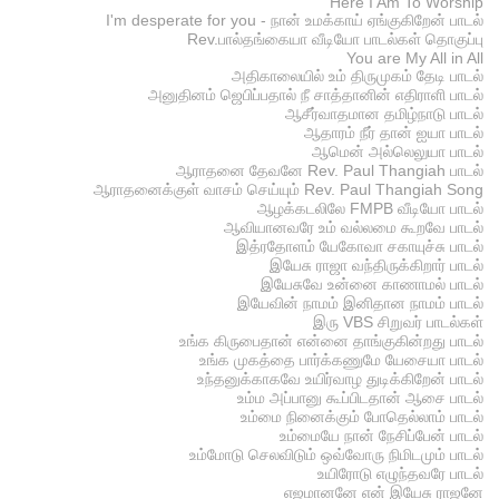
Here I Am To Worship
I'm desperate for you - நான் உமக்காய் ஏங்குகிறேன் பாடல்
Rev.பால்தங்கையா வீடியோ பாடல்கள் தொகுப்பு
You are My All in All
அதிகாலையில் உம் திருமுகம் தேடி பாடல்
அனுதினம் ஜெபிப்பதால் நீ சாத்தானின் எதிராளி பாடல்
ஆசீர்வாதமான தமிழ்நாடு பாடல்
ஆதாரம் நீர் தான் ஐயா பாடல்
ஆமென் அல்லெலுயா பாடல்
ஆராதனை தேவனே Rev. Paul Thangiah பாடல்
ஆராதனைக்குள் வாசம் செய்யும் Rev. Paul Thangiah Song
ஆழக்கடலிலே FMPB வீடியோ பாடல்
ஆவியானவரே உம் வல்லமை கூறவே பாடல்
இத்ரதோளம் யேகோவா சகாயுச்சு பாடல்
இயேசு ராஜா வந்திருக்கிறார் பாடல்
இயேசுவே உன்னை காணாமல் பாடல்
இயேவின் நாமம் இனிதான நாமம் பாடல்
இரு VBS சிறுவர் பாடல்கள்
உங்க கிருபைதான் என்னை தாங்குகின்றது பாடல்
உங்க முகத்தை பார்க்கணுமே யேசையா பாடல்
உந்தனுக்காகவே உயிர்வாழ துடிக்கிறேன் பாடல்
உம்ம அப்பானு கூப்பிடதான் ஆசை பாடல்
உம்மை நினைக்கும் போதெல்லாம் பாடல்
உம்மையே நான் நேசிப்பேன் பாடல்
உம்மோடு செலவிடும் ஒவ்வோரு நிமிடமும் பாடல்
உயிரோடு எழுந்தவரே பாடல்
எஜமானனே என் இயேசு ராஜனே