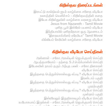
கிறிஸ்தவ திரைப்படங்கள்
இராபட்டு கால்டுவல் ஐயர் வாழ்க்கை சரிதை வீடியோ
உலகத்தின் வெளிச்சம் - கிறிஸ்தவத்தின் கதை
இயேசு கிறிஸ்துவின் வாழ்க்கை வரலாறு வீடியோ
Jesus from Nazareth - Tamil Movie
புனித பூமி இஸ்ரேல் பயணம் வீடியோ
இந்தியாவில் புனிததோமா ஒரு ஆவணபடம்
"இறைவாக்கினர் எரேமியா" Tamil Movie
வில்லியம் கேரியின் வாழ்க்கை சரிதை வீடியோ
கிறிஸ்தவ வீடியோ செய்திகள்
அன்னாள் - சகோ.அகஸ்டின் ஜெபக்குமார் செய்தி
ஆயத்தமாவோம் - தந்தை S.J.பெர்க்மான்ஸ் செய்தி
இயேசுவின் நாமம் தரும் அற்புத பலன் - சகோ.தினகரன்
வீடியோ செய்தி
இழந்ததை பெற்றுக்கொள்வது எப்படி? வீடியோ செய்தி
இரண்டாம் பகுதி
இழந்ததை பெற்றுக்கொள்வது எப்படி? வீடியோ செய்தி
முதற்பகுதி
இழந்ததை பெற்றுக்கொள்வது எப்படி? வீடியோ செய்தி
மூன்றாம் பகுதி
இஸ்ரவேலும் இறுதிகாலமும் வீடியோ செய்தி
உபயோகமாய் இருங்கள் - சகோ.அகஸ்டின் ஜெபக்குமார் செய்தி