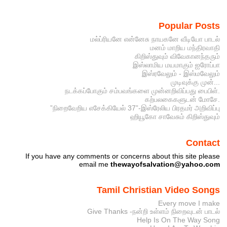
Popular Posts
மல்ப்ரியனே என்னேசு நாயகனே வீடியோ பாடல்
மனம் மாறிய மந்திரவாதி
கிறிஸ்துவும் விவேகானந்தரும்
இஸ்லாமிய மயமாகும் ஐரோப்பா
இஸ்ரவேலும் - இஸ்மவேலும்
முடிவுக்கு முன்...
நடக்கப்போகும் சம்பவங்களை முன்னறிவிப்பது பைபிள்.
கற்பலகைகளுடன் மோசே.
”நிறைவேறிய எசேக்கியேல் 37”-இஸ்ரேலிய பிரதமர் அறிவிப்பு
ஹியூகோ சாவேசும் கிறிஸ்துவும்
Contact
If you have any comments or concerns about this site please
email me
thewayofsalvation@yahoo.com
Tamil Christian Video Songs
Every move I make
Give Thanks -நன்றி உள்ளம் நிறைவுடன் பாடல்
Help Is On The Way Song