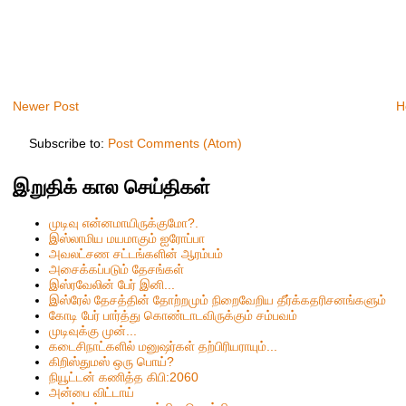
Newer Post
H
Subscribe to:
Post Comments (Atom)
இறுதிக் கால செய்திகள்
முடிவு என்னமாயிருக்குமோ?.
இஸ்லாமிய மயமாகும் ஐரோப்பா
அவலட்சண சட்டங்களின் ஆரம்பம்
அசைக்கப்படும் தேசங்கள்
இஸ்ரவேலின் பேர் இனி...
இஸ்ரேல் தேசத்தின் தோற்றமும் நிறைவேறிய தீர்க்கதரிசனங்களும்
கோடி பேர் பார்த்து கொண்டாடவிருக்கும் சம்பவம்
முடிவுக்கு முன்...
கடைசிநாட்களில் மனுஷர்கள் தற்பிரியராயும்...
கிறிஸ்தும‌ஸ் ஒரு பொய்?
நியூட்டன் கணித்த கிபி:2060
அன்பை விட்டாய்