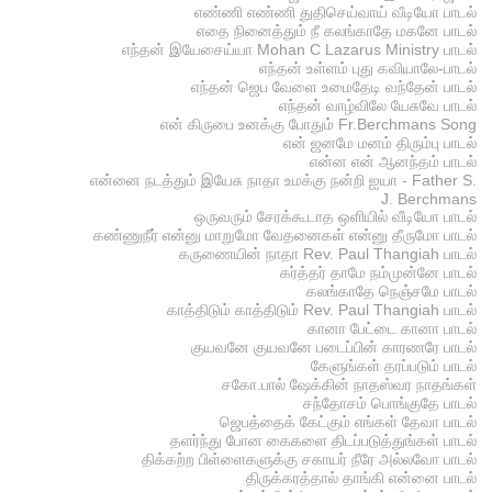
எண்ணி எண்ணி துதிசெய்வாய் வீடியோ பாடல்
எதை நினைத்தும் நீ கலங்காதே மகனே பாடல்
எந்தன் இயேசைய்யா Mohan C Lazarus Ministry பாடல்
எந்தன் உள்ளம் புது கவியாலே-பாடல்
எந்தன் ஜெப வேளை உமைதேடி வந்தேன் பாடல்
எந்தன் வாழ்விலே யேசுவே பாடல்
என் கிருபை உனக்கு போதும் Fr.Berchmans Song
என் ஜனமே மனம் திரும்பு பாடல்
என்ன என் ஆனந்தம் பாடல்
என்னை நடத்தும் இயேசு நாதா உமக்கு நன்றி ஐயா - Father S.
J. Berchmans
ஒருவரும் சேரக்கூடாத ஒளியில் வீடியோ பாடல்
கண்ணுநீர் என்னு மாறுமோ வேதனைகள் என்னு தீருமோ பாடல்
கருணையின் நாதா Rev. Paul Thangiah பாடல்
கர்த்தர் தாமே நம்முன்னே பாடல்
கலங்காதே நெஞ்சமே பாடல்
காத்திடும் காத்திடும் Rev. Paul Thangiah பாடல்
கானா பேட்டை கானா பாடல்
குயவனே குயவனே படைப்பின் காரணரே பாடல்
கேளுங்கள் தரப்படும் பாடல்
சகோ.பால் ஷேக்கின் நாதஸ்வர நாதங்கள்
சந்தோசம் பொங்குதே பாடல்
ஜெபத்தைக் கேட்கும் எங்கள் தேவா பாடல்
தளர்ந்து போன கைகளை திடப்படுத்துங்கள் பாடல்
திக்கற்ற பிள்ளைகளுக்கு சகாயர் நீரே அல்லவோ பாடல்
திருக்கரத்தால் தாங்கி என்னை பாடல்