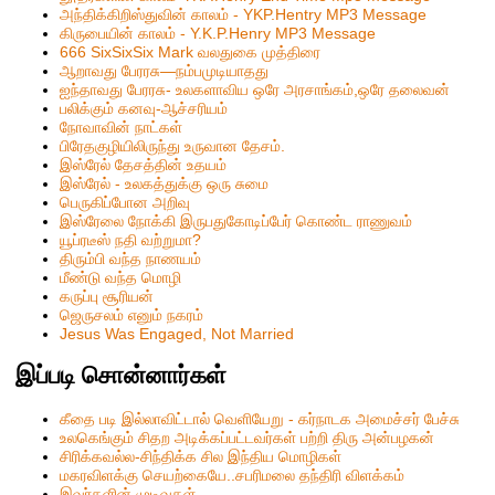
அந்திக்கிறிஸ்துவின் காலம் - YKP.Hentry MP3 Message
கிருபையின் காலம் - Y.K.P.Henry MP3 Message
666 SixSixSix Mark வலதுகை முத்திரை
ஆறாவது பேரரசு—நம்பமுடியாதது
ஐந்தாவது பேரரசு- உலகளாவிய ஒரே அரசாங்கம்,ஒரே தலைவன்
பலிக்கும் கனவு-ஆச்சரியம்
நோவாவின் நாட்கள்
பிரேதகுழியிலிருந்து உருவான தேசம்.
இஸ்ரேல் தேசத்தின் உதயம்
இஸ்ரேல் - உலகத்துக்கு ஒரு சுமை
பெருகிப்போன அறிவு
இஸ்ரேலை நோக்கி இருபதுகோடிப்பேர் கொண்ட ராணுவம்
யூப்ரடீஸ் நதி வற்றுமா?
திரும்பி வந்த நாணயம்
மீண்டு வந்த மொழி
கருப்பு சூரியன்
ஜெருசலம் எனும் நகரம்
Jesus Was Engaged, Not Married
இப்படி சொன்னார்கள்
கீதை படி இல்லாவிட்டால் வெளியேறு - கர்நாடக அமைச்சர் பேச்சு
உலகெங்கும் சிதற அடிக்கப்பட்டவர்கள் பற்றி திரு அன்பழகன்
சிரிக்கவல்ல-சிந்திக்க சில இந்திய மொழிகள்
மகரவிளக்கு செயற்கையே..சபரிமலை தந்திரி விளக்கம்
இவர்களின் முடிவுகள்