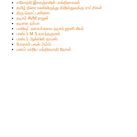
ச‌கோதரி.இவாஞ்சலின் பால்தின‌க‌ர‌ன்
தமிழ் திரை உலகிலிருந்து கிறிஸ்துவுக்கு சாட்சிகள்
திரு.தொட்டண்ணா
நடிகர் AVM ராஜன்
நடிகை நக்மா
பாலிவுட் நகைச்சுவை நடிகர் ஜானி லீவர்
பாஸ்டர் M.S.வசந்தகுமார்
பாஸ்டர் ஆல்வின் தாமஸ்
போதகர் பவுல் அம்பி
மனம் மாறிய மந்திரவாதி நேசன்