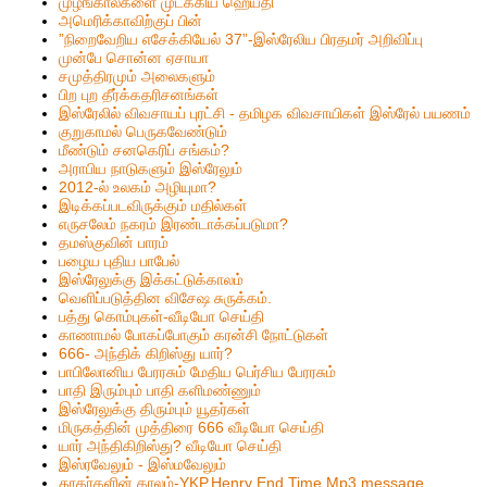
முழங்கால்களை முடக்கிய ஹெய்தி
அமெரிக்காவிற்குப் பின்
”நிறைவேறிய எசேக்கியேல் 37”-இஸ்ரேலிய பிரதமர் அறிவிப்பு
முன்பே சொன்ன ஏசாயா
சமுத்திரமும் அலைகளும்
பிற புற தீர்க்கதரிசனங்கள்
இஸ்ரேலில் விவசாயப் புரட்சி - தமிழக விவசாயிகள் இஸ்ரேல் பயணம்
குறுகாமல் பெருகவேண்டும்
மீண்டும் சனகெரிப் சங்கம்?
அராபிய நாடுகளும் இஸ்ரேலும்
2012-ல் உலகம் அழியுமா?
இடிக்கப்படவிருக்கும் மதில்கள்
எருசலேம் நகரம் இரண்டாக்கப்படுமா?
தமஸ்குவின் பாரம்
பழைய புதிய பாபேல்
இஸ்ரேலுக்கு இக்கட்டுக்காலம்
வெளிப்படுத்தின விசேஷ சுருக்கம்.
பத்து கொம்புகள்-வீடியோ செய்தி
காணாமல் போகப்போகும் கரன்சி நோட்டுகள்
666- அந்திக் கிறிஸ்து யார்?
பாபிலோனிய பேரரசும் மேதிய பெர்சிய பேரரசும்
பாதி இரும்பும் பாதி களிமண்ணும்
இஸ்ரேலுக்கு திரும்பும் யூதர்கள்
மிருகத்தின் முத்திரை 666 வீடியோ செய்தி
யார் அந்திகிறிஸ்து? வீடியோ செய்தி
இஸ்ரவேலும் - இஸ்மவேலும்
தூதர்களின் காலம்-YKP.Henry End Time Mp3 message