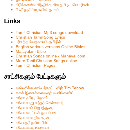
சிரிக்கவல்ல-சிந்திக்க சில தமிழக மொழிகள்
பி.வி.நரசிம்மராவின் தாகம்
Links
Tamil Christian Mp3 songs download
Christian Tamil Song Lyrics
பரிசுத்த வேதாகமம்-தமிழில்
English various versions Online Bibles
Malayalam Bible
Christian Songs online - Manavai.com
More Tanil Christian Songs online
Tamil Christian Pages
சாட்சிகளும் பேட்டிகளும்
அமெரிக்க கால்பந்தாட்ட வீரர் Tim Tebow
கசல் இசைக்கலைஞர் அனில்கண்ட்
சகோ.ஃபிரடி ஜோசப்
சகோ.சாது சுந்தர் செல்வராஜ்
சகோ.சாம் ஜெபத்துரை
சகோ.டைட்டஸ் தாயப்பன்
சகோ.பால் தினகரன்
சகோதரி.நசீமா பீவி
ச‌கோ.பால்த‌ங்கையா