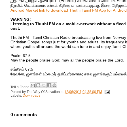
துதி FM த‌மிழில் ஆண்ட்ராய்ட் (Android) போன்களில் ப‌ய‌ன்பாடாக‌ Androi
நிறுவிக் கொள்ள‌லாம். உங்கள் கிறிஸ்தவ நண்பர்களுக்கு இதை அறிமுகம்
Android Market link to download Thuthi Tamil FM App for Android
WARNING:
Listening to Thuthi FM on a mobile-network without a fixed s
cost.
Thuthi FM - Tamil Christian Radio broadcasting live from Norway (
Christian Gospel songs just for youths and adults. Its frequency
where youths all around the world can tune in and enjoy Tamil Ch
Psalm 67:5
May the people praise God; may all the people praise the Lord.
சங்கீதம் 67:5
தேவனே, ஜனங்கள் உம்மைத் துதிப்பார்களாக; சகல ஜனங்களும் உம்மைத் 
Tell a Friend
Posted by
The Way Of Salvation
at
12/06/2011 04:38:00 PM
Labels:
Downloads
0 comments: