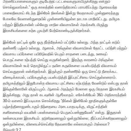
அரணிப்பானவைகளும் குடியேற்றப் பட்டவைகளுமாயிருக்கிறது என்றும்
சொல்லுவார்கள்.” ஒரு காலத்தில் வனாந்திரமாய் பராமரிப்பற்று ஆளரவமற்ற
பாலைநிலமாய் கிடந்த இஸ்ரேல் நிலங்கள் இன்று வேதாகமம் முன்னுரைத்தது
போலவே வேளாண்துறையில் முன்னணியிலுள்ள நாடாக மாறிவிட்டது. தமிழக
மற்றும் இந்தியாவின் பல்வேறு மாநில விவசாயிகள் அவர்களிடமிருந்து
இரகசியங்களை கற்க முயற்சி மேற்கொண்டிருக்கிறார்கள்.
இஸ்ரேல் நாட்டில் ஒரே ஒரு நீர்த்தேக்கம் மட்டுமே உள்ளது. அந்த நாட்டில் கடும்
தண்ணீர் பஞ்சம் உள்ளது. ஆனால், அங்குள்ள விவசாயிகள் தோட்ட பயிற்சி மற்றும்
விவசாய பயிர்களை பயிரிடுவதில் பெரும் சாதனை படைத்து, உணவுப்
பொருட்களை உற்பத்தி செய்து வருகின்றனர். இதற்கு காரணம் அங்குள்ள
விவசாயிகள் உயர் தொழில்நுட்ப நவீன கருவிகளை பயன்படுத்தி விவசாயம்
செய்வதுதான் என்கிறார்கள். இருக்கும் தண்ணீரில் ஒரு சொட்டு நீரைக்கூட
வீணடிக்காமல், பயிர்களுக்கு பயன்படுத்தி இப்புரட்சியை செய்துள்ளனராம்.
தமிழகத்திலும் இதுபோன்ற விவசாய புரட்சியை ஏற்படுத்த வேண்டும் என்பது தான்
இங்குள்ளோரின் விருப்பமும். ஆனால் அதற்கும் மேலான‌ ஒரு பிரதான இரகசியம்
இருக்கிறது. அது தான் கடவுளின் ஆசீர்வாதம். எசேக்கியேல் 36ம் அதிகாரத்தின்
30-ம் வசனம் இப்படியாக சொல்கிறது ”நீங்கள் இனிமேல் ஜாதிகளுக்குள்ளே
பஞ்சத்தினாலுண்டாகும் நிந்தையை அடையாதபடிக்கு, விருட்சத்தின்
கனிகளையும் வயலின் பலன்களையும் பெருகப்பண்ணுவேன்” என்று. இதுதான்
உண்மையான இரகசியம். நடுகிறவனாலும் ஒன்றுமில்லை, நீர்ப்பாய்ச்சுகிறவனாலும்
ஒன்றுமில்லை, விளையச்செய்கிற தேவனாலே எல்லாமாகும் அல்லவா?
(Iகொரி:3:7