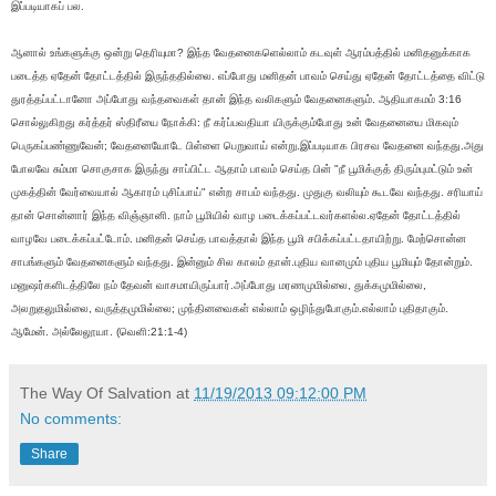
இப்படியாகப் பல.
ஆனால் உங்களுக்கு ஒன்று தெரியுமா? இந்த வேதனைகளெல்லாம் கடவுள் ஆரம்பத்தில் மனிதனுக்காக
படைத்த‌ ஏதேன் தோட்டத்தில் இருந்ததில்லை. எப்போது மனிதன் பாவம் செய்து ஏதேன் தோட்டத்தை விட்டு
துரத்தப்பட்டானோ அப்போது வந்தவைகள் தான் இந்த வலிகளும் வேதனைகளும். ஆதியாகமம் 3:16
சொல்லுகிறது கர்த்தர் ஸ்திரீயை நோக்கி: நீ கர்ப்பவதியா யிருக்கும்போது உன் வேதனையை மிகவும்
பெருகப்பண்ணுவேன்; வேதனையோடே பிள்ளை பெறுவாய் என்று.இப்படியாக பிரசவ வேதனை வந்தது.அது
போலவே சும்மா சொகுசாக‌ இருந்து சாப்பிட்ட ஆதாம் பாவம் செய்த பின் "நீ பூமிக்குத் திரும்புமட்டும் உன்
முகத்தின் வேர்வையால் ஆகாரம் புசிப்பாய்" என்ற சாபம் வந்தது. முதுகு வலியும் கூடவே வந்தது. சரியாய்
தான் சொன்னார் இந்த விஞ்ஞானி. நாம் பூமியில் வாழ‌ படைக்கப்பட்டவர்களல்ல.ஏதேன் தோட்டத்தில்
வாழவே படைக்கப்பட்டோம். மனிதன் செய்த‌ பாவத்தால் இந்த பூமி சபிக்கப்பட்டதாயிற்று. மேற்சொன்ன
சாபங்களும் வேதனைகளும் வந்தது. இன்னும் சில காலம் தான்.புதிய வானமும் புதிய பூமியும் தோன்றும்.
மனுஷர்களிடத்திலே நம் தேவன் வாசமாயிருப்பார்.அப்போது மரணமுமில்லை, துக்கமுமில்லை,
அலறுதலுமில்லை, வருத்தமுமில்லை; முந்தினவைகள் எல்லாம் ஒழிந்துபோகும்.எல்லாம் புதிதாகும்.
ஆமேன். அல்லேலூயா. (வெளி:21:1-4)
The Way Of Salvation
at
11/19/2013 09:12:00 PM
No comments:
Share