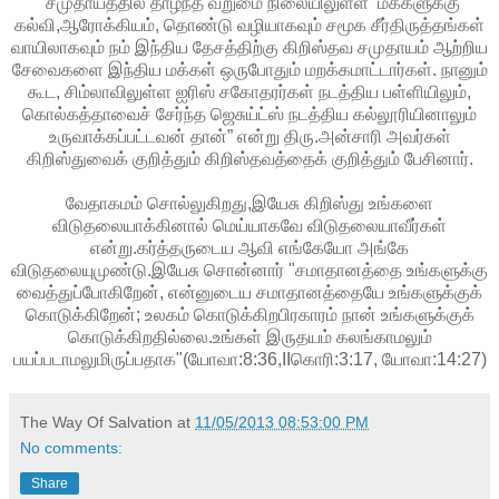
"சமுதாயத்தில் தாழ்ந்த வறுமை நிலையிலுள்ள‌ மக்களுக்கு
கல்வி,ஆரோக்கியம், தொண்டு வழியாகவும் சமூக சீர்திருத்தங்கள்
வாயிலாகவும் நம் இந்திய தேசத்திற்கு கிறிஸ்தவ சமுதாயம் ஆற்றிய
சேவைகளை இந்திய மக்கள் ஒருபோதும் மறக்கமாட்டார்கள். நானும்
கூட, சிம்லாவிலுள்ள ஐரிஸ் சகோதரர்கள் நடத்திய பள்ளியிலும்,
கொல்கத்தாவைச் சேர்ந்த ஜெசுய்ட்ஸ் நடத்திய கல்லூரியினாலும்
உருவாக்கப்பட்டவன் தான்” என்று திரு.அன்சாரி அவர்கள்
கிறிஸ்துவைக் குறித்தும் கிறிஸ்தவத்தைக் குறித்தும் பேசினார்.
வேதாகமம் சொல்லுகிறது,இயேசு கிறிஸ்து உங்களை
விடுதலையாக்கினால் மெய்யாகவே விடுதலையாவீர்கள்
என்று.கர்த்தருடைய ஆவி எங்கேயோ அங்கே
விடுதலையுமுண்டு.இயேசு சொன்னார் "சமாதானத்தை உங்களுக்கு
வைத்துப்போகிறேன், என்னுடைய சமாதானத்தையே உங்களுக்குக்
கொடுக்கிறேன்; உலகம் கொடுக்கிறபிரகாரம் நான் உங்களுக்குக்
கொடுக்கிறதில்லை.உங்கள் இருதயம் கலங்காமலும்
பயப்படாமலுமிருப்பதாக"(யோவா:8:36,IIகொரி:3:17, யோவா:14:27)
The Way Of Salvation
at
11/05/2013 08:53:00 PM
No comments:
Share