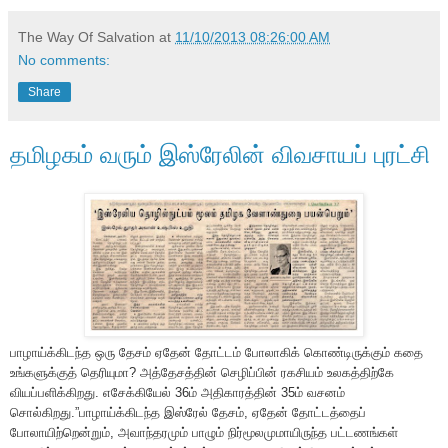
The Way Of Salvation
at
11/10/2013 08:26:00 AM
No comments:
Share
தமிழகம் வரும் இஸ்ரேலின் விவசாயப் புரட்சி
பாழாய்க்கிடந்த ஒரு தேசம் ஏதேன் தோட்டம் போலாகிக் கொண்டிருக்கும் கதை
உங்களுக்குத் தெரியுமா? அத்தேசத்தின் செழிப்பின் ரகசியம் உலகத்திற்கே
வியப்பளிக்கிறது. எசேக்கியேல் 36ம் அதிகாரத்தின் 35ம் வசனம்
சொல்கிறது.”பாழாய்க்கிடந்த இஸ்ரேல் தேசம், ஏதேன் தோட்டத்தைப்
போலாயிற்றென்றும், அவாந்தரமும் பாழும் நிர்மூலமுமாயிருந்த பட்டணங்கள்