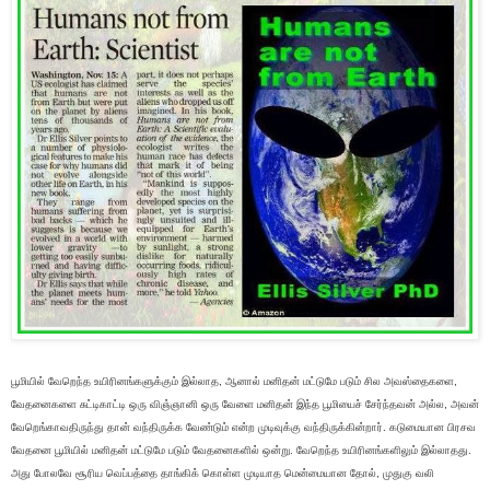
பூமியில் வேறெந்த உயிரினங்களுக்கும் இல்லாத, ஆனால் மனிதன் மட்டுமே படும் சில அவஸ்தைகளை,
வேதனைகளை சுட்டிகாட்டி ஒரு விஞ்ஞானி ஒரு வேளை மனிதன் இந்த பூமியைச் சேர்ந்தவன் அல்ல, அவன்
வேறெங்காவதிருந்து தான் வந்திருக்க வேண்டும் என்ற‌ முடிவுக்கு வந்திருக்கின்றார். கடுமையான‌ பிரசவ
வேதனை பூமியில் மனிதன் மட்டுமே படும் வேதனைகளில் ஒன்று. வேறெந்த உயிரினங்களிலும் இல்லாதது.
அது போலவே சூரிய வெப்பத்தை தாங்கிக் கொள்ள முடியாத மென்மையான‌ தோல், முதுகு வலி