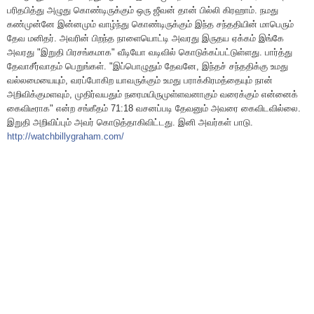
பரிதபித்து அழுது கொண்டிருக்கும் ஒரு ஜீவன் தான் பில்லி கிரஹாம். ந‌மது
கண்முன்னே இன்னமும் வாழ்ந்து கொண்டிருக்கும் இந்த சந்ததியின் மாபெரும்
தேவ மனிதர். அவரின் பிறந்த நாளையொட்டி அவரது இருதய ஏக்கம் இங்கே
அவரது "இறுதி பிரசங்கமாக" வீடியோ வடிவில் கொடுக்கப்பட்டுள்ளது. பார்த்து
தேவாசீர்வாதம் பெறுங்கள். "இப்பொழுதும் தேவனே, இந்தச் சந்ததிக்கு உமது
வல்லமையையும், வரப்போகிற யாவருக்கும் உமது பராக்கிரமத்தையும் நான்
அறிவிக்குமளவும், முதிர்வயதும் நரைமயிருமுள்ளவனாகும் வரைக்கும் என்னைக்
கைவிடீராக" என்ற சங்கீதம் 71:18 வசனப்படி தேவனும் அவரை கைவிடவில்லை.
இறுதி அறிவிப்பும் அவர் கொடுத்தாகிவிட்டது. இனி அவர்கள் பாடு.
http://watchbillygraham.com/