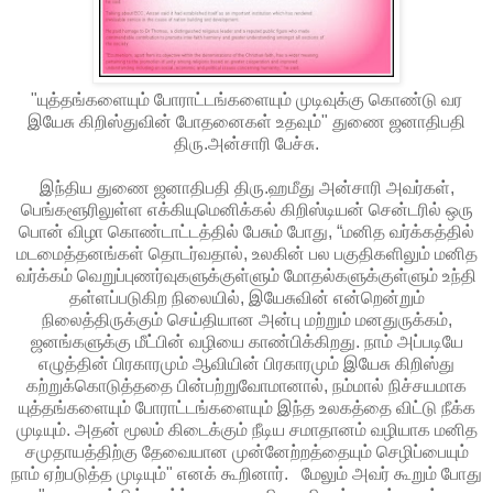
"யுத்தங்களையும் போராட்டங்களையும் முடிவுக்கு கொண்டு வர
இயேசு கிறிஸ்துவின் போதனைகள் உதவும்" துணை ஜனாதிபதி
திரு.அன்சாரி பேச்சு.
இந்திய துணை ஜனாதிபதி திரு.ஹமீது அன்சாரி அவர்கள்,
பெங்களூரிலுள்ள எக்கியுமெனிக்கல் கிறிஸ்டியன் சென்டரில் ஒரு
பொன் விழா கொண்டாட்டத்தில் பேசும் போது, “மனித வர்க்கத்தில்
மடமைத்தனங்கள் தொடர்வதால், உலகின் பல பகுதிகளிலும் மனித
வர்க்கம் வெறுப்புணர்வுகளுக்குள்ளும் மோதல்களுக்குள்ளும் உந்தி
தள்ளப்படுகிற நிலையில், இயேசுவின் என்றென்றும்
நிலைத்திருக்கும் செய்தியான அன்பு மற்றும் மனதுருக்கம்,
ஜனங்களுக்கு மீட்பின் வழியை காண்பிக்கிறது. நாம் அப்படியே
எழுத்தின் பிரகாரமும் ஆவியின் பிரகாரமும் இயேசு கிறிஸ்து
கற்றுக்கொடுத்ததை பின்பற்றுவோமானால், நம்மால் நிச்சயமாக
யுத்தங்களையும் போராட்டங்களையும் இந்த‌ உலகத்தை விட்டு நீக்க
முடியும். அதன் மூலம் கிடைக்கும் நீடிய‌ சமாதானம் வழியாக மனித
சமுதாயத்திற்கு தேவையான முன்னேற்றத்தையும் செழிப்பையும்
நாம் ஏற்படுத்த முடியும்" எனக் கூறினார். மேலும் அவர் கூறும் போது