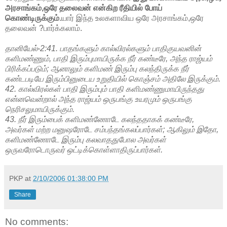
அரசாங்கம்,ஒரே தலைவன் என்கிற ரீதியில் போய்
கொண்டிருக்கும்
.யார் இந்த உலகளாவிய ஒரே அரசாங்கம்,ஒரே
தலைவன் ?பார்க்கலாம்.
தானியேல்-2:41. பாதங்களும் கால்விரல்களும் பாதிகுயவனின்
களிமண்ணும், பாதி இரும்புமாயிருக்க நீர் கண்டீரே, அந்த ராஜ்யம்
பிரிக்கப்படும்; ஆனாலும் களிமண் இரும்பு கலந்திருக்க நீர்
கண்டபடியே இரும்பினுடைய உறுதியில் கொஞ்சம் அதிலே இருக்கும்.
42. கால்விரல்கள் பாதி இரும்பும் பாதி களிமண்ணுமாயிருந்தது
என்னவென்றால் அந்த ராஜ்யம் ஒருபங்கு உயரமும் ஒருபங்கு
நெரிசலுமாயிருக்கும்.
43. நீர் இரும்பைக் களிமண்ணோடே கலந்ததாகக் கண்டீரே,
அவர்கள் மற்ற மனுஷரோடே சம்பந்தங்கலப்பார்கள்; ஆகிலும் இதோ,
களிமண்ணோடே இரும்பு கலவாததுபோல அவர்கள்
ஒருவரோடொருவர் ஒட்டிக்கொள்ளாதிருப்பார்கள்.
PKP
at
2/10/2006 01:38:00 PM
Share
No comments: