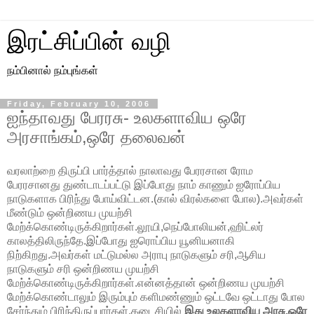
இரட்சிப்பின் வழி
நம்பினால் நம்புங்கள்
Friday, February 10, 2006
ஐந்தாவது பேரரசு- உலகளாவிய ஒரே
அரசாங்கம்,ஒரே தலைவன்
வரலாற்றை திருப்பி பார்த்தால் நாலாவது பேரரசான ரோம
பேரரசானது துண்டாடப்பட்டு இப்போது நாம் காணும் ஐரோப்பிய
நாடுகளாக பிரிந்து போய்விட்டன.(கால் விரல்களை போல).அவர்கள்
மீண்டும் ஒன்றிணய முயற்சி
மேற்க்கொண்டிருக்கிறார்கள்.லூயி,நெப்போலியன்,ஹிட்லர்
காலத்திலிருந்தே.இப்போது ஐரொப்பிய யூனியனாகி
நிற்கிறது.அவர்கள் மட்டுமல்ல அராபு நாடுகளும் சரி,ஆசிய
நாடுகளும் சரி ஒன்றிணய முயற்சி
மேற்க்கொண்டிருக்கிறார்கள்.என்னத்தான் ஒன்றிணய முயற்சி
மேற்க்கொண்டாலும் இரும்பும் களிமண்ணும் ஒட்டவே ஒட்டாது போல
சேர்ந்தும் பிரிந்திருப்பார்கள்.கடைசியில்
இது உலகளாவிய அரசு,ஒரே