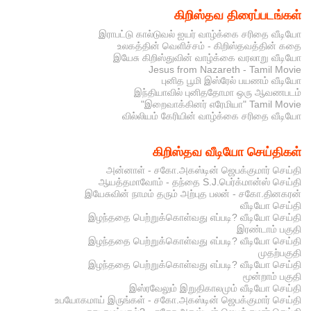
கிறிஸ்தவ திரைப்படங்கள்
இராபட்டு கால்டுவல் ஐயர் வாழ்க்கை சரிதை வீடியோ
உலகத்தின் வெளிச்சம் - கிறிஸ்தவத்தின் கதை
இயேசு கிறிஸ்துவின் வாழ்க்கை வரலாறு வீடியோ
Jesus from Nazareth - Tamil Movie
புனித பூமி இஸ்ரேல் பயணம் வீடியோ
இந்தியாவில் புனிததோமா ஒரு ஆவணபடம்
"இறைவாக்கினர் எரேமியா" Tamil Movie
வில்லியம் கேரியின் வாழ்க்கை சரிதை வீடியோ
கிறிஸ்தவ வீடியோ செய்திகள்
அன்னாள் - சகோ.அகஸ்டின் ஜெபக்குமார் செய்தி
ஆயத்தமாவோம் - தந்தை S.J.பெர்க்மான்ஸ் செய்தி
இயேசுவின் நாமம் தரும் அற்புத பலன் - சகோ.தினகரன்
வீடியோ செய்தி
இழந்ததை பெற்றுக்கொள்வது எப்படி? வீடியோ செய்தி
இரண்டாம் பகுதி
இழந்ததை பெற்றுக்கொள்வது எப்படி? வீடியோ செய்தி
முதற்பகுதி
இழந்ததை பெற்றுக்கொள்வது எப்படி? வீடியோ செய்தி
மூன்றாம் பகுதி
இஸ்ரவேலும் இறுதிகாலமும் வீடியோ செய்தி
உபயோகமாய் இருங்கள் - சகோ.அகஸ்டின் ஜெபக்குமார் செய்தி