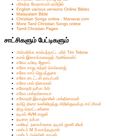
பரிசுத்த வேதாகமம்-தமிழில்
English various versions Online Bibles
Malayalam Bible
Christian Songs online - Manavai.com
More Tanil Christian Songs online
Tamil Christian Pages
சாட்சிகளும் பேட்டிகளும்
அமெரிக்க கால்பந்தாட்ட வீரர் Tim Tebow
கசல் இசைக்கலைஞர் அனில்கண்ட்
சகோ.ஃபிரடி ஜோசப்
சகோ.சாது சுந்தர் செல்வராஜ்
சகோ.சாம் ஜெபத்துரை
சகோ.டைட்டஸ் தாயப்பன்
சகோ.பால் தினகரன்
சகோதரி.நசீமா பீவி
ச‌கோ.பால்த‌ங்கையா
ச‌கோதரி.இவாஞ்சலின் பால்தின‌க‌ர‌ன்
தமிழ் திரை உலகிலிருந்து கிறிஸ்துவுக்கு சாட்சிகள்
திரு.தொட்டண்ணா
நடிகர் AVM ராஜன்
நடிகை நக்மா
பாலிவுட் நகைச்சுவை நடிகர் ஜானி லீவர்
பாஸ்டர் M.S.வசந்தகுமார்
பாஸ்டர் ஆல்வின் தாமஸ்