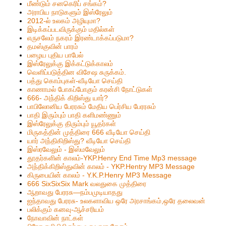
மீண்டும் சனகெரிப் சங்கம்?
அராபிய நாடுகளும் இஸ்ரேலும்
2012-ல் உலகம் அழியுமா?
இடிக்கப்படவிருக்கும் மதில்கள்
எருசலேம் நகரம் இரண்டாக்கப்படுமா?
தமஸ்குவின் பாரம்
பழைய புதிய பாபேல்
இஸ்ரேலுக்கு இக்கட்டுக்காலம்
வெளிப்படுத்தின விசேஷ சுருக்கம்.
பத்து கொம்புகள்-வீடியோ செய்தி
காணாமல் போகப்போகும் கரன்சி நோட்டுகள்
666- அந்திக் கிறிஸ்து யார்?
பாபிலோனிய பேரரசும் மேதிய பெர்சிய பேரரசும்
பாதி இரும்பும் பாதி களிமண்ணும்
இஸ்ரேலுக்கு திரும்பும் யூதர்கள்
மிருகத்தின் முத்திரை 666 வீடியோ செய்தி
யார் அந்திகிறிஸ்து? வீடியோ செய்தி
இஸ்ரவேலும் - இஸ்மவேலும்
தூதர்களின் காலம்-YKP.Henry End Time Mp3 message
அந்திக்கிறிஸ்துவின் காலம் - YKP.Hentry MP3 Message
கிருபையின் காலம் - Y.K.P.Henry MP3 Message
666 SixSixSix Mark வலதுகை முத்திரை
ஆறாவது பேரரசு—நம்பமுடியாதது
ஐந்தாவது பேரரசு- உலகளாவிய ஒரே அரசாங்கம்,ஒரே தலைவன்
பலிக்கும் கனவு-ஆச்சரியம்
நோவாவின் நாட்கள்