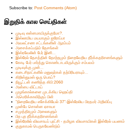
Subscribe to:
Post Comments (Atom)
இறுதிக் கால செய்திகள்
முடிவு என்னமாயிருக்குமோ?.
இஸ்லாமிய மயமாகும் ஐரோப்பா
அவலட்சண சட்டங்களின் ஆரம்பம்
அசைக்கப்படும் தேசங்கள்
இஸ்ரவேலின் பேர் இனி...
இஸ்ரேல் தேசத்தின் தோற்றமும் நிறைவேறிய தீர்க்கதரிசனங்களும்
கோடி பேர் பார்த்து கொண்டாடவிருக்கும் சம்பவம்
முடிவுக்கு முன்...
கடைசிநாட்களில் மனுஷர்கள் தற்பிரியராயும்...
கிறிஸ்தும‌ஸ் ஒரு பொய்?
நியூட்டன் கணித்த கிபி:2060
அன்பை விட்டாய்
முழங்கால்களை முடக்கிய ஹெய்தி
அமெரிக்காவிற்குப் பின்
”நிறைவேறிய எசேக்கியேல் 37”-இஸ்ரேலிய பிரதமர் அறிவிப்பு
முன்பே சொன்ன ஏசாயா
சமுத்திரமும் அலைகளும்
பிற புற தீர்க்கதரிசனங்கள்
இஸ்ரேலில் விவசாயப் புரட்சி - தமிழக விவசாயிகள் இஸ்ரேல் பயணம்
குறுகாமல் பெருகவேண்டும்