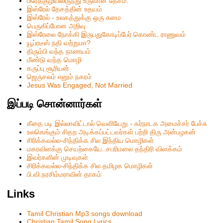
பிரேதகுழியிலிருந்து உருவான தேசம்.
இஸ்ரேல் தேசத்தின் உதயம்
இஸ்ரேல் - உலகத்துக்கு ஒரு சுமை
பெருகிப்போன அறிவு
இஸ்ரேலை நோக்கி இருபதுகோடிப்பேர் கொண்ட ராணுவம்
யூப்ரடீஸ் நதி வற்றுமா?
திரும்பி வந்த நாணயம்
மீண்டு வந்த மொழி
கருப்பு சூரியன்
ஜெருசலம் எனும் நகரம்
Jesus Was Engaged, Not Married
இப்படி சொன்னார்கள்
கீதை படி இல்லாவிட்டால் வெளியேறு - கர்நாடக அமைச்சர் பேச்சு
உலகெங்கும் சிதற அடிக்கப்பட்டவர்கள் பற்றி திரு அன்பழகன்
சிரிக்கவல்ல-சிந்திக்க சில இந்திய மொழிகள்
மகரவிளக்கு செயற்கையே..சபரிமலை தந்திரி விளக்கம்
இவர்களின் முடிவுகள்
சிரிக்கவல்ல-சிந்திக்க சில தமிழக மொழிகள்
பி.வி.நரசிம்மராவின் தாகம்
Links
Tamil Christian Mp3 songs download
Christian Tamil Song Lyrics