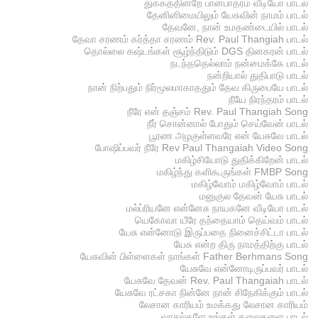
துக்கத்தின்றே பானபாத்ரம் வீடியோ பாடல்
தேனினிமையிலும் யேசுவின் நாமம் பாடல்
தேவனே, நான் உமதண்டையில் பாடல்
தேவா சரணம் கர்த்தா சரணம் Rev. Paul Thangiah பாடல்
தொல்லை கஷ்டங்கள் சூழ்ந்திடும் DGS தினகரன் பாடல்
நடந்ததெல்லாம் நன்மைக்கே பாடல்
நன்றியால் துதிபாடு பாடல்
நான் நிற்பதும் நிர்மூலமாகாததும் தேவ கிருபையே பாடல்
நீயே நிரந்தரம் பாடல்
நீரே என் தஞ்சம் Rev. Paul Thangiah Song
நீர் சொன்னால் போதும் செய்வேன் பாடல்
பூரண அழகுள்ளவரே என் யேசுவே பாடல்
போஷிப்பவர் நீரே Rev Paul Thangaiah Video Song
மகிழ்சியோடு துதிக்கிறேன் பாடல்
மகிழ்ந்து களிகூருங்கள் FMBP Song
மகிழ்வோம் மகிழ்வோம் பாடல்
மனுகுல தேவன் யேசு பாடல்
மல்ப்ரியனே என்னேசு நாயகனே வீடியோ பாடல்
யெகோவா யீரே தந்தையாம் தெய்வம் பாடல்
யேசு என்னோடு இருப்பதை நினைச்சிட்டா பாடல்
யேசு என்ற திரு நாமத்திற்கு பாடல்
யேசுவின் பிள்ளைகள் நாங்கள் Father Berhmans Song
யேசுவே என்னோடிருப்பவர் பாடல்
யேசுவே தேவன் Rev. Paul Thangaiah பாடல்
யேசுவே ரட்சகா நின்னே நான் சிநேகிக்கும் பாடல்
லேசான காரியம் உமக்கது லேசான காரியம்
வாசல்களே உங்கள் தலைகளை பாடல்