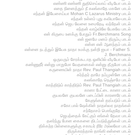
எண்ணி எண்ணி துதிசெய்வாய் வீடியோ பாடல்
எதை நினைத்தும் நீ கலங்காதே மகனே பாடல்
எந்தன் இயேசைய்யா Mohan C Lazarus Ministry பாடல்
எந்தன் உள்ளம் புது கவியாலே-பாடல்
எந்தன் ஜெப வேளை உமைதேடி வந்தேன் பாடல்
எந்தன் வாழ்விலே யேசுவே பாடல்
என் கிருபை உனக்கு போதும் Fr.Berchmans Song
என் ஜனமே மனம் திரும்பு பாடல்
என்ன என் ஆனந்தம் பாடல்
என்னை நடத்தும் இயேசு நாதா உமக்கு நன்றி ஐயா - Father S.
J. Berchmans
ஒருவரும் சேரக்கூடாத ஒளியில் வீடியோ பாடல்
கண்ணுநீர் என்னு மாறுமோ வேதனைகள் என்னு தீருமோ பாடல்
கருணையின் நாதா Rev. Paul Thangiah பாடல்
கர்த்தர் தாமே நம்முன்னே பாடல்
கலங்காதே நெஞ்சமே பாடல்
காத்திடும் காத்திடும் Rev. Paul Thangiah பாடல்
கானா பேட்டை கானா பாடல்
குயவனே குயவனே படைப்பின் காரணரே பாடல்
கேளுங்கள் தரப்படும் பாடல்
சகோ.பால் ஷேக்கின் நாதஸ்வர நாதங்கள்
சந்தோசம் பொங்குதே பாடல்
ஜெபத்தைக் கேட்கும் எங்கள் தேவா பாடல்
தளர்ந்து போன கைகளை திடப்படுத்துங்கள் பாடல்
திக்கற்ற பிள்ளைகளுக்கு சகாயர் நீரே அல்லவோ பாடல்
திருக்கரத்தால் தாங்கி என்னை பாடல்