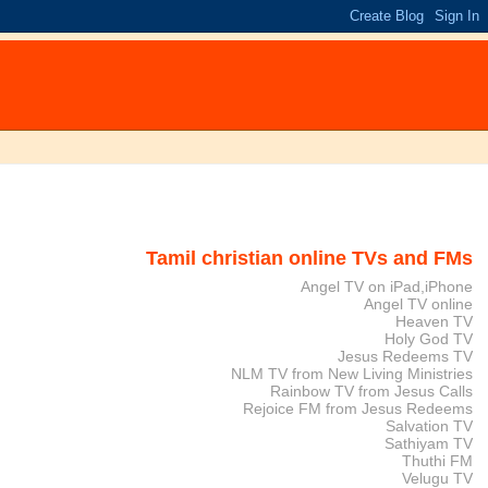
Tamil christian online TVs and FMs
Angel TV on iPad,iPhone
Angel TV online
Heaven TV
Holy God TV
Jesus Redeems TV
NLM TV from New Living Ministries
Rainbow TV from Jesus Calls
Rejoice FM from Jesus Redeems
Salvation TV
Sathiyam TV
Thuthi FM
Velugu TV