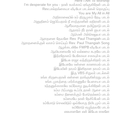
Here I Am To Worship
I'm desperate for you - நான் உமக்காய் ஏங்குகிறேன் பாடல்
Rev.பால்தங்கையா வீடியோ பாடல்கள் தொகுப்பு
You are My All in All
அதிகாலையில் உம் திருமுகம் தேடி பாடல்
அனுதினம் ஜெபிப்பதால் நீ சாத்தானின் எதிராளி பாடல்
ஆசீர்வாதமான தமிழ்நாடு பாடல்
ஆதாரம் நீர் தான் ஐயா பாடல்
ஆமென் அல்லெலுயா பாடல்
ஆராதனை தேவனே Rev. Paul Thangiah பாடல்
ஆராதனைக்குள் வாசம் செய்யும் Rev. Paul Thangiah Song
ஆழக்கடலிலே FMPB வீடியோ பாடல்
ஆவியானவரே உம் வல்லமை கூறவே பாடல்
இத்ரதோளம் யேகோவா சகாயுச்சு பாடல்
இயேசு ராஜா வந்திருக்கிறார் பாடல்
இயேசுவே உன்னை காணாமல் பாடல்
இயேவின் நாமம் இனிதான நாமம் பாடல்
இரு VBS சிறுவர் பாடல்கள்
உங்க கிருபைதான் என்னை தாங்குகின்றது பாடல்
உங்க முகத்தை பார்க்கணுமே யேசையா பாடல்
உந்தனுக்காகவே உயிர்வாழ துடிக்கிறேன் பாடல்
உம்ம அப்பானு கூப்பிடதான் ஆசை பாடல்
உம்மை நினைக்கும் போதெல்லாம் பாடல்
உம்மையே நான் நேசிப்பேன் பாடல்
உம்மோடு செலவிடும் ஒவ்வோரு நிமிடமும் பாடல்
உயிரோடு எழுந்தவரே பாடல்
எஜமானனே என் இயேசு ராஜனே