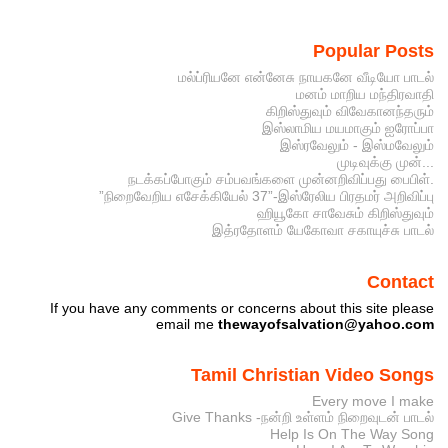
Popular Posts
மல்ப்ரியனே என்னேசு நாயகனே வீடியோ பாடல்
மனம் மாறிய மந்திரவாதி
கிறிஸ்துவும் விவேகானந்தரும்
இஸ்லாமிய மயமாகும் ஐரோப்பா
இஸ்ரவேலும் - இஸ்மவேலும்
முடிவுக்கு முன்...
நடக்கப்போகும் சம்பவங்களை முன்னறிவிப்பது பைபிள்.
”நிறைவேறிய எசேக்கியேல் 37”-இஸ்ரேலிய பிரதமர் அறிவிப்பு
ஹியூகோ சாவேசும் கிறிஸ்துவும்
இத்ரதோளம் யேகோவா சகாயுச்சு பாடல்
Contact
If you have any comments or concerns about this site please
email me
thewayofsalvation@yahoo.com
Tamil Christian Video Songs
Every move I make
Give Thanks -நன்றி உள்ளம் நிறைவுடன் பாடல்
Help Is On The Way Song