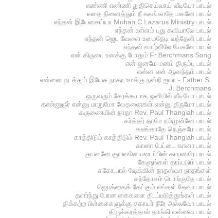
எண்ணி எண்ணி துதிசெய்வாய் வீடியோ பாடல்
எதை நினைத்தும் நீ கலங்காதே மகனே பாடல்
எந்தன் இயேசைய்யா Mohan C Lazarus Ministry பாடல்
எந்தன் உள்ளம் புது கவியாலே-பாடல்
எந்தன் ஜெப வேளை உமைதேடி வந்தேன் பாடல்
எந்தன் வாழ்விலே யேசுவே பாடல்
என் கிருபை உனக்கு போதும் Fr.Berchmans Song
என் ஜனமே மனம் திரும்பு பாடல்
என்ன என் ஆனந்தம் பாடல்
என்னை நடத்தும் இயேசு நாதா உமக்கு நன்றி ஐயா - Father S.
J. Berchmans
ஒருவரும் சேரக்கூடாத ஒளியில் வீடியோ பாடல்
கண்ணுநீர் என்னு மாறுமோ வேதனைகள் என்னு தீருமோ பாடல்
கருணையின் நாதா Rev. Paul Thangiah பாடல்
கர்த்தர் தாமே நம்முன்னே பாடல்
கலங்காதே நெஞ்சமே பாடல்
காத்திடும் காத்திடும் Rev. Paul Thangiah பாடல்
கானா பேட்டை கானா பாடல்
குயவனே குயவனே படைப்பின் காரணரே பாடல்
கேளுங்கள் தரப்படும் பாடல்
சகோ.பால் ஷேக்கின் நாதஸ்வர நாதங்கள்
சந்தோசம் பொங்குதே பாடல்
ஜெபத்தைக் கேட்கும் எங்கள் தேவா பாடல்
தளர்ந்து போன கைகளை திடப்படுத்துங்கள் பாடல்
திக்கற்ற பிள்ளைகளுக்கு சகாயர் நீரே அல்லவோ பாடல்
திருக்கரத்தால் தாங்கி என்னை பாடல்