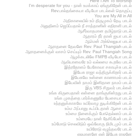
Here I Am To Worship
I'm desperate for you - நான் உமக்காய் ஏங்குகிறேன் பாடல்
Rev.பால்தங்கையா வீடியோ பாடல்கள் தொகுப்பு
You are My All in All
அதிகாலையில் உம் திருமுகம் தேடி பாடல்
அனுதினம் ஜெபிப்பதால் நீ சாத்தானின் எதிராளி பாடல்
ஆசீர்வாதமான தமிழ்நாடு பாடல்
ஆதாரம் நீர் தான் ஐயா பாடல்
ஆமென் அல்லெலுயா பாடல்
ஆராதனை தேவனே Rev. Paul Thangiah பாடல்
ஆராதனைக்குள் வாசம் செய்யும் Rev. Paul Thangiah Song
ஆழக்கடலிலே FMPB வீடியோ பாடல்
ஆவியானவரே உம் வல்லமை கூறவே பாடல்
இத்ரதோளம் யேகோவா சகாயுச்சு பாடல்
இயேசு ராஜா வந்திருக்கிறார் பாடல்
இயேசுவே உன்னை காணாமல் பாடல்
இயேவின் நாமம் இனிதான நாமம் பாடல்
இரு VBS சிறுவர் பாடல்கள்
உங்க கிருபைதான் என்னை தாங்குகின்றது பாடல்
உங்க முகத்தை பார்க்கணுமே யேசையா பாடல்
உந்தனுக்காகவே உயிர்வாழ துடிக்கிறேன் பாடல்
உம்ம அப்பானு கூப்பிடதான் ஆசை பாடல்
உம்மை நினைக்கும் போதெல்லாம் பாடல்
உம்மையே நான் நேசிப்பேன் பாடல்
உம்மோடு செலவிடும் ஒவ்வோரு நிமிடமும் பாடல்
உயிரோடு எழுந்தவரே பாடல்
எஜமானனே என் இயேசு ராஜனே