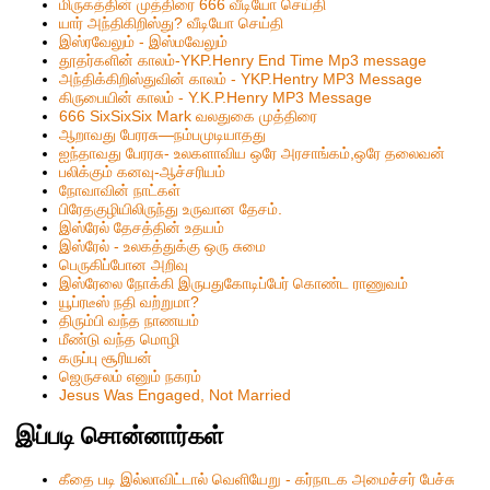
மிருகத்தின் முத்திரை 666 வீடியோ செய்தி
யார் அந்திகிறிஸ்து? வீடியோ செய்தி
இஸ்ரவேலும் - இஸ்மவேலும்
தூதர்களின் காலம்-YKP.Henry End Time Mp3 message
அந்திக்கிறிஸ்துவின் காலம் - YKP.Hentry MP3 Message
கிருபையின் காலம் - Y.K.P.Henry MP3 Message
666 SixSixSix Mark வலதுகை முத்திரை
ஆறாவது பேரரசு—நம்பமுடியாதது
ஐந்தாவது பேரரசு- உலகளாவிய ஒரே அரசாங்கம்,ஒரே தலைவன்
பலிக்கும் கனவு-ஆச்சரியம்
நோவாவின் நாட்கள்
பிரேதகுழியிலிருந்து உருவான தேசம்.
இஸ்ரேல் தேசத்தின் உதயம்
இஸ்ரேல் - உலகத்துக்கு ஒரு சுமை
பெருகிப்போன அறிவு
இஸ்ரேலை நோக்கி இருபதுகோடிப்பேர் கொண்ட ராணுவம்
யூப்ரடீஸ் நதி வற்றுமா?
திரும்பி வந்த நாணயம்
மீண்டு வந்த மொழி
கருப்பு சூரியன்
ஜெருசலம் எனும் நகரம்
Jesus Was Engaged, Not Married
இப்படி சொன்னார்கள்
கீதை படி இல்லாவிட்டால் வெளியேறு - கர்நாடக அமைச்சர் பேச்சு