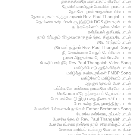
துக்கத்தின்றே பானபாத்ரம் வீடியோ பாடல்
தேனினிமையிலும் யேசுவின் நாமம் பாடல்
தேவனே, நான் உமதண்டையில் பாடல்
தேவா சரணம் கர்த்தா சரணம் Rev. Paul Thangiah பாடல்
தொல்லை கஷ்டங்கள் சூழ்ந்திடும் DGS தினகரன் பாடல்
நடந்ததெல்லாம் நன்மைக்கே பாடல்
நன்றியால் துதிபாடு பாடல்
நான் நிற்பதும் நிர்மூலமாகாததும் தேவ கிருபையே பாடல்
நீயே நிரந்தரம் பாடல்
நீரே என் தஞ்சம் Rev. Paul Thangiah Song
நீர் சொன்னால் போதும் செய்வேன் பாடல்
பூரண அழகுள்ளவரே என் யேசுவே பாடல்
போஷிப்பவர் நீரே Rev Paul Thangaiah Video Song
மகிழ்சியோடு துதிக்கிறேன் பாடல்
மகிழ்ந்து களிகூருங்கள் FMBP Song
மகிழ்வோம் மகிழ்வோம் பாடல்
மனுகுல தேவன் யேசு பாடல்
மல்ப்ரியனே என்னேசு நாயகனே வீடியோ பாடல்
யெகோவா யீரே தந்தையாம் தெய்வம் பாடல்
யேசு என்னோடு இருப்பதை நினைச்சிட்டா பாடல்
யேசு என்ற திரு நாமத்திற்கு பாடல்
யேசுவின் பிள்ளைகள் நாங்கள் Father Berhmans Song
யேசுவே என்னோடிருப்பவர் பாடல்
யேசுவே தேவன் Rev. Paul Thangaiah பாடல்
யேசுவே ரட்சகா நின்னே நான் சிநேகிக்கும் பாடல்
லேசான காரியம் உமக்கது லேசான காரியம்
வாசல்களே உங்கள் தலைகளை பாடல்