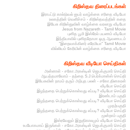
கிறிஸ்தவ திரைப்படங்கள்
இராபட்டு கால்டுவல் ஐயர் வாழ்க்கை சரிதை வீடியோ
உலகத்தின் வெளிச்சம் - கிறிஸ்தவத்தின் கதை
இயேசு கிறிஸ்துவின் வாழ்க்கை வரலாறு வீடியோ
Jesus from Nazareth - Tamil Movie
புனித பூமி இஸ்ரேல் பயணம் வீடியோ
இந்தியாவில் புனிததோமா ஒரு ஆவணபடம்
"இறைவாக்கினர் எரேமியா" Tamil Movie
வில்லியம் கேரியின் வாழ்க்கை சரிதை வீடியோ
கிறிஸ்தவ வீடியோ செய்திகள்
அன்னாள் - சகோ.அகஸ்டின் ஜெபக்குமார் செய்தி
ஆயத்தமாவோம் - தந்தை S.J.பெர்க்மான்ஸ் செய்தி
இயேசுவின் நாமம் தரும் அற்புத பலன் - சகோ.தினகரன்
வீடியோ செய்தி
இழந்ததை பெற்றுக்கொள்வது எப்படி? வீடியோ செய்தி
இரண்டாம் பகுதி
இழந்ததை பெற்றுக்கொள்வது எப்படி? வீடியோ செய்தி
முதற்பகுதி
இழந்ததை பெற்றுக்கொள்வது எப்படி? வீடியோ செய்தி
மூன்றாம் பகுதி
இஸ்ரவேலும் இறுதிகாலமும் வீடியோ செய்தி
உபயோகமாய் இருங்கள் - சகோ.அகஸ்டின் ஜெபக்குமார் செய்தி