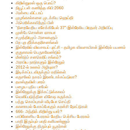
கிறிஸ்தும‌ஸ் ஒரு பொய்?
நியூட்டன் கணித்த கிபி:2060
அன்பை விட்டாய்
முழங்கால்களை முடக்கிய ஹெய்தி
அமெரிக்காவிற்குப் பின்
”நிறைவேறிய எசேக்கியேல் 37”-இஸ்ரேலிய பிரதமர் அறிவிப்பு
முன்பே சொன்ன ஏசாயா
சமுத்திரமும் அலைகளும்
பிற புற தீர்க்கதரிசனங்கள்
இஸ்ரேலில் விவசாயப் புரட்சி - தமிழக விவசாயிகள் இஸ்ரேல் பயணம்
குறுகாமல் பெருகவேண்டும்
மீண்டும் சனகெரிப் சங்கம்?
அராபிய நாடுகளும் இஸ்ரேலும்
2012-ல் உலகம் அழியுமா?
இடிக்கப்படவிருக்கும் மதில்கள்
எருசலேம் நகரம் இரண்டாக்கப்படுமா?
தமஸ்குவின் பாரம்
பழைய புதிய பாபேல்
இஸ்ரேலுக்கு இக்கட்டுக்காலம்
வெளிப்படுத்தின விசேஷ சுருக்கம்.
பத்து கொம்புகள்-வீடியோ செய்தி
காணாமல் போகப்போகும் கரன்சி நோட்டுகள்
666- அந்திக் கிறிஸ்து யார்?
பாபிலோனிய பேரரசும் மேதிய பெர்சிய பேரரசும்
பாதி இரும்பும் பாதி களிமண்ணும்
இஸ்ரேலுக்கு திரும்பும் யூதர்கள்