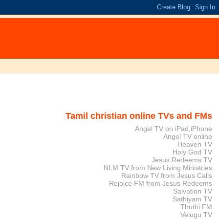
Tamil christian online TVs and FMs
Angel TV on iPad,iPhone
Angel TV online
Heaven TV
Holy God TV
Jesus Redeems TV
NLM TV from New Living Ministries
Rainbow TV from Jesus Calls
Rejoice FM from Jesus Redeems
Salvation TV
Sathiyam TV
Thuthi FM
Velugu TV