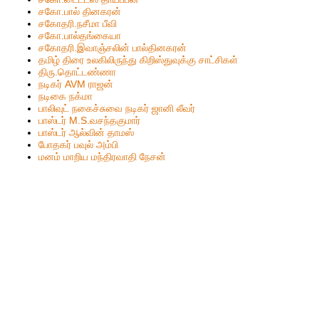
சகோ.பால் தினகரன்
சகோதரி.நசீமா பீவி
ச‌கோ.பால்த‌ங்கையா
ச‌கோதரி.இவாஞ்சலின் பால்தின‌க‌ர‌ன்
தமிழ் திரை உலகிலிருந்து கிறிஸ்துவுக்கு சாட்சிகள்
திரு.தொட்டண்ணா
நடிகர் AVM ராஜன்
நடிகை நக்மா
பாலிவுட் நகைச்சுவை நடிகர் ஜானி லீவர்
பாஸ்டர் M.S.வசந்தகுமார்
பாஸ்டர் ஆல்வின் தாமஸ்
போதகர் பவுல் அம்பி
மனம் மாறிய மந்திரவாதி நேசன்