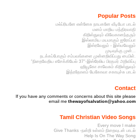
Popular Posts
மல்ப்ரியனே என்னேசு நாயகனே வீடியோ பாடல்
மனம் மாறிய மந்திரவாதி
கிறிஸ்துவும் விவேகானந்தரும்
இஸ்லாமிய மயமாகும் ஐரோப்பா
இஸ்ரவேலும் - இஸ்மவேலும்
முடிவுக்கு முன்...
நடக்கப்போகும் சம்பவங்களை முன்னறிவிப்பது பைபிள்.
”நிறைவேறிய எசேக்கியேல் 37”-இஸ்ரேலிய பிரதமர் அறிவிப்பு
ஹியூகோ சாவேசும் கிறிஸ்துவும்
இத்ரதோளம் யேகோவா சகாயுச்சு பாடல்
Contact
If you have any comments or concerns about this site please
email me
thewayofsalvation@yahoo.com
Tamil Christian Video Songs
Every move I make
Give Thanks -நன்றி உள்ளம் நிறைவுடன் பாடல்
Help Is On The Way Song