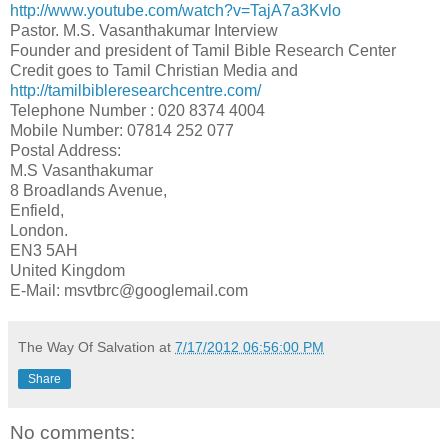
http://www.youtube.com/watch?v=TajA7a3Kvlo
Pastor. M.S. Vasanthakumar Interview
Founder and president of Tamil Bible Research Center
Credit goes to Tamil Christian Media and
http://tamilbibleresearchcentre.com/
Telephone Number : 020 8374 4004
Mobile Number: 07814 252 077
Postal Address:
M.S Vasanthakumar
8 Broadlands Avenue,
Enfield,
London.
EN3 5AH
United Kingdom
E-Mail: msvtbrc@googlemail.com
The Way Of Salvation
at
7/17/2012 06:56:00 PM
Share
No comments: