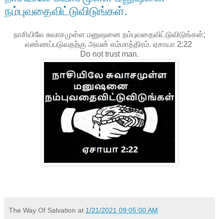
நம்புவதைவிட்டுவிடுங்கள்.
நாசியிலே சுவாசமுள்ள மனுஷனை நம்புவதைவிட்டுவிடுங்கள்;
எண்ணப்படுவதற்கு அவன் எம்மாத்திரம். ஏசாயா 2:22
Do not trust man.
The Way Of Salvation
at
1/21/2021 09:05:00 AM