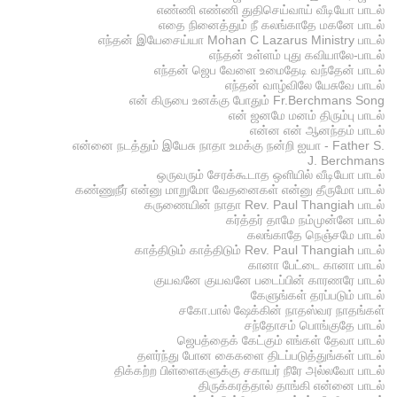
எண்ணி எண்ணி துதிசெய்வாய் வீடியோ பாடல்
எதை நினைத்தும் நீ கலங்காதே மகனே பாடல்
எந்தன் இயேசைய்யா Mohan C Lazarus Ministry பாடல்
எந்தன் உள்ளம் புது கவியாலே-பாடல்
எந்தன் ஜெப வேளை உமைதேடி வந்தேன் பாடல்
எந்தன் வாழ்விலே யேசுவே பாடல்
என் கிருபை உனக்கு போதும் Fr.Berchmans Song
என் ஜனமே மனம் திரும்பு பாடல்
என்ன என் ஆனந்தம் பாடல்
என்னை நடத்தும் இயேசு நாதா உமக்கு நன்றி ஐயா - Father S.
J. Berchmans
ஒருவரும் சேரக்கூடாத ஒளியில் வீடியோ பாடல்
கண்ணுநீர் என்னு மாறுமோ வேதனைகள் என்னு தீருமோ பாடல்
கருணையின் நாதா Rev. Paul Thangiah பாடல்
கர்த்தர் தாமே நம்முன்னே பாடல்
கலங்காதே நெஞ்சமே பாடல்
காத்திடும் காத்திடும் Rev. Paul Thangiah பாடல்
கானா பேட்டை கானா பாடல்
குயவனே குயவனே படைப்பின் காரணரே பாடல்
கேளுங்கள் தரப்படும் பாடல்
சகோ.பால் ஷேக்கின் நாதஸ்வர நாதங்கள்
சந்தோசம் பொங்குதே பாடல்
ஜெபத்தைக் கேட்கும் எங்கள் தேவா பாடல்
தளர்ந்து போன கைகளை திடப்படுத்துங்கள் பாடல்
திக்கற்ற பிள்ளைகளுக்கு சகாயர் நீரே அல்லவோ பாடல்
திருக்கரத்தால் தாங்கி என்னை பாடல்