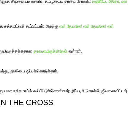
ிருந்த சீஷனையும் கண்டு, தம்முடைய தாயை நோக்கி:
ஸ்திரீயே, அதோ, உன்
்த சத்தமிட்டுக் கூப்பிட்டார்; அதற்கு
என் தேவனே! என் தேவனே! ஏன்
 நிறைவேறத்தக்கதாக:
தாகமாயிருக்கிறேன்
என்றார்.
்து, ஆவியை ஒப்புக்கொடுத்தார்.
ு மகா சத்தமாய்க் கூப்பிட்டுச்சொன்னார்; இப்படிச் சொல்லி, ஜீவனைவிட்டார்.
ON THE CROSS