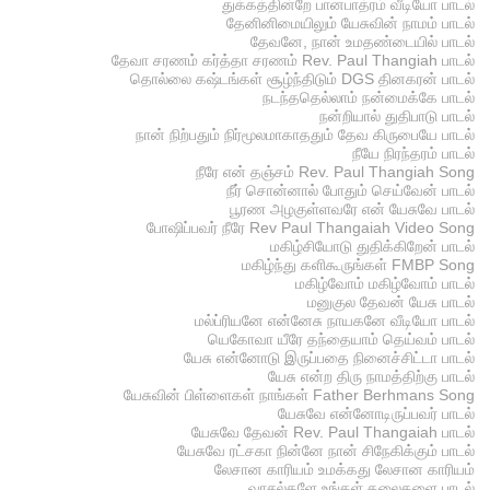
துக்கத்தின்றே பானபாத்ரம் வீடியோ பாடல்
தேனினிமையிலும் யேசுவின் நாமம் பாடல்
தேவனே, நான் உமதண்டையில் பாடல்
தேவா சரணம் கர்த்தா சரணம் Rev. Paul Thangiah பாடல்
தொல்லை கஷ்டங்கள் சூழ்ந்திடும் DGS தினகரன் பாடல்
நடந்ததெல்லாம் நன்மைக்கே பாடல்
நன்றியால் துதிபாடு பாடல்
நான் நிற்பதும் நிர்மூலமாகாததும் தேவ கிருபையே பாடல்
நீயே நிரந்தரம் பாடல்
நீரே என் தஞ்சம் Rev. Paul Thangiah Song
நீர் சொன்னால் போதும் செய்வேன் பாடல்
பூரண அழகுள்ளவரே என் யேசுவே பாடல்
போஷிப்பவர் நீரே Rev Paul Thangaiah Video Song
மகிழ்சியோடு துதிக்கிறேன் பாடல்
மகிழ்ந்து களிகூருங்கள் FMBP Song
மகிழ்வோம் மகிழ்வோம் பாடல்
மனுகுல தேவன் யேசு பாடல்
மல்ப்ரியனே என்னேசு நாயகனே வீடியோ பாடல்
யெகோவா யீரே தந்தையாம் தெய்வம் பாடல்
யேசு என்னோடு இருப்பதை நினைச்சிட்டா பாடல்
யேசு என்ற திரு நாமத்திற்கு பாடல்
யேசுவின் பிள்ளைகள் நாங்கள் Father Berhmans Song
யேசுவே என்னோடிருப்பவர் பாடல்
யேசுவே தேவன் Rev. Paul Thangaiah பாடல்
யேசுவே ரட்சகா நின்னே நான் சிநேகிக்கும் பாடல்
லேசான காரியம் உமக்கது லேசான காரியம்
வாசல்களே உங்கள் தலைகளை பாடல்