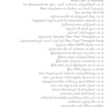
Here I Am To Worship
I'm desperate for you - நான் உமக்காய் ஏங்குகிறேன் பாடல்
Rev.பால்தங்கையா வீடியோ பாடல்கள் தொகுப்பு
You are My All in All
அதிகாலையில் உம் திருமுகம் தேடி பாடல்
அனுதினம் ஜெபிப்பதால் நீ சாத்தானின் எதிராளி பாடல்
ஆசீர்வாதமான தமிழ்நாடு பாடல்
ஆதாரம் நீர் தான் ஐயா பாடல்
ஆமென் அல்லெலுயா பாடல்
ஆராதனை தேவனே Rev. Paul Thangiah பாடல்
ஆராதனைக்குள் வாசம் செய்யும் Rev. Paul Thangiah Song
ஆழக்கடலிலே FMPB வீடியோ பாடல்
ஆவியானவரே உம் வல்லமை கூறவே பாடல்
இத்ரதோளம் யேகோவா சகாயுச்சு பாடல்
இயேசு ராஜா வந்திருக்கிறார் பாடல்
இயேசுவே உன்னை காணாமல் பாடல்
இயேவின் நாமம் இனிதான நாமம் பாடல்
இரு VBS சிறுவர் பாடல்கள்
உங்க கிருபைதான் என்னை தாங்குகின்றது பாடல்
உங்க முகத்தை பார்க்கணுமே யேசையா பாடல்
உந்தனுக்காகவே உயிர்வாழ துடிக்கிறேன் பாடல்
உம்ம அப்பானு கூப்பிடதான் ஆசை பாடல்
உம்மை நினைக்கும் போதெல்லாம் பாடல்
உம்மையே நான் நேசிப்பேன் பாடல்
உம்மோடு செலவிடும் ஒவ்வோரு நிமிடமும் பாடல்
உயிரோடு எழுந்தவரே பாடல்
எஜமானனே என் இயேசு ராஜனே