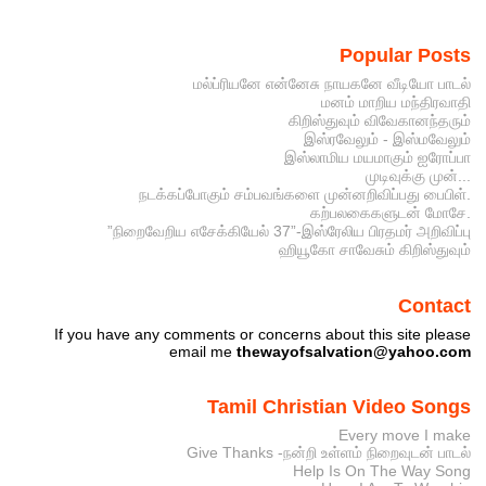
Popular Posts
மல்ப்ரியனே என்னேசு நாயகனே வீடியோ பாடல்
மனம் மாறிய மந்திரவாதி
கிறிஸ்துவும் விவேகானந்தரும்
இஸ்ரவேலும் - இஸ்மவேலும்
இஸ்லாமிய மயமாகும் ஐரோப்பா
முடிவுக்கு முன்...
நடக்கப்போகும் சம்பவங்களை முன்னறிவிப்பது பைபிள்.
கற்பலகைகளுடன் மோசே.
”நிறைவேறிய எசேக்கியேல் 37”-இஸ்ரேலிய பிரதமர் அறிவிப்பு
ஹியூகோ சாவேசும் கிறிஸ்துவும்
Contact
If you have any comments or concerns about this site please
email me
thewayofsalvation@yahoo.com
Tamil Christian Video Songs
Every move I make
Give Thanks -நன்றி உள்ளம் நிறைவுடன் பாடல்
Help Is On The Way Song