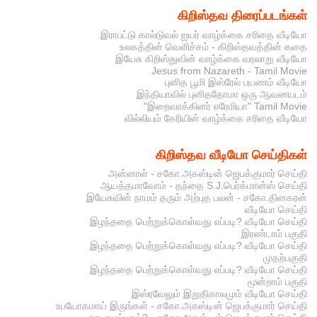
கிறிஸ்தவ திரைப்படங்கள்
இராபட்டு கால்டுவல் ஐயர் வாழ்க்கை சரிதை வீடியோ
உலகத்தின் வெளிச்சம் - கிறிஸ்தவத்தின் கதை
இயேசு கிறிஸ்துவின் வாழ்க்கை வரலாறு வீடியோ
Jesus from Nazareth - Tamil Movie
புனித பூமி இஸ்ரேல் பயணம் வீடியோ
இந்தியாவில் புனிததோமா ஒரு ஆவணபடம்
"இறைவாக்கினர் எரேமியா" Tamil Movie
வில்லியம் கேரியின் வாழ்க்கை சரிதை வீடியோ
கிறிஸ்தவ வீடியோ செய்திகள்
அன்னாள் - சகோ.அகஸ்டின் ஜெபக்குமார் செய்தி
ஆயத்தமாவோம் - தந்தை S.J.பெர்க்மான்ஸ் செய்தி
இயேசுவின் நாமம் தரும் அற்புத பலன் - சகோ.தினகரன்
வீடியோ செய்தி
இழந்ததை பெற்றுக்கொள்வது எப்படி? வீடியோ செய்தி
இரண்டாம் பகுதி
இழந்ததை பெற்றுக்கொள்வது எப்படி? வீடியோ செய்தி
முதற்பகுதி
இழந்ததை பெற்றுக்கொள்வது எப்படி? வீடியோ செய்தி
மூன்றாம் பகுதி
இஸ்ரவேலும் இறுதிகாலமும் வீடியோ செய்தி
உபயோகமாய் இருங்கள் - சகோ.அகஸ்டின் ஜெபக்குமார் செய்தி