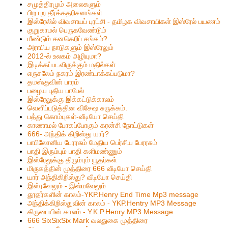
சமுத்திரமும் அலைகளும்
பிற புற தீர்க்கதரிசனங்கள்
இஸ்ரேலில் விவசாயப் புரட்சி - தமிழக விவசாயிகள் இஸ்ரேல் பயணம்
குறுகாமல் பெருகவேண்டும்
மீண்டும் சனகெரிப் சங்கம்?
அராபிய நாடுகளும் இஸ்ரேலும்
2012-ல் உலகம் அழியுமா?
இடிக்கப்படவிருக்கும் மதில்கள்
எருசலேம் நகரம் இரண்டாக்கப்படுமா?
தமஸ்குவின் பாரம்
பழைய புதிய பாபேல்
இஸ்ரேலுக்கு இக்கட்டுக்காலம்
வெளிப்படுத்தின விசேஷ சுருக்கம்.
பத்து கொம்புகள்-வீடியோ செய்தி
காணாமல் போகப்போகும் கரன்சி நோட்டுகள்
666- அந்திக் கிறிஸ்து யார்?
பாபிலோனிய பேரரசும் மேதிய பெர்சிய பேரரசும்
பாதி இரும்பும் பாதி களிமண்ணும்
இஸ்ரேலுக்கு திரும்பும் யூதர்கள்
மிருகத்தின் முத்திரை 666 வீடியோ செய்தி
யார் அந்திகிறிஸ்து? வீடியோ செய்தி
இஸ்ரவேலும் - இஸ்மவேலும்
தூதர்களின் காலம்-YKP.Henry End Time Mp3 message
அந்திக்கிறிஸ்துவின் காலம் - YKP.Hentry MP3 Message
கிருபையின் காலம் - Y.K.P.Henry MP3 Message
666 SixSixSix Mark வலதுகை முத்திரை