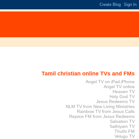
Tamil christian online TVs and FMs
Angel TV on iPad,iPhone
Angel TV online
Heaven TV
Holy God TV
Jesus Redeems TV
NLM TV from New Living Ministries
Rainbow TV from Jesus Calls
Rejoice FM from Jesus Redeems
Salvation TV
Sathiyam TV
Thuthi FM
Velugu TV