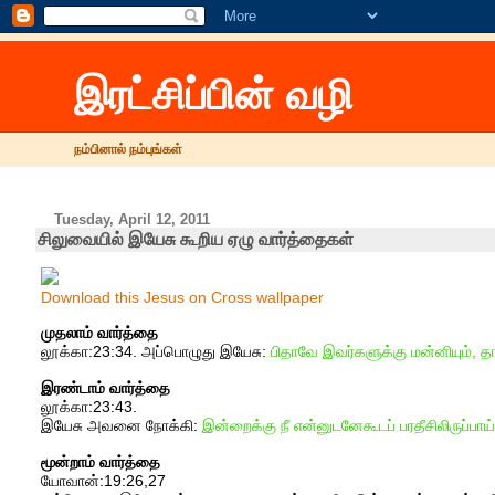
இரட்சிப்பின் வழி
நம்பினால் நம்புங்கள்
Tuesday, April 12, 2011
சிலுவையில் இயேசு கூறிய ஏழு வார்த்தைகள்
Download this Jesus on Cross wallpaper
முதலாம் வார்த்தை
லூக்கா:23:34. அப்பொழுது இயேசு:
பிதாவே இவர்களுக்கு மன்னியும், 
இரண்டாம் வார்த்தை
லூக்கா:23:43.
இயேசு அவனை நோக்கி:
இன்றைக்கு நீ என்னுடனேகூடப் பரதீசிலிருப்ப
மூன்றாம் வார்த்தை
யோவான்:19:26,27