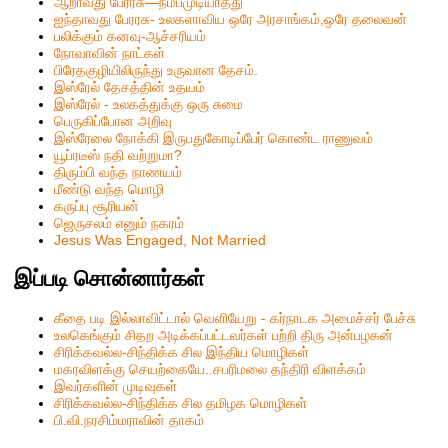
ஆறாவது பேரரசு—நம்பமுடியாதது
ஐந்தாவது பேரரசு- உலகளாவிய ஒரே அரசாங்கம்,ஒரே தலைவன்
பலிக்கும் கனவு-ஆச்சரியம்
நோவாவின் நாட்கள்
பிரேதகுழியிலிருந்து உருவான தேசம்.
இஸ்ரேல் தேசத்தின் உதயம்
இஸ்ரேல் - உலகத்துக்கு ஒரு சுமை
பெருகிப்போன அறிவு
இஸ்ரேலை நோக்கி இருபதுகோடிப்பேர் கொண்ட ராணுவம்
யூப்ரடீஸ் நதி வற்றுமா?
திரும்பி வந்த நாணயம்
மீண்டு வந்த மொழி
கருப்பு சூரியன்
ஜெருசலம் எனும் நகரம்
Jesus Was Engaged, Not Married
இப்படி சொன்னார்கள்
கீதை படி இல்லாவிட்டால் வெளியேறு - கர்நாடக அமைச்சர் பேச்சு
உலகெங்கும் சிதற அடிக்கப்பட்டவர்கள் பற்றி திரு அன்பழகன்
சிரிக்கவல்ல-சிந்திக்க சில இந்திய மொழிகள்
மகரவிளக்கு செயற்கையே..சபரிமலை தந்திரி விளக்கம்
இவர்களின் முடிவுகள்
சிரிக்கவல்ல-சிந்திக்க சில தமிழக மொழிகள்
பி.வி.நரசிம்மராவின் தாகம்