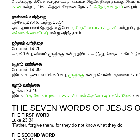
அப்பொழுது இயேசு தம்முடைய தாயையும் அருகே நின்ற தமக்கு அன்பாய
மகன்
என்றார். பின்பு அந்தச் சீஷனை நோக்கி:
அதோ, உன் தாய்
என்றார்.
நான்காம் வார்த்தை
மத்தேயு:27:46, மாற்கு:15:34
ஒன்பதாம் மணி நேரத்தில் இயேசு:
ஏலீ! ஏலீ! லாமா சபக்தானி
, என்று மிகுந
என்னைக் கைவிட்டீர்
என்று அர்த்தமாம்.
ஐந்தாம் வார்த்தை
யோவான்:19:28.
அதன்பின்பு, எல்லாம் முடிந்தது என்று இயேசு அறிந்து, வேதவாக்கியம்
ஆறாம் வார்த்தை
யோவான்:19:30.
இயேசு காடியை வாங்கினபின்பு,
முடிந்தது
என்று சொல்லி, தலையைச்சாய்த
ஏழாம் வார்த்தை
லூக்கா:23:46
இயேசு:
பிதாவே, உம்முடைய கைகளில் என் ஆவியை ஒப்புவிக்கிறேன்
என்ற
THE SEVEN WORDS OF JESUS 
THE FIRST WORD
Luke 23:34
"Father, forgive them, for they do not know what they do."
THE SECOND WORD