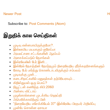
Newer Post
H
Subscribe to:
Post Comments (Atom)
இறுதிக் கால செய்திகள்
முடிவு என்னமாயிருக்குமோ?.
இஸ்லாமிய மயமாகும் ஐரோப்பா
அவலட்சண சட்டங்களின் ஆரம்பம்
அசைக்கப்படும் தேசங்கள்
இஸ்ரவேலின் பேர் இனி...
இஸ்ரேல் தேசத்தின் தோற்றமும் நிறைவேறிய தீர்க்கதரிசனங்களும்
கோடி பேர் பார்த்து கொண்டாடவிருக்கும் சம்பவம்
முடிவுக்கு முன்...
கடைசிநாட்களில் மனுஷர்கள் தற்பிரியராயும்...
கிறிஸ்தும‌ஸ் ஒரு பொய்?
நியூட்டன் கணித்த கிபி:2060
அன்பை விட்டாய்
முழங்கால்களை முடக்கிய ஹெய்தி
அமெரிக்காவிற்குப் பின்
”நிறைவேறிய எசேக்கியேல் 37”-இஸ்ரேலிய பிரதமர் அறிவிப்பு
முன்பே சொன்ன ஏசாயா