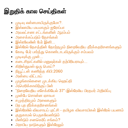
இறுதிக் கால செய்திகள்
முடிவு என்னமாயிருக்குமோ?.
இஸ்லாமிய மயமாகும் ஐரோப்பா
அவலட்சண சட்டங்களின் ஆரம்பம்
அசைக்கப்படும் தேசங்கள்
இஸ்ரவேலின் பேர் இனி...
இஸ்ரேல் தேசத்தின் தோற்றமும் நிறைவேறிய தீர்க்கதரிசனங்களும்
கோடி பேர் பார்த்து கொண்டாடவிருக்கும் சம்பவம்
முடிவுக்கு முன்...
கடைசிநாட்களில் மனுஷர்கள் தற்பிரியராயும்...
கிறிஸ்தும‌ஸ் ஒரு பொய்?
நியூட்டன் கணித்த கிபி:2060
அன்பை விட்டாய்
முழங்கால்களை முடக்கிய ஹெய்தி
அமெரிக்காவிற்குப் பின்
”நிறைவேறிய எசேக்கியேல் 37”-இஸ்ரேலிய பிரதமர் அறிவிப்பு
முன்பே சொன்ன ஏசாயா
சமுத்திரமும் அலைகளும்
பிற புற தீர்க்கதரிசனங்கள்
இஸ்ரேலில் விவசாயப் புரட்சி - தமிழக விவசாயிகள் இஸ்ரேல் பயணம்
குறுகாமல் பெருகவேண்டும்
மீண்டும் சனகெரிப் சங்கம்?
அராபிய நாடுகளும் இஸ்ரேலும்