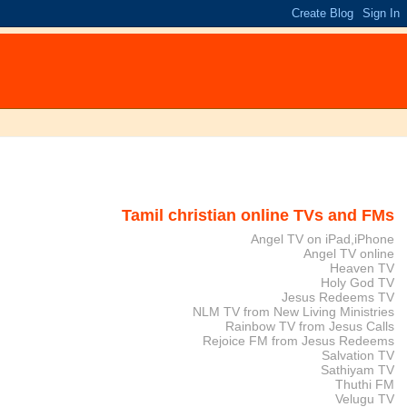
Tamil christian online TVs and FMs
Angel TV on iPad,iPhone
Angel TV online
Heaven TV
Holy God TV
Jesus Redeems TV
NLM TV from New Living Ministries
Rainbow TV from Jesus Calls
Rejoice FM from Jesus Redeems
Salvation TV
Sathiyam TV
Thuthi FM
Velugu TV