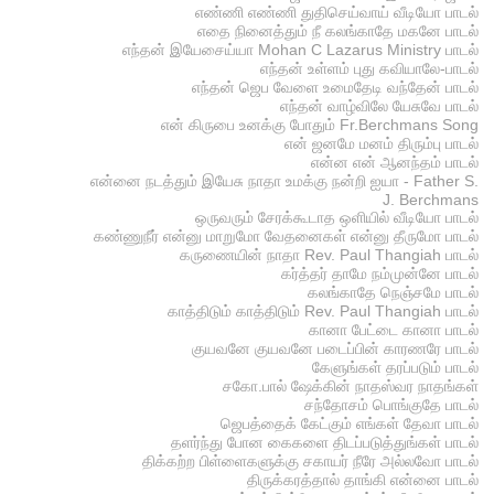
எண்ணி எண்ணி துதிசெய்வாய் வீடியோ பாடல்
எதை நினைத்தும் நீ கலங்காதே மகனே பாடல்
எந்தன் இயேசைய்யா Mohan C Lazarus Ministry பாடல்
எந்தன் உள்ளம் புது கவியாலே-பாடல்
எந்தன் ஜெப வேளை உமைதேடி வந்தேன் பாடல்
எந்தன் வாழ்விலே யேசுவே பாடல்
என் கிருபை உனக்கு போதும் Fr.Berchmans Song
என் ஜனமே மனம் திரும்பு பாடல்
என்ன என் ஆனந்தம் பாடல்
என்னை நடத்தும் இயேசு நாதா உமக்கு நன்றி ஐயா - Father S.
J. Berchmans
ஒருவரும் சேரக்கூடாத ஒளியில் வீடியோ பாடல்
கண்ணுநீர் என்னு மாறுமோ வேதனைகள் என்னு தீருமோ பாடல்
கருணையின் நாதா Rev. Paul Thangiah பாடல்
கர்த்தர் தாமே நம்முன்னே பாடல்
கலங்காதே நெஞ்சமே பாடல்
காத்திடும் காத்திடும் Rev. Paul Thangiah பாடல்
கானா பேட்டை கானா பாடல்
குயவனே குயவனே படைப்பின் காரணரே பாடல்
கேளுங்கள் தரப்படும் பாடல்
சகோ.பால் ஷேக்கின் நாதஸ்வர நாதங்கள்
சந்தோசம் பொங்குதே பாடல்
ஜெபத்தைக் கேட்கும் எங்கள் தேவா பாடல்
தளர்ந்து போன கைகளை திடப்படுத்துங்கள் பாடல்
திக்கற்ற பிள்ளைகளுக்கு சகாயர் நீரே அல்லவோ பாடல்
திருக்கரத்தால் தாங்கி என்னை பாடல்