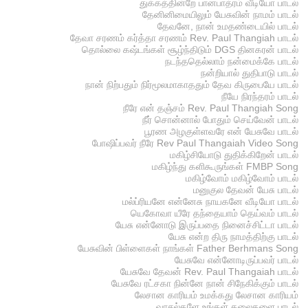
துக்கத்தின்றே பானபாத்ரம் வீடியோ பாடல்
தேனினிமையிலும் யேசுவின் நாமம் பாடல்
தேவனே, நான் உமதண்டையில் பாடல்
தேவா சரணம் கர்த்தா சரணம் Rev. Paul Thangiah பாடல்
தொல்லை கஷ்டங்கள் சூழ்ந்திடும் DGS தினகரன் பாடல்
நடந்ததெல்லாம் நன்மைக்கே பாடல்
நன்றியால் துதிபாடு பாடல்
நான் நிற்பதும் நிர்மூலமாகாததும் தேவ கிருபையே பாடல்
நீயே நிரந்தரம் பாடல்
நீரே என் தஞ்சம் Rev. Paul Thangiah Song
நீர் சொன்னால் போதும் செய்வேன் பாடல்
பூரண அழகுள்ளவரே என் யேசுவே பாடல்
போஷிப்பவர் நீரே Rev Paul Thangaiah Video Song
மகிழ்சியோடு துதிக்கிறேன் பாடல்
மகிழ்ந்து களிகூருங்கள் FMBP Song
மகிழ்வோம் மகிழ்வோம் பாடல்
மனுகுல தேவன் யேசு பாடல்
மல்ப்ரியனே என்னேசு நாயகனே வீடியோ பாடல்
யெகோவா யீரே தந்தையாம் தெய்வம் பாடல்
யேசு என்னோடு இருப்பதை நினைச்சிட்டா பாடல்
யேசு என்ற திரு நாமத்திற்கு பாடல்
யேசுவின் பிள்ளைகள் நாங்கள் Father Berhmans Song
யேசுவே என்னோடிருப்பவர் பாடல்
யேசுவே தேவன் Rev. Paul Thangaiah பாடல்
யேசுவே ரட்சகா நின்னே நான் சிநேகிக்கும் பாடல்
லேசான காரியம் உமக்கது லேசான காரியம்
வாசல்களே உங்கள் தலைகளை பாடல்