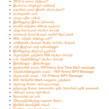
2012-ல் உலகம் அழியுமா?
இடிக்கப்படவிருக்கும் மதில்கள்
எருசலேம் நகரம் இரண்டாக்கப்படுமா?
தமஸ்குவின் பாரம்
பழைய புதிய பாபேல்
இஸ்ரேலுக்கு இக்கட்டுக்காலம்
வெளிப்படுத்தின விசேஷ சுருக்கம்.
பத்து கொம்புகள்-வீடியோ செய்தி
காணாமல் போகப்போகும் கரன்சி நோட்டுகள்
666- அந்திக் கிறிஸ்து யார்?
பாபிலோனிய பேரரசும் மேதிய பெர்சிய பேரரசும்
பாதி இரும்பும் பாதி களிமண்ணும்
இஸ்ரேலுக்கு திரும்பும் யூதர்கள்
மிருகத்தின் முத்திரை 666 வீடியோ செய்தி
யார் அந்திகிறிஸ்து? வீடியோ செய்தி
இஸ்ரவேலும் - இஸ்மவேலும்
தூதர்களின் காலம்-YKP.Henry End Time Mp3 message
அந்திக்கிறிஸ்துவின் காலம் - YKP.Hentry MP3 Message
கிருபையின் காலம் - Y.K.P.Henry MP3 Message
666 SixSixSix Mark வலதுகை முத்திரை
ஆறாவது பேரரசு—நம்பமுடியாதது
ஐந்தாவது பேரரசு- உலகளாவிய ஒரே அரசாங்கம்,ஒரே தலைவன்
பலிக்கும் கனவு-ஆச்சரியம்
நோவாவின் நாட்கள்
பிரேதகுழியிலிருந்து உருவான தேசம்.
இஸ்ரேல் தேசத்தின் உதயம்
இஸ்ரேல் - உலகத்துக்கு ஒரு சுமை