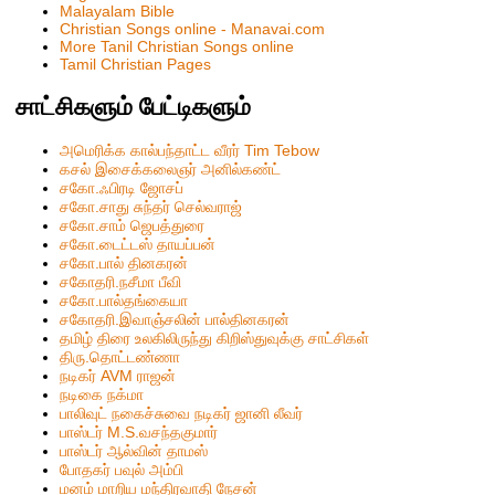
Malayalam Bible
Christian Songs online - Manavai.com
More Tanil Christian Songs online
Tamil Christian Pages
சாட்சிகளும் பேட்டிகளும்
அமெரிக்க கால்பந்தாட்ட வீரர் Tim Tebow
கசல் இசைக்கலைஞர் அனில்கண்ட்
சகோ.ஃபிரடி ஜோசப்
சகோ.சாது சுந்தர் செல்வராஜ்
சகோ.சாம் ஜெபத்துரை
சகோ.டைட்டஸ் தாயப்பன்
சகோ.பால் தினகரன்
சகோதரி.நசீமா பீவி
ச‌கோ.பால்த‌ங்கையா
ச‌கோதரி.இவாஞ்சலின் பால்தின‌க‌ர‌ன்
தமிழ் திரை உலகிலிருந்து கிறிஸ்துவுக்கு சாட்சிகள்
திரு.தொட்டண்ணா
நடிகர் AVM ராஜன்
நடிகை நக்மா
பாலிவுட் நகைச்சுவை நடிகர் ஜானி லீவர்
பாஸ்டர் M.S.வசந்தகுமார்
பாஸ்டர் ஆல்வின் தாமஸ்
போதகர் பவுல் அம்பி
மனம் மாறிய மந்திரவாதி நேசன்