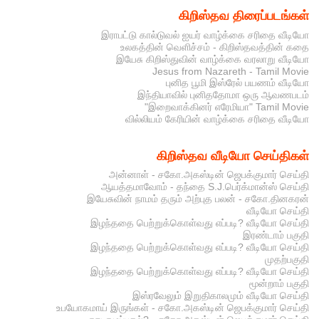
கிறிஸ்தவ திரைப்படங்கள்
இராபட்டு கால்டுவல் ஐயர் வாழ்க்கை சரிதை வீடியோ
உலகத்தின் வெளிச்சம் - கிறிஸ்தவத்தின் கதை
இயேசு கிறிஸ்துவின் வாழ்க்கை வரலாறு வீடியோ
Jesus from Nazareth - Tamil Movie
புனித பூமி இஸ்ரேல் பயணம் வீடியோ
இந்தியாவில் புனிததோமா ஒரு ஆவணபடம்
"இறைவாக்கினர் எரேமியா" Tamil Movie
வில்லியம் கேரியின் வாழ்க்கை சரிதை வீடியோ
கிறிஸ்தவ வீடியோ செய்திகள்
அன்னாள் - சகோ.அகஸ்டின் ஜெபக்குமார் செய்தி
ஆயத்தமாவோம் - தந்தை S.J.பெர்க்மான்ஸ் செய்தி
இயேசுவின் நாமம் தரும் அற்புத பலன் - சகோ.தினகரன்
வீடியோ செய்தி
இழந்ததை பெற்றுக்கொள்வது எப்படி? வீடியோ செய்தி
இரண்டாம் பகுதி
இழந்ததை பெற்றுக்கொள்வது எப்படி? வீடியோ செய்தி
முதற்பகுதி
இழந்ததை பெற்றுக்கொள்வது எப்படி? வீடியோ செய்தி
மூன்றாம் பகுதி
இஸ்ரவேலும் இறுதிகாலமும் வீடியோ செய்தி
உபயோகமாய் இருங்கள் - சகோ.அகஸ்டின் ஜெபக்குமார் செய்தி