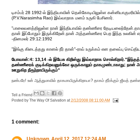
டிசம்பர் 28 1992-ல் இந்தியாவின் தென்கோடியிலுள்ள கன்னியாகுமரியில் 
(P.V.Narasimha Rao) இவ்வாறாக மனம் உருகி பேசினார்.
"பாலைவனத்திலுள்ள நான் இந்தியாவில் தண்ணீரை தேடியலைந்தேன்.தாகமாய
தான் இப்போதும் இருக்கிறேன்.நான் அத்தண்ணீரை பெற இந்த உலகின் எந்த
-தினமலர் 29:12:1992
"இங்கு கிடைத்தது கானல் நீர் தான்"-ராவ் உருக்கம் என தலைப்பு செய்
யோவான்:4: 13,14 -ல் இயேசு கிறிஸ்து இவ்வாறாக சொல்கிறார்."இந்தத் 
தண்ணீரைக் குடிக்கிறவனுக்கோ ஒருக்காலும் தாகமுண்டாகாது; நான் அ
ஊறுகிற நீரூற்றாயிருக்கும்"
நண்பரே! உன் ஆத்துமாவில் தாகமாயிருக்கிறாயா? தாகம் தீர்க்கும் ஜீவத் தண்
Tell a Friend
Posted by
The Way Of Salvation
at
2/12/2008 08:11:00 AM
1 comment:
Unknown
April 12, 2017 12:24 AM