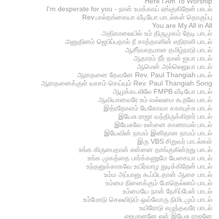
Here I Am To Worship
I'm desperate for you - நான் உமக்காய் ஏங்குகிறேன் பாடல்
Rev.பால்தங்கையா வீடியோ பாடல்கள் தொகுப்பு
You are My All in All
அதிகாலையில் உம் திருமுகம் தேடி பாடல்
அனுதினம் ஜெபிப்பதால் நீ சாத்தானின் எதிராளி பாடல்
ஆசீர்வாதமான தமிழ்நாடு பாடல்
ஆதாரம் நீர் தான் ஐயா பாடல்
ஆமென் அல்லெலுயா பாடல்
ஆராதனை தேவனே Rev. Paul Thangiah பாடல்
ஆராதனைக்குள் வாசம் செய்யும் Rev. Paul Thangiah Song
ஆழக்கடலிலே FMPB வீடியோ பாடல்
ஆவியானவரே உம் வல்லமை கூறவே பாடல்
இத்ரதோளம் யேகோவா சகாயுச்சு பாடல்
இயேசு ராஜா வந்திருக்கிறார் பாடல்
இயேசுவே உன்னை காணாமல் பாடல்
இயேவின் நாமம் இனிதான நாமம் பாடல்
இரு VBS சிறுவர் பாடல்கள்
உங்க கிருபைதான் என்னை தாங்குகின்றது பாடல்
உங்க முகத்தை பார்க்கணுமே யேசையா பாடல்
உந்தனுக்காகவே உயிர்வாழ துடிக்கிறேன் பாடல்
உம்ம அப்பானு கூப்பிடதான் ஆசை பாடல்
உம்மை நினைக்கும் போதெல்லாம் பாடல்
உம்மையே நான் நேசிப்பேன் பாடல்
உம்மோடு செலவிடும் ஒவ்வோரு நிமிடமும் பாடல்
உயிரோடு எழுந்தவரே பாடல்
எஜமானனே என் இயேசு ராஜனே