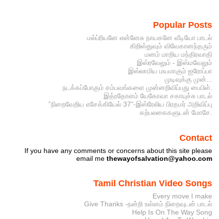
Popular Posts
மல்ப்ரியனே என்னேசு நாயகனே வீடியோ பாடல்
கிறிஸ்துவும் விவேகானந்தரும்
மனம் மாறிய மந்திரவாதி
இஸ்ரவேலும் - இஸ்மவேலும்
இஸ்லாமிய மயமாகும் ஐரோப்பா
முடிவுக்கு முன்...
நடக்கப்போகும் சம்பவங்களை முன்னறிவிப்பது பைபிள்.
இத்ரதோளம் யேகோவா சகாயுச்சு பாடல்
”நிறைவேறிய எசேக்கியேல் 37”-இஸ்ரேலிய பிரதமர் அறிவிப்பு
கற்பலகைகளுடன் மோசே.
Contact
If you have any comments or concerns about this site please
email me
thewayofsalvation@yahoo.com
Tamil Christian Video Songs
Every move I make
Give Thanks -நன்றி உள்ளம் நிறைவுடன் பாடல்
Help Is On The Way Song