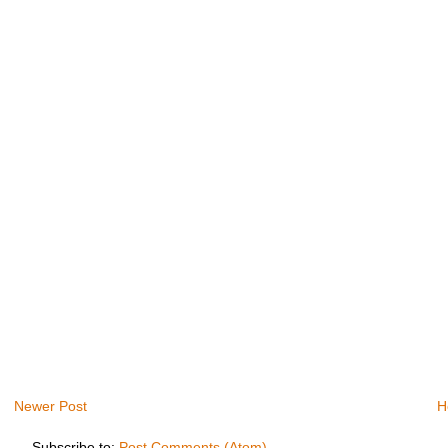
Newer Post
H
Subscribe to:
Post Comments (Atom)