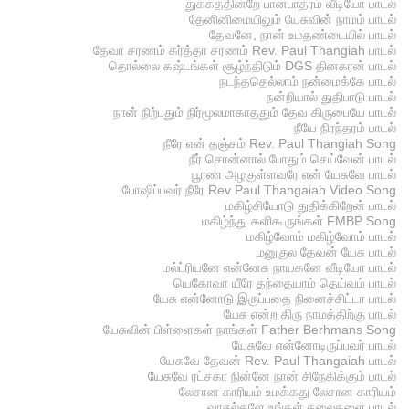
துக்கத்தின்றே பானபாத்ரம் வீடியோ பாடல்
தேனினிமையிலும் யேசுவின் நாமம் பாடல்
தேவனே, நான் உமதண்டையில் பாடல்
தேவா சரணம் கர்த்தா சரணம் Rev. Paul Thangiah பாடல்
தொல்லை கஷ்டங்கள் சூழ்ந்திடும் DGS தினகரன் பாடல்
நடந்ததெல்லாம் நன்மைக்கே பாடல்
நன்றியால் துதிபாடு பாடல்
நான் நிற்பதும் நிர்மூலமாகாததும் தேவ கிருபையே பாடல்
நீயே நிரந்தரம் பாடல்
நீரே என் தஞ்சம் Rev. Paul Thangiah Song
நீர் சொன்னால் போதும் செய்வேன் பாடல்
பூரண அழகுள்ளவரே என் யேசுவே பாடல்
போஷிப்பவர் நீரே Rev Paul Thangaiah Video Song
மகிழ்சியோடு துதிக்கிறேன் பாடல்
மகிழ்ந்து களிகூருங்கள் FMBP Song
மகிழ்வோம் மகிழ்வோம் பாடல்
மனுகுல தேவன் யேசு பாடல்
மல்ப்ரியனே என்னேசு நாயகனே வீடியோ பாடல்
யெகோவா யீரே தந்தையாம் தெய்வம் பாடல்
யேசு என்னோடு இருப்பதை நினைச்சிட்டா பாடல்
யேசு என்ற திரு நாமத்திற்கு பாடல்
யேசுவின் பிள்ளைகள் நாங்கள் Father Berhmans Song
யேசுவே என்னோடிருப்பவர் பாடல்
யேசுவே தேவன் Rev. Paul Thangaiah பாடல்
யேசுவே ரட்சகா நின்னே நான் சிநேகிக்கும் பாடல்
லேசான காரியம் உமக்கது லேசான காரியம்
வாசல்களே உங்கள் தலைகளை பாடல்