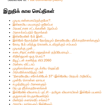
இறுதிக் கால செய்திகள்
முடிவு என்னமாயிருக்குமோ?.
இஸ்லாமிய மயமாகும் ஐரோப்பா
அவலட்சண சட்டங்களின் ஆரம்பம்
அசைக்கப்படும் தேசங்கள்
இஸ்ரவேலின் பேர் இனி...
இஸ்ரேல் தேசத்தின் தோற்றமும் நிறைவேறிய தீர்க்கதரிசனங்களும்
கோடி பேர் பார்த்து கொண்டாடவிருக்கும் சம்பவம்
முடிவுக்கு முன்...
கடைசிநாட்களில் மனுஷர்கள் தற்பிரியராயும்...
கிறிஸ்தும‌ஸ் ஒரு பொய்?
நியூட்டன் கணித்த கிபி:2060
அன்பை விட்டாய்
முழங்கால்களை முடக்கிய ஹெய்தி
அமெரிக்காவிற்குப் பின்
”நிறைவேறிய எசேக்கியேல் 37”-இஸ்ரேலிய பிரதமர் அறிவிப்பு
முன்பே சொன்ன ஏசாயா
சமுத்திரமும் அலைகளும்
பிற புற தீர்க்கதரிசனங்கள்
இஸ்ரேலில் விவசாயப் புரட்சி - தமிழக விவசாயிகள் இஸ்ரேல் பயணம்
குறுகாமல் பெருகவேண்டும்
மீண்டும் சனகெரிப் சங்கம்?
அராபிய நாடுகளும் இஸ்ரேலும்