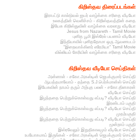
கிறிஸ்தவ திரைப்படங்கள்
இராபட்டு கால்டுவல் ஐயர் வாழ்க்கை சரிதை வீடியோ
உலகத்தின் வெளிச்சம் - கிறிஸ்தவத்தின் கதை
இயேசு கிறிஸ்துவின் வாழ்க்கை வரலாறு வீடியோ
Jesus from Nazareth - Tamil Movie
புனித பூமி இஸ்ரேல் பயணம் வீடியோ
இந்தியாவில் புனிததோமா ஒரு ஆவணபடம்
"இறைவாக்கினர் எரேமியா" Tamil Movie
வில்லியம் கேரியின் வாழ்க்கை சரிதை வீடியோ
கிறிஸ்தவ வீடியோ செய்திகள்
அன்னாள் - சகோ.அகஸ்டின் ஜெபக்குமார் செய்தி
ஆயத்தமாவோம் - தந்தை S.J.பெர்க்மான்ஸ் செய்தி
இயேசுவின் நாமம் தரும் அற்புத பலன் - சகோ.தினகரன்
வீடியோ செய்தி
இழந்ததை பெற்றுக்கொள்வது எப்படி? வீடியோ செய்தி
இரண்டாம் பகுதி
இழந்ததை பெற்றுக்கொள்வது எப்படி? வீடியோ செய்தி
முதற்பகுதி
இழந்ததை பெற்றுக்கொள்வது எப்படி? வீடியோ செய்தி
மூன்றாம் பகுதி
இஸ்ரவேலும் இறுதிகாலமும் வீடியோ செய்தி
உபயோகமாய் இருங்கள் - சகோ.அகஸ்டின் ஜெபக்குமார் செய்தி