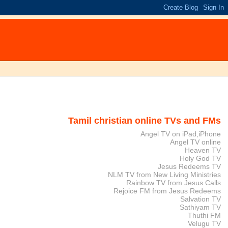
Tamil christian online TVs and FMs
Angel TV on iPad,iPhone
Angel TV online
Heaven TV
Holy God TV
Jesus Redeems TV
NLM TV from New Living Ministries
Rainbow TV from Jesus Calls
Rejoice FM from Jesus Redeems
Salvation TV
Sathiyam TV
Thuthi FM
Velugu TV