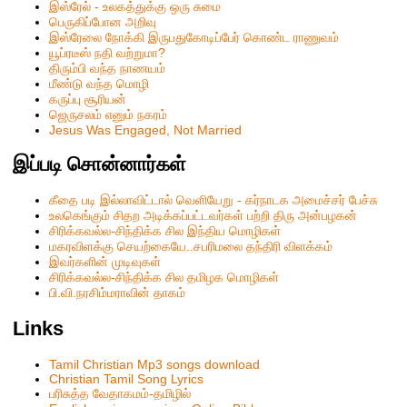
இஸ்ரேல் - உலகத்துக்கு ஒரு சுமை
பெருகிப்போன அறிவு
இஸ்ரேலை நோக்கி இருபதுகோடிப்பேர் கொண்ட ராணுவம்
யூப்ரடீஸ் நதி வற்றுமா?
திரும்பி வந்த நாணயம்
மீண்டு வந்த மொழி
கருப்பு சூரியன்
ஜெருசலம் எனும் நகரம்
Jesus Was Engaged, Not Married
இப்படி சொன்னார்கள்
கீதை படி இல்லாவிட்டால் வெளியேறு - கர்நாடக அமைச்சர் பேச்சு
உலகெங்கும் சிதற அடிக்கப்பட்டவர்கள் பற்றி திரு அன்பழகன்
சிரிக்கவல்ல-சிந்திக்க சில இந்திய மொழிகள்
மகரவிளக்கு செயற்கையே..சபரிமலை தந்திரி விளக்கம்
இவர்களின் முடிவுகள்
சிரிக்கவல்ல-சிந்திக்க சில தமிழக மொழிகள்
பி.வி.நரசிம்மராவின் தாகம்
Links
Tamil Christian Mp3 songs download
Christian Tamil Song Lyrics
பரிசுத்த வேதாகமம்-தமிழில்