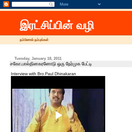
இரட்சிப்பின் வழி
நம்பினால் நம்புங்கள்
Tuesday, January 18, 2011
ச‌கோ.பால்தின‌க‌ர‌னோடு ஒரு நேர்முக‌ பேட்டி
Interview with Bro.Paul Dhinakaran