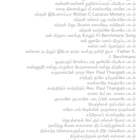
எண்ணி எண்ணி துதிசெய்வாய் வீடியோ பாடல்
எதை நினைத்தும் நீ கலங்காதே மகனே பாடல்
எந்தன் இயேசைய்யா Mohan C Lazarus Ministry பாடல்
எந்தன் உள்ளம் புது கவியாலே-பாடல்
எந்தன் ஜெப வேளை உமைதேடி வந்தேன் பாடல்
எந்தன் வாழ்விலே யேசுவே பாடல்
என் கிருபை உனக்கு போதும் Fr.Berchmans Song
என் ஜனமே மனம் திரும்பு பாடல்
என்ன என் ஆனந்தம் பாடல்
என்னை நடத்தும் இயேசு நாதா உமக்கு நன்றி ஐயா - Father S.
J. Berchmans
ஒருவரும் சேரக்கூடாத ஒளியில் வீடியோ பாடல்
கண்ணுநீர் என்னு மாறுமோ வேதனைகள் என்னு தீருமோ பாடல்
கருணையின் நாதா Rev. Paul Thangiah பாடல்
கர்த்தர் தாமே நம்முன்னே பாடல்
கலங்காதே நெஞ்சமே பாடல்
காத்திடும் காத்திடும் Rev. Paul Thangiah பாடல்
கானா பேட்டை கானா பாடல்
குயவனே குயவனே படைப்பின் காரணரே பாடல்
கேளுங்கள் தரப்படும் பாடல்
சகோ.பால் ஷேக்கின் நாதஸ்வர நாதங்கள்
சந்தோசம் பொங்குதே பாடல்
ஜெபத்தைக் கேட்கும் எங்கள் தேவா பாடல்
தளர்ந்து போன கைகளை திடப்படுத்துங்கள் பாடல்
திக்கற்ற பிள்ளைகளுக்கு சகாயர் நீரே அல்லவோ பாடல்
திருக்கரத்தால் தாங்கி என்னை பாடல்