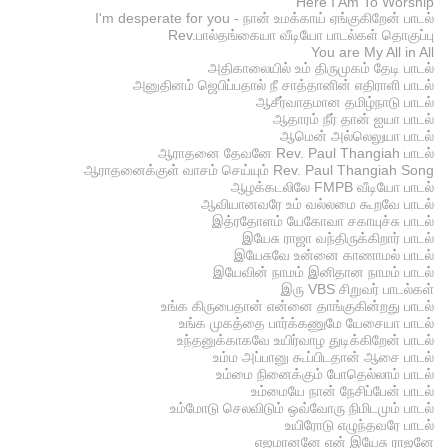
Here I Am To Worship
I'm desperate for you - நான் உமக்காய் ஏங்குகிறேன் பாடல்
Rev.பால்தங்கையா வீடியோ பாடல்கள் தொகுப்பு
You are My All in All
அதிகாலையில் உம் திருமுகம் தேடி பாடல்
அனுதினம் ஜெபிப்பதால் நீ சாத்தானின் எதிராளி பாடல்
ஆசீர்வாதமான தமிழ்நாடு பாடல்
ஆதாரம் நீர் தான் ஐயா பாடல்
ஆமென் அல்லெலுயா பாடல்
ஆராதனை தேவனே Rev. Paul Thangiah பாடல்
ஆராதனைக்குள் வாசம் செய்யும் Rev. Paul Thangiah Song
ஆழக்கடலிலே FMPB வீடியோ பாடல்
ஆவியானவரே உம் வல்லமை கூறவே பாடல்
இத்ரதோளம் யேகோவா சகாயுச்சு பாடல்
இயேசு ராஜா வந்திருக்கிறார் பாடல்
இயேசுவே உன்னை காணாமல் பாடல்
இயேவின் நாமம் இனிதான நாமம் பாடல்
இரு VBS சிறுவர் பாடல்கள்
உங்க கிருபைதான் என்னை தாங்குகின்றது பாடல்
உங்க முகத்தை பார்க்கணுமே யேசையா பாடல்
உந்தனுக்காகவே உயிர்வாழ துடிக்கிறேன் பாடல்
உம்ம அப்பானு கூப்பிடதான் ஆசை பாடல்
உம்மை நினைக்கும் போதெல்லாம் பாடல்
உம்மையே நான் நேசிப்பேன் பாடல்
உம்மோடு செலவிடும் ஒவ்வோரு நிமிடமும் பாடல்
உயிரோடு எழுந்தவரே பாடல்
எஜமானனே என் இயேசு ராஜனே