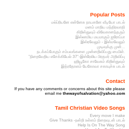
Popular Posts
மல்ப்ரியனே என்னேசு நாயகனே வீடியோ பாடல்
மனம் மாறிய மந்திரவாதி
கிறிஸ்துவும் விவேகானந்தரும்
இஸ்லாமிய மயமாகும் ஐரோப்பா
இஸ்ரவேலும் - இஸ்மவேலும்
முடிவுக்கு முன்...
நடக்கப்போகும் சம்பவங்களை முன்னறிவிப்பது பைபிள்.
”நிறைவேறிய எசேக்கியேல் 37”-இஸ்ரேலிய பிரதமர் அறிவிப்பு
ஹியூகோ சாவேசும் கிறிஸ்துவும்
இத்ரதோளம் யேகோவா சகாயுச்சு பாடல்
Contact
If you have any comments or concerns about this site please
email me
thewayofsalvation@yahoo.com
Tamil Christian Video Songs
Every move I make
Give Thanks -நன்றி உள்ளம் நிறைவுடன் பாடல்
Help Is On The Way Song