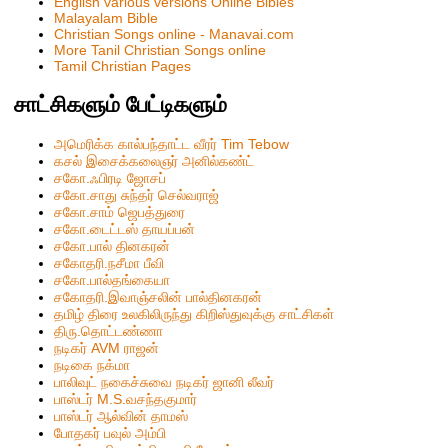
English various versions Online Bibles
Malayalam Bible
Christian Songs online - Manavai.com
More Tanil Christian Songs online
Tamil Christian Pages
சாட்சிகளும் பேட்டிகளும்
அமெரிக்க கால்பந்தாட்ட வீரர் Tim Tebow
கசல் இசைக்கலைஞர் அனில்கண்ட்
சகோ.ஃபிரடி ஜோசப்
சகோ.சாது சுந்தர் செல்வராஜ்
சகோ.சாம் ஜெபத்துரை
சகோ.டைட்டஸ் தாயப்பன்
சகோ.பால் தினகரன்
சகோதரி.நசீமா பீவி
ச‌கோ.பால்த‌ங்கையா
ச‌கோதரி.இவாஞ்சலின் பால்தின‌க‌ர‌ன்
தமிழ் திரை உலகிலிருந்து கிறிஸ்துவுக்கு சாட்சிகள்
திரு.தொட்டண்ணா
நடிகர் AVM ராஜன்
நடிகை நக்மா
பாலிவுட் நகைச்சுவை நடிகர் ஜானி லீவர்
பாஸ்டர் M.S.வசந்தகுமார்
பாஸ்டர் ஆல்வின் தாமஸ்
போதகர் பவுல் அம்பி