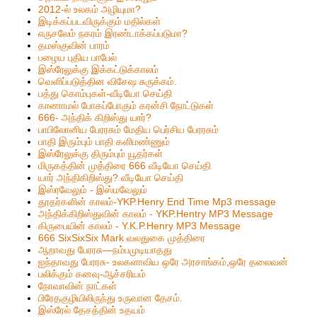
2012-ல் உலகம் அழியுமா?
இடிக்கப்படவிருக்கும் மதில்கள்
எருசலேம் நகரம் இரண்டாக்கப்படுமா?
தமஸ்குவின் பாரம்
பழைய புதிய பாபேல்
இஸ்ரேலுக்கு இக்கட்டுக்காலம்
வெளிப்படுத்தின விசேஷ சுருக்கம்.
பத்து கொம்புகள்-வீடியோ செய்தி
காணாமல் போகப்போகும் கரன்சி நோட்டுகள்
666- அந்திக் கிறிஸ்து யார்?
பாபிலோனிய பேரரசும் மேதிய பெர்சிய பேரரசும்
பாதி இரும்பும் பாதி களிமண்ணும்
இஸ்ரேலுக்கு திரும்பும் யூதர்கள்
மிருகத்தின் முத்திரை 666 வீடியோ செய்தி
யார் அந்திகிறிஸ்து? வீடியோ செய்தி
இஸ்ரவேலும் - இஸ்மவேலும்
தூதர்களின் காலம்-YKP.Henry End Time Mp3 message
அந்திக்கிறிஸ்துவின் காலம் - YKP.Hentry MP3 Message
கிருபையின் காலம் - Y.K.P.Henry MP3 Message
666 SixSixSix Mark வலதுகை முத்திரை
ஆறாவது பேரரசு—நம்பமுடியாதது
ஐந்தாவது பேரரசு- உலகளாவிய ஒரே அரசாங்கம்,ஒரே தலைவன்
பலிக்கும் கனவு-ஆச்சரியம்
நோவாவின் நாட்கள்
பிரேதகுழியிலிருந்து உருவான தேசம்.
இஸ்ரேல் தேசத்தின் உதயம்