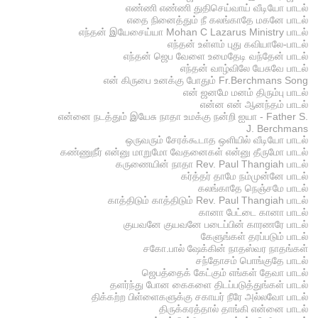
எண்ணி எண்ணி துதிசெய்வாய் வீடியோ பாடல்
எதை நினைத்தும் நீ கலங்காதே மகனே பாடல்
எந்தன் இயேசைய்யா Mohan C Lazarus Ministry பாடல்
எந்தன் உள்ளம் புது கவியாலே-பாடல்
எந்தன் ஜெப வேளை உமைதேடி வந்தேன் பாடல்
எந்தன் வாழ்விலே யேசுவே பாடல்
என் கிருபை உனக்கு போதும் Fr.Berchmans Song
என் ஜனமே மனம் திரும்பு பாடல்
என்ன என் ஆனந்தம் பாடல்
என்னை நடத்தும் இயேசு நாதா உமக்கு நன்றி ஐயா - Father S.
J. Berchmans
ஒருவரும் சேரக்கூடாத ஒளியில் வீடியோ பாடல்
கண்ணுநீர் என்னு மாறுமோ வேதனைகள் என்னு தீருமோ பாடல்
கருணையின் நாதா Rev. Paul Thangiah பாடல்
கர்த்தர் தாமே நம்முன்னே பாடல்
கலங்காதே நெஞ்சமே பாடல்
காத்திடும் காத்திடும் Rev. Paul Thangiah பாடல்
கானா பேட்டை கானா பாடல்
குயவனே குயவனே படைப்பின் காரணரே பாடல்
கேளுங்கள் தரப்படும் பாடல்
சகோ.பால் ஷேக்கின் நாதஸ்வர நாதங்கள்
சந்தோசம் பொங்குதே பாடல்
ஜெபத்தைக் கேட்கும் எங்கள் தேவா பாடல்
தளர்ந்து போன கைகளை திடப்படுத்துங்கள் பாடல்
திக்கற்ற பிள்ளைகளுக்கு சகாயர் நீரே அல்லவோ பாடல்
திருக்கரத்தால் தாங்கி என்னை பாடல்