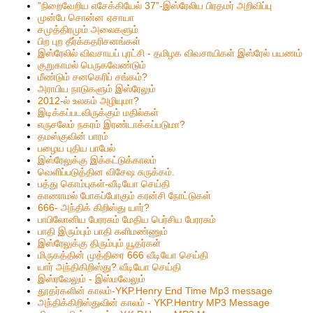
”நிறைவேறிய எசேக்கியேல் 37”-இஸ்ரேலிய பிரதமர் அறிவிப்பு
முன்பே சொன்ன ஏசாயா
சமுத்திரமும் அலைகளும்
பிற புற தீர்க்கதரிசனங்கள்
இஸ்ரேலில் விவசாயப் புரட்சி - தமிழக விவசாயிகள் இஸ்ரேல் பயணம்
குறுகாமல் பெருகவேண்டும்
மீண்டும் சனகெரிப் சங்கம்?
அராபிய நாடுகளும் இஸ்ரேலும்
2012-ல் உலகம் அழியுமா?
இடிக்கப்படவிருக்கும் மதில்கள்
எருசலேம் நகரம் இரண்டாக்கப்படுமா?
தமஸ்குவின் பாரம்
பழைய புதிய பாபேல்
இஸ்ரேலுக்கு இக்கட்டுக்காலம்
வெளிப்படுத்தின விசேஷ சுருக்கம்.
பத்து கொம்புகள்-வீடியோ செய்தி
காணாமல் போகப்போகும் கரன்சி நோட்டுகள்
666- அந்திக் கிறிஸ்து யார்?
பாபிலோனிய பேரரசும் மேதிய பெர்சிய பேரரசும்
பாதி இரும்பும் பாதி களிமண்ணும்
இஸ்ரேலுக்கு திரும்பும் யூதர்கள்
மிருகத்தின் முத்திரை 666 வீடியோ செய்தி
யார் அந்திகிறிஸ்து? வீடியோ செய்தி
இஸ்ரவேலும் - இஸ்மவேலும்
தூதர்களின் காலம்-YKP.Henry End Time Mp3 message
அந்திக்கிறிஸ்துவின் காலம் - YKP.Hentry MP3 Message