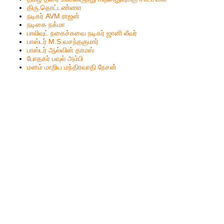
திரு.தொட்டண்ணா
நடிகர் AVM ராஜன்
நடிகை நக்மா
பாலிவுட் நகைச்சுவை நடிகர் ஜானி லீவர்
பாஸ்டர் M.S.வசந்தகுமார்
பாஸ்டர் ஆல்வின் தாமஸ்
போதகர் பவுல் அம்பி
மனம் மாறிய மந்திரவாதி நேசன்