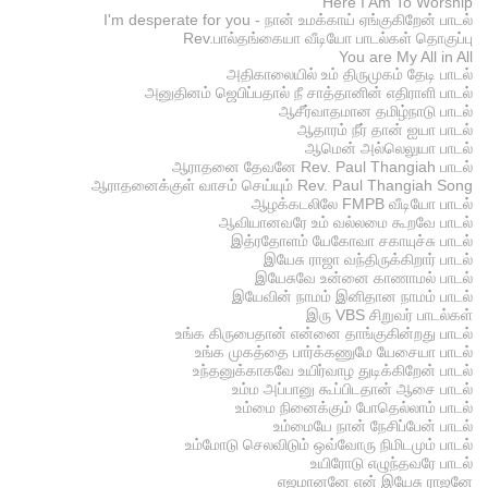
Here I Am To Worship
I'm desperate for you - நான் உமக்காய் ஏங்குகிறேன் பாடல்
Rev.பால்தங்கையா வீடியோ பாடல்கள் தொகுப்பு
You are My All in All
அதிகாலையில் உம் திருமுகம் தேடி பாடல்
அனுதினம் ஜெபிப்பதால் நீ சாத்தானின் எதிராளி பாடல்
ஆசீர்வாதமான தமிழ்நாடு பாடல்
ஆதாரம் நீர் தான் ஐயா பாடல்
ஆமென் அல்லெலுயா பாடல்
ஆராதனை தேவனே Rev. Paul Thangiah பாடல்
ஆராதனைக்குள் வாசம் செய்யும் Rev. Paul Thangiah Song
ஆழக்கடலிலே FMPB வீடியோ பாடல்
ஆவியானவரே உம் வல்லமை கூறவே பாடல்
இத்ரதோளம் யேகோவா சகாயுச்சு பாடல்
இயேசு ராஜா வந்திருக்கிறார் பாடல்
இயேசுவே உன்னை காணாமல் பாடல்
இயேவின் நாமம் இனிதான நாமம் பாடல்
இரு VBS சிறுவர் பாடல்கள்
உங்க கிருபைதான் என்னை தாங்குகின்றது பாடல்
உங்க முகத்தை பார்க்கணுமே யேசையா பாடல்
உந்தனுக்காகவே உயிர்வாழ துடிக்கிறேன் பாடல்
உம்ம அப்பானு கூப்பிடதான் ஆசை பாடல்
உம்மை நினைக்கும் போதெல்லாம் பாடல்
உம்மையே நான் நேசிப்பேன் பாடல்
உம்மோடு செலவிடும் ஒவ்வோரு நிமிடமும் பாடல்
உயிரோடு எழுந்தவரே பாடல்
எஜமானனே என் இயேசு ராஜனே