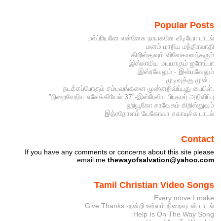
Popular Posts
மல்ப்ரியனே என்னேசு நாயகனே வீடியோ பாடல்
மனம் மாறிய மந்திரவாதி
கிறிஸ்துவும் விவேகானந்தரும்
இஸ்லாமிய மயமாகும் ஐரோப்பா
இஸ்ரவேலும் - இஸ்மவேலும்
முடிவுக்கு முன்...
நடக்கப்போகும் சம்பவங்களை முன்னறிவிப்பது பைபிள்.
”நிறைவேறிய எசேக்கியேல் 37”-இஸ்ரேலிய பிரதமர் அறிவிப்பு
ஹியூகோ சாவேசும் கிறிஸ்துவும்
இத்ரதோளம் யேகோவா சகாயுச்சு பாடல்
Contact
If you have any comments or concerns about this site please
email me
thewayofsalvation@yahoo.com
Tamil Christian Video Songs
Every move I make
Give Thanks -நன்றி உள்ளம் நிறைவுடன் பாடல்
Help Is On The Way Song