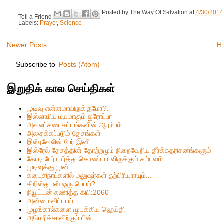
Posted by
The Way Of Salvation
at
4/30/201
Tell a Friend
Labels:
Prayer
,
Science
Newer Posts
H
Subscribe to:
Posts (Atom)
இறுதிக் கால செய்திகள்
முடிவு என்னமாயிருக்குமோ?.
இஸ்லாமிய மயமாகும் ஐரோப்பா
அவலட்சண சட்டங்களின் ஆரம்பம்
அசைக்கப்படும் தேசங்கள்
இஸ்ரவேலின் பேர் இனி...
இஸ்ரேல் தேசத்தின் தோற்றமும் நிறைவேறிய தீர்க்கதரிசனங்களும்
கோடி பேர் பார்த்து கொண்டாடவிருக்கும் சம்பவம்
முடிவுக்கு முன்...
கடைசிநாட்களில் மனுஷர்கள் தற்பிரியராயும்...
கிறிஸ்தும‌ஸ் ஒரு பொய்?
நியூட்டன் கணித்த கிபி:2060
அன்பை விட்டாய்
முழங்கால்களை முடக்கிய ஹெய்தி
அமெரிக்காவிற்குப் பின்