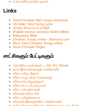
பி.வி.நரசிம்மராவின் தாகம்
Links
Tamil Christian Mp3 songs download
Christian Tamil Song Lyrics
பரிசுத்த வேதாகமம்-தமிழில்
English various versions Online Bibles
Malayalam Bible
Christian Songs online - Manavai.com
More Tanil Christian Songs online
Tamil Christian Pages
சாட்சிகளும் பேட்டிகளும்
அமெரிக்க கால்பந்தாட்ட வீரர் Tim Tebow
கசல் இசைக்கலைஞர் அனில்கண்ட்
சகோ.ஃபிரடி ஜோசப்
சகோ.சாது சுந்தர் செல்வராஜ்
சகோ.சாம் ஜெபத்துரை
சகோ.டைட்டஸ் தாயப்பன்
சகோ.பால் தினகரன்
சகோதரி.நசீமா பீவி
ச‌கோ.பால்த‌ங்கையா
ச‌கோதரி.இவாஞ்சலின் பால்தின‌க‌ர‌ன்
தமிழ் திரை உலகிலிருந்து கிறிஸ்துவுக்கு சாட்சிகள்