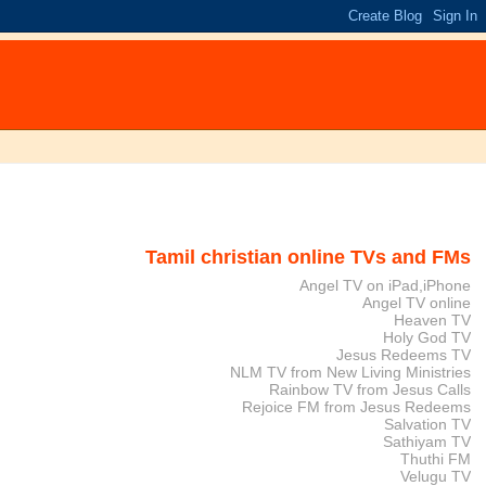
Tamil christian online TVs and FMs
Angel TV on iPad,iPhone
Angel TV online
Heaven TV
Holy God TV
Jesus Redeems TV
NLM TV from New Living Ministries
Rainbow TV from Jesus Calls
Rejoice FM from Jesus Redeems
Salvation TV
Sathiyam TV
Thuthi FM
Velugu TV