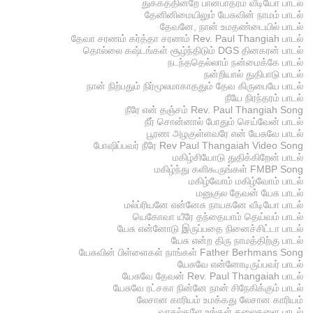
துக்கத்தின்றே பானபாத்ரம் வீடியோ பாடல்
தேனினிமையிலும் யேசுவின் நாமம் பாடல்
தேவனே, நான் உமதண்டையில் பாடல்
தேவா சரணம் கர்த்தா சரணம் Rev. Paul Thangiah பாடல்
தொல்லை கஷ்டங்கள் சூழ்ந்திடும் DGS தினகரன் பாடல்
நடந்ததெல்லாம் நன்மைக்கே பாடல்
நன்றியால் துதிபாடு பாடல்
நான் நிற்பதும் நிர்மூலமாகாததும் தேவ கிருபையே பாடல்
நீயே நிரந்தரம் பாடல்
நீரே என் தஞ்சம் Rev. Paul Thangiah Song
நீர் சொன்னால் போதும் செய்வேன் பாடல்
பூரண அழகுள்ளவரே என் யேசுவே பாடல்
போஷிப்பவர் நீரே Rev Paul Thangaiah Video Song
மகிழ்சியோடு துதிக்கிறேன் பாடல்
மகிழ்ந்து களிகூருங்கள் FMBP Song
மகிழ்வோம் மகிழ்வோம் பாடல்
மனுகுல தேவன் யேசு பாடல்
மல்ப்ரியனே என்னேசு நாயகனே வீடியோ பாடல்
யெகோவா யீரே தந்தையாம் தெய்வம் பாடல்
யேசு என்னோடு இருப்பதை நினைச்சிட்டா பாடல்
யேசு என்ற திரு நாமத்திற்கு பாடல்
யேசுவின் பிள்ளைகள் நாங்கள் Father Berhmans Song
யேசுவே என்னோடிருப்பவர் பாடல்
யேசுவே தேவன் Rev. Paul Thangaiah பாடல்
யேசுவே ரட்சகா நின்னே நான் சிநேகிக்கும் பாடல்
லேசான காரியம் உமக்கது லேசான காரியம்
வாசல்களே உங்கள் தலைகளை பாடல்