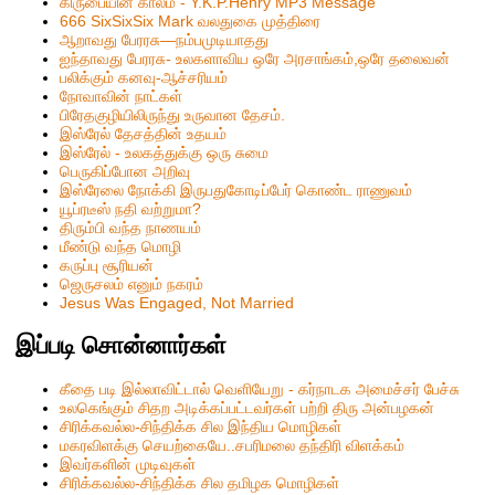
கிருபையின் காலம் - Y.K.P.Henry MP3 Message
666 SixSixSix Mark வலதுகை முத்திரை
ஆறாவது பேரரசு—நம்பமுடியாதது
ஐந்தாவது பேரரசு- உலகளாவிய ஒரே அரசாங்கம்,ஒரே தலைவன்
பலிக்கும் கனவு-ஆச்சரியம்
நோவாவின் நாட்கள்
பிரேதகுழியிலிருந்து உருவான தேசம்.
இஸ்ரேல் தேசத்தின் உதயம்
இஸ்ரேல் - உலகத்துக்கு ஒரு சுமை
பெருகிப்போன அறிவு
இஸ்ரேலை நோக்கி இருபதுகோடிப்பேர் கொண்ட ராணுவம்
யூப்ரடீஸ் நதி வற்றுமா?
திரும்பி வந்த நாணயம்
மீண்டு வந்த மொழி
கருப்பு சூரியன்
ஜெருசலம் எனும் நகரம்
Jesus Was Engaged, Not Married
இப்படி சொன்னார்கள்
கீதை படி இல்லாவிட்டால் வெளியேறு - கர்நாடக அமைச்சர் பேச்சு
உலகெங்கும் சிதற அடிக்கப்பட்டவர்கள் பற்றி திரு அன்பழகன்
சிரிக்கவல்ல-சிந்திக்க சில இந்திய மொழிகள்
மகரவிளக்கு செயற்கையே..சபரிமலை தந்திரி விளக்கம்
இவர்களின் முடிவுகள்
சிரிக்கவல்ல-சிந்திக்க சில தமிழக மொழிகள்