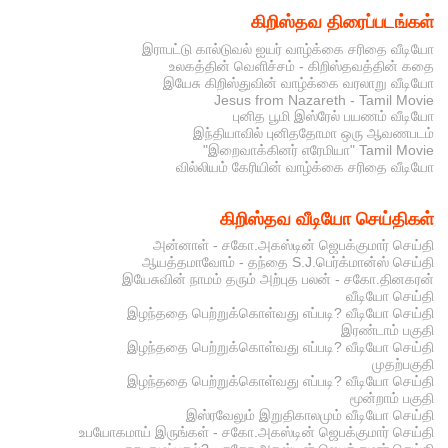
கிறிஸ்தவ திரைப்படங்கள்
இராபட்டு கால்டுவல் ஐயர் வாழ்க்கை சரிதை வீடியோ
உலகத்தின் வெளிச்சம் - கிறிஸ்தவத்தின் கதை
இயேசு கிறிஸ்துவின் வாழ்க்கை வரலாறு வீடியோ
Jesus from Nazareth - Tamil Movie
புனித பூமி இஸ்ரேல் பயணம் வீடியோ
இந்தியாவில் புனிததோமா ஒரு ஆவணபடம்
"இறைவாக்கினர் எரேமியா" Tamil Movie
வில்லியம் கேரியின் வாழ்க்கை சரிதை வீடியோ
கிறிஸ்தவ வீடியோ செய்திகள்
அன்னாள் - சகோ.அகஸ்டின் ஜெபக்குமார் செய்தி
ஆயத்தமாவோம் - தந்தை S.J.பெர்க்மான்ஸ் செய்தி
இயேசுவின் நாமம் தரும் அற்புத பலன் - சகோ.தினகரன்
வீடியோ செய்தி
இழந்ததை பெற்றுக்கொள்வது எப்படி? வீடியோ செய்தி
இரண்டாம் பகுதி
இழந்ததை பெற்றுக்கொள்வது எப்படி? வீடியோ செய்தி
முதற்பகுதி
இழந்ததை பெற்றுக்கொள்வது எப்படி? வீடியோ செய்தி
மூன்றாம் பகுதி
இஸ்ரவேலும் இறுதிகாலமும் வீடியோ செய்தி
உபயோகமாய் இருங்கள் - சகோ.அகஸ்டின் ஜெபக்குமார் செய்தி