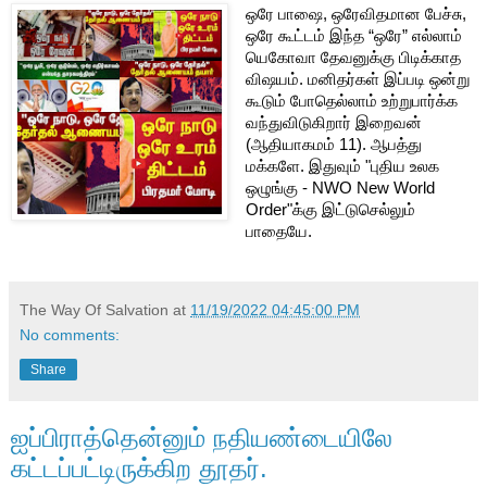
ஒரே பாஷை, ஒரேவிதமான பேச்சு, 
ஒரே கூட்டம் இந்த “ஒரே” எல்லாம் 
யெகோவா தேவனுக்கு பிடிக்காத 
விஷயம். மனிதர்கள் இப்படி ஒன்று 
கூடும் போதெல்லாம் உற்றுபார்க்க 
வந்துவிடுகிறார் இறைவன் 
(ஆதியாகமம் 11). ஆபத்து 
மக்களே. இதுவும் "புதிய உலக 
ஒழுங்கு - NWO New World 
Order"க்கு இட்டுசெல்லும் 
பாதையே.
The Way Of Salvation
at
11/19/2022 04:45:00 PM
No comments:
Share
ஐப்பிராத்தென்னும் நதியண்டையிலே
கட்டப்பட்டிருக்கிற தூதர்.