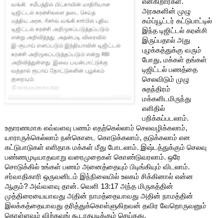
என்கிறார்கள். 
அரசுகளின் முழு 
கம்ப்யூட்டர் கட்டுபாட்டில் 
இந்த டிஜிட்டல் கரன்சி 
இருப்பதால் அது 
புழக்கத்துக்கு வரும் 
போது, மக்கள் தங்கள் 
டிஜிட்டல் பணத்தை 
செலவிடும் முழு 
சுதந்திரம் 
மக்களிடமிருந்து 
எளிதில் 
பறிக்கப்படலாம். 
உதாரணமாக எவ்வளவு பணம் எதற்கெல்லாம் செலவழிக்கலாம், 
யாராருக்கெல்லாம் நன்கொடை கொடுக்கலாம், தடுக்கலாம் என 
கட்டுபாடுகள் 
எளிதாக மக்கள் மீது போடலாம். இஷ்டத்துக்கும் செலவு 
பண்ணமுடியாதவாறு வரைமுறைகள் கொண்டுவரலாம். ஒரே 
சொடுக்கில் உங்கள் பணம் அனைத்தையும் பிடிங்கியும் விடலாம். 
சர்வாதிகாரி ஒருவனிடம் இந்நிலையில் உலகம் சிக்கினால் என்ன 
ஆகும்? அவ்வளவு தான். வெளி 13:17 அந்த மிருகத்தின் 
முத்திரையையாவது அதின் நாமத்தையாவது அதின் நாமத்தின் 
இலக்கத்தையாவது தரித்துக்கொள்ளுகிறவன் தவிர வேறொருவனும் 
கொள்ளவும் விற்கவுங் கூடாதபடிக்கும் செய்தது.