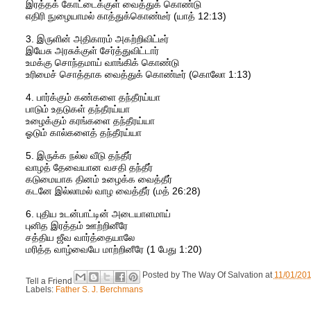
இர‌த்த‌க் கோட்டைக்குள் வைத்துக் கொண்டு
எதிரி நுழையாம‌ல் காத்துக்கொண்டீர் (யாத் 12:13)
3. இருளின் அதிகாரம் அகற்றிவிட்டீர்
இயேசு அரசுக்குள் சேர்த்துவிட்டார்
உமக்கு சொந்தமாய் வாங்கிக் கொண்டு
உரிமைச் சொத்தாக‌ வைத்துக் கொண்டீர் (கொலோ 1:13)
4. பார்க்கும் கண்களை தந்தீரய்யா
பாடும் உதடுகள் தந்தீரய்யா
உழைக்கும் கரங்களை தந்தீரய்யா
ஓடும் கால்களைத் தந்தீரய்யா
5. இருக்க நல்ல வீடு தந்தீர்
வாழத் தேவையான வசதி தந்தீர்
கடுமையாக தினம் உழைக்க வைத்தீர்
கடனே இல்லாமல் வாழ வைத்தீர் (மத் 26:28)
6. புதிய உடன்பாட்டின் அடையாளமாய்
புனித இரத்தம் ஊற்றினீரே
சத்திய ஜீவ வார்த்தையாலே
மரித்த வாழ்வையே மாற்றினீரே (1 பேது 1:20)
Posted by
The Way Of Salvation
at
11/01/20
Tell a Friend
Labels:
Father S. J. Berchmans