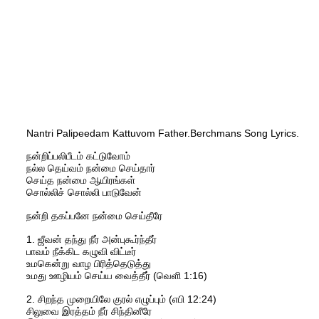
Nantri Palipeedam Kattuvom Father.Berchmans Song Lyrics.
நன்றிப்பலிபீடம் கட்டுவோம்
நல்ல தெய்வம் நன்மை செய்தார்
செய்த நன்மை ஆயிரங்கள்
சொல்லிச் சொல்லி பாடுவேன்
நன்றி தகப்பனே நன்மை செய்தீரே
1. ஜீவன் தந்து நீர் அன்புகூர்ந்தீர்
பாவம் நீக்கிட கழுவி விட்டீர்
உமகென்று வாழ பிரித்தெடுத்து
உமது ஊழியம் செய்ய வைத்தீர் (வெளி 1:16)
2. சிற‌ந்த‌ முறையிலே குர‌ல் எழுப்பும் (எபி 12:24)
சிலுவை இர‌த்த‌ம் நீர் சிந்தினீரே