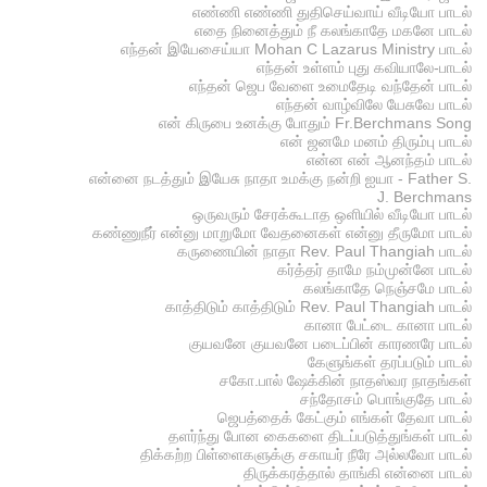
எண்ணி எண்ணி துதிசெய்வாய் வீடியோ பாடல்
எதை நினைத்தும் நீ கலங்காதே மகனே பாடல்
எந்தன் இயேசைய்யா Mohan C Lazarus Ministry பாடல்
எந்தன் உள்ளம் புது கவியாலே-பாடல்
எந்தன் ஜெப வேளை உமைதேடி வந்தேன் பாடல்
எந்தன் வாழ்விலே யேசுவே பாடல்
என் கிருபை உனக்கு போதும் Fr.Berchmans Song
என் ஜனமே மனம் திரும்பு பாடல்
என்ன என் ஆனந்தம் பாடல்
என்னை நடத்தும் இயேசு நாதா உமக்கு நன்றி ஐயா - Father S.
J. Berchmans
ஒருவரும் சேரக்கூடாத ஒளியில் வீடியோ பாடல்
கண்ணுநீர் என்னு மாறுமோ வேதனைகள் என்னு தீருமோ பாடல்
கருணையின் நாதா Rev. Paul Thangiah பாடல்
கர்த்தர் தாமே நம்முன்னே பாடல்
கலங்காதே நெஞ்சமே பாடல்
காத்திடும் காத்திடும் Rev. Paul Thangiah பாடல்
கானா பேட்டை கானா பாடல்
குயவனே குயவனே படைப்பின் காரணரே பாடல்
கேளுங்கள் தரப்படும் பாடல்
சகோ.பால் ஷேக்கின் நாதஸ்வர நாதங்கள்
சந்தோசம் பொங்குதே பாடல்
ஜெபத்தைக் கேட்கும் எங்கள் தேவா பாடல்
தளர்ந்து போன கைகளை திடப்படுத்துங்கள் பாடல்
திக்கற்ற பிள்ளைகளுக்கு சகாயர் நீரே அல்லவோ பாடல்
திருக்கரத்தால் தாங்கி என்னை பாடல்