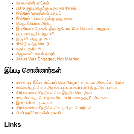
நோவாவின் நாட்கள்
பிரேதகுழியிலிருந்து உருவான தேசம்.
இஸ்ரேல் தேசத்தின் உதயம்
இஸ்ரேல் - உலகத்துக்கு ஒரு சுமை
பெருகிப்போன அறிவு
இஸ்ரேலை நோக்கி இருபதுகோடிப்பேர் கொண்ட ராணுவம்
யூப்ரடீஸ் நதி வற்றுமா?
திரும்பி வந்த நாணயம்
மீண்டு வந்த மொழி
கருப்பு சூரியன்
ஜெருசலம் எனும் நகரம்
Jesus Was Engaged, Not Married
இப்படி சொன்னார்கள்
கீதை படி இல்லாவிட்டால் வெளியேறு - கர்நாடக அமைச்சர் பேச்சு
உலகெங்கும் சிதற அடிக்கப்பட்டவர்கள் பற்றி திரு அன்பழகன்
சிரிக்கவல்ல-சிந்திக்க சில இந்திய மொழிகள்
மகரவிளக்கு செயற்கையே..சபரிமலை தந்திரி விளக்கம்
இவர்களின் முடிவுகள்
சிரிக்கவல்ல-சிந்திக்க சில தமிழக மொழிகள்
பி.வி.நரசிம்மராவின் தாகம்
Links