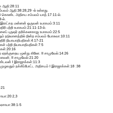
ே ஆதி:28:11
ம்பவம் ஆதி:38:28,29 -ல் உள்ளது.
றி கொண்ட அதிசய சம்பவம் யாத்:17:11-ல்.
-ல்.
ட இராட்சத மன்னன் ஒருவன் உபாகமம்:3:11
ரி பற்றி உபாகமம்:21:11-13-ல்.
ளைப் புருஷர் தரிக்கலாகாது உபாகமம்:22:5
தும் நடுவானத்தில் நின்ற சம்பவம் யோசுவா:10:11
ரி நியாயாதிபதிகள்:4:17-21
ள் பற்றி நியாயாதிபதிகள்:7:5
கள்:20:16
 ஏறக்குறைய மூன்று கிலோ. II சாமுவேல்:14:26
ளவன்; II சாமுவேல்:21:20
ண்டவன் I இராஜாக்கள்:11:3
முழுவதும் நக்கிப்போட்ட அதிசயம் I இராஜாக்கள்:18 :38
:21
சாயா:20:2,3
 ஏசாயா:38:1-5