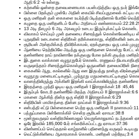
ஆதி:6:2 -ல் உள்ளது.
கற்களில் ஒன்றை தலையணையாக பயன்படுத்திய ஒரு நபர் இங்க
பிள்ளை பிறக்கும் முன்பே அதின் கையில் சிவப்புநூலைக் கட்டிய ச
ஒரு மனிதன் தன் கைகளை உயர்த்தி பிடித்ததினால் போரில் வெற்
கழுதை ஒரு மனிதனிடம் பேசிய அதிசயம் எண்ணாகமம்:22:28.29
13 அடி நீளமும் 6 அடி அகலமும் உடைய இரும்புக்கட்டில் கொண்
விவாகம் செய்யும் முன் தலையை சிரைத்துக் கொள்ளவேண்டிய ஸ்தி
புருஷரின் உடைகளை ஸ்திரீகள் தரிக்கலாகாது, ஸ்திரீகளின் உடைக
சூரியன் அஸ்தமிக்கத் தீவிரிக்காமல், ஏறக்குறைய ஒரு பகல் முழு
ஆணியை நெற்றியிலே அடித்து ஒரு மனிதனை கொன்று போட்ட ஸ்தி
தண்ணிரை நாய் நாவினாலே நக்குவது போல நக்கி குடித்த மனிதர்க
இடதுகை வாக்கான எழுநூறுபேர் கொண்ட ராணுவம் நியாயாதிபதி
வருஷாந்தரம் சிரைத்துக்கொள்ளும் ஒருவனின் தலைமயிரின் நிறை
கைகளில் ஆறு, கால்களில் ஆறு என இருபத்து நான்கு விரல்களுள்
எழுநூறு மனையாட்டிகளும், முந்நூறு மறுமனையாட்டிகளும் கொ
வானத்திலிருந்து அக்கினி இறங்கி வாய்க்காலிலிருந்த தண்ணீரை 
இரதத்தை முந்தி ஓடிய ஒரு மனிதன் I இராஜாக்கள்:18 :45,46
இரும்புக் கோடரி தண்ணீரில் மிதந்த அதிசயம் II இராஜாக்கள்:6:6
மகனை ஆக்கித் தின்ற ஒரு ஸ்திரி II இராஜாக்கள்:6:29
ஸ்திரியின் மாமிசத்தை தின்ன நாய்கள் II இராஜாக்கள்:9:36
என்பத்தி எட்டு பிள்ளைகளை பெற்ற ஒரு மனிதன் II நாளாகமம்:11
பத்துப்பாகை பின்னோக்கிச் சென்ற சூரியன் ஏசாயா:38:8
மூன்றுவருஷம் வஸ்திரமில்லாமலும் வெறுங்காலுமாய் நடந்தவன் ஏ
ஒரே இரவில் 185,000 பேர் சங்கரிக்கப்பட்டது ஏசாயா:37:36
விண்ணப்பம் செய்ததால் வாழ்நாளில் பதினைந்து வருஷம் கூடியது
வெட்டுக்கிளியை ஆகாரமாகக் கொண்ட மனிதன் மத்தேயு:3:4