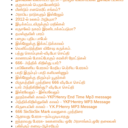
குறுகாமல் பெருகவேண்டும்
மீண்டும் சனகெரிப் சங்கம்?
அராபிய நாடுகளும் இஸ்ரேலும்
2012-ல் உலகம் அழியுமா?
இடிக்கப்படவிருக்கும் மதில்கள்
எருசலேம் நகரம் இரண்டாக்கப்படுமா?
தமஸ்குவின் பாரம்
பழைய புதிய பாபேல்
இஸ்ரேலுக்கு இக்கட்டுக்காலம்
வெளிப்படுத்தின விசேஷ சுருக்கம்.
பத்து கொம்புகள்-வீடியோ செய்தி
காணாமல் போகப்போகும் கரன்சி நோட்டுகள்
666- அந்திக் கிறிஸ்து யார்?
பாபிலோனிய பேரரசும் மேதிய பெர்சிய பேரரசும்
பாதி இரும்பும் பாதி களிமண்ணும்
இஸ்ரேலுக்கு திரும்பும் யூதர்கள்
மிருகத்தின் முத்திரை 666 வீடியோ செய்தி
யார் அந்திகிறிஸ்து? வீடியோ செய்தி
இஸ்ரவேலும் - இஸ்மவேலும்
தூதர்களின் காலம்-YKP.Henry End Time Mp3 message
அந்திக்கிறிஸ்துவின் காலம் - YKP.Hentry MP3 Message
கிருபையின் காலம் - Y.K.P.Henry MP3 Message
666 SixSixSix Mark வலதுகை முத்திரை
ஆறாவது பேரரசு—நம்பமுடியாதது
ஐந்தாவது பேரரசு- உலகளாவிய ஒரே அரசாங்கம்,ஒரே தலைவன்
பலிக்கும் கனவு-ஆச்சரியம்