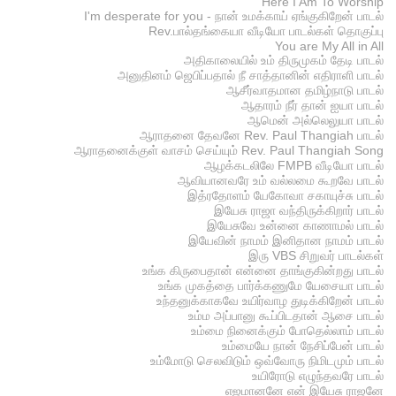
Here I Am To Worship
I'm desperate for you - நான் உமக்காய் ஏங்குகிறேன் பாடல்
Rev.பால்தங்கையா வீடியோ பாடல்கள் தொகுப்பு
You are My All in All
அதிகாலையில் உம் திருமுகம் தேடி பாடல்
அனுதினம் ஜெபிப்பதால் நீ சாத்தானின் எதிராளி பாடல்
ஆசீர்வாதமான தமிழ்நாடு பாடல்
ஆதாரம் நீர் தான் ஐயா பாடல்
ஆமென் அல்லெலுயா பாடல்
ஆராதனை தேவனே Rev. Paul Thangiah பாடல்
ஆராதனைக்குள் வாசம் செய்யும் Rev. Paul Thangiah Song
ஆழக்கடலிலே FMPB வீடியோ பாடல்
ஆவியானவரே உம் வல்லமை கூறவே பாடல்
இத்ரதோளம் யேகோவா சகாயுச்சு பாடல்
இயேசு ராஜா வந்திருக்கிறார் பாடல்
இயேசுவே உன்னை காணாமல் பாடல்
இயேவின் நாமம் இனிதான நாமம் பாடல்
இரு VBS சிறுவர் பாடல்கள்
உங்க கிருபைதான் என்னை தாங்குகின்றது பாடல்
உங்க முகத்தை பார்க்கணுமே யேசையா பாடல்
உந்தனுக்காகவே உயிர்வாழ துடிக்கிறேன் பாடல்
உம்ம அப்பானு கூப்பிடதான் ஆசை பாடல்
உம்மை நினைக்கும் போதெல்லாம் பாடல்
உம்மையே நான் நேசிப்பேன் பாடல்
உம்மோடு செலவிடும் ஒவ்வோரு நிமிடமும் பாடல்
உயிரோடு எழுந்தவரே பாடல்
எஜமானனே என் இயேசு ராஜனே