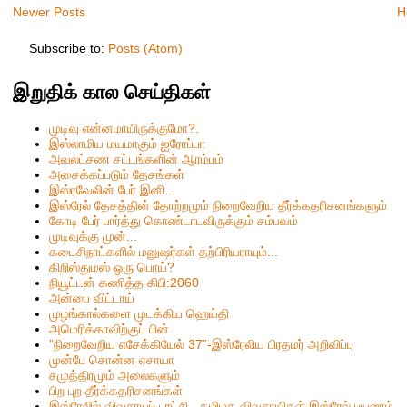
Newer Posts
H
Subscribe to:
Posts (Atom)
இறுதிக் கால செய்திகள்
முடிவு என்னமாயிருக்குமோ?.
இஸ்லாமிய மயமாகும் ஐரோப்பா
அவலட்சண சட்டங்களின் ஆரம்பம்
அசைக்கப்படும் தேசங்கள்
இஸ்ரவேலின் பேர் இனி...
இஸ்ரேல் தேசத்தின் தோற்றமும் நிறைவேறிய தீர்க்கதரிசனங்களும்
கோடி பேர் பார்த்து கொண்டாடவிருக்கும் சம்பவம்
முடிவுக்கு முன்...
கடைசிநாட்களில் மனுஷர்கள் தற்பிரியராயும்...
கிறிஸ்தும‌ஸ் ஒரு பொய்?
நியூட்டன் கணித்த கிபி:2060
அன்பை விட்டாய்
முழங்கால்களை முடக்கிய ஹெய்தி
அமெரிக்காவிற்குப் பின்
”நிறைவேறிய எசேக்கியேல் 37”-இஸ்ரேலிய பிரதமர் அறிவிப்பு
முன்பே சொன்ன ஏசாயா
சமுத்திரமும் அலைகளும்
பிற புற தீர்க்கதரிசனங்கள்
இஸ்ரேலில் விவசாயப் புரட்சி - தமிழக விவசாயிகள் இஸ்ரேல் பயணம்