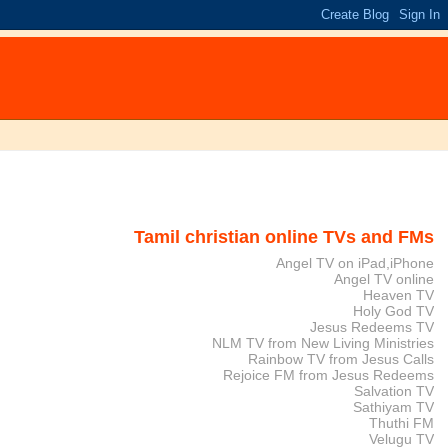
Tamil christian online TVs and FMs
Angel TV on iPad,iPhone
Angel TV online
Heaven TV
Holy God TV
Jesus Redeems TV
NLM TV from New Living Ministries
Rainbow TV from Jesus Calls
Rejoice FM from Jesus Redeems
Salvation TV
Sathiyam TV
Thuthi FM
Velugu TV