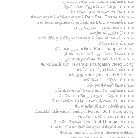
துக்கத்தின்றே பானபாத்ரம் வீடியோ பாடல்
தேனினிமையிலும் யேசுவின் நாமம் பாடல்
தேவனே, நான் உமதண்டையில் பாடல்
தேவா சரணம் கர்த்தா சரணம் Rev. Paul Thangiah பாடல்
தொல்லை கஷ்டங்கள் சூழ்ந்திடும் DGS தினகரன் பாடல்
நடந்ததெல்லாம் நன்மைக்கே பாடல்
நன்றியால் துதிபாடு பாடல்
நான் நிற்பதும் நிர்மூலமாகாததும் தேவ கிருபையே பாடல்
நீயே நிரந்தரம் பாடல்
நீரே என் தஞ்சம் Rev. Paul Thangiah Song
நீர் சொன்னால் போதும் செய்வேன் பாடல்
பூரண அழகுள்ளவரே என் யேசுவே பாடல்
போஷிப்பவர் நீரே Rev Paul Thangaiah Video Song
மகிழ்சியோடு துதிக்கிறேன் பாடல்
மகிழ்ந்து களிகூருங்கள் FMBP Song
மகிழ்வோம் மகிழ்வோம் பாடல்
மனுகுல தேவன் யேசு பாடல்
மல்ப்ரியனே என்னேசு நாயகனே வீடியோ பாடல்
யெகோவா யீரே தந்தையாம் தெய்வம் பாடல்
யேசு என்னோடு இருப்பதை நினைச்சிட்டா பாடல்
யேசு என்ற திரு நாமத்திற்கு பாடல்
யேசுவின் பிள்ளைகள் நாங்கள் Father Berhmans Song
யேசுவே என்னோடிருப்பவர் பாடல்
யேசுவே தேவன் Rev. Paul Thangaiah பாடல்
யேசுவே ரட்சகா நின்னே நான் சிநேகிக்கும் பாடல்
லேசான காரியம் உமக்கது லேசான காரியம்
வாசல்களே உங்கள் தலைகளை பாடல்