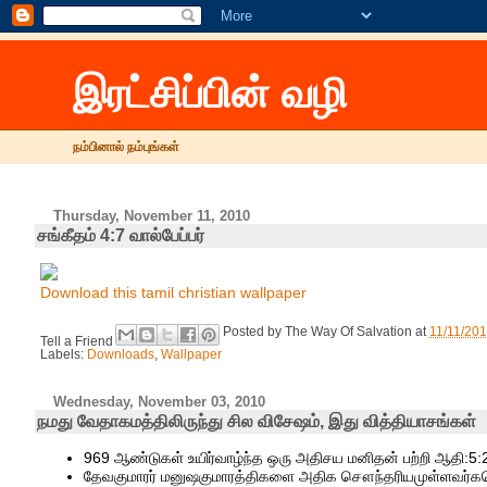
இரட்சிப்பின் வழி
நம்பினால் நம்புங்கள்
Thursday, November 11, 2010
சங்கீதம் 4:7 வால்பேப்பர்
Download this tamil christian wallpaper
Posted by
The Way Of Salvation
at
11/11/20
Tell a Friend
Labels:
Downloads
,
Wallpaper
Wednesday, November 03, 2010
நமது வேதாகமத்திலிருந்து சில விசேஷம், இது வித்தியாசங்கள்
969 ஆண்டுகள் உயிர்வாழ்ந்த ஒரு அதிசய மனிதன் பற்றி ஆதி:5:
தேவகுமாரர் மனுஷகுமாரத்திகளை அதிக சௌந்தரியமுள்ளவர்கள