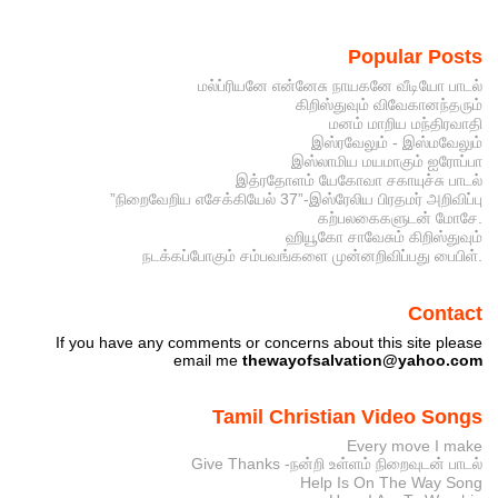
Popular Posts
மல்ப்ரியனே என்னேசு நாயகனே வீடியோ பாடல்
கிறிஸ்துவும் விவேகானந்தரும்
மனம் மாறிய மந்திரவாதி
இஸ்ரவேலும் - இஸ்மவேலும்
இஸ்லாமிய மயமாகும் ஐரோப்பா
இத்ரதோளம் யேகோவா சகாயுச்சு பாடல்
”நிறைவேறிய எசேக்கியேல் 37”-இஸ்ரேலிய பிரதமர் அறிவிப்பு
கற்பலகைகளுடன் மோசே.
ஹியூகோ சாவேசும் கிறிஸ்துவும்
நடக்கப்போகும் சம்பவங்களை முன்னறிவிப்பது பைபிள்.
Contact
If you have any comments or concerns about this site please
email me
thewayofsalvation@yahoo.com
Tamil Christian Video Songs
Every move I make
Give Thanks -நன்றி உள்ளம் நிறைவுடன் பாடல்
Help Is On The Way Song