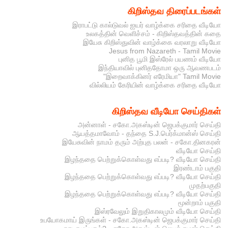
கிறிஸ்தவ திரைப்படங்கள்
இராபட்டு கால்டுவல் ஐயர் வாழ்க்கை சரிதை வீடியோ
உலகத்தின் வெளிச்சம் - கிறிஸ்தவத்தின் கதை
இயேசு கிறிஸ்துவின் வாழ்க்கை வரலாறு வீடியோ
Jesus from Nazareth - Tamil Movie
புனித பூமி இஸ்ரேல் பயணம் வீடியோ
இந்தியாவில் புனிததோமா ஒரு ஆவணபடம்
"இறைவாக்கினர் எரேமியா" Tamil Movie
வில்லியம் கேரியின் வாழ்க்கை சரிதை வீடியோ
கிறிஸ்தவ வீடியோ செய்திகள்
அன்னாள் - சகோ.அகஸ்டின் ஜெபக்குமார் செய்தி
ஆயத்தமாவோம் - தந்தை S.J.பெர்க்மான்ஸ் செய்தி
இயேசுவின் நாமம் தரும் அற்புத பலன் - சகோ.தினகரன்
வீடியோ செய்தி
இழந்ததை பெற்றுக்கொள்வது எப்படி? வீடியோ செய்தி
இரண்டாம் பகுதி
இழந்ததை பெற்றுக்கொள்வது எப்படி? வீடியோ செய்தி
முதற்பகுதி
இழந்ததை பெற்றுக்கொள்வது எப்படி? வீடியோ செய்தி
மூன்றாம் பகுதி
இஸ்ரவேலும் இறுதிகாலமும் வீடியோ செய்தி
உபயோகமாய் இருங்கள் - சகோ.அகஸ்டின் ஜெபக்குமார் செய்தி