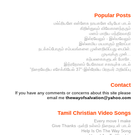
Popular Posts
மல்ப்ரியனே என்னேசு நாயகனே வீடியோ பாடல்
கிறிஸ்துவும் விவேகானந்தரும்
மனம் மாறிய மந்திரவாதி
இஸ்ரவேலும் - இஸ்மவேலும்
இஸ்லாமிய மயமாகும் ஐரோப்பா
நடக்கப்போகும் சம்பவங்களை முன்னறிவிப்பது பைபிள்.
முடிவுக்கு முன்...
கற்பலகைகளுடன் மோசே.
இத்ரதோளம் யேகோவா சகாயுச்சு பாடல்
”நிறைவேறிய எசேக்கியேல் 37”-இஸ்ரேலிய பிரதமர் அறிவிப்பு
Contact
If you have any comments or concerns about this site please
email me
thewayofsalvation@yahoo.com
Tamil Christian Video Songs
Every move I make
Give Thanks -நன்றி உள்ளம் நிறைவுடன் பாடல்
Help Is On The Way Song