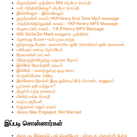
மிருகத்தின் முத்திரை 666 வீடியோ செய்தி
யார் அந்திகிறிஸ்து? வீடியோ செய்தி
இஸ்ரவேலும் - இஸ்மவேலும்
தூதர்களின் காலம்-YKP.Henry End Time Mp3 message
அந்திக்கிறிஸ்துவின் காலம் - YKP.Hentry MP3 Message
கிருபையின் காலம் - Y.K.P.Henry MP3 Message
666 SixSixSix Mark வலதுகை முத்திரை
ஆறாவது பேரரசு—நம்பமுடியாதது
ஐந்தாவது பேரரசு- உலகளாவிய ஒரே அரசாங்கம்,ஒரே தலைவன்
பலிக்கும் கனவு-ஆச்சரியம்
நோவாவின் நாட்கள்
பிரேதகுழியிலிருந்து உருவான தேசம்.
இஸ்ரேல் தேசத்தின் உதயம்
இஸ்ரேல் - உலகத்துக்கு ஒரு சுமை
பெருகிப்போன அறிவு
இஸ்ரேலை நோக்கி இருபதுகோடிப்பேர் கொண்ட ராணுவம்
யூப்ரடீஸ் நதி வற்றுமா?
திரும்பி வந்த நாணயம்
மீண்டு வந்த மொழி
கருப்பு சூரியன்
ஜெருசலம் எனும் நகரம்
Jesus Was Engaged, Not Married
இப்படி சொன்னார்கள்
கீதை படி இல்லாவிட்டால் வெளியேறு - கர்நாடக அமைச்சர் பேச்சு