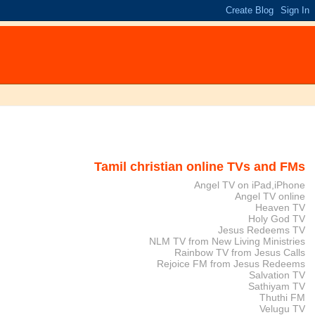
Tamil christian online TVs and FMs
Angel TV on iPad,iPhone
Angel TV online
Heaven TV
Holy God TV
Jesus Redeems TV
NLM TV from New Living Ministries
Rainbow TV from Jesus Calls
Rejoice FM from Jesus Redeems
Salvation TV
Sathiyam TV
Thuthi FM
Velugu TV