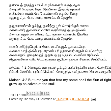
தனியிடத் திருந்து பாவச் சழக்கினைக் கருதி,ஆவி
அனுமதி பெற்றுத் தேவ அன்பினை இதயத் துன்னி
கனியும்உள் ளன்பி நோடு கண்கணீர் ததும்ப நின்று
மனுஉரு ஆய யேசு மலரடி வணங்காய் நெஞ்சே.
தனுகரணங்கள் ஓய்ந்து தளர்ந்து மூச் சொடுங்குங் காலை
மனைமகார் துணையா வாரோ மருங்கிருந் தழுவதல்லால்
அனவர தமும் உனக்கோர் ஆம் துணை விரும்பில் இன்னே
மனுஉரு ஆய யேசு மலரடி வணங்காய் நெஞ்சே.
உலகம் மகிழ்ந்தீடேறப் பரலோக வாசிகளுக் குவகையேற,
அலகை உளந் திகில் ஏற, அகண்டபரி பூரணனார் அருள் மெய்வாக்கு
விலகிலதாய் நிறைவேறத் துதியேற நர உருவாய் விளங்கி அன்பால்
சிலுவைமிசை ஏறிய மெய்ஞ் ஞான சூரியனடியைச் சிந்தை செய்வோம்.
மல்கியா 4:2 ஆனாலும் என் நாமத்துக்குப் பயந்திருக்கிற உங்கள்மேல் நீத
நீங்கள் வெளியே புறப்பட்டுப்போய், கொழுத்த கன்றுகளைப்போல வளருவீர்
Malachi 4:2 But unto you that fear my name shall the Sun of right
grow up as calves of the stall.
Tell a Friend
Posted by
The Way Of Salvation
at
11/23/2007 08:16:00 AM