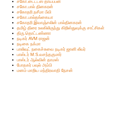
சகோ.டைட்டஸ் தாயப்பன்
சகோ.பால் தினகரன்
சகோதரி.நசீமா பீவி
ச‌கோ.பால்த‌ங்கையா
ச‌கோதரி.இவாஞ்சலின் பால்தின‌க‌ர‌ன்
தமிழ் திரை உலகிலிருந்து கிறிஸ்துவுக்கு சாட்சிகள்
திரு.தொட்டண்ணா
நடிகர் AVM ராஜன்
நடிகை நக்மா
பாலிவுட் நகைச்சுவை நடிகர் ஜானி லீவர்
பாஸ்டர் M.S.வசந்தகுமார்
பாஸ்டர் ஆல்வின் தாமஸ்
போதகர் பவுல் அம்பி
மனம் மாறிய மந்திரவாதி நேசன்