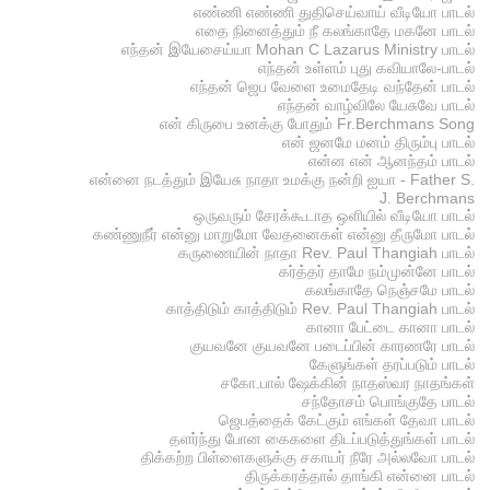
எண்ணி எண்ணி துதிசெய்வாய் வீடியோ பாடல்
எதை நினைத்தும் நீ கலங்காதே மகனே பாடல்
எந்தன் இயேசைய்யா Mohan C Lazarus Ministry பாடல்
எந்தன் உள்ளம் புது கவியாலே-பாடல்
எந்தன் ஜெப வேளை உமைதேடி வந்தேன் பாடல்
எந்தன் வாழ்விலே யேசுவே பாடல்
என் கிருபை உனக்கு போதும் Fr.Berchmans Song
என் ஜனமே மனம் திரும்பு பாடல்
என்ன என் ஆனந்தம் பாடல்
என்னை நடத்தும் இயேசு நாதா உமக்கு நன்றி ஐயா - Father S.
J. Berchmans
ஒருவரும் சேரக்கூடாத ஒளியில் வீடியோ பாடல்
கண்ணுநீர் என்னு மாறுமோ வேதனைகள் என்னு தீருமோ பாடல்
கருணையின் நாதா Rev. Paul Thangiah பாடல்
கர்த்தர் தாமே நம்முன்னே பாடல்
கலங்காதே நெஞ்சமே பாடல்
காத்திடும் காத்திடும் Rev. Paul Thangiah பாடல்
கானா பேட்டை கானா பாடல்
குயவனே குயவனே படைப்பின் காரணரே பாடல்
கேளுங்கள் தரப்படும் பாடல்
சகோ.பால் ஷேக்கின் நாதஸ்வர நாதங்கள்
சந்தோசம் பொங்குதே பாடல்
ஜெபத்தைக் கேட்கும் எங்கள் தேவா பாடல்
தளர்ந்து போன கைகளை திடப்படுத்துங்கள் பாடல்
திக்கற்ற பிள்ளைகளுக்கு சகாயர் நீரே அல்லவோ பாடல்
திருக்கரத்தால் தாங்கி என்னை பாடல்