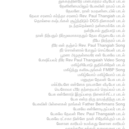
துக்கத்தின்றே பானபாத்ரம் வீடியோ பாடல்
தேனினிமையிலும் யேசுவின் நாமம் பாடல்
தேவனே, நான் உமதண்டையில் பாடல்
தேவா சரணம் கர்த்தா சரணம் Rev. Paul Thangiah பாடல்
தொல்லை கஷ்டங்கள் சூழ்ந்திடும் DGS தினகரன் பாடல்
நடந்ததெல்லாம் நன்மைக்கே பாடல்
நன்றியால் துதிபாடு பாடல்
நான் நிற்பதும் நிர்மூலமாகாததும் தேவ கிருபையே பாடல்
நீயே நிரந்தரம் பாடல்
நீரே என் தஞ்சம் Rev. Paul Thangiah Song
நீர் சொன்னால் போதும் செய்வேன் பாடல்
பூரண அழகுள்ளவரே என் யேசுவே பாடல்
போஷிப்பவர் நீரே Rev Paul Thangaiah Video Song
மகிழ்சியோடு துதிக்கிறேன் பாடல்
மகிழ்ந்து களிகூருங்கள் FMBP Song
மகிழ்வோம் மகிழ்வோம் பாடல்
மனுகுல தேவன் யேசு பாடல்
மல்ப்ரியனே என்னேசு நாயகனே வீடியோ பாடல்
யெகோவா யீரே தந்தையாம் தெய்வம் பாடல்
யேசு என்னோடு இருப்பதை நினைச்சிட்டா பாடல்
யேசு என்ற திரு நாமத்திற்கு பாடல்
யேசுவின் பிள்ளைகள் நாங்கள் Father Berhmans Song
யேசுவே என்னோடிருப்பவர் பாடல்
யேசுவே தேவன் Rev. Paul Thangaiah பாடல்
யேசுவே ரட்சகா நின்னே நான் சிநேகிக்கும் பாடல்
லேசான காரியம் உமக்கது லேசான காரியம்
வாசல்களே உங்கள் தலைகளை பாடல்