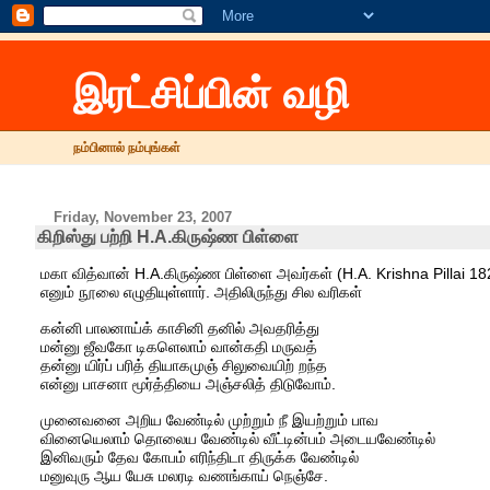
இரட்சிப்பின் வழி
நம்பினால் நம்புங்கள்
Friday, November 23, 2007
கிறிஸ்து பற்றி H.A.கிருஷ்ண பிள்ளை
மகா வித்வான் H.A.கிருஷ்ண பிள்ளை அவர்கள் (H.A. Krishna Pillai 1827
எனும் நூலை எழுதியுள்ளார். அதிலிருந்து சில வரிகள்
கன்னி பாலனாய்க் காசினி தனில் அவதரித்து
மன்னு ஜீவகோ டிகளெலாம் வான்கதி மருவத்
தன்னு யிர்ப் பரித் தியாகமுஞ் சிலுவையிற் றந்த
என்னு பாசனா மூர்த்தியை அஞ்சலித் திடுவோம்.
முனைவனை அறிய வேண்டில் முற்றும் நீ இயற்றும் பாவ
வினையெலாம் தொலைய வேண்டில் வீட்டின்பம் அடையவேண்டில்
இனிவரும் தேவ கோபம் எரிந்திடா திருக்க வேண்டில்
மனுவுரு ஆய யேசு மலரடி வணங்காய் நெஞ்சே.