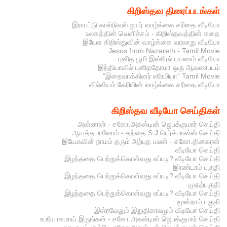
கிறிஸ்தவ திரைப்படங்கள்
இராபட்டு கால்டுவல் ஐயர் வாழ்க்கை சரிதை வீடியோ
உலகத்தின் வெளிச்சம் - கிறிஸ்தவத்தின் கதை
இயேசு கிறிஸ்துவின் வாழ்க்கை வரலாறு வீடியோ
Jesus from Nazareth - Tamil Movie
புனித பூமி இஸ்ரேல் பயணம் வீடியோ
இந்தியாவில் புனிததோமா ஒரு ஆவணபடம்
"இறைவாக்கினர் எரேமியா" Tamil Movie
வில்லியம் கேரியின் வாழ்க்கை சரிதை வீடியோ
கிறிஸ்தவ வீடியோ செய்திகள்
அன்னாள் - சகோ.அகஸ்டின் ஜெபக்குமார் செய்தி
ஆயத்தமாவோம் - தந்தை S.J.பெர்க்மான்ஸ் செய்தி
இயேசுவின் நாமம் தரும் அற்புத பலன் - சகோ.தினகரன்
வீடியோ செய்தி
இழந்ததை பெற்றுக்கொள்வது எப்படி? வீடியோ செய்தி
இரண்டாம் பகுதி
இழந்ததை பெற்றுக்கொள்வது எப்படி? வீடியோ செய்தி
முதற்பகுதி
இழந்ததை பெற்றுக்கொள்வது எப்படி? வீடியோ செய்தி
மூன்றாம் பகுதி
இஸ்ரவேலும் இறுதிகாலமும் வீடியோ செய்தி
உபயோகமாய் இருங்கள் - சகோ.அகஸ்டின் ஜெபக்குமார் செய்தி