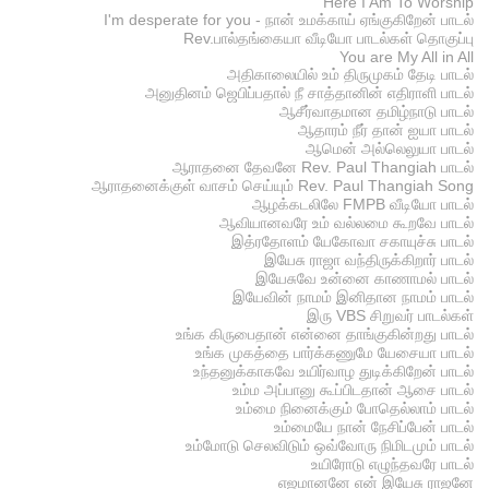
Here I Am To Worship
I'm desperate for you - நான் உமக்காய் ஏங்குகிறேன் பாடல்
Rev.பால்தங்கையா வீடியோ பாடல்கள் தொகுப்பு
You are My All in All
அதிகாலையில் உம் திருமுகம் தேடி பாடல்
அனுதினம் ஜெபிப்பதால் நீ சாத்தானின் எதிராளி பாடல்
ஆசீர்வாதமான தமிழ்நாடு பாடல்
ஆதாரம் நீர் தான் ஐயா பாடல்
ஆமென் அல்லெலுயா பாடல்
ஆராதனை தேவனே Rev. Paul Thangiah பாடல்
ஆராதனைக்குள் வாசம் செய்யும் Rev. Paul Thangiah Song
ஆழக்கடலிலே FMPB வீடியோ பாடல்
ஆவியானவரே உம் வல்லமை கூறவே பாடல்
இத்ரதோளம் யேகோவா சகாயுச்சு பாடல்
இயேசு ராஜா வந்திருக்கிறார் பாடல்
இயேசுவே உன்னை காணாமல் பாடல்
இயேவின் நாமம் இனிதான நாமம் பாடல்
இரு VBS சிறுவர் பாடல்கள்
உங்க கிருபைதான் என்னை தாங்குகின்றது பாடல்
உங்க முகத்தை பார்க்கணுமே யேசையா பாடல்
உந்தனுக்காகவே உயிர்வாழ துடிக்கிறேன் பாடல்
உம்ம அப்பானு கூப்பிடதான் ஆசை பாடல்
உம்மை நினைக்கும் போதெல்லாம் பாடல்
உம்மையே நான் நேசிப்பேன் பாடல்
உம்மோடு செலவிடும் ஒவ்வோரு நிமிடமும் பாடல்
உயிரோடு எழுந்தவரே பாடல்
எஜமானனே என் இயேசு ராஜனே