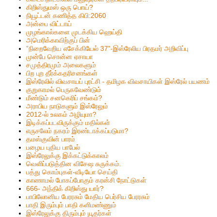
கிறிஸ்தும‌ஸ் ஒரு பொய்?
நியூட்டன் கணித்த கிபி:2060
அன்பை விட்டாய்
முழங்கால்களை முடக்கிய ஹெய்தி
அமெரிக்காவிற்குப் பின்
”நிறைவேறிய எசேக்கியேல் 37”-இஸ்ரேலிய பிரதமர் அறிவிப்பு
முன்பே சொன்ன ஏசாயா
சமுத்திரமும் அலைகளும்
பிற புற தீர்க்கதரிசனங்கள்
இஸ்ரேலில் விவசாயப் புரட்சி - தமிழக விவசாயிகள் இஸ்ரேல் பயணம்
குறுகாமல் பெருகவேண்டும்
மீண்டும் சனகெரிப் சங்கம்?
அராபிய நாடுகளும் இஸ்ரேலும்
2012-ல் உலகம் அழியுமா?
இடிக்கப்படவிருக்கும் மதில்கள்
எருசலேம் நகரம் இரண்டாக்கப்படுமா?
தமஸ்குவின் பாரம்
பழைய புதிய பாபேல்
இஸ்ரேலுக்கு இக்கட்டுக்காலம்
வெளிப்படுத்தின விசேஷ சுருக்கம்.
பத்து கொம்புகள்-வீடியோ செய்தி
காணாமல் போகப்போகும் கரன்சி நோட்டுகள்
666- அந்திக் கிறிஸ்து யார்?
பாபிலோனிய பேரரசும் மேதிய பெர்சிய பேரரசும்
பாதி இரும்பும் பாதி களிமண்ணும்
இஸ்ரேலுக்கு திரும்பும் யூதர்கள்