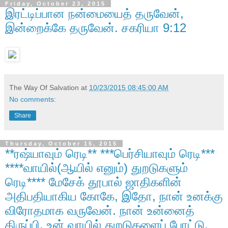
Friday, October 23, 2015
இரட்டிப்பான நன்மையைத் தருவேன்,
இன்றைக்கே தருவேன். சகரியா 9:12
The Way Of Salvation
at
10/23/2015 08:45:00 AM
No comments:
Share
Thursday, October 15, 2015
**ரஷ்யாவும் ரெடி** ***பெர்சியாவும் ரெடி***
****வாயில்(ஆயில் எனும்) துறடுகளும்
ரெடி**** மேசேக் தூபால் ஜாதிகளின்
அதிபதியாகிய கோகே, இதோ, நான் உனக்கு
விரோதமாக வருவேன். நான் உன்னைத்
திருப்பி, உன் வாயில் துறடுகளைப் போட்டு,