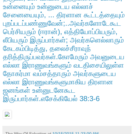
உன்னையும் உன்னுடைய எல்லாச்
சேனையையும், ... திரளான கூட்டத்தையும்
புறப்படப்பண்ணுவேன்;..அவர்களோடேகூட
பெர்சியரும் (ஈரான்), எத்தியோப்பியரும்,
லீபியரும் இருப்பார்கள்; அவர்களெல்லாரும்
கேடகம்பிடித்து, தலைச்சீராவுந்
தரித்திருப்பவர்கள்.கோமேரும் அவனுடைய
எல்லா இராணுவங்களும் வடதிசையிலுள்ள
தோகர்மா வம்சத்தாரும் அவர்களுடைய
எல்லா இராணுவங்களுமாகிய திரளான
ஜனங்கள் உன்னுடனேகூட
இருப்பார்கள்.எசேக்கியேல் 38:3-6
The Way Of Salvation
at
10/15/2015 11:23:00 AM