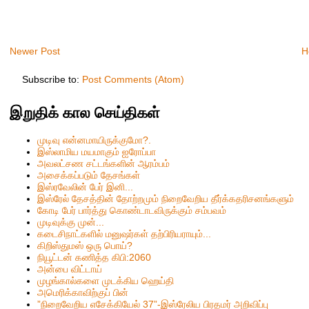
Newer Post
H
Subscribe to:
Post Comments (Atom)
இறுதிக் கால செய்திகள்
முடிவு என்னமாயிருக்குமோ?.
இஸ்லாமிய மயமாகும் ஐரோப்பா
அவலட்சண சட்டங்களின் ஆரம்பம்
அசைக்கப்படும் தேசங்கள்
இஸ்ரவேலின் பேர் இனி...
இஸ்ரேல் தேசத்தின் தோற்றமும் நிறைவேறிய தீர்க்கதரிசனங்களும்
கோடி பேர் பார்த்து கொண்டாடவிருக்கும் சம்பவம்
முடிவுக்கு முன்...
கடைசிநாட்களில் மனுஷர்கள் தற்பிரியராயும்...
கிறிஸ்தும‌ஸ் ஒரு பொய்?
நியூட்டன் கணித்த கிபி:2060
அன்பை விட்டாய்
முழங்கால்களை முடக்கிய ஹெய்தி
அமெரிக்காவிற்குப் பின்
”நிறைவேறிய எசேக்கியேல் 37”-இஸ்ரேலிய பிரதமர் அறிவிப்பு