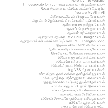
Here I Am To Worship
I'm desperate for you - நான் உமக்காய் ஏங்குகிறேன் பாடல்
Rev.பால்தங்கையா வீடியோ பாடல்கள் தொகுப்பு
You are My All in All
அதிகாலையில் உம் திருமுகம் தேடி பாடல்
அனுதினம் ஜெபிப்பதால் நீ சாத்தானின் எதிராளி பாடல்
ஆசீர்வாதமான தமிழ்நாடு பாடல்
ஆதாரம் நீர் தான் ஐயா பாடல்
ஆமென் அல்லெலுயா பாடல்
ஆராதனை தேவனே Rev. Paul Thangiah பாடல்
ஆராதனைக்குள் வாசம் செய்யும் Rev. Paul Thangiah Song
ஆழக்கடலிலே FMPB வீடியோ பாடல்
ஆவியானவரே உம் வல்லமை கூறவே பாடல்
இத்ரதோளம் யேகோவா சகாயுச்சு பாடல்
இயேசு ராஜா வந்திருக்கிறார் பாடல்
இயேசுவே உன்னை காணாமல் பாடல்
இயேவின் நாமம் இனிதான நாமம் பாடல்
இரு VBS சிறுவர் பாடல்கள்
உங்க கிருபைதான் என்னை தாங்குகின்றது பாடல்
உங்க முகத்தை பார்க்கணுமே யேசையா பாடல்
உந்தனுக்காகவே உயிர்வாழ துடிக்கிறேன் பாடல்
உம்ம அப்பானு கூப்பிடதான் ஆசை பாடல்
உம்மை நினைக்கும் போதெல்லாம் பாடல்
உம்மையே நான் நேசிப்பேன் பாடல்
உம்மோடு செலவிடும் ஒவ்வோரு நிமிடமும் பாடல்
உயிரோடு எழுந்தவரே பாடல்
எஜமானனே என் இயேசு ராஜனே