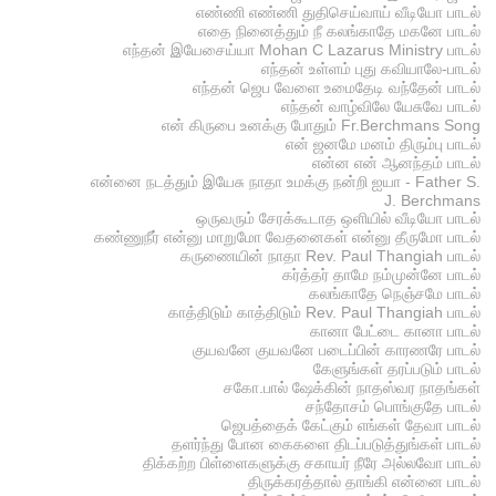
எண்ணி எண்ணி துதிசெய்வாய் வீடியோ பாடல்
எதை நினைத்தும் நீ கலங்காதே மகனே பாடல்
எந்தன் இயேசைய்யா Mohan C Lazarus Ministry பாடல்
எந்தன் உள்ளம் புது கவியாலே-பாடல்
எந்தன் ஜெப வேளை உமைதேடி வந்தேன் பாடல்
எந்தன் வாழ்விலே யேசுவே பாடல்
என் கிருபை உனக்கு போதும் Fr.Berchmans Song
என் ஜனமே மனம் திரும்பு பாடல்
என்ன என் ஆனந்தம் பாடல்
என்னை நடத்தும் இயேசு நாதா உமக்கு நன்றி ஐயா - Father S.
J. Berchmans
ஒருவரும் சேரக்கூடாத ஒளியில் வீடியோ பாடல்
கண்ணுநீர் என்னு மாறுமோ வேதனைகள் என்னு தீருமோ பாடல்
கருணையின் நாதா Rev. Paul Thangiah பாடல்
கர்த்தர் தாமே நம்முன்னே பாடல்
கலங்காதே நெஞ்சமே பாடல்
காத்திடும் காத்திடும் Rev. Paul Thangiah பாடல்
கானா பேட்டை கானா பாடல்
குயவனே குயவனே படைப்பின் காரணரே பாடல்
கேளுங்கள் தரப்படும் பாடல்
சகோ.பால் ஷேக்கின் நாதஸ்வர நாதங்கள்
சந்தோசம் பொங்குதே பாடல்
ஜெபத்தைக் கேட்கும் எங்கள் தேவா பாடல்
தளர்ந்து போன கைகளை திடப்படுத்துங்கள் பாடல்
திக்கற்ற பிள்ளைகளுக்கு சகாயர் நீரே அல்லவோ பாடல்
திருக்கரத்தால் தாங்கி என்னை பாடல்