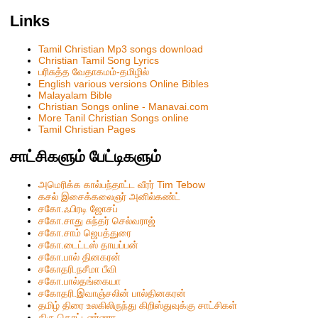
Links
Tamil Christian Mp3 songs download
Christian Tamil Song Lyrics
பரிசுத்த வேதாகமம்-தமிழில்
English various versions Online Bibles
Malayalam Bible
Christian Songs online - Manavai.com
More Tanil Christian Songs online
Tamil Christian Pages
சாட்சிகளும் பேட்டிகளும்
அமெரிக்க கால்பந்தாட்ட வீரர் Tim Tebow
கசல் இசைக்கலைஞர் அனில்கண்ட்
சகோ.ஃபிரடி ஜோசப்
சகோ.சாது சுந்தர் செல்வராஜ்
சகோ.சாம் ஜெபத்துரை
சகோ.டைட்டஸ் தாயப்பன்
சகோ.பால் தினகரன்
சகோதரி.நசீமா பீவி
ச‌கோ.பால்த‌ங்கையா
ச‌கோதரி.இவாஞ்சலின் பால்தின‌க‌ர‌ன்
தமிழ் திரை உலகிலிருந்து கிறிஸ்துவுக்கு சாட்சிகள்
திரு.தொட்டண்ணா