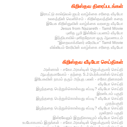
கிறிஸ்தவ திரைப்படங்கள்
இராபட்டு கால்டுவல் ஐயர் வாழ்க்கை சரிதை வீடியோ
உலகத்தின் வெளிச்சம் - கிறிஸ்தவத்தின் கதை
இயேசு கிறிஸ்துவின் வாழ்க்கை வரலாறு வீடியோ
Jesus from Nazareth - Tamil Movie
புனித பூமி இஸ்ரேல் பயணம் வீடியோ
இந்தியாவில் புனிததோமா ஒரு ஆவணபடம்
"இறைவாக்கினர் எரேமியா" Tamil Movie
வில்லியம் கேரியின் வாழ்க்கை சரிதை வீடியோ
கிறிஸ்தவ வீடியோ செய்திகள்
அன்னாள் - சகோ.அகஸ்டின் ஜெபக்குமார் செய்தி
ஆயத்தமாவோம் - தந்தை S.J.பெர்க்மான்ஸ் செய்தி
இயேசுவின் நாமம் தரும் அற்புத பலன் - சகோ.தினகரன்
வீடியோ செய்தி
இழந்ததை பெற்றுக்கொள்வது எப்படி? வீடியோ செய்தி
இரண்டாம் பகுதி
இழந்ததை பெற்றுக்கொள்வது எப்படி? வீடியோ செய்தி
முதற்பகுதி
இழந்ததை பெற்றுக்கொள்வது எப்படி? வீடியோ செய்தி
மூன்றாம் பகுதி
இஸ்ரவேலும் இறுதிகாலமும் வீடியோ செய்தி
உபயோகமாய் இருங்கள் - சகோ.அகஸ்டின் ஜெபக்குமார் செய்தி