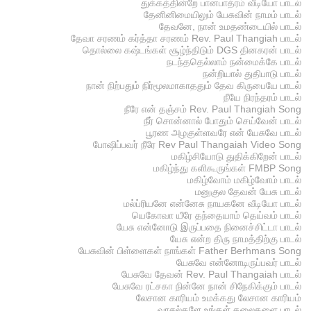
துக்கத்தின்றே பானபாத்ரம் வீடியோ பாடல்
தேனினிமையிலும் யேசுவின் நாமம் பாடல்
தேவனே, நான் உமதண்டையில் பாடல்
தேவா சரணம் கர்த்தா சரணம் Rev. Paul Thangiah பாடல்
தொல்லை கஷ்டங்கள் சூழ்ந்திடும் DGS தினகரன் பாடல்
நடந்ததெல்லாம் நன்மைக்கே பாடல்
நன்றியால் துதிபாடு பாடல்
நான் நிற்பதும் நிர்மூலமாகாததும் தேவ கிருபையே பாடல்
நீயே நிரந்தரம் பாடல்
நீரே என் தஞ்சம் Rev. Paul Thangiah Song
நீர் சொன்னால் போதும் செய்வேன் பாடல்
பூரண அழகுள்ளவரே என் யேசுவே பாடல்
போஷிப்பவர் நீரே Rev Paul Thangaiah Video Song
மகிழ்சியோடு துதிக்கிறேன் பாடல்
மகிழ்ந்து களிகூருங்கள் FMBP Song
மகிழ்வோம் மகிழ்வோம் பாடல்
மனுகுல தேவன் யேசு பாடல்
மல்ப்ரியனே என்னேசு நாயகனே வீடியோ பாடல்
யெகோவா யீரே தந்தையாம் தெய்வம் பாடல்
யேசு என்னோடு இருப்பதை நினைச்சிட்டா பாடல்
யேசு என்ற திரு நாமத்திற்கு பாடல்
யேசுவின் பிள்ளைகள் நாங்கள் Father Berhmans Song
யேசுவே என்னோடிருப்பவர் பாடல்
யேசுவே தேவன் Rev. Paul Thangaiah பாடல்
யேசுவே ரட்சகா நின்னே நான் சிநேகிக்கும் பாடல்
லேசான காரியம் உமக்கது லேசான காரியம்
வாசல்களே உங்கள் தலைகளை பாடல்