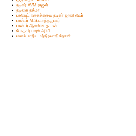
நடிகர் AVM ராஜன்
நடிகை நக்மா
பாலிவுட் நகைச்சுவை நடிகர் ஜானி லீவர்
பாஸ்டர் M.S.வசந்தகுமார்
பாஸ்டர் ஆல்வின் தாமஸ்
போதகர் பவுல் அம்பி
மனம் மாறிய மந்திரவாதி நேசன்