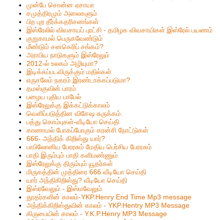
முன்பே சொன்ன ஏசாயா
சமுத்திரமும் அலைகளும்
பிற புற தீர்க்கதரிசனங்கள்
இஸ்ரேலில் விவசாயப் புரட்சி - தமிழக விவசாயிகள் இஸ்ரேல் பயணம்
குறுகாமல் பெருகவேண்டும்
மீண்டும் சனகெரிப் சங்கம்?
அராபிய நாடுகளும் இஸ்ரேலும்
2012-ல் உலகம் அழியுமா?
இடிக்கப்படவிருக்கும் மதில்கள்
எருசலேம் நகரம் இரண்டாக்கப்படுமா?
தமஸ்குவின் பாரம்
பழைய புதிய பாபேல்
இஸ்ரேலுக்கு இக்கட்டுக்காலம்
வெளிப்படுத்தின விசேஷ சுருக்கம்.
பத்து கொம்புகள்-வீடியோ செய்தி
காணாமல் போகப்போகும் கரன்சி நோட்டுகள்
666- அந்திக் கிறிஸ்து யார்?
பாபிலோனிய பேரரசும் மேதிய பெர்சிய பேரரசும்
பாதி இரும்பும் பாதி களிமண்ணும்
இஸ்ரேலுக்கு திரும்பும் யூதர்கள்
மிருகத்தின் முத்திரை 666 வீடியோ செய்தி
யார் அந்திகிறிஸ்து? வீடியோ செய்தி
இஸ்ரவேலும் - இஸ்மவேலும்
தூதர்களின் காலம்-YKP.Henry End Time Mp3 message
அந்திக்கிறிஸ்துவின் காலம் - YKP.Hentry MP3 Message
கிருபையின் காலம் - Y.K.P.Henry MP3 Message