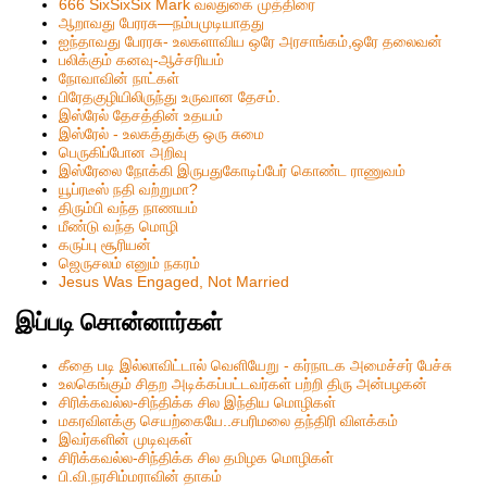
666 SixSixSix Mark வலதுகை முத்திரை
ஆறாவது பேரரசு—நம்பமுடியாதது
ஐந்தாவது பேரரசு- உலகளாவிய ஒரே அரசாங்கம்,ஒரே தலைவன்
பலிக்கும் கனவு-ஆச்சரியம்
நோவாவின் நாட்கள்
பிரேதகுழியிலிருந்து உருவான தேசம்.
இஸ்ரேல் தேசத்தின் உதயம்
இஸ்ரேல் - உலகத்துக்கு ஒரு சுமை
பெருகிப்போன அறிவு
இஸ்ரேலை நோக்கி இருபதுகோடிப்பேர் கொண்ட ராணுவம்
யூப்ரடீஸ் நதி வற்றுமா?
திரும்பி வந்த நாணயம்
மீண்டு வந்த மொழி
கருப்பு சூரியன்
ஜெருசலம் எனும் நகரம்
Jesus Was Engaged, Not Married
இப்படி சொன்னார்கள்
கீதை படி இல்லாவிட்டால் வெளியேறு - கர்நாடக அமைச்சர் பேச்சு
உலகெங்கும் சிதற அடிக்கப்பட்டவர்கள் பற்றி திரு அன்பழகன்
சிரிக்கவல்ல-சிந்திக்க சில இந்திய மொழிகள்
மகரவிளக்கு செயற்கையே..சபரிமலை தந்திரி விளக்கம்
இவர்களின் முடிவுகள்
சிரிக்கவல்ல-சிந்திக்க சில தமிழக மொழிகள்
பி.வி.நரசிம்மராவின் தாகம்