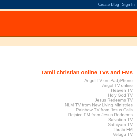
Tamil christian online TVs and FMs
Angel TV on iPad,iPhone
Angel TV online
Heaven TV
Holy God TV
Jesus Redeems TV
NLM TV from New Living Ministries
Rainbow TV from Jesus Calls
Rejoice FM from Jesus Redeems
Salvation TV
Sathiyam TV
Thuthi FM
Velugu TV