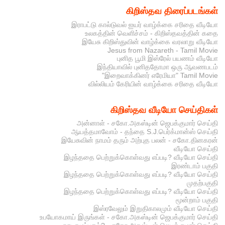
கிறிஸ்தவ திரைப்படங்கள்
இராபட்டு கால்டுவல் ஐயர் வாழ்க்கை சரிதை வீடியோ
உலகத்தின் வெளிச்சம் - கிறிஸ்தவத்தின் கதை
இயேசு கிறிஸ்துவின் வாழ்க்கை வரலாறு வீடியோ
Jesus from Nazareth - Tamil Movie
புனித பூமி இஸ்ரேல் பயணம் வீடியோ
இந்தியாவில் புனிததோமா ஒரு ஆவணபடம்
"இறைவாக்கினர் எரேமியா" Tamil Movie
வில்லியம் கேரியின் வாழ்க்கை சரிதை வீடியோ
கிறிஸ்தவ வீடியோ செய்திகள்
அன்னாள் - சகோ.அகஸ்டின் ஜெபக்குமார் செய்தி
ஆயத்தமாவோம் - தந்தை S.J.பெர்க்மான்ஸ் செய்தி
இயேசுவின் நாமம் தரும் அற்புத பலன் - சகோ.தினகரன்
வீடியோ செய்தி
இழந்ததை பெற்றுக்கொள்வது எப்படி? வீடியோ செய்தி
இரண்டாம் பகுதி
இழந்ததை பெற்றுக்கொள்வது எப்படி? வீடியோ செய்தி
முதற்பகுதி
இழந்ததை பெற்றுக்கொள்வது எப்படி? வீடியோ செய்தி
மூன்றாம் பகுதி
இஸ்ரவேலும் இறுதிகாலமும் வீடியோ செய்தி
உபயோகமாய் இருங்கள் - சகோ.அகஸ்டின் ஜெபக்குமார் செய்தி