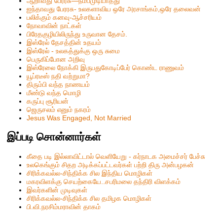
ஆறாவது பேரரசு—நம்பமுடியாதது
ஐந்தாவது பேரரசு- உலகளாவிய ஒரே அரசாங்கம்,ஒரே தலைவன்
பலிக்கும் கனவு-ஆச்சரியம்
நோவாவின் நாட்கள்
பிரேதகுழியிலிருந்து உருவான தேசம்.
இஸ்ரேல் தேசத்தின் உதயம்
இஸ்ரேல் - உலகத்துக்கு ஒரு சுமை
பெருகிப்போன அறிவு
இஸ்ரேலை நோக்கி இருபதுகோடிப்பேர் கொண்ட ராணுவம்
யூப்ரடீஸ் நதி வற்றுமா?
திரும்பி வந்த நாணயம்
மீண்டு வந்த மொழி
கருப்பு சூரியன்
ஜெருசலம் எனும் நகரம்
Jesus Was Engaged, Not Married
இப்படி சொன்னார்கள்
கீதை படி இல்லாவிட்டால் வெளியேறு - கர்நாடக அமைச்சர் பேச்சு
உலகெங்கும் சிதற அடிக்கப்பட்டவர்கள் பற்றி திரு அன்பழகன்
சிரிக்கவல்ல-சிந்திக்க சில இந்திய மொழிகள்
மகரவிளக்கு செயற்கையே..சபரிமலை தந்திரி விளக்கம்
இவர்களின் முடிவுகள்
சிரிக்கவல்ல-சிந்திக்க சில தமிழக மொழிகள்
பி.வி.நரசிம்மராவின் தாகம்