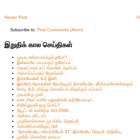
Newer Post
H
Subscribe to:
Post Comments (Atom)
இறுதிக் கால செய்திகள்
முடிவு என்னமாயிருக்குமோ?.
இஸ்லாமிய மயமாகும் ஐரோப்பா
அவலட்சண சட்டங்களின் ஆரம்பம்
அசைக்கப்படும் தேசங்கள்
இஸ்ரவேலின் பேர் இனி...
இஸ்ரேல் தேசத்தின் தோற்றமும் நிறைவேறிய தீர்க்கதரிசனங்களும்
கோடி பேர் பார்த்து கொண்டாடவிருக்கும் சம்பவம்
முடிவுக்கு முன்...
கடைசிநாட்களில் மனுஷர்கள் தற்பிரியராயும்...
கிறிஸ்தும‌ஸ் ஒரு பொய்?
நியூட்டன் கணித்த கிபி:2060
அன்பை விட்டாய்
முழங்கால்களை முடக்கிய ஹெய்தி
அமெரிக்காவிற்குப் பின்
”நிறைவேறிய எசேக்கியேல் 37”-இஸ்ரேலிய பிரதமர் அறிவிப்பு
முன்பே சொன்ன ஏசாயா