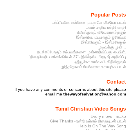
Popular Posts
மல்ப்ரியனே என்னேசு நாயகனே வீடியோ பாடல்
மனம் மாறிய மந்திரவாதி
கிறிஸ்துவும் விவேகானந்தரும்
இஸ்லாமிய மயமாகும் ஐரோப்பா
இஸ்ரவேலும் - இஸ்மவேலும்
முடிவுக்கு முன்...
நடக்கப்போகும் சம்பவங்களை முன்னறிவிப்பது பைபிள்.
”நிறைவேறிய எசேக்கியேல் 37”-இஸ்ரேலிய பிரதமர் அறிவிப்பு
ஹியூகோ சாவேசும் கிறிஸ்துவும்
இத்ரதோளம் யேகோவா சகாயுச்சு பாடல்
Contact
If you have any comments or concerns about this site please
email me
thewayofsalvation@yahoo.com
Tamil Christian Video Songs
Every move I make
Give Thanks -நன்றி உள்ளம் நிறைவுடன் பாடல்
Help Is On The Way Song