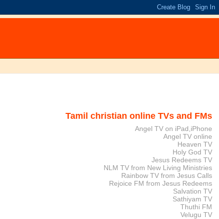
Tamil christian online TVs and FMs
Angel TV on iPad,iPhone
Angel TV online
Heaven TV
Holy God TV
Jesus Redeems TV
NLM TV from New Living Ministries
Rainbow TV from Jesus Calls
Rejoice FM from Jesus Redeems
Salvation TV
Sathiyam TV
Thuthi FM
Velugu TV