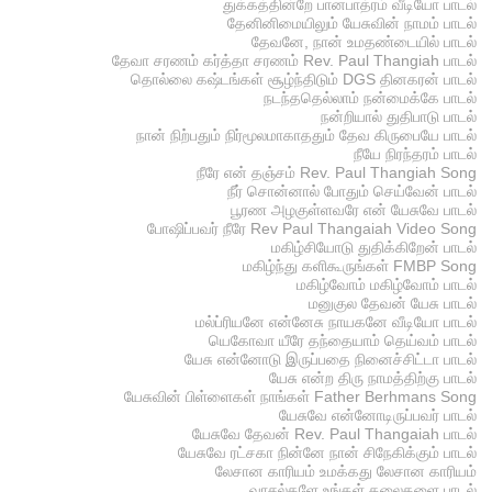
துக்கத்தின்றே பானபாத்ரம் வீடியோ பாடல்
தேனினிமையிலும் யேசுவின் நாமம் பாடல்
தேவனே, நான் உமதண்டையில் பாடல்
தேவா சரணம் கர்த்தா சரணம் Rev. Paul Thangiah பாடல்
தொல்லை கஷ்டங்கள் சூழ்ந்திடும் DGS தினகரன் பாடல்
நடந்ததெல்லாம் நன்மைக்கே பாடல்
நன்றியால் துதிபாடு பாடல்
நான் நிற்பதும் நிர்மூலமாகாததும் தேவ கிருபையே பாடல்
நீயே நிரந்தரம் பாடல்
நீரே என் தஞ்சம் Rev. Paul Thangiah Song
நீர் சொன்னால் போதும் செய்வேன் பாடல்
பூரண அழகுள்ளவரே என் யேசுவே பாடல்
போஷிப்பவர் நீரே Rev Paul Thangaiah Video Song
மகிழ்சியோடு துதிக்கிறேன் பாடல்
மகிழ்ந்து களிகூருங்கள் FMBP Song
மகிழ்வோம் மகிழ்வோம் பாடல்
மனுகுல தேவன் யேசு பாடல்
மல்ப்ரியனே என்னேசு நாயகனே வீடியோ பாடல்
யெகோவா யீரே தந்தையாம் தெய்வம் பாடல்
யேசு என்னோடு இருப்பதை நினைச்சிட்டா பாடல்
யேசு என்ற திரு நாமத்திற்கு பாடல்
யேசுவின் பிள்ளைகள் நாங்கள் Father Berhmans Song
யேசுவே என்னோடிருப்பவர் பாடல்
யேசுவே தேவன் Rev. Paul Thangaiah பாடல்
யேசுவே ரட்சகா நின்னே நான் சிநேகிக்கும் பாடல்
லேசான காரியம் உமக்கது லேசான காரியம்
வாசல்களே உங்கள் தலைகளை பாடல்