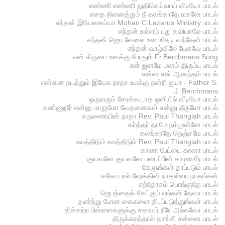
எண்ணி எண்ணி துதிசெய்வாய் வீடியோ பாடல்
எதை நினைத்தும் நீ கலங்காதே மகனே பாடல்
எந்தன் இயேசைய்யா Mohan C Lazarus Ministry பாடல்
எந்தன் உள்ளம் புது கவியாலே-பாடல்
எந்தன் ஜெப வேளை உமைதேடி வந்தேன் பாடல்
எந்தன் வாழ்விலே யேசுவே பாடல்
என் கிருபை உனக்கு போதும் Fr.Berchmans Song
என் ஜனமே மனம் திரும்பு பாடல்
என்ன என் ஆனந்தம் பாடல்
என்னை நடத்தும் இயேசு நாதா உமக்கு நன்றி ஐயா - Father S.
J. Berchmans
ஒருவரும் சேரக்கூடாத ஒளியில் வீடியோ பாடல்
கண்ணுநீர் என்னு மாறுமோ வேதனைகள் என்னு தீருமோ பாடல்
கருணையின் நாதா Rev. Paul Thangiah பாடல்
கர்த்தர் தாமே நம்முன்னே பாடல்
கலங்காதே நெஞ்சமே பாடல்
காத்திடும் காத்திடும் Rev. Paul Thangiah பாடல்
கானா பேட்டை கானா பாடல்
குயவனே குயவனே படைப்பின் காரணரே பாடல்
கேளுங்கள் தரப்படும் பாடல்
சகோ.பால் ஷேக்கின் நாதஸ்வர நாதங்கள்
சந்தோசம் பொங்குதே பாடல்
ஜெபத்தைக் கேட்கும் எங்கள் தேவா பாடல்
தளர்ந்து போன கைகளை திடப்படுத்துங்கள் பாடல்
திக்கற்ற பிள்ளைகளுக்கு சகாயர் நீரே அல்லவோ பாடல்
திருக்கரத்தால் தாங்கி என்னை பாடல்