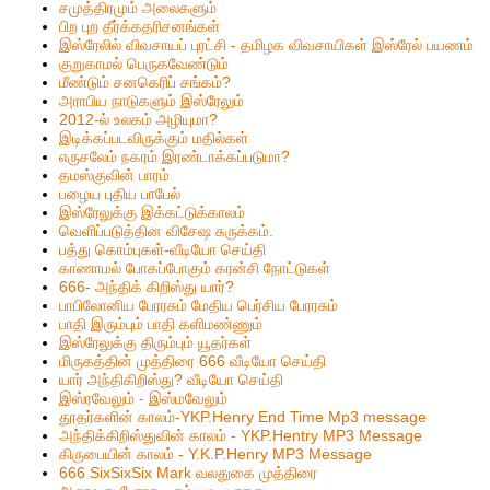
சமுத்திரமும் அலைகளும்
பிற புற தீர்க்கதரிசனங்கள்
இஸ்ரேலில் விவசாயப் புரட்சி - தமிழக விவசாயிகள் இஸ்ரேல் பயணம்
குறுகாமல் பெருகவேண்டும்
மீண்டும் சனகெரிப் சங்கம்?
அராபிய நாடுகளும் இஸ்ரேலும்
2012-ல் உலகம் அழியுமா?
இடிக்கப்படவிருக்கும் மதில்கள்
எருசலேம் நகரம் இரண்டாக்கப்படுமா?
தமஸ்குவின் பாரம்
பழைய புதிய பாபேல்
இஸ்ரேலுக்கு இக்கட்டுக்காலம்
வெளிப்படுத்தின விசேஷ சுருக்கம்.
பத்து கொம்புகள்-வீடியோ செய்தி
காணாமல் போகப்போகும் கரன்சி நோட்டுகள்
666- அந்திக் கிறிஸ்து யார்?
பாபிலோனிய பேரரசும் மேதிய பெர்சிய பேரரசும்
பாதி இரும்பும் பாதி களிமண்ணும்
இஸ்ரேலுக்கு திரும்பும் யூதர்கள்
மிருகத்தின் முத்திரை 666 வீடியோ செய்தி
யார் அந்திகிறிஸ்து? வீடியோ செய்தி
இஸ்ரவேலும் - இஸ்மவேலும்
தூதர்களின் காலம்-YKP.Henry End Time Mp3 message
அந்திக்கிறிஸ்துவின் காலம் - YKP.Hentry MP3 Message
கிருபையின் காலம் - Y.K.P.Henry MP3 Message
666 SixSixSix Mark வலதுகை முத்திரை