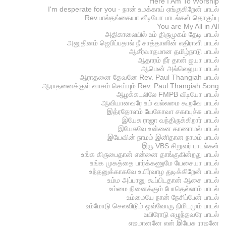
Here I Am To Worship
I'm desperate for you - நான் உமக்காய் ஏங்குகிறேன் பாடல்
Rev.பால்தங்கையா வீடியோ பாடல்கள் தொகுப்பு
You are My All in All
அதிகாலையில் உம் திருமுகம் தேடி பாடல்
அனுதினம் ஜெபிப்பதால் நீ சாத்தானின் எதிராளி பாடல்
ஆசீர்வாதமான தமிழ்நாடு பாடல்
ஆதாரம் நீர் தான் ஐயா பாடல்
ஆமென் அல்லெலுயா பாடல்
ஆராதனை தேவனே Rev. Paul Thangiah பாடல்
ஆராதனைக்குள் வாசம் செய்யும் Rev. Paul Thangiah Song
ஆழக்கடலிலே FMPB வீடியோ பாடல்
ஆவியானவரே உம் வல்லமை கூறவே பாடல்
இத்ரதோளம் யேகோவா சகாயுச்சு பாடல்
இயேசு ராஜா வந்திருக்கிறார் பாடல்
இயேசுவே உன்னை காணாமல் பாடல்
இயேவின் நாமம் இனிதான நாமம் பாடல்
இரு VBS சிறுவர் பாடல்கள்
உங்க கிருபைதான் என்னை தாங்குகின்றது பாடல்
உங்க முகத்தை பார்க்கணுமே யேசையா பாடல்
உந்தனுக்காகவே உயிர்வாழ துடிக்கிறேன் பாடல்
உம்ம அப்பானு கூப்பிடதான் ஆசை பாடல்
உம்மை நினைக்கும் போதெல்லாம் பாடல்
உம்மையே நான் நேசிப்பேன் பாடல்
உம்மோடு செலவிடும் ஒவ்வோரு நிமிடமும் பாடல்
உயிரோடு எழுந்தவரே பாடல்
எஜமானனே என் இயேசு ராஜனே