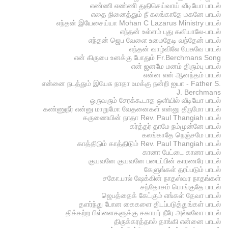
எண்ணி எண்ணி துதிசெய்வாய் வீடியோ பாடல்
எதை நினைத்தும் நீ கலங்காதே மகனே பாடல்
எந்தன் இயேசைய்யா Mohan C Lazarus Ministry பாடல்
எந்தன் உள்ளம் புது கவியாலே-பாடல்
எந்தன் ஜெப வேளை உமைதேடி வந்தேன் பாடல்
எந்தன் வாழ்விலே யேசுவே பாடல்
என் கிருபை உனக்கு போதும் Fr.Berchmans Song
என் ஜனமே மனம் திரும்பு பாடல்
என்ன என் ஆனந்தம் பாடல்
என்னை நடத்தும் இயேசு நாதா உமக்கு நன்றி ஐயா - Father S.
J. Berchmans
ஒருவரும் சேரக்கூடாத ஒளியில் வீடியோ பாடல்
கண்ணுநீர் என்னு மாறுமோ வேதனைகள் என்னு தீருமோ பாடல்
கருணையின் நாதா Rev. Paul Thangiah பாடல்
கர்த்தர் தாமே நம்முன்னே பாடல்
கலங்காதே நெஞ்சமே பாடல்
காத்திடும் காத்திடும் Rev. Paul Thangiah பாடல்
கானா பேட்டை கானா பாடல்
குயவனே குயவனே படைப்பின் காரணரே பாடல்
கேளுங்கள் தரப்படும் பாடல்
சகோ.பால் ஷேக்கின் நாதஸ்வர நாதங்கள்
சந்தோசம் பொங்குதே பாடல்
ஜெபத்தைக் கேட்கும் எங்கள் தேவா பாடல்
தளர்ந்து போன கைகளை திடப்படுத்துங்கள் பாடல்
திக்கற்ற பிள்ளைகளுக்கு சகாயர் நீரே அல்லவோ பாடல்
திருக்கரத்தால் தாங்கி என்னை பாடல்