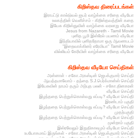
கிறிஸ்தவ திரைப்படங்கள்
இராபட்டு கால்டுவல் ஐயர் வாழ்க்கை சரிதை வீடியோ
உலகத்தின் வெளிச்சம் - கிறிஸ்தவத்தின் கதை
இயேசு கிறிஸ்துவின் வாழ்க்கை வரலாறு வீடியோ
Jesus from Nazareth - Tamil Movie
புனித பூமி இஸ்ரேல் பயணம் வீடியோ
இந்தியாவில் புனிததோமா ஒரு ஆவணபடம்
"இறைவாக்கினர் எரேமியா" Tamil Movie
வில்லியம் கேரியின் வாழ்க்கை சரிதை வீடியோ
கிறிஸ்தவ வீடியோ செய்திகள்
அன்னாள் - சகோ.அகஸ்டின் ஜெபக்குமார் செய்தி
ஆயத்தமாவோம் - தந்தை S.J.பெர்க்மான்ஸ் செய்தி
இயேசுவின் நாமம் தரும் அற்புத பலன் - சகோ.தினகரன்
வீடியோ செய்தி
இழந்ததை பெற்றுக்கொள்வது எப்படி? வீடியோ செய்தி
இரண்டாம் பகுதி
இழந்ததை பெற்றுக்கொள்வது எப்படி? வீடியோ செய்தி
முதற்பகுதி
இழந்ததை பெற்றுக்கொள்வது எப்படி? வீடியோ செய்தி
மூன்றாம் பகுதி
இஸ்ரவேலும் இறுதிகாலமும் வீடியோ செய்தி
உபயோகமாய் இருங்கள் - சகோ.அகஸ்டின் ஜெபக்குமார் செய்தி