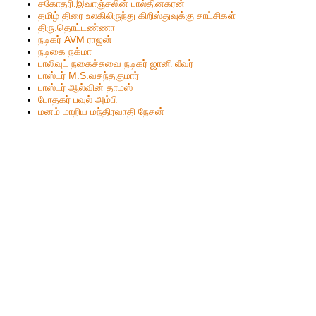
ச‌கோதரி.இவாஞ்சலின் பால்தின‌க‌ர‌ன்
தமிழ் திரை உலகிலிருந்து கிறிஸ்துவுக்கு சாட்சிகள்
திரு.தொட்டண்ணா
நடிகர் AVM ராஜன்
நடிகை நக்மா
பாலிவுட் நகைச்சுவை நடிகர் ஜானி லீவர்
பாஸ்டர் M.S.வசந்தகுமார்
பாஸ்டர் ஆல்வின் தாமஸ்
போதகர் பவுல் அம்பி
மனம் மாறிய மந்திரவாதி நேசன்