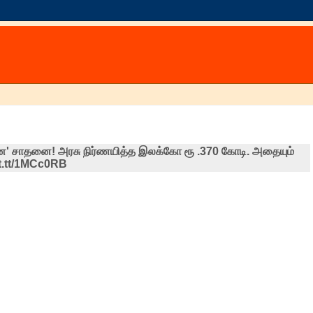
ை' சாதனை! அரசு நிர்ணயித்த இலக்கோ ரூ .370 கோடி. அதையும்
ft.tt/1MCc0RB