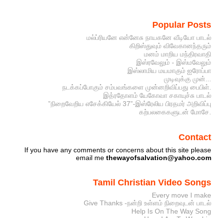
Popular Posts
மல்ப்ரியனே என்னேசு நாயகனே வீடியோ பாடல்
கிறிஸ்துவும் விவேகானந்தரும்
மனம் மாறிய மந்திரவாதி
இஸ்ரவேலும் - இஸ்மவேலும்
இஸ்லாமிய மயமாகும் ஐரோப்பா
முடிவுக்கு முன்...
நடக்கப்போகும் சம்பவங்களை முன்னறிவிப்பது பைபிள்.
இத்ரதோளம் யேகோவா சகாயுச்சு பாடல்
”நிறைவேறிய எசேக்கியேல் 37”-இஸ்ரேலிய பிரதமர் அறிவிப்பு
கற்பலகைகளுடன் மோசே.
Contact
If you have any comments or concerns about this site please
email me
thewayofsalvation@yahoo.com
Tamil Christian Video Songs
Every move I make
Give Thanks -நன்றி உள்ளம் நிறைவுடன் பாடல்
Help Is On The Way Song