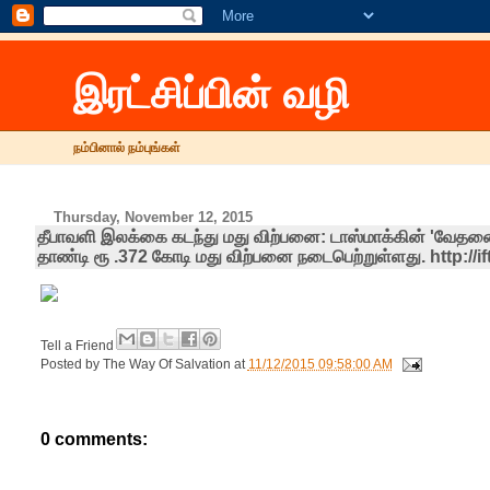
இரட்சிப்பின் வழி
நம்பினால் நம்புங்கள்
Thursday, November 12, 2015
தீபாவளி இலக்கை கடந்து மது விற்பனை: டாஸ்மாக்கின் 'வேதன
தாண்டி ரூ .372 கோடி மது விற்பனை நடைபெற்றுள்ளது. http://i
Tell a Friend
Posted by
The Way Of Salvation
at
11/12/2015 09:58:00 AM
0 comments: