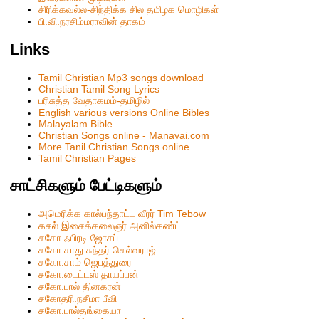
சிரிக்கவல்ல-சிந்திக்க சில தமிழக மொழிகள்
பி.வி.நரசிம்மராவின் தாகம்
Links
Tamil Christian Mp3 songs download
Christian Tamil Song Lyrics
பரிசுத்த வேதாகமம்-தமிழில்
English various versions Online Bibles
Malayalam Bible
Christian Songs online - Manavai.com
More Tanil Christian Songs online
Tamil Christian Pages
சாட்சிகளும் பேட்டிகளும்
அமெரிக்க கால்பந்தாட்ட வீரர் Tim Tebow
கசல் இசைக்கலைஞர் அனில்கண்ட்
சகோ.ஃபிரடி ஜோசப்
சகோ.சாது சுந்தர் செல்வராஜ்
சகோ.சாம் ஜெபத்துரை
சகோ.டைட்டஸ் தாயப்பன்
சகோ.பால் தினகரன்
சகோதரி.நசீமா பீவி
ச‌கோ.பால்த‌ங்கையா