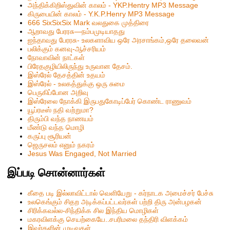
அந்திக்கிறிஸ்துவின் காலம் - YKP.Hentry MP3 Message
கிருபையின் காலம் - Y.K.P.Henry MP3 Message
666 SixSixSix Mark வலதுகை முத்திரை
ஆறாவது பேரரசு—நம்பமுடியாதது
ஐந்தாவது பேரரசு- உலகளாவிய ஒரே அரசாங்கம்,ஒரே தலைவன்
பலிக்கும் கனவு-ஆச்சரியம்
நோவாவின் நாட்கள்
பிரேதகுழியிலிருந்து உருவான தேசம்.
இஸ்ரேல் தேசத்தின் உதயம்
இஸ்ரேல் - உலகத்துக்கு ஒரு சுமை
பெருகிப்போன அறிவு
இஸ்ரேலை நோக்கி இருபதுகோடிப்பேர் கொண்ட ராணுவம்
யூப்ரடீஸ் நதி வற்றுமா?
திரும்பி வந்த நாணயம்
மீண்டு வந்த மொழி
கருப்பு சூரியன்
ஜெருசலம் எனும் நகரம்
Jesus Was Engaged, Not Married
இப்படி சொன்னார்கள்
கீதை படி இல்லாவிட்டால் வெளியேறு - கர்நாடக அமைச்சர் பேச்சு
உலகெங்கும் சிதற அடிக்கப்பட்டவர்கள் பற்றி திரு அன்பழகன்
சிரிக்கவல்ல-சிந்திக்க சில இந்திய மொழிகள்
மகரவிளக்கு செயற்கையே..சபரிமலை தந்திரி விளக்கம்
இவர்களின் முடிவுகள்