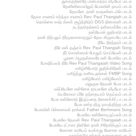
துக்கத்தின்றே பானபாத்ரம் வீடியோ பாடல்
தேனினிமையிலும் யேசுவின் நாமம் பாடல்
தேவனே, நான் உமதண்டையில் பாடல்
தேவா சரணம் கர்த்தா சரணம் Rev. Paul Thangiah பாடல்
தொல்லை கஷ்டங்கள் சூழ்ந்திடும் DGS தினகரன் பாடல்
நடந்ததெல்லாம் நன்மைக்கே பாடல்
நன்றியால் துதிபாடு பாடல்
நான் நிற்பதும் நிர்மூலமாகாததும் தேவ கிருபையே பாடல்
நீயே நிரந்தரம் பாடல்
நீரே என் தஞ்சம் Rev. Paul Thangiah Song
நீர் சொன்னால் போதும் செய்வேன் பாடல்
பூரண அழகுள்ளவரே என் யேசுவே பாடல்
போஷிப்பவர் நீரே Rev Paul Thangaiah Video Song
மகிழ்சியோடு துதிக்கிறேன் பாடல்
மகிழ்ந்து களிகூருங்கள் FMBP Song
மகிழ்வோம் மகிழ்வோம் பாடல்
மனுகுல தேவன் யேசு பாடல்
மல்ப்ரியனே என்னேசு நாயகனே வீடியோ பாடல்
யெகோவா யீரே தந்தையாம் தெய்வம் பாடல்
யேசு என்னோடு இருப்பதை நினைச்சிட்டா பாடல்
யேசு என்ற திரு நாமத்திற்கு பாடல்
யேசுவின் பிள்ளைகள் நாங்கள் Father Berhmans Song
யேசுவே என்னோடிருப்பவர் பாடல்
யேசுவே தேவன் Rev. Paul Thangaiah பாடல்
யேசுவே ரட்சகா நின்னே நான் சிநேகிக்கும் பாடல்
லேசான காரியம் உமக்கது லேசான காரியம்
வாசல்களே உங்கள் தலைகளை பாடல்