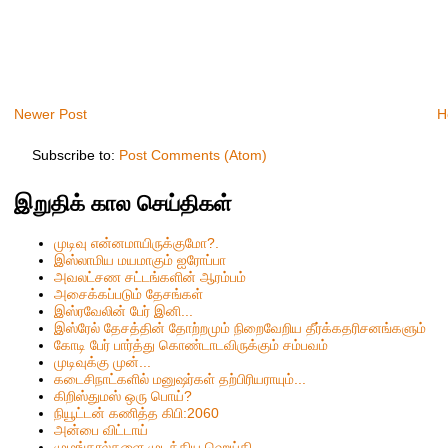
Newer Post
H
Subscribe to:
Post Comments (Atom)
இறுதிக் கால செய்திகள்
முடிவு என்னமாயிருக்குமோ?.
இஸ்லாமிய மயமாகும் ஐரோப்பா
அவலட்சண சட்டங்களின் ஆரம்பம்
அசைக்கப்படும் தேசங்கள்
இஸ்ரவேலின் பேர் இனி...
இஸ்ரேல் தேசத்தின் தோற்றமும் நிறைவேறிய தீர்க்கதரிசனங்களும்
கோடி பேர் பார்த்து கொண்டாடவிருக்கும் சம்பவம்
முடிவுக்கு முன்...
கடைசிநாட்களில் மனுஷர்கள் தற்பிரியராயும்...
கிறிஸ்தும‌ஸ் ஒரு பொய்?
நியூட்டன் கணித்த கிபி:2060
அன்பை விட்டாய்
முழங்கால்களை முடக்கிய ஹெய்தி