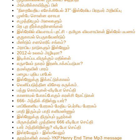
அமெரிக்காவிற்குப் பின்
”நிறைவேறிய எசேக்கியேல் 37”-இஸ்ரேலிய பிரதமர் அறிவிப்பு
முன்பே சொன்ன ஏசாயா
சமுத்திரமும் அலைகளும்
பிற புற தீர்க்கதரிசனங்கள்
இஸ்ரேலில் விவசாயப் புரட்சி - தமிழக விவசாயிகள் இஸ்ரேல் பயணம்
குறுகாமல் பெருகவேண்டும்
மீண்டும் சனகெரிப் சங்கம்?
அராபிய நாடுகளும் இஸ்ரேலும்
2012-ல் உலகம் அழியுமா?
இடிக்கப்படவிருக்கும் மதில்கள்
எருசலேம் நகரம் இரண்டாக்கப்படுமா?
தமஸ்குவின் பாரம்
பழைய புதிய பாபேல்
இஸ்ரேலுக்கு இக்கட்டுக்காலம்
வெளிப்படுத்தின விசேஷ சுருக்கம்.
பத்து கொம்புகள்-வீடியோ செய்தி
காணாமல் போகப்போகும் கரன்சி நோட்டுகள்
666- அந்திக் கிறிஸ்து யார்?
பாபிலோனிய பேரரசும் மேதிய பெர்சிய பேரரசும்
பாதி இரும்பும் பாதி களிமண்ணும்
இஸ்ரேலுக்கு திரும்பும் யூதர்கள்
மிருகத்தின் முத்திரை 666 வீடியோ செய்தி
யார் அந்திகிறிஸ்து? வீடியோ செய்தி
இஸ்ரவேலும் - இஸ்மவேலும்
தூதர்களின் காலம்-YKP.Henry End Time Mp3 message