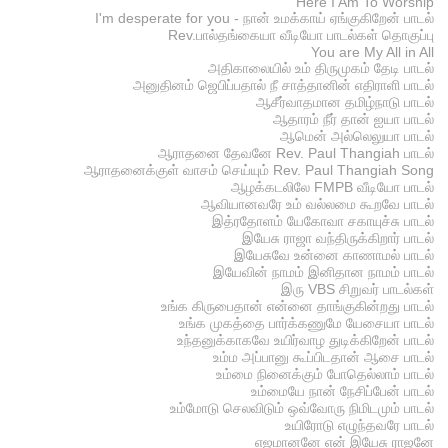
Here I Am To Worship
I'm desperate for you - நான் உமக்காய் ஏங்குகிறேன் பாடல்
Rev.பால்தங்கையா வீடியோ பாடல்கள் தொகுப்பு
You are My All in All
அதிகாலையில் உம் திருமுகம் தேடி பாடல்
அனுதினம் ஜெபிப்பதால் நீ சாத்தானின் எதிராளி பாடல்
ஆசீர்வாதமான தமிழ்நாடு பாடல்
ஆதாரம் நீர் தான் ஐயா பாடல்
ஆமென் அல்லெலுயா பாடல்
ஆராதனை தேவனே Rev. Paul Thangiah பாடல்
ஆராதனைக்குள் வாசம் செய்யும் Rev. Paul Thangiah Song
ஆழக்கடலிலே FMPB வீடியோ பாடல்
ஆவியானவரே உம் வல்லமை கூறவே பாடல்
இத்ரதோளம் யேகோவா சகாயுச்சு பாடல்
இயேசு ராஜா வந்திருக்கிறார் பாடல்
இயேசுவே உன்னை காணாமல் பாடல்
இயேவின் நாமம் இனிதான நாமம் பாடல்
இரு VBS சிறுவர் பாடல்கள்
உங்க கிருபைதான் என்னை தாங்குகின்றது பாடல்
உங்க முகத்தை பார்க்கணுமே யேசையா பாடல்
உந்தனுக்காகவே உயிர்வாழ துடிக்கிறேன் பாடல்
உம்ம அப்பானு கூப்பிடதான் ஆசை பாடல்
உம்மை நினைக்கும் போதெல்லாம் பாடல்
உம்மையே நான் நேசிப்பேன் பாடல்
உம்மோடு செலவிடும் ஒவ்வோரு நிமிடமும் பாடல்
உயிரோடு எழுந்தவரே பாடல்
எஜமானனே என் இயேசு ராஜனே