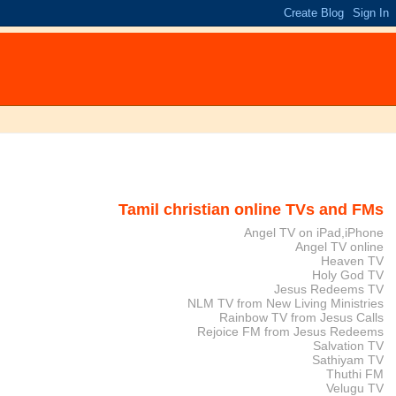
Tamil christian online TVs and FMs
Angel TV on iPad,iPhone
Angel TV online
Heaven TV
Holy God TV
Jesus Redeems TV
NLM TV from New Living Ministries
Rainbow TV from Jesus Calls
Rejoice FM from Jesus Redeems
Salvation TV
Sathiyam TV
Thuthi FM
Velugu TV