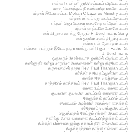
எண்ணி எண்ணி துதிசெய்வாய் வீடியோ பாடல்
எதை நினைத்தும் நீ கலங்காதே மகனே பாடல்
எந்தன் இயேசைய்யா Mohan C Lazarus Ministry பாடல்
எந்தன் உள்ளம் புது கவியாலே-பாடல்
எந்தன் ஜெப வேளை உமைதேடி வந்தேன் பாடல்
எந்தன் வாழ்விலே யேசுவே பாடல்
என் கிருபை உனக்கு போதும் Fr.Berchmans Song
என் ஜனமே மனம் திரும்பு பாடல்
என்ன என் ஆனந்தம் பாடல்
என்னை நடத்தும் இயேசு நாதா உமக்கு நன்றி ஐயா - Father S.
J. Berchmans
ஒருவரும் சேரக்கூடாத ஒளியில் வீடியோ பாடல்
கண்ணுநீர் என்னு மாறுமோ வேதனைகள் என்னு தீருமோ பாடல்
கருணையின் நாதா Rev. Paul Thangiah பாடல்
கர்த்தர் தாமே நம்முன்னே பாடல்
கலங்காதே நெஞ்சமே பாடல்
காத்திடும் காத்திடும் Rev. Paul Thangiah பாடல்
கானா பேட்டை கானா பாடல்
குயவனே குயவனே படைப்பின் காரணரே பாடல்
கேளுங்கள் தரப்படும் பாடல்
சகோ.பால் ஷேக்கின் நாதஸ்வர நாதங்கள்
சந்தோசம் பொங்குதே பாடல்
ஜெபத்தைக் கேட்கும் எங்கள் தேவா பாடல்
தளர்ந்து போன கைகளை திடப்படுத்துங்கள் பாடல்
திக்கற்ற பிள்ளைகளுக்கு சகாயர் நீரே அல்லவோ பாடல்
திருக்கரத்தால் தாங்கி என்னை பாடல்