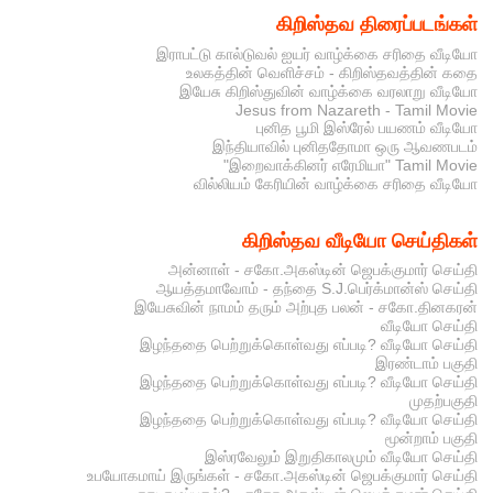
கிறிஸ்தவ திரைப்படங்கள்
இராபட்டு கால்டுவல் ஐயர் வாழ்க்கை சரிதை வீடியோ
உலகத்தின் வெளிச்சம் - கிறிஸ்தவத்தின் கதை
இயேசு கிறிஸ்துவின் வாழ்க்கை வரலாறு வீடியோ
Jesus from Nazareth - Tamil Movie
புனித பூமி இஸ்ரேல் பயணம் வீடியோ
இந்தியாவில் புனிததோமா ஒரு ஆவணபடம்
"இறைவாக்கினர் எரேமியா" Tamil Movie
வில்லியம் கேரியின் வாழ்க்கை சரிதை வீடியோ
கிறிஸ்தவ வீடியோ செய்திகள்
அன்னாள் - சகோ.அகஸ்டின் ஜெபக்குமார் செய்தி
ஆயத்தமாவோம் - தந்தை S.J.பெர்க்மான்ஸ் செய்தி
இயேசுவின் நாமம் தரும் அற்புத பலன் - சகோ.தினகரன்
வீடியோ செய்தி
இழந்ததை பெற்றுக்கொள்வது எப்படி? வீடியோ செய்தி
இரண்டாம் பகுதி
இழந்ததை பெற்றுக்கொள்வது எப்படி? வீடியோ செய்தி
முதற்பகுதி
இழந்ததை பெற்றுக்கொள்வது எப்படி? வீடியோ செய்தி
மூன்றாம் பகுதி
இஸ்ரவேலும் இறுதிகாலமும் வீடியோ செய்தி
உபயோகமாய் இருங்கள் - சகோ.அகஸ்டின் ஜெபக்குமார் செய்தி