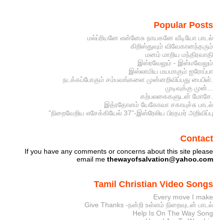
Popular Posts
மல்ப்ரியனே என்னேசு நாயகனே வீடியோ பாடல்
கிறிஸ்துவும் விவேகானந்தரும்
மனம் மாறிய மந்திரவாதி
இஸ்ரவேலும் - இஸ்மவேலும்
இஸ்லாமிய மயமாகும் ஐரோப்பா
நடக்கப்போகும் சம்பவங்களை முன்னறிவிப்பது பைபிள்.
முடிவுக்கு முன்...
கற்பலகைகளுடன் மோசே.
இத்ரதோளம் யேகோவா சகாயுச்சு பாடல்
”நிறைவேறிய எசேக்கியேல் 37”-இஸ்ரேலிய பிரதமர் அறிவிப்பு
Contact
If you have any comments or concerns about this site please
email me
thewayofsalvation@yahoo.com
Tamil Christian Video Songs
Every move I make
Give Thanks -நன்றி உள்ளம் நிறைவுடன் பாடல்
Help Is On The Way Song