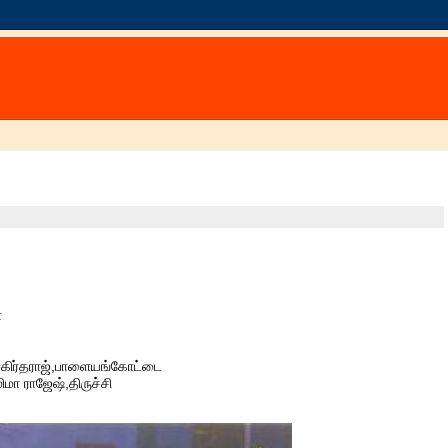
்
சுகிர்தராஜ்,பாளையங்கோட்டை
ிமா ராஜேஷ்,திருச்சி