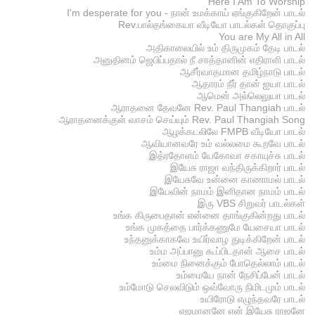
Here I Am To Worship
I'm desperate for you - நான் உமக்காய் ஏங்குகிறேன் பாடல்
Rev.பால்தங்கையா வீடியோ பாடல்கள் தொகுப்பு
You are My All in All
அதிகாலையில் உம் திருமுகம் தேடி பாடல்
அனுதினம் ஜெபிப்பதால் நீ சாத்தானின் எதிராளி பாடல்
ஆசீர்வாதமான தமிழ்நாடு பாடல்
ஆதாரம் நீர் தான் ஐயா பாடல்
ஆமென் அல்லெலுயா பாடல்
ஆராதனை தேவனே Rev. Paul Thangiah பாடல்
ஆராதனைக்குள் வாசம் செய்யும் Rev. Paul Thangiah Song
ஆழக்கடலிலே FMPB வீடியோ பாடல்
ஆவியானவரே உம் வல்லமை கூறவே பாடல்
இத்ரதோளம் யேகோவா சகாயுச்சு பாடல்
இயேசு ராஜா வந்திருக்கிறார் பாடல்
இயேசுவே உன்னை காணாமல் பாடல்
இயேவின் நாமம் இனிதான நாமம் பாடல்
இரு VBS சிறுவர் பாடல்கள்
உங்க கிருபைதான் என்னை தாங்குகின்றது பாடல்
உங்க முகத்தை பார்க்கணுமே யேசையா பாடல்
உந்தனுக்காகவே உயிர்வாழ துடிக்கிறேன் பாடல்
உம்ம அப்பானு கூப்பிடதான் ஆசை பாடல்
உம்மை நினைக்கும் போதெல்லாம் பாடல்
உம்மையே நான் நேசிப்பேன் பாடல்
உம்மோடு செலவிடும் ஒவ்வோரு நிமிடமும் பாடல்
உயிரோடு எழுந்தவரே பாடல்
எஜமானனே என் இயேசு ராஜனே