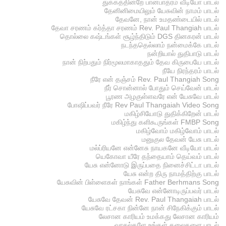
துக்கத்தின்றே பானபாத்ரம் வீடியோ பாடல்
தேனினிமையிலும் யேசுவின் நாமம் பாடல்
தேவனே, நான் உமதண்டையில் பாடல்
தேவா சரணம் கர்த்தா சரணம் Rev. Paul Thangiah பாடல்
தொல்லை கஷ்டங்கள் சூழ்ந்திடும் DGS தினகரன் பாடல்
நடந்ததெல்லாம் நன்மைக்கே பாடல்
நன்றியால் துதிபாடு பாடல்
நான் நிற்பதும் நிர்மூலமாகாததும் தேவ கிருபையே பாடல்
நீயே நிரந்தரம் பாடல்
நீரே என் தஞ்சம் Rev. Paul Thangiah Song
நீர் சொன்னால் போதும் செய்வேன் பாடல்
பூரண அழகுள்ளவரே என் யேசுவே பாடல்
போஷிப்பவர் நீரே Rev Paul Thangaiah Video Song
மகிழ்சியோடு துதிக்கிறேன் பாடல்
மகிழ்ந்து களிகூருங்கள் FMBP Song
மகிழ்வோம் மகிழ்வோம் பாடல்
மனுகுல தேவன் யேசு பாடல்
மல்ப்ரியனே என்னேசு நாயகனே வீடியோ பாடல்
யெகோவா யீரே தந்தையாம் தெய்வம் பாடல்
யேசு என்னோடு இருப்பதை நினைச்சிட்டா பாடல்
யேசு என்ற திரு நாமத்திற்கு பாடல்
யேசுவின் பிள்ளைகள் நாங்கள் Father Berhmans Song
யேசுவே என்னோடிருப்பவர் பாடல்
யேசுவே தேவன் Rev. Paul Thangaiah பாடல்
யேசுவே ரட்சகா நின்னே நான் சிநேகிக்கும் பாடல்
லேசான காரியம் உமக்கது லேசான காரியம்
வாசல்களே உங்கள் தலைகளை பாடல்