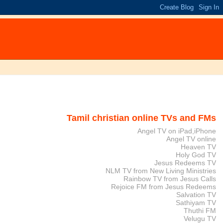
Tamil christian online TVs and FMs
Angel TV on iPad,iPhone
Angel TV online
Heaven TV
Holy God TV
Jesus Redeems TV
NLM TV from New Living Ministries
Rainbow TV from Jesus Calls
Rejoice FM from Jesus Redeems
Salvation TV
Sathiyam TV
Thuthi FM
Velugu TV