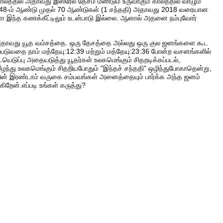
காலத்தில் அதாவது இஸ்ரேல் தேசம் மீண்டும் உருவாகும் காலத்தில் வாழும்
ு 1948-ம் ஆண்டு முதல் 70 ஆண்டுகள் (1 சந்ததி) அதாவது 2018 வரையான
ஏனோ இந்த கணக்கீட்டிலும் உடன்பாடு இல்லை. ஆனால் அதனை நம்புவோர்
ியை அதாவது யூத வம்சத்தை. ஒரு தேசத்தை அல்லது ஒரு குல ஜனங்களை கூட
்படுவதை நாம் மத்தேயு:12:39 மற்றும் மத்தேயு:23:36 போன்ற வசனங்களில்
ையெடுப்பு அதையடுத்து யூதர்கள் உலகமெங்கும் சிதறடிக்கப்படல்,
 இழந்து உலகமெங்கும் சிதறியபோதும் "இந்தச் சந்ததி” ஒழிந்துபோகாதென்று,
வின் இரண்டாம் வருகை சம்பவங்கள் அனைத்தையும் பார்க்க அந்த ஜனம்
ிறேன்.எப்படி உங்கள் கருத்து?