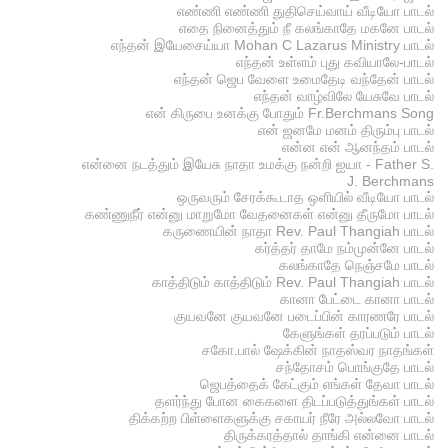
எண்ணி எண்ணி துதிசெய்வாய் வீடியோ பாடல்
எதை நினைத்தும் நீ கலங்காதே மகனே பாடல்
எந்தன் இயேசைய்யா Mohan C Lazarus Ministry பாடல்
எந்தன் உள்ளம் புது கவியாலே-பாடல்
எந்தன் ஜெப வேளை உமைதேடி வந்தேன் பாடல்
எந்தன் வாழ்விலே யேசுவே பாடல்
என் கிருபை உனக்கு போதும் Fr.Berchmans Song
என் ஜனமே மனம் திரும்பு பாடல்
என்ன என் ஆனந்தம் பாடல்
என்னை நடத்தும் இயேசு நாதா உமக்கு நன்றி ஐயா - Father S.
J. Berchmans
ஒருவரும் சேரக்கூடாத ஒளியில் வீடியோ பாடல்
கண்ணுநீர் என்னு மாறுமோ வேதனைகள் என்னு தீருமோ பாடல்
கருணையின் நாதா Rev. Paul Thangiah பாடல்
கர்த்தர் தாமே நம்முன்னே பாடல்
கலங்காதே நெஞ்சமே பாடல்
காத்திடும் காத்திடும் Rev. Paul Thangiah பாடல்
கானா பேட்டை கானா பாடல்
குயவனே குயவனே படைப்பின் காரணரே பாடல்
கேளுங்கள் தரப்படும் பாடல்
சகோ.பால் ஷேக்கின் நாதஸ்வர நாதங்கள்
சந்தோசம் பொங்குதே பாடல்
ஜெபத்தைக் கேட்கும் எங்கள் தேவா பாடல்
தளர்ந்து போன கைகளை திடப்படுத்துங்கள் பாடல்
திக்கற்ற பிள்ளைகளுக்கு சகாயர் நீரே அல்லவோ பாடல்
திருக்கரத்தால் தாங்கி என்னை பாடல்