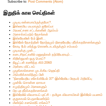
Subscribe to:
Post Comments (Atom)
இறுதிக் கால செய்திகள்
முடிவு என்னமாயிருக்குமோ?.
இஸ்லாமிய மயமாகும் ஐரோப்பா
அவலட்சண சட்டங்களின் ஆரம்பம்
அசைக்கப்படும் தேசங்கள்
இஸ்ரவேலின் பேர் இனி...
இஸ்ரேல் தேசத்தின் தோற்றமும் நிறைவேறிய தீர்க்கதரிசனங்களும்
கோடி பேர் பார்த்து கொண்டாடவிருக்கும் சம்பவம்
முடிவுக்கு முன்...
கடைசிநாட்களில் மனுஷர்கள் தற்பிரியராயும்...
கிறிஸ்தும‌ஸ் ஒரு பொய்?
நியூட்டன் கணித்த கிபி:2060
அன்பை விட்டாய்
முழங்கால்களை முடக்கிய ஹெய்தி
அமெரிக்காவிற்குப் பின்
”நிறைவேறிய எசேக்கியேல் 37”-இஸ்ரேலிய பிரதமர் அறிவிப்பு
முன்பே சொன்ன ஏசாயா
சமுத்திரமும் அலைகளும்
பிற புற தீர்க்கதரிசனங்கள்
இஸ்ரேலில் விவசாயப் புரட்சி - தமிழக விவசாயிகள் இஸ்ரேல் பயணம்
குறுகாமல் பெருகவேண்டும்
மீண்டும் சனகெரிப் சங்கம்?