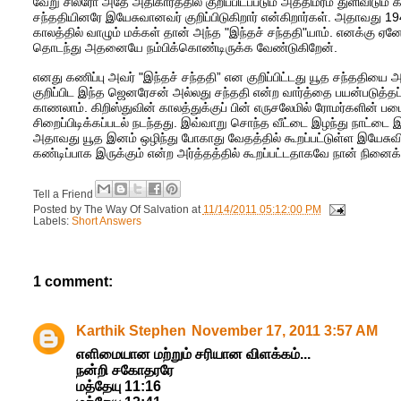
வேறு சிலரோ அதே அதிகாரத்தில் குறிப்பிடப்படும் அத்திமரம் துளிவிடும் 
சந்ததியினரே இயேசுவானவர் குறிப்பிடுகிறார் என்கிறார்கள். அதாவத
காலத்தில் வாழும் மக்கள் தான் அந்த "இந்தச் சந்ததி"யாம். எனக்கு 
தொடந்து அதனையே நம்பிக்கொண்டிருக்க வேண்டுகிறேன்.
எனது கணிப்பு அவர் "இந்தச் சந்ததி” என குறிப்பிட்டது யூத சந்தத
குறிப்பிட இந்த ஜெனரேசன் அல்லது சந்ததி என்ற வார்த்தை பயன்படுத்தப
காணலாம். கிறிஸ்துவின் காலத்துக்குப் பின் எருசலேமில் ரோமர்களின் பட
சிறைப்பிடிக்கப்படல் நடந்தது. இவ்வாறு சொந்த வீட்டை இழந்து நாட்டை
அதாவது யூத இனம் ஒழிந்து போகாது வேதத்தில் கூறப்பட்டுள்ள இயேசு
கண்டிப்பாக இருக்கும் என்ற அர்த்தத்தில் கூறப்பட்டதாகவே நான் நினைக்க
Tell a Friend
Posted by
The Way Of Salvation
at
11/14/2011 05:12:00 PM
Labels:
Short Answers
1 comment:
Karthik Stephen
November 17, 2011 3:57 AM
எளிமையான மற்றும் சரியான விளக்கம்...
நன்றி சகோதரரே
மத்தேயு 11:16