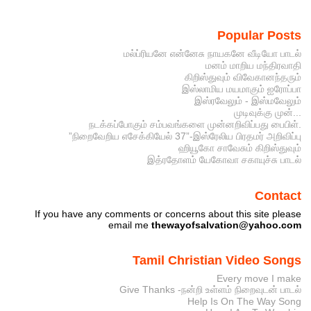
Popular Posts
மல்ப்ரியனே என்னேசு நாயகனே வீடியோ பாடல்
மனம் மாறிய மந்திரவாதி
கிறிஸ்துவும் விவேகானந்தரும்
இஸ்லாமிய மயமாகும் ஐரோப்பா
இஸ்ரவேலும் - இஸ்மவேலும்
முடிவுக்கு முன்...
நடக்கப்போகும் சம்பவங்களை முன்னறிவிப்பது பைபிள்.
”நிறைவேறிய எசேக்கியேல் 37”-இஸ்ரேலிய பிரதமர் அறிவிப்பு
ஹியூகோ சாவேசும் கிறிஸ்துவும்
இத்ரதோளம் யேகோவா சகாயுச்சு பாடல்
Contact
If you have any comments or concerns about this site please
email me
thewayofsalvation@yahoo.com
Tamil Christian Video Songs
Every move I make
Give Thanks -நன்றி உள்ளம் நிறைவுடன் பாடல்
Help Is On The Way Song