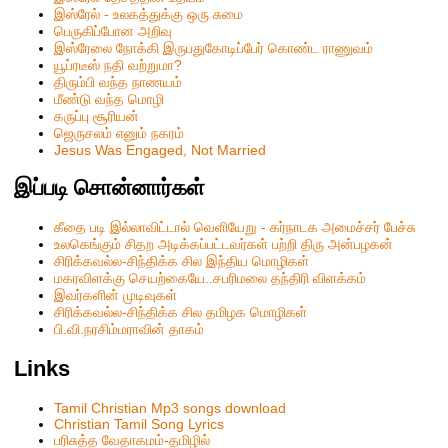
இஸ்ரேல் - உலகத்துக்கு ஒரு சுமை
பெருகிப்போன அறிவு
இஸ்ரேலை நோக்கி இருபதுகோடிப்பேர் கொண்ட ராணுவம்
யூப்ரடீஸ் நதி வற்றுமா?
திரும்பி வந்த நாணயம்
மீண்டு வந்த மொழி
கருப்பு சூரியன்
ஜெருசலம் எனும் நகரம்
Jesus Was Engaged, Not Married
இப்படி சொன்னார்கள்
கீதை படி இல்லாவிட்டால் வெளியேறு - கர்நாடக அமைச்சர் பேச்சு
உலகெங்கும் சிதற அடிக்கப்பட்டவர்கள் பற்றி திரு அன்பழகன்
சிரிக்கவல்ல-சிந்திக்க சில இந்திய மொழிகள்
மகரவிளக்கு செயற்கையே..சபரிமலை தந்திரி விளக்கம்
இவர்களின் முடிவுகள்
சிரிக்கவல்ல-சிந்திக்க சில தமிழக மொழிகள்
பி.வி.நரசிம்மராவின் தாகம்
Links
Tamil Christian Mp3 songs download
Christian Tamil Song Lyrics
பரிசுத்த வேதாகமம்-தமிழில்