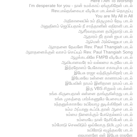
Here I Am To Worship
I'm desperate for you - நான் உமக்காய் ஏங்குகிறேன் பாடல்
Rev.பால்தங்கையா வீடியோ பாடல்கள் தொகுப்பு
You are My All in All
அதிகாலையில் உம் திருமுகம் தேடி பாடல்
அனுதினம் ஜெபிப்பதால் நீ சாத்தானின் எதிராளி பாடல்
ஆசீர்வாதமான தமிழ்நாடு பாடல்
ஆதாரம் நீர் தான் ஐயா பாடல்
ஆமென் அல்லெலுயா பாடல்
ஆராதனை தேவனே Rev. Paul Thangiah பாடல்
ஆராதனைக்குள் வாசம் செய்யும் Rev. Paul Thangiah Song
ஆழக்கடலிலே FMPB வீடியோ பாடல்
ஆவியானவரே உம் வல்லமை கூறவே பாடல்
இத்ரதோளம் யேகோவா சகாயுச்சு பாடல்
இயேசு ராஜா வந்திருக்கிறார் பாடல்
இயேசுவே உன்னை காணாமல் பாடல்
இயேவின் நாமம் இனிதான நாமம் பாடல்
இரு VBS சிறுவர் பாடல்கள்
உங்க கிருபைதான் என்னை தாங்குகின்றது பாடல்
உங்க முகத்தை பார்க்கணுமே யேசையா பாடல்
உந்தனுக்காகவே உயிர்வாழ துடிக்கிறேன் பாடல்
உம்ம அப்பானு கூப்பிடதான் ஆசை பாடல்
உம்மை நினைக்கும் போதெல்லாம் பாடல்
உம்மையே நான் நேசிப்பேன் பாடல்
உம்மோடு செலவிடும் ஒவ்வோரு நிமிடமும் பாடல்
உயிரோடு எழுந்தவரே பாடல்
எஜமானனே என் இயேசு ராஜனே