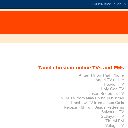
Tamil christian online TVs and FMs
Angel TV on iPad,iPhone
Angel TV online
Heaven TV
Holy God TV
Jesus Redeems TV
NLM TV from New Living Ministries
Rainbow TV from Jesus Calls
Rejoice FM from Jesus Redeems
Salvation TV
Sathiyam TV
Thuthi FM
Velugu TV