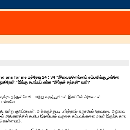
end ans for me மத்தேயு 24 : 34 "இவைகளெல்லாம் சம்பவிக்குமுன்னே
கிறேன்."இங்கு கூறப்பட்டுள்ள "இந்தச் சந்ததி" யார்?
க்கு தந்துள்ளேன். மாற்று கருத்துக்கள் இருப்பின் அவைகள்
பமல்லவே.
தி என்று குறிப்பிடுவர். அக்கருத்துபடி பார்த்தால் எருசலேம் தேவாலய அழிவை
4-ம் அதிகாரத்தில் கூறிய இரண்டாம் வருகை சம்பவங்களை அவர் இருந்த கால
 கொள்ளலாம்.