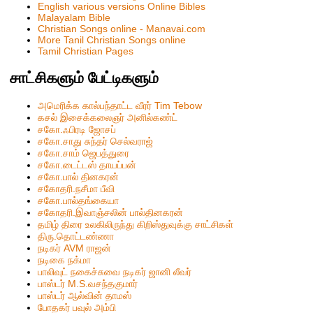
English various versions Online Bibles
Malayalam Bible
Christian Songs online - Manavai.com
More Tanil Christian Songs online
Tamil Christian Pages
சாட்சிகளும் பேட்டிகளும்
அமெரிக்க கால்பந்தாட்ட வீரர் Tim Tebow
கசல் இசைக்கலைஞர் அனில்கண்ட்
சகோ.ஃபிரடி ஜோசப்
சகோ.சாது சுந்தர் செல்வராஜ்
சகோ.சாம் ஜெபத்துரை
சகோ.டைட்டஸ் தாயப்பன்
சகோ.பால் தினகரன்
சகோதரி.நசீமா பீவி
ச‌கோ.பால்த‌ங்கையா
ச‌கோதரி.இவாஞ்சலின் பால்தின‌க‌ர‌ன்
தமிழ் திரை உலகிலிருந்து கிறிஸ்துவுக்கு சாட்சிகள்
திரு.தொட்டண்ணா
நடிகர் AVM ராஜன்
நடிகை நக்மா
பாலிவுட் நகைச்சுவை நடிகர் ஜானி லீவர்
பாஸ்டர் M.S.வசந்தகுமார்
பாஸ்டர் ஆல்வின் தாமஸ்
போதகர் பவுல் அம்பி