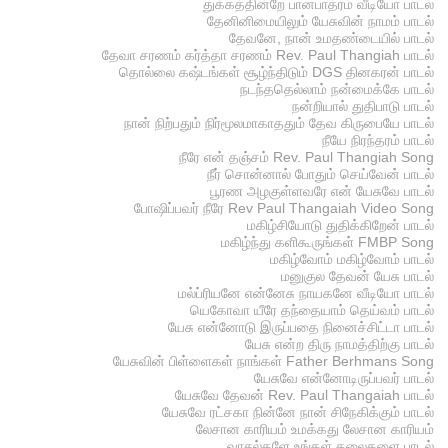
துக்கத்தின்றே பானபாத்ரம் வீடியோ பாடல்
தேனினிமையிலும் யேசுவின் நாமம் பாடல்
தேவனே, நான் உமதண்டையில் பாடல்
தேவா சரணம் கர்த்தா சரணம் Rev. Paul Thangiah பாடல்
தொல்லை கஷ்டங்கள் சூழ்ந்திடும் DGS தினகரன் பாடல்
நடந்ததெல்லாம் நன்மைக்கே பாடல்
நன்றியால் துதிபாடு பாடல்
நான் நிற்பதும் நிர்மூலமாகாததும் தேவ கிருபையே பாடல்
நீயே நிரந்தரம் பாடல்
நீரே என் தஞ்சம் Rev. Paul Thangiah Song
நீர் சொன்னால் போதும் செய்வேன் பாடல்
பூரண அழகுள்ளவரே என் யேசுவே பாடல்
போஷிப்பவர் நீரே Rev Paul Thangaiah Video Song
மகிழ்சியோடு துதிக்கிறேன் பாடல்
மகிழ்ந்து களிகூருங்கள் FMBP Song
மகிழ்வோம் மகிழ்வோம் பாடல்
மனுகுல தேவன் யேசு பாடல்
மல்ப்ரியனே என்னேசு நாயகனே வீடியோ பாடல்
யெகோவா யீரே தந்தையாம் தெய்வம் பாடல்
யேசு என்னோடு இருப்பதை நினைச்சிட்டா பாடல்
யேசு என்ற திரு நாமத்திற்கு பாடல்
யேசுவின் பிள்ளைகள் நாங்கள் Father Berhmans Song
யேசுவே என்னோடிருப்பவர் பாடல்
யேசுவே தேவன் Rev. Paul Thangaiah பாடல்
யேசுவே ரட்சகா நின்னே நான் சிநேகிக்கும் பாடல்
லேசான காரியம் உமக்கது லேசான காரியம்
வாசல்களே உங்கள் தலைகளை பாடல்