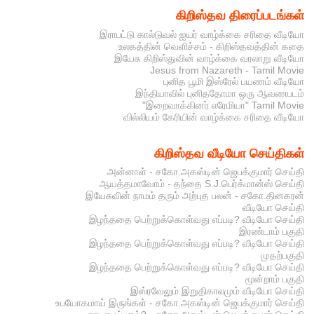
கிறிஸ்தவ திரைப்படங்கள்
இராபட்டு கால்டுவல் ஐயர் வாழ்க்கை சரிதை வீடியோ
உலகத்தின் வெளிச்சம் - கிறிஸ்தவத்தின் கதை
இயேசு கிறிஸ்துவின் வாழ்க்கை வரலாறு வீடியோ
Jesus from Nazareth - Tamil Movie
புனித பூமி இஸ்ரேல் பயணம் வீடியோ
இந்தியாவில் புனிததோமா ஒரு ஆவணபடம்
"இறைவாக்கினர் எரேமியா" Tamil Movie
வில்லியம் கேரியின் வாழ்க்கை சரிதை வீடியோ
கிறிஸ்தவ வீடியோ செய்திகள்
அன்னாள் - சகோ.அகஸ்டின் ஜெபக்குமார் செய்தி
ஆயத்தமாவோம் - தந்தை S.J.பெர்க்மான்ஸ் செய்தி
இயேசுவின் நாமம் தரும் அற்புத பலன் - சகோ.தினகரன்
வீடியோ செய்தி
இழந்ததை பெற்றுக்கொள்வது எப்படி? வீடியோ செய்தி
இரண்டாம் பகுதி
இழந்ததை பெற்றுக்கொள்வது எப்படி? வீடியோ செய்தி
முதற்பகுதி
இழந்ததை பெற்றுக்கொள்வது எப்படி? வீடியோ செய்தி
மூன்றாம் பகுதி
இஸ்ரவேலும் இறுதிகாலமும் வீடியோ செய்தி
உபயோகமாய் இருங்கள் - சகோ.அகஸ்டின் ஜெபக்குமார் செய்தி