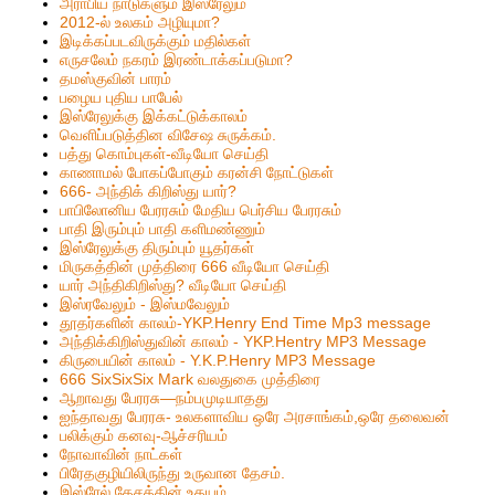
அராபிய நாடுகளும் இஸ்ரேலும்
2012-ல் உலகம் அழியுமா?
இடிக்கப்படவிருக்கும் மதில்கள்
எருசலேம் நகரம் இரண்டாக்கப்படுமா?
தமஸ்குவின் பாரம்
பழைய புதிய பாபேல்
இஸ்ரேலுக்கு இக்கட்டுக்காலம்
வெளிப்படுத்தின விசேஷ சுருக்கம்.
பத்து கொம்புகள்-வீடியோ செய்தி
காணாமல் போகப்போகும் கரன்சி நோட்டுகள்
666- அந்திக் கிறிஸ்து யார்?
பாபிலோனிய பேரரசும் மேதிய பெர்சிய பேரரசும்
பாதி இரும்பும் பாதி களிமண்ணும்
இஸ்ரேலுக்கு திரும்பும் யூதர்கள்
மிருகத்தின் முத்திரை 666 வீடியோ செய்தி
யார் அந்திகிறிஸ்து? வீடியோ செய்தி
இஸ்ரவேலும் - இஸ்மவேலும்
தூதர்களின் காலம்-YKP.Henry End Time Mp3 message
அந்திக்கிறிஸ்துவின் காலம் - YKP.Hentry MP3 Message
கிருபையின் காலம் - Y.K.P.Henry MP3 Message
666 SixSixSix Mark வலதுகை முத்திரை
ஆறாவது பேரரசு—நம்பமுடியாதது
ஐந்தாவது பேரரசு- உலகளாவிய ஒரே அரசாங்கம்,ஒரே தலைவன்
பலிக்கும் கனவு-ஆச்சரியம்
நோவாவின் நாட்கள்
பிரேதகுழியிலிருந்து உருவான தேசம்.
இஸ்ரேல் தேசத்தின் உதயம்