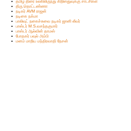
தமிழ் திரை உலகிலிருந்து கிறிஸ்துவுக்கு சாட்சிகள்
திரு.தொட்டண்ணா
நடிகர் AVM ராஜன்
நடிகை நக்மா
பாலிவுட் நகைச்சுவை நடிகர் ஜானி லீவர்
பாஸ்டர் M.S.வசந்தகுமார்
பாஸ்டர் ஆல்வின் தாமஸ்
போதகர் பவுல் அம்பி
மனம் மாறிய மந்திரவாதி நேசன்