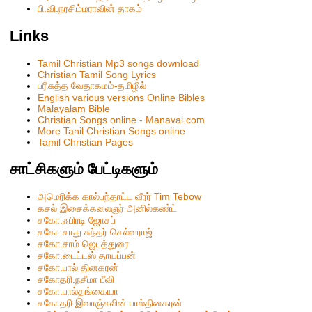
பி.வி.நரசிம்மராவின் தாகம்
Links
Tamil Christian Mp3 songs download
Christian Tamil Song Lyrics
பரிசுத்த வேதாகமம்-தமிழில்
English various versions Online Bibles
Malayalam Bible
Christian Songs online - Manavai.com
More Tanil Christian Songs online
Tamil Christian Pages
சாட்சிகளும் பேட்டிகளும்
அமெரிக்க கால்பந்தாட்ட வீரர் Tim Tebow
கசல் இசைக்கலைஞர் அனில்கண்ட்
சகோ.ஃபிரடி ஜோசப்
சகோ.சாது சுந்தர் செல்வராஜ்
சகோ.சாம் ஜெபத்துரை
சகோ.டைட்டஸ் தாயப்பன்
சகோ.பால் தினகரன்
சகோதரி.நசீமா பீவி
ச‌கோ.பால்த‌ங்கையா
ச‌கோதரி.இவாஞ்சலின் பால்தின‌க‌ர‌ன்