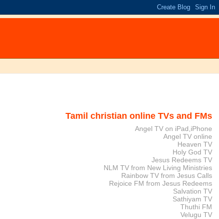
Tamil christian online TVs and FMs
Angel TV on iPad,iPhone
Angel TV online
Heaven TV
Holy God TV
Jesus Redeems TV
NLM TV from New Living Ministries
Rainbow TV from Jesus Calls
Rejoice FM from Jesus Redeems
Salvation TV
Sathiyam TV
Thuthi FM
Velugu TV