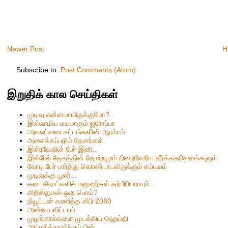
Newer Post
H
Subscribe to:
Post Comments (Atom)
இறுதிக் கால செய்திகள்
முடிவு என்னமாயிருக்குமோ?.
இஸ்லாமிய மயமாகும் ஐரோப்பா
அவலட்சண சட்டங்களின் ஆரம்பம்
அசைக்கப்படும் தேசங்கள்
இஸ்ரவேலின் பேர் இனி...
இஸ்ரேல் தேசத்தின் தோற்றமும் நிறைவேறிய தீர்க்கதரிசனங்களும்
கோடி பேர் பார்த்து கொண்டாடவிருக்கும் சம்பவம்
முடிவுக்கு முன்...
கடைசிநாட்களில் மனுஷர்கள் தற்பிரியராயும்...
கிறிஸ்தும‌ஸ் ஒரு பொய்?
நியூட்டன் கணித்த கிபி:2060
அன்பை விட்டாய்
முழங்கால்களை முடக்கிய ஹெய்தி
அமெரிக்காவிற்குப் பின்