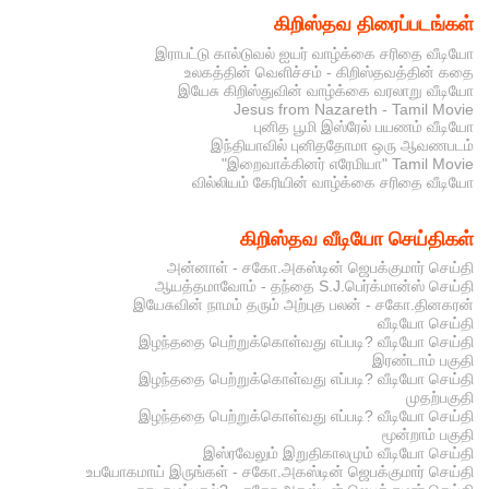
கிறிஸ்தவ திரைப்படங்கள்
இராபட்டு கால்டுவல் ஐயர் வாழ்க்கை சரிதை வீடியோ
உலகத்தின் வெளிச்சம் - கிறிஸ்தவத்தின் கதை
இயேசு கிறிஸ்துவின் வாழ்க்கை வரலாறு வீடியோ
Jesus from Nazareth - Tamil Movie
புனித பூமி இஸ்ரேல் பயணம் வீடியோ
இந்தியாவில் புனிததோமா ஒரு ஆவணபடம்
"இறைவாக்கினர் எரேமியா" Tamil Movie
வில்லியம் கேரியின் வாழ்க்கை சரிதை வீடியோ
கிறிஸ்தவ வீடியோ செய்திகள்
அன்னாள் - சகோ.அகஸ்டின் ஜெபக்குமார் செய்தி
ஆயத்தமாவோம் - தந்தை S.J.பெர்க்மான்ஸ் செய்தி
இயேசுவின் நாமம் தரும் அற்புத பலன் - சகோ.தினகரன்
வீடியோ செய்தி
இழந்ததை பெற்றுக்கொள்வது எப்படி? வீடியோ செய்தி
இரண்டாம் பகுதி
இழந்ததை பெற்றுக்கொள்வது எப்படி? வீடியோ செய்தி
முதற்பகுதி
இழந்ததை பெற்றுக்கொள்வது எப்படி? வீடியோ செய்தி
மூன்றாம் பகுதி
இஸ்ரவேலும் இறுதிகாலமும் வீடியோ செய்தி
உபயோகமாய் இருங்கள் - சகோ.அகஸ்டின் ஜெபக்குமார் செய்தி