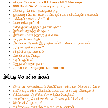
கிருபையின் காலம் - Y.K.P.Henry MP3 Message
666 SixSixSix Mark வலதுகை முத்திரை
ஆறாவது பேரரசு—நம்பமுடியாதது
ஐந்தாவது பேரரசு- உலகளாவிய ஒரே அரசாங்கம்,ஒரே தலைவன்
பலிக்கும் கனவு-ஆச்சரியம்
நோவாவின் நாட்கள்
பிரேதகுழியிலிருந்து உருவான தேசம்.
இஸ்ரேல் தேசத்தின் உதயம்
இஸ்ரேல் - உலகத்துக்கு ஒரு சுமை
பெருகிப்போன அறிவு
இஸ்ரேலை நோக்கி இருபதுகோடிப்பேர் கொண்ட ராணுவம்
யூப்ரடீஸ் நதி வற்றுமா?
திரும்பி வந்த நாணயம்
மீண்டு வந்த மொழி
கருப்பு சூரியன்
ஜெருசலம் எனும் நகரம்
Jesus Was Engaged, Not Married
இப்படி சொன்னார்கள்
கீதை படி இல்லாவிட்டால் வெளியேறு - கர்நாடக அமைச்சர் பேச்சு
உலகெங்கும் சிதற அடிக்கப்பட்டவர்கள் பற்றி திரு அன்பழகன்
சிரிக்கவல்ல-சிந்திக்க சில இந்திய மொழிகள்
மகரவிளக்கு செயற்கையே..சபரிமலை தந்திரி விளக்கம்
இவர்களின் முடிவுகள்
சிரிக்கவல்ல-சிந்திக்க சில தமிழக மொழிகள்