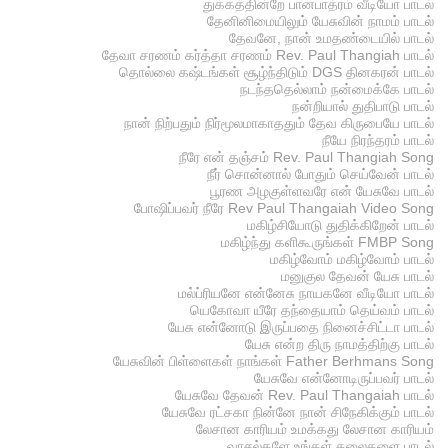
துக்கத்தின்றே பானபாத்ரம் வீடியோ பாடல்
தேனினிமையிலும் யேசுவின் நாமம் பாடல்
தேவனே, நான் உமதண்டையில் பாடல்
தேவா சரணம் கர்த்தா சரணம் Rev. Paul Thangiah பாடல்
தொல்லை கஷ்டங்கள் சூழ்ந்திடும் DGS தினகரன் பாடல்
நடந்ததெல்லாம் நன்மைக்கே பாடல்
நன்றியால் துதிபாடு பாடல்
நான் நிற்பதும் நிர்மூலமாகாததும் தேவ கிருபையே பாடல்
நீயே நிரந்தரம் பாடல்
நீரே என் தஞ்சம் Rev. Paul Thangiah Song
நீர் சொன்னால் போதும் செய்வேன் பாடல்
பூரண அழகுள்ளவரே என் யேசுவே பாடல்
போஷிப்பவர் நீரே Rev Paul Thangaiah Video Song
மகிழ்சியோடு துதிக்கிறேன் பாடல்
மகிழ்ந்து களிகூருங்கள் FMBP Song
மகிழ்வோம் மகிழ்வோம் பாடல்
மனுகுல தேவன் யேசு பாடல்
மல்ப்ரியனே என்னேசு நாயகனே வீடியோ பாடல்
யெகோவா யீரே தந்தையாம் தெய்வம் பாடல்
யேசு என்னோடு இருப்பதை நினைச்சிட்டா பாடல்
யேசு என்ற திரு நாமத்திற்கு பாடல்
யேசுவின் பிள்ளைகள் நாங்கள் Father Berhmans Song
யேசுவே என்னோடிருப்பவர் பாடல்
யேசுவே தேவன் Rev. Paul Thangaiah பாடல்
யேசுவே ரட்சகா நின்னே நான் சிநேகிக்கும் பாடல்
லேசான காரியம் உமக்கது லேசான காரியம்
வாசல்களே உங்கள் தலைகளை பாடல்