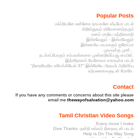
Popular Posts
மல்ப்ரியனே என்னேசு நாயகனே வீடியோ பாடல்
கிறிஸ்துவும் விவேகானந்தரும்
மனம் மாறிய மந்திரவாதி
இஸ்ரவேலும் - இஸ்மவேலும்
இஸ்லாமிய மயமாகும் ஐரோப்பா
முடிவுக்கு முன்...
நடக்கப்போகும் சம்பவங்களை முன்னறிவிப்பது பைபிள்.
இத்ரதோளம் யேகோவா சகாயுச்சு பாடல்
”நிறைவேறிய எசேக்கியேல் 37”-இஸ்ரேலிய பிரதமர் அறிவிப்பு
கற்பலகைகளுடன் மோசே.
Contact
If you have any comments or concerns about this site please
email me
thewayofsalvation@yahoo.com
Tamil Christian Video Songs
Every move I make
Give Thanks -நன்றி உள்ளம் நிறைவுடன் பாடல்
Help Is On The Way Song