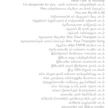
Here I Am To Worship
I'm desperate for you - நான் உமக்காய் ஏங்குகிறேன் பாடல்
Rev.பால்தங்கையா வீடியோ பாடல்கள் தொகுப்பு
You are My All in All
அதிகாலையில் உம் திருமுகம் தேடி பாடல்
அனுதினம் ஜெபிப்பதால் நீ சாத்தானின் எதிராளி பாடல்
ஆசீர்வாதமான தமிழ்நாடு பாடல்
ஆதாரம் நீர் தான் ஐயா பாடல்
ஆமென் அல்லெலுயா பாடல்
ஆராதனை தேவனே Rev. Paul Thangiah பாடல்
ஆராதனைக்குள் வாசம் செய்யும் Rev. Paul Thangiah Song
ஆழக்கடலிலே FMPB வீடியோ பாடல்
ஆவியானவரே உம் வல்லமை கூறவே பாடல்
இத்ரதோளம் யேகோவா சகாயுச்சு பாடல்
இயேசு ராஜா வந்திருக்கிறார் பாடல்
இயேசுவே உன்னை காணாமல் பாடல்
இயேவின் நாமம் இனிதான நாமம் பாடல்
இரு VBS சிறுவர் பாடல்கள்
உங்க கிருபைதான் என்னை தாங்குகின்றது பாடல்
உங்க முகத்தை பார்க்கணுமே யேசையா பாடல்
உந்தனுக்காகவே உயிர்வாழ துடிக்கிறேன் பாடல்
உம்ம அப்பானு கூப்பிடதான் ஆசை பாடல்
உம்மை நினைக்கும் போதெல்லாம் பாடல்
உம்மையே நான் நேசிப்பேன் பாடல்
உம்மோடு செலவிடும் ஒவ்வோரு நிமிடமும் பாடல்
உயிரோடு எழுந்தவரே பாடல்
எஜமானனே என் இயேசு ராஜனே