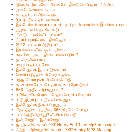
”நிறைவேறிய எசேக்கியேல் 37”-இஸ்ரேலிய பிரதமர் அறிவிப்பு
முன்பே சொன்ன ஏசாயா
சமுத்திரமும் அலைகளும்
பிற புற தீர்க்கதரிசனங்கள்
இஸ்ரேலில் விவசாயப் புரட்சி - தமிழக விவசாயிகள் இஸ்ரேல் பயணம்
குறுகாமல் பெருகவேண்டும்
மீண்டும் சனகெரிப் சங்கம்?
அராபிய நாடுகளும் இஸ்ரேலும்
2012-ல் உலகம் அழியுமா?
இடிக்கப்படவிருக்கும் மதில்கள்
எருசலேம் நகரம் இரண்டாக்கப்படுமா?
தமஸ்குவின் பாரம்
பழைய புதிய பாபேல்
இஸ்ரேலுக்கு இக்கட்டுக்காலம்
வெளிப்படுத்தின விசேஷ சுருக்கம்.
பத்து கொம்புகள்-வீடியோ செய்தி
காணாமல் போகப்போகும் கரன்சி நோட்டுகள்
666- அந்திக் கிறிஸ்து யார்?
பாபிலோனிய பேரரசும் மேதிய பெர்சிய பேரரசும்
பாதி இரும்பும் பாதி களிமண்ணும்
இஸ்ரேலுக்கு திரும்பும் யூதர்கள்
மிருகத்தின் முத்திரை 666 வீடியோ செய்தி
யார் அந்திகிறிஸ்து? வீடியோ செய்தி
இஸ்ரவேலும் - இஸ்மவேலும்
தூதர்களின் காலம்-YKP.Henry End Time Mp3 message
அந்திக்கிறிஸ்துவின் காலம் - YKP.Hentry MP3 Message