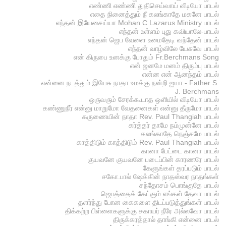
எண்ணி எண்ணி துதிசெய்வாய் வீடியோ பாடல்
எதை நினைத்தும் நீ கலங்காதே மகனே பாடல்
எந்தன் இயேசைய்யா Mohan C Lazarus Ministry பாடல்
எந்தன் உள்ளம் புது கவியாலே-பாடல்
எந்தன் ஜெப வேளை உமைதேடி வந்தேன் பாடல்
எந்தன் வாழ்விலே யேசுவே பாடல்
என் கிருபை உனக்கு போதும் Fr.Berchmans Song
என் ஜனமே மனம் திரும்பு பாடல்
என்ன என் ஆனந்தம் பாடல்
என்னை நடத்தும் இயேசு நாதா உமக்கு நன்றி ஐயா - Father S.
J. Berchmans
ஒருவரும் சேரக்கூடாத ஒளியில் வீடியோ பாடல்
கண்ணுநீர் என்னு மாறுமோ வேதனைகள் என்னு தீருமோ பாடல்
கருணையின் நாதா Rev. Paul Thangiah பாடல்
கர்த்தர் தாமே நம்முன்னே பாடல்
கலங்காதே நெஞ்சமே பாடல்
காத்திடும் காத்திடும் Rev. Paul Thangiah பாடல்
கானா பேட்டை கானா பாடல்
குயவனே குயவனே படைப்பின் காரணரே பாடல்
கேளுங்கள் தரப்படும் பாடல்
சகோ.பால் ஷேக்கின் நாதஸ்வர நாதங்கள்
சந்தோசம் பொங்குதே பாடல்
ஜெபத்தைக் கேட்கும் எங்கள் தேவா பாடல்
தளர்ந்து போன கைகளை திடப்படுத்துங்கள் பாடல்
திக்கற்ற பிள்ளைகளுக்கு சகாயர் நீரே அல்லவோ பாடல்
திருக்கரத்தால் தாங்கி என்னை பாடல்