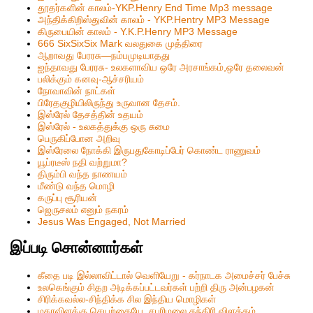
தூதர்களின் காலம்-YKP.Henry End Time Mp3 message
அந்திக்கிறிஸ்துவின் காலம் - YKP.Hentry MP3 Message
கிருபையின் காலம் - Y.K.P.Henry MP3 Message
666 SixSixSix Mark வலதுகை முத்திரை
ஆறாவது பேரரசு—நம்பமுடியாதது
ஐந்தாவது பேரரசு- உலகளாவிய ஒரே அரசாங்கம்,ஒரே தலைவன்
பலிக்கும் கனவு-ஆச்சரியம்
நோவாவின் நாட்கள்
பிரேதகுழியிலிருந்து உருவான தேசம்.
இஸ்ரேல் தேசத்தின் உதயம்
இஸ்ரேல் - உலகத்துக்கு ஒரு சுமை
பெருகிப்போன அறிவு
இஸ்ரேலை நோக்கி இருபதுகோடிப்பேர் கொண்ட ராணுவம்
யூப்ரடீஸ் நதி வற்றுமா?
திரும்பி வந்த நாணயம்
மீண்டு வந்த மொழி
கருப்பு சூரியன்
ஜெருசலம் எனும் நகரம்
Jesus Was Engaged, Not Married
இப்படி சொன்னார்கள்
கீதை படி இல்லாவிட்டால் வெளியேறு - கர்நாடக அமைச்சர் பேச்சு
உலகெங்கும் சிதற அடிக்கப்பட்டவர்கள் பற்றி திரு அன்பழகன்
சிரிக்கவல்ல-சிந்திக்க சில இந்திய மொழிகள்
மகரவிளக்கு செயற்கையே..சபரிமலை தந்திரி விளக்கம்