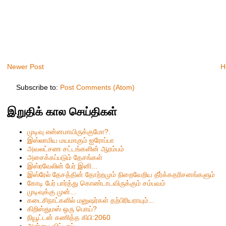
Newer Post
H
Subscribe to:
Post Comments (Atom)
இறுதிக் கால செய்திகள்
முடிவு என்னமாயிருக்குமோ?.
இஸ்லாமிய மயமாகும் ஐரோப்பா
அவலட்சண சட்டங்களின் ஆரம்பம்
அசைக்கப்படும் தேசங்கள்
இஸ்ரவேலின் பேர் இனி...
இஸ்ரேல் தேசத்தின் தோற்றமும் நிறைவேறிய தீர்க்கதரிசனங்களும்
கோடி பேர் பார்த்து கொண்டாடவிருக்கும் சம்பவம்
முடிவுக்கு முன்...
கடைசிநாட்களில் மனுஷர்கள் தற்பிரியராயும்...
கிறிஸ்தும‌ஸ் ஒரு பொய்?
நியூட்டன் கணித்த கிபி:2060
அன்பை விட்டாய்