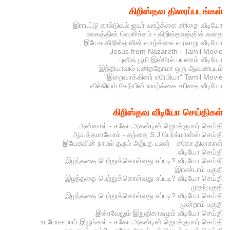
கிறிஸ்தவ திரைப்படங்கள்
இராபட்டு கால்டுவல் ஐயர் வாழ்க்கை சரிதை வீடியோ
உலகத்தின் வெளிச்சம் - கிறிஸ்தவத்தின் கதை
இயேசு கிறிஸ்துவின் வாழ்க்கை வரலாறு வீடியோ
Jesus from Nazareth - Tamil Movie
புனித பூமி இஸ்ரேல் பயணம் வீடியோ
இந்தியாவில் புனிததோமா ஒரு ஆவணபடம்
"இறைவாக்கினர் எரேமியா" Tamil Movie
வில்லியம் கேரியின் வாழ்க்கை சரிதை வீடியோ
கிறிஸ்தவ வீடியோ செய்திகள்
அன்னாள் - சகோ.அகஸ்டின் ஜெபக்குமார் செய்தி
ஆயத்தமாவோம் - தந்தை S.J.பெர்க்மான்ஸ் செய்தி
இயேசுவின் நாமம் தரும் அற்புத பலன் - சகோ.தினகரன்
வீடியோ செய்தி
இழந்ததை பெற்றுக்கொள்வது எப்படி? வீடியோ செய்தி
இரண்டாம் பகுதி
இழந்ததை பெற்றுக்கொள்வது எப்படி? வீடியோ செய்தி
முதற்பகுதி
இழந்ததை பெற்றுக்கொள்வது எப்படி? வீடியோ செய்தி
மூன்றாம் பகுதி
இஸ்ரவேலும் இறுதிகாலமும் வீடியோ செய்தி
உபயோகமாய் இருங்கள் - சகோ.அகஸ்டின் ஜெபக்குமார் செய்தி