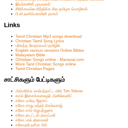
இவர்களின் முடிவுகள்
சிரிக்கவல்ல-சிந்திக்க சில தமிழக மொழிகள்
பி.வி.நரசிம்மராவின் தாகம்
Links
Tamil Christian Mp3 songs download
Christian Tamil Song Lyrics
பரிசுத்த வேதாகமம்-தமிழில்
English various versions Online Bibles
Malayalam Bible
Christian Songs online - Manavai.com
More Tanil Christian Songs online
Tamil Christian Pages
சாட்சிகளும் பேட்டிகளும்
அமெரிக்க கால்பந்தாட்ட வீரர் Tim Tebow
கசல் இசைக்கலைஞர் அனில்கண்ட்
சகோ.ஃபிரடி ஜோசப்
சகோ.சாது சுந்தர் செல்வராஜ்
சகோ.சாம் ஜெபத்துரை
சகோ.டைட்டஸ் தாயப்பன்
சகோ.பால் தினகரன்
சகோதரி.நசீமா பீவி