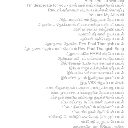
Here I Am To Worship
I'm desperate for you - நான் உமக்காய் ஏங்குகிறேன் பாடல்
Rev.பால்தங்கையா வீடியோ பாடல்கள் தொகுப்பு
You are My All in All
அதிகாலையில் உம் திருமுகம் தேடி பாடல்
அனுதினம் ஜெபிப்பதால் நீ சாத்தானின் எதிராளி பாடல்
ஆசீர்வாதமான தமிழ்நாடு பாடல்
ஆதாரம் நீர் தான் ஐயா பாடல்
ஆமென் அல்லெலுயா பாடல்
ஆராதனை தேவனே Rev. Paul Thangiah பாடல்
ஆராதனைக்குள் வாசம் செய்யும் Rev. Paul Thangiah Song
ஆழக்கடலிலே FMPB வீடியோ பாடல்
ஆவியானவரே உம் வல்லமை கூறவே பாடல்
இத்ரதோளம் யேகோவா சகாயுச்சு பாடல்
இயேசு ராஜா வந்திருக்கிறார் பாடல்
இயேசுவே உன்னை காணாமல் பாடல்
இயேவின் நாமம் இனிதான நாமம் பாடல்
இரு VBS சிறுவர் பாடல்கள்
உங்க கிருபைதான் என்னை தாங்குகின்றது பாடல்
உங்க முகத்தை பார்க்கணுமே யேசையா பாடல்
உந்தனுக்காகவே உயிர்வாழ துடிக்கிறேன் பாடல்
உம்ம அப்பானு கூப்பிடதான் ஆசை பாடல்
உம்மை நினைக்கும் போதெல்லாம் பாடல்
உம்மையே நான் நேசிப்பேன் பாடல்
உம்மோடு செலவிடும் ஒவ்வோரு நிமிடமும் பாடல்
உயிரோடு எழுந்தவரே பாடல்
எஜமானனே என் இயேசு ராஜனே