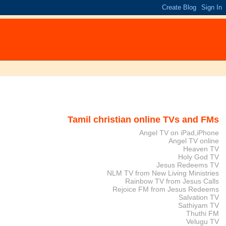
Tamil christian online TVs and FMs
Angel TV on iPad,iPhone
Angel TV online
Heaven TV
Holy God TV
Jesus Redeems TV
NLM TV from New Living Ministries
Rainbow TV from Jesus Calls
Rejoice FM from Jesus Redeems
Salvation TV
Sathiyam TV
Thuthi FM
Velugu TV