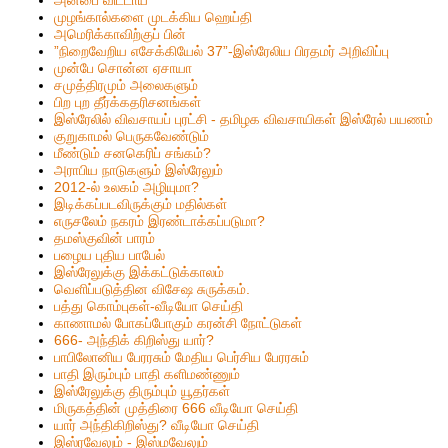
முழங்கால்களை முடக்கிய ஹெய்தி
அமெரிக்காவிற்குப் பின்
”நிறைவேறிய எசேக்கியேல் 37”-இஸ்ரேலிய பிரதமர் அறிவிப்பு
முன்பே சொன்ன ஏசாயா
சமுத்திரமும் அலைகளும்
பிற புற தீர்க்கதரிசனங்கள்
இஸ்ரேலில் விவசாயப் புரட்சி - தமிழக விவசாயிகள் இஸ்ரேல் பயணம்
குறுகாமல் பெருகவேண்டும்
மீண்டும் சனகெரிப் சங்கம்?
அராபிய நாடுகளும் இஸ்ரேலும்
2012-ல் உலகம் அழியுமா?
இடிக்கப்படவிருக்கும் மதில்கள்
எருசலேம் நகரம் இரண்டாக்கப்படுமா?
தமஸ்குவின் பாரம்
பழைய புதிய பாபேல்
இஸ்ரேலுக்கு இக்கட்டுக்காலம்
வெளிப்படுத்தின விசேஷ சுருக்கம்.
பத்து கொம்புகள்-வீடியோ செய்தி
காணாமல் போகப்போகும் கரன்சி நோட்டுகள்
666- அந்திக் கிறிஸ்து யார்?
பாபிலோனிய பேரரசும் மேதிய பெர்சிய பேரரசும்
பாதி இரும்பும் பாதி களிமண்ணும்
இஸ்ரேலுக்கு திரும்பும் யூதர்கள்
மிருகத்தின் முத்திரை 666 வீடியோ செய்தி
யார் அந்திகிறிஸ்து? வீடியோ செய்தி
இஸ்ரவேலும் - இஸ்மவேலும்