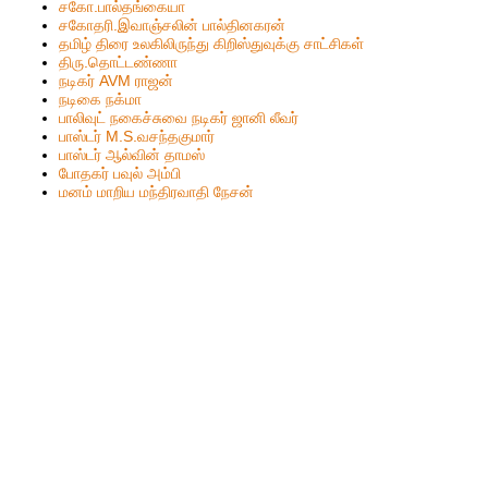
ச‌கோ.பால்த‌ங்கையா
ச‌கோதரி.இவாஞ்சலின் பால்தின‌க‌ர‌ன்
தமிழ் திரை உலகிலிருந்து கிறிஸ்துவுக்கு சாட்சிகள்
திரு.தொட்டண்ணா
நடிகர் AVM ராஜன்
நடிகை நக்மா
பாலிவுட் நகைச்சுவை நடிகர் ஜானி லீவர்
பாஸ்டர் M.S.வசந்தகுமார்
பாஸ்டர் ஆல்வின் தாமஸ்
போதகர் பவுல் அம்பி
மனம் மாறிய மந்திரவாதி நேசன்