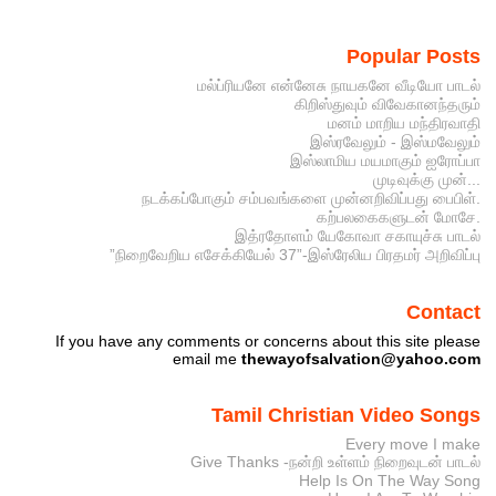
Popular Posts
மல்ப்ரியனே என்னேசு நாயகனே வீடியோ பாடல்
கிறிஸ்துவும் விவேகானந்தரும்
மனம் மாறிய மந்திரவாதி
இஸ்ரவேலும் - இஸ்மவேலும்
இஸ்லாமிய மயமாகும் ஐரோப்பா
முடிவுக்கு முன்...
நடக்கப்போகும் சம்பவங்களை முன்னறிவிப்பது பைபிள்.
கற்பலகைகளுடன் மோசே.
இத்ரதோளம் யேகோவா சகாயுச்சு பாடல்
”நிறைவேறிய எசேக்கியேல் 37”-இஸ்ரேலிய பிரதமர் அறிவிப்பு
Contact
If you have any comments or concerns about this site please
email me
thewayofsalvation@yahoo.com
Tamil Christian Video Songs
Every move I make
Give Thanks -நன்றி உள்ளம் நிறைவுடன் பாடல்
Help Is On The Way Song