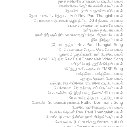
துக்கத்தின்றே பானபாத்ரம் வீடியோ பாடல்
தேனினிமையிலும் யேசுவின் நாமம் பாடல்
தேவனே, நான் உமதண்டையில் பாடல்
தேவா சரணம் கர்த்தா சரணம் Rev. Paul Thangiah பாடல்
தொல்லை கஷ்டங்கள் சூழ்ந்திடும் DGS தினகரன் பாடல்
நடந்ததெல்லாம் நன்மைக்கே பாடல்
நன்றியால் துதிபாடு பாடல்
நான் நிற்பதும் நிர்மூலமாகாததும் தேவ கிருபையே பாடல்
நீயே நிரந்தரம் பாடல்
நீரே என் தஞ்சம் Rev. Paul Thangiah Song
நீர் சொன்னால் போதும் செய்வேன் பாடல்
பூரண அழகுள்ளவரே என் யேசுவே பாடல்
போஷிப்பவர் நீரே Rev Paul Thangaiah Video Song
மகிழ்சியோடு துதிக்கிறேன் பாடல்
மகிழ்ந்து களிகூருங்கள் FMBP Song
மகிழ்வோம் மகிழ்வோம் பாடல்
மனுகுல தேவன் யேசு பாடல்
மல்ப்ரியனே என்னேசு நாயகனே வீடியோ பாடல்
யெகோவா யீரே தந்தையாம் தெய்வம் பாடல்
யேசு என்னோடு இருப்பதை நினைச்சிட்டா பாடல்
யேசு என்ற திரு நாமத்திற்கு பாடல்
யேசுவின் பிள்ளைகள் நாங்கள் Father Berhmans Song
யேசுவே என்னோடிருப்பவர் பாடல்
யேசுவே தேவன் Rev. Paul Thangaiah பாடல்
யேசுவே ரட்சகா நின்னே நான் சிநேகிக்கும் பாடல்
லேசான காரியம் உமக்கது லேசான காரியம்
வாசல்களே உங்கள் தலைகளை பாடல்