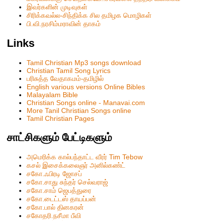
இவர்களின் முடிவுகள்
சிரிக்கவல்ல-சிந்திக்க சில தமிழக மொழிகள்
பி.வி.நரசிம்மராவின் தாகம்
Links
Tamil Christian Mp3 songs download
Christian Tamil Song Lyrics
பரிசுத்த வேதாகமம்-தமிழில்
English various versions Online Bibles
Malayalam Bible
Christian Songs online - Manavai.com
More Tanil Christian Songs online
Tamil Christian Pages
சாட்சிகளும் பேட்டிகளும்
அமெரிக்க கால்பந்தாட்ட வீரர் Tim Tebow
கசல் இசைக்கலைஞர் அனில்கண்ட்
சகோ.ஃபிரடி ஜோசப்
சகோ.சாது சுந்தர் செல்வராஜ்
சகோ.சாம் ஜெபத்துரை
சகோ.டைட்டஸ் தாயப்பன்
சகோ.பால் தினகரன்
சகோதரி.நசீமா பீவி