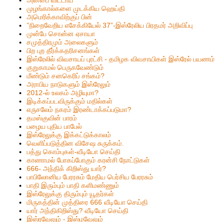
முழங்கால்களை முடக்கிய ஹெய்தி
அமெரிக்காவிற்குப் பின்
”நிறைவேறிய எசேக்கியேல் 37”-இஸ்ரேலிய பிரதமர் அறிவிப்பு
முன்பே சொன்ன ஏசாயா
சமுத்திரமும் அலைகளும்
பிற புற தீர்க்கதரிசனங்கள்
இஸ்ரேலில் விவசாயப் புரட்சி - தமிழக விவசாயிகள் இஸ்ரேல் பயணம்
குறுகாமல் பெருகவேண்டும்
மீண்டும் சனகெரிப் சங்கம்?
அராபிய நாடுகளும் இஸ்ரேலும்
2012-ல் உலகம் அழியுமா?
இடிக்கப்படவிருக்கும் மதில்கள்
எருசலேம் நகரம் இரண்டாக்கப்படுமா?
தமஸ்குவின் பாரம்
பழைய புதிய பாபேல்
இஸ்ரேலுக்கு இக்கட்டுக்காலம்
வெளிப்படுத்தின விசேஷ சுருக்கம்.
பத்து கொம்புகள்-வீடியோ செய்தி
காணாமல் போகப்போகும் கரன்சி நோட்டுகள்
666- அந்திக் கிறிஸ்து யார்?
பாபிலோனிய பேரரசும் மேதிய பெர்சிய பேரரசும்
பாதி இரும்பும் பாதி களிமண்ணும்
இஸ்ரேலுக்கு திரும்பும் யூதர்கள்
மிருகத்தின் முத்திரை 666 வீடியோ செய்தி
யார் அந்திகிறிஸ்து? வீடியோ செய்தி
இஸ்ரவேலும் - இஸ்மவேலும்