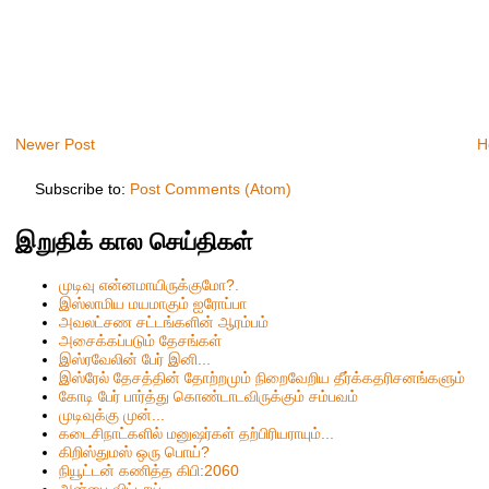
Newer Post
H
Subscribe to:
Post Comments (Atom)
இறுதிக் கால செய்திகள்
முடிவு என்னமாயிருக்குமோ?.
இஸ்லாமிய மயமாகும் ஐரோப்பா
அவலட்சண சட்டங்களின் ஆரம்பம்
அசைக்கப்படும் தேசங்கள்
இஸ்ரவேலின் பேர் இனி...
இஸ்ரேல் தேசத்தின் தோற்றமும் நிறைவேறிய தீர்க்கதரிசனங்களும்
கோடி பேர் பார்த்து கொண்டாடவிருக்கும் சம்பவம்
முடிவுக்கு முன்...
கடைசிநாட்களில் மனுஷர்கள் தற்பிரியராயும்...
கிறிஸ்தும‌ஸ் ஒரு பொய்?
நியூட்டன் கணித்த கிபி:2060
அன்பை விட்டாய்