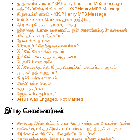
தூதர்களின் காலம்-YKP.Henry End Time Mp3 message
அந்திக்கிறிஸ்துவின் காலம் - YKP.Hentry MP3 Message
கிருபையின் காலம் - Y.K.P.Henry MP3 Message
666 SixSixSix Mark வலதுகை முத்திரை
ஆறாவது பேரரசு—நம்பமுடியாதது
ஐந்தாவது பேரரசு- உலகளாவிய ஒரே அரசாங்கம்,ஒரே தலைவன்
பலிக்கும் கனவு-ஆச்சரியம்
நோவாவின் நாட்கள்
பிரேதகுழியிலிருந்து உருவான தேசம்.
இஸ்ரேல் தேசத்தின் உதயம்
இஸ்ரேல் - உலகத்துக்கு ஒரு சுமை
பெருகிப்போன அறிவு
இஸ்ரேலை நோக்கி இருபதுகோடிப்பேர் கொண்ட ராணுவம்
யூப்ரடீஸ் நதி வற்றுமா?
திரும்பி வந்த நாணயம்
மீண்டு வந்த மொழி
கருப்பு சூரியன்
ஜெருசலம் எனும் நகரம்
Jesus Was Engaged, Not Married
இப்படி சொன்னார்கள்
கீதை படி இல்லாவிட்டால் வெளியேறு - கர்நாடக அமைச்சர் பேச்சு
உலகெங்கும் சிதற அடிக்கப்பட்டவர்கள் பற்றி திரு அன்பழகன்
சிரிக்கவல்ல-சிந்திக்க சில இந்திய மொழிகள்
மகரவிளக்கு செயற்கையே..சபரிமலை தந்திரி விளக்கம்