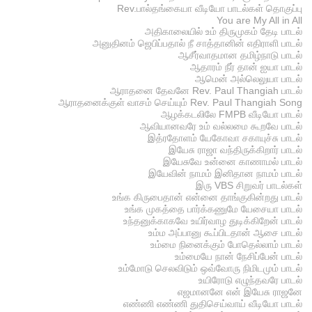
Rev.பால்தங்கையா வீடியோ பாடல்கள் தொகுப்பு
You are My All in All
அதிகாலையில் உம் திருமுகம் தேடி பாடல்
அனுதினம் ஜெபிப்பதால் நீ சாத்தானின் எதிராளி பாடல்
ஆசீர்வாதமான தமிழ்நாடு பாடல்
ஆதாரம் நீர் தான் ஐயா பாடல்
ஆமென் அல்லெலுயா பாடல்
ஆராதனை தேவனே Rev. Paul Thangiah பாடல்
ஆராதனைக்குள் வாசம் செய்யும் Rev. Paul Thangiah Song
ஆழக்கடலிலே FMPB வீடியோ பாடல்
ஆவியானவரே உம் வல்லமை கூறவே பாடல்
இத்ரதோளம் யேகோவா சகாயுச்சு பாடல்
இயேசு ராஜா வந்திருக்கிறார் பாடல்
இயேசுவே உன்னை காணாமல் பாடல்
இயேவின் நாமம் இனிதான நாமம் பாடல்
இரு VBS சிறுவர் பாடல்கள்
உங்க கிருபைதான் என்னை தாங்குகின்றது பாடல்
உங்க முகத்தை பார்க்கணுமே யேசையா பாடல்
உந்தனுக்காகவே உயிர்வாழ துடிக்கிறேன் பாடல்
உம்ம அப்பானு கூப்பிடதான் ஆசை பாடல்
உம்மை நினைக்கும் போதெல்லாம் பாடல்
உம்மையே நான் நேசிப்பேன் பாடல்
உம்மோடு செலவிடும் ஒவ்வோரு நிமிடமும் பாடல்
உயிரோடு எழுந்தவரே பாடல்
எஜமானனே என் இயேசு ராஜனே
எண்ணி எண்ணி துதிசெய்வாய் வீடியோ பாடல்