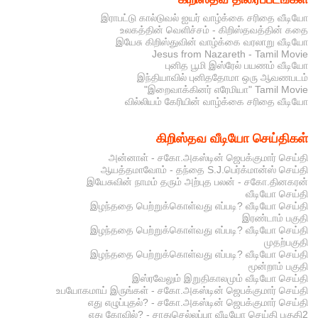
இராபட்டு கால்டுவல் ஐயர் வாழ்க்கை சரிதை வீடியோ
உலகத்தின் வெளிச்சம் - கிறிஸ்தவத்தின் கதை
இயேசு கிறிஸ்துவின் வாழ்க்கை வரலாறு வீடியோ
Jesus from Nazareth - Tamil Movie
புனித பூமி இஸ்ரேல் பயணம் வீடியோ
இந்தியாவில் புனிததோமா ஒரு ஆவணபடம்
"இறைவாக்கினர் எரேமியா" Tamil Movie
வில்லியம் கேரியின் வாழ்க்கை சரிதை வீடியோ
கிறிஸ்தவ வீடியோ செய்திகள்
அன்னாள் - சகோ.அகஸ்டின் ஜெபக்குமார் செய்தி
ஆயத்தமாவோம் - தந்தை S.J.பெர்க்மான்ஸ் செய்தி
இயேசுவின் நாமம் தரும் அற்புத பலன் - சகோ.தினகரன்
வீடியோ செய்தி
இழந்ததை பெற்றுக்கொள்வது எப்படி? வீடியோ செய்தி
இரண்டாம் பகுதி
இழந்ததை பெற்றுக்கொள்வது எப்படி? வீடியோ செய்தி
முதற்பகுதி
இழந்ததை பெற்றுக்கொள்வது எப்படி? வீடியோ செய்தி
மூன்றாம் பகுதி
இஸ்ரவேலும் இறுதிகாலமும் வீடியோ செய்தி
உபயோகமாய் இருங்கள் - சகோ.அகஸ்டின் ஜெபக்குமார் செய்தி
எது எழுப்புதல்? - சகோ.அகஸ்டின் ஜெபக்குமார் செய்தி
எது கோவில்? - சாதுசெல்லப்பா வீடியோ செய்தி பகுதி2