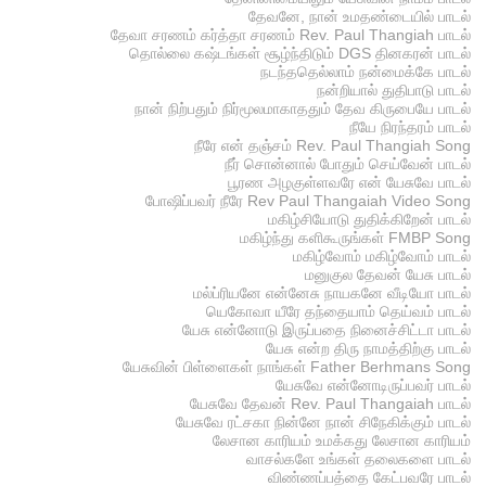
தேவனே, நான் உமதண்டையில் பாடல்
தேவா சரணம் கர்த்தா சரணம் Rev. Paul Thangiah பாடல்
தொல்லை கஷ்டங்கள் சூழ்ந்திடும் DGS தினகரன் பாடல்
நடந்ததெல்லாம் நன்மைக்கே பாடல்
நன்றியால் துதிபாடு பாடல்
நான் நிற்பதும் நிர்மூலமாகாததும் தேவ கிருபையே பாடல்
நீயே நிரந்தரம் பாடல்
நீரே என் தஞ்சம் Rev. Paul Thangiah Song
நீர் சொன்னால் போதும் செய்வேன் பாடல்
பூரண அழகுள்ளவரே என் யேசுவே பாடல்
போஷிப்பவர் நீரே Rev Paul Thangaiah Video Song
மகிழ்சியோடு துதிக்கிறேன் பாடல்
மகிழ்ந்து களிகூருங்கள் FMBP Song
மகிழ்வோம் மகிழ்வோம் பாடல்
மனுகுல தேவன் யேசு பாடல்
மல்ப்ரியனே என்னேசு நாயகனே வீடியோ பாடல்
யெகோவா யீரே தந்தையாம் தெய்வம் பாடல்
யேசு என்னோடு இருப்பதை நினைச்சிட்டா பாடல்
யேசு என்ற திரு நாமத்திற்கு பாடல்
யேசுவின் பிள்ளைகள் நாங்கள் Father Berhmans Song
யேசுவே என்னோடிருப்பவர் பாடல்
யேசுவே தேவன் Rev. Paul Thangaiah பாடல்
யேசுவே ரட்சகா நின்னே நான் சிநேகிக்கும் பாடல்
லேசான காரியம் உமக்கது லேசான காரியம்
வாசல்களே உங்கள் தலைகளை பாடல்
விண்ணப்பத்தை கேட்பவரே பாடல்