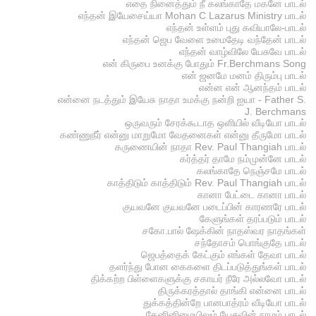
எதை நினைத்தும் நீ கலங்காதே மகனே பாடல்
எந்தன் இயேசைய்யா Mohan C Lazarus Ministry பாடல்
எந்தன் உள்ளம் புது கவியாலே-பாடல்
எந்தன் ஜெப வேளை உமைதேடி வந்தேன் பாடல்
எந்தன் வாழ்விலே யேசுவே பாடல்
என் கிருபை உனக்கு போதும் Fr.Berchmans Song
என் ஜனமே மனம் திரும்பு பாடல்
என்ன என் ஆனந்தம் பாடல்
என்னை நடத்தும் இயேசு நாதா உமக்கு நன்றி ஐயா - Father S.
J. Berchmans
ஒருவரும் சேரக்கூடாத ஒளியில் வீடியோ பாடல்
கண்ணுநீர் என்னு மாறுமோ வேதனைகள் என்னு தீருமோ பாடல்
கருணையின் நாதா Rev. Paul Thangiah பாடல்
கர்த்தர் தாமே நம்முன்னே பாடல்
கலங்காதே நெஞ்சமே பாடல்
காத்திடும் காத்திடும் Rev. Paul Thangiah பாடல்
கானா பேட்டை கானா பாடல்
குயவனே குயவனே படைப்பின் காரணரே பாடல்
கேளுங்கள் தரப்படும் பாடல்
சகோ.பால் ஷேக்கின் நாதஸ்வர நாதங்கள்
சந்தோசம் பொங்குதே பாடல்
ஜெபத்தைக் கேட்கும் எங்கள் தேவா பாடல்
தளர்ந்து போன கைகளை திடப்படுத்துங்கள் பாடல்
திக்கற்ற பிள்ளைகளுக்கு சகாயர் நீரே அல்லவோ பாடல்
திருக்கரத்தால் தாங்கி என்னை பாடல்
துக்கத்தின்றே பானபாத்ரம் வீடியோ பாடல்
தேனினிமையிலும் யேசுவின் நாமம் பாடல்