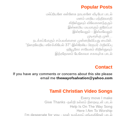
Popular Posts
மல்ப்ரியனே என்னேசு நாயகனே வீடியோ பாடல்
மனம் மாறிய மந்திரவாதி
கிறிஸ்துவும் விவேகானந்தரும்
இஸ்லாமிய மயமாகும் ஐரோப்பா
இஸ்ரவேலும் - இஸ்மவேலும்
முடிவுக்கு முன்...
நடக்கப்போகும் சம்பவங்களை முன்னறிவிப்பது பைபிள்.
”நிறைவேறிய எசேக்கியேல் 37”-இஸ்ரேலிய பிரதமர் அறிவிப்பு
ஹியூகோ சாவேசும் கிறிஸ்துவும்
இத்ரதோளம் யேகோவா சகாயுச்சு பாடல்
Contact
If you have any comments or concerns about this site please
email me
thewayofsalvation@yahoo.com
Tamil Christian Video Songs
Every move I make
Give Thanks -நன்றி உள்ளம் நிறைவுடன் பாடல்
Help Is On The Way Song
Here I Am To Worship
I'm desperate for you - நான் உமக்காய் ஏங்குகிறேன் பாடல்