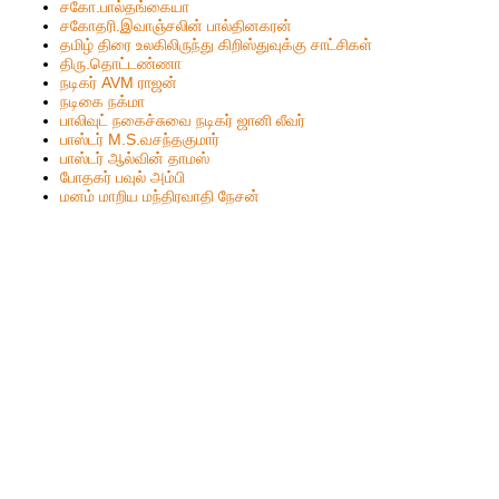
ச‌கோ.பால்த‌ங்கையா
ச‌கோதரி.இவாஞ்சலின் பால்தின‌க‌ர‌ன்
தமிழ் திரை உலகிலிருந்து கிறிஸ்துவுக்கு சாட்சிகள்
திரு.தொட்டண்ணா
நடிகர் AVM ராஜன்
நடிகை நக்மா
பாலிவுட் நகைச்சுவை நடிகர் ஜானி லீவர்
பாஸ்டர் M.S.வசந்தகுமார்
பாஸ்டர் ஆல்வின் தாமஸ்
போதகர் பவுல் அம்பி
மனம் மாறிய மந்திரவாதி நேசன்