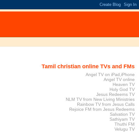
Tamil christian online TVs and FMs
Angel TV on iPad,iPhone
Angel TV online
Heaven TV
Holy God TV
Jesus Redeems TV
NLM TV from New Living Ministries
Rainbow TV from Jesus Calls
Rejoice FM from Jesus Redeems
Salvation TV
Sathiyam TV
Thuthi FM
Velugu TV