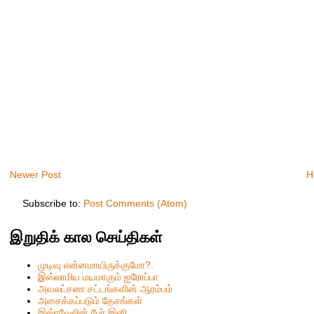
Newer Post
H
Subscribe to:
Post Comments (Atom)
இறுதிக் கால செய்திகள்
முடிவு என்னமாயிருக்குமோ?.
இஸ்லாமிய மயமாகும் ஐரோப்பா
அவலட்சண சட்டங்களின் ஆரம்பம்
அசைக்கப்படும் தேசங்கள்
இஸ்ரவேலின் பேர் இனி...