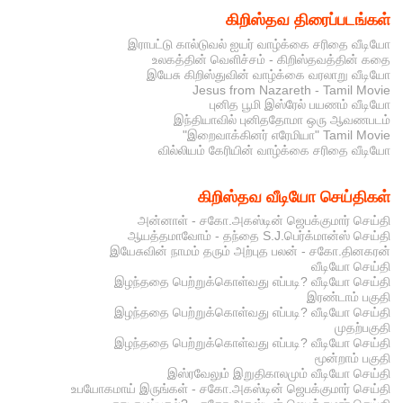
கிறிஸ்தவ திரைப்படங்கள்
இராபட்டு கால்டுவல் ஐயர் வாழ்க்கை சரிதை வீடியோ
உலகத்தின் வெளிச்சம் - கிறிஸ்தவத்தின் கதை
இயேசு கிறிஸ்துவின் வாழ்க்கை வரலாறு வீடியோ
Jesus from Nazareth - Tamil Movie
புனித பூமி இஸ்ரேல் பயணம் வீடியோ
இந்தியாவில் புனிததோமா ஒரு ஆவணபடம்
"இறைவாக்கினர் எரேமியா" Tamil Movie
வில்லியம் கேரியின் வாழ்க்கை சரிதை வீடியோ
கிறிஸ்தவ வீடியோ செய்திகள்
அன்னாள் - சகோ.அகஸ்டின் ஜெபக்குமார் செய்தி
ஆயத்தமாவோம் - தந்தை S.J.பெர்க்மான்ஸ் செய்தி
இயேசுவின் நாமம் தரும் அற்புத பலன் - சகோ.தினகரன்
வீடியோ செய்தி
இழந்ததை பெற்றுக்கொள்வது எப்படி? வீடியோ செய்தி
இரண்டாம் பகுதி
இழந்ததை பெற்றுக்கொள்வது எப்படி? வீடியோ செய்தி
முதற்பகுதி
இழந்ததை பெற்றுக்கொள்வது எப்படி? வீடியோ செய்தி
மூன்றாம் பகுதி
இஸ்ரவேலும் இறுதிகாலமும் வீடியோ செய்தி
உபயோகமாய் இருங்கள் - சகோ.அகஸ்டின் ஜெபக்குமார் செய்தி