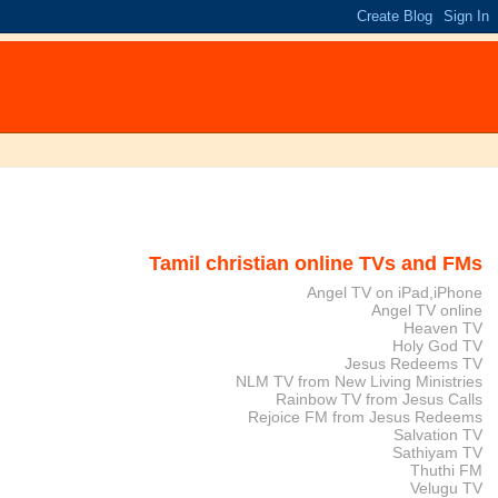
Tamil christian online TVs and FMs
Angel TV on iPad,iPhone
Angel TV online
Heaven TV
Holy God TV
Jesus Redeems TV
NLM TV from New Living Ministries
Rainbow TV from Jesus Calls
Rejoice FM from Jesus Redeems
Salvation TV
Sathiyam TV
Thuthi FM
Velugu TV