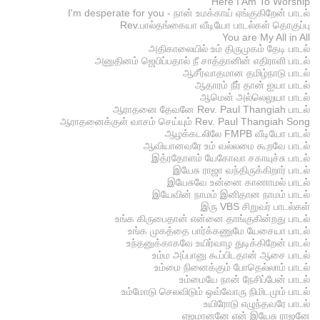
Here I Am To Worship
I'm desperate for you - நான் உமக்காய் ஏங்குகிறேன் பாடல்
Rev.பால்தங்கையா வீடியோ பாடல்கள் தொகுப்பு
You are My All in All
அதிகாலையில் உம் திருமுகம் தேடி பாடல்
அனுதினம் ஜெபிப்பதால் நீ சாத்தானின் எதிராளி பாடல்
ஆசீர்வாதமான தமிழ்நாடு பாடல்
ஆதாரம் நீர் தான் ஐயா பாடல்
ஆமென் அல்லெலுயா பாடல்
ஆராதனை தேவனே Rev. Paul Thangiah பாடல்
ஆராதனைக்குள் வாசம் செய்யும் Rev. Paul Thangiah Song
ஆழக்கடலிலே FMPB வீடியோ பாடல்
ஆவியானவரே உம் வல்லமை கூறவே பாடல்
இத்ரதோளம் யேகோவா சகாயுச்சு பாடல்
இயேசு ராஜா வந்திருக்கிறார் பாடல்
இயேசுவே உன்னை காணாமல் பாடல்
இயேவின் நாமம் இனிதான நாமம் பாடல்
இரு VBS சிறுவர் பாடல்கள்
உங்க கிருபைதான் என்னை தாங்குகின்றது பாடல்
உங்க முகத்தை பார்க்கணுமே யேசையா பாடல்
உந்தனுக்காகவே உயிர்வாழ துடிக்கிறேன் பாடல்
உம்ம அப்பானு கூப்பிடதான் ஆசை பாடல்
உம்மை நினைக்கும் போதெல்லாம் பாடல்
உம்மையே நான் நேசிப்பேன் பாடல்
உம்மோடு செலவிடும் ஒவ்வோரு நிமிடமும் பாடல்
உயிரோடு எழுந்தவரே பாடல்
எஜமானனே என் இயேசு ராஜனே