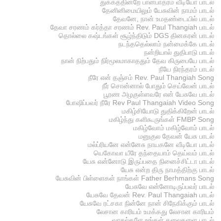
துக்கத்தின்றே பானபாத்ரம் வீடியோ பாடல்
தேனினிமையிலும் யேசுவின் நாமம் பாடல்
தேவனே, நான் உமதண்டையில் பாடல்
தேவா சரணம் கர்த்தா சரணம் Rev. Paul Thangiah பாடல்
தொல்லை கஷ்டங்கள் சூழ்ந்திடும் DGS தினகரன் பாடல்
நடந்ததெல்லாம் நன்மைக்கே பாடல்
நன்றியால் துதிபாடு பாடல்
நான் நிற்பதும் நிர்மூலமாகாததும் தேவ கிருபையே பாடல்
நீயே நிரந்தரம் பாடல்
நீரே என் தஞ்சம் Rev. Paul Thangiah Song
நீர் சொன்னால் போதும் செய்வேன் பாடல்
பூரண அழகுள்ளவரே என் யேசுவே பாடல்
போஷிப்பவர் நீரே Rev Paul Thangaiah Video Song
மகிழ்சியோடு துதிக்கிறேன் பாடல்
மகிழ்ந்து களிகூருங்கள் FMBP Song
மகிழ்வோம் மகிழ்வோம் பாடல்
மனுகுல தேவன் யேசு பாடல்
மல்ப்ரியனே என்னேசு நாயகனே வீடியோ பாடல்
யெகோவா யீரே தந்தையாம் தெய்வம் பாடல்
யேசு என்னோடு இருப்பதை நினைச்சிட்டா பாடல்
யேசு என்ற திரு நாமத்திற்கு பாடல்
யேசுவின் பிள்ளைகள் நாங்கள் Father Berhmans Song
யேசுவே என்னோடிருப்பவர் பாடல்
யேசுவே தேவன் Rev. Paul Thangaiah பாடல்
யேசுவே ரட்சகா நின்னே நான் சிநேகிக்கும் பாடல்
லேசான காரியம் உமக்கது லேசான காரியம்
வாசல்களே உங்கள் தலைகளை பாடல்