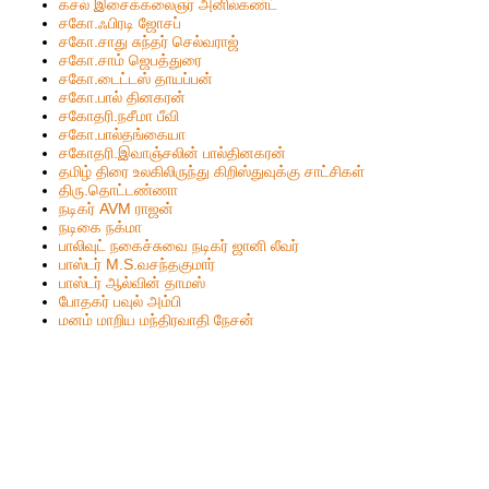
கசல் இசைக்கலைஞர் அனில்கண்ட்
சகோ.ஃபிரடி ஜோசப்
சகோ.சாது சுந்தர் செல்வராஜ்
சகோ.சாம் ஜெபத்துரை
சகோ.டைட்டஸ் தாயப்பன்
சகோ.பால் தினகரன்
சகோதரி.நசீமா பீவி
ச‌கோ.பால்த‌ங்கையா
ச‌கோதரி.இவாஞ்சலின் பால்தின‌க‌ர‌ன்
தமிழ் திரை உலகிலிருந்து கிறிஸ்துவுக்கு சாட்சிகள்
திரு.தொட்டண்ணா
நடிகர் AVM ராஜன்
நடிகை நக்மா
பாலிவுட் நகைச்சுவை நடிகர் ஜானி லீவர்
பாஸ்டர் M.S.வசந்தகுமார்
பாஸ்டர் ஆல்வின் தாமஸ்
போதகர் பவுல் அம்பி
மனம் மாறிய மந்திரவாதி நேசன்