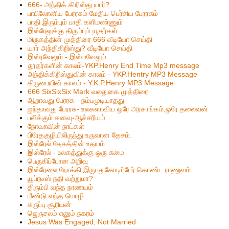
666- அந்திக் கிறிஸ்து யார்?
பாபிலோனிய பேரரசும் மேதிய பெர்சிய பேரரசும்
பாதி இரும்பும் பாதி களிமண்ணும்
இஸ்ரேலுக்கு திரும்பும் யூதர்கள்
மிருகத்தின் முத்திரை 666 வீடியோ செய்தி
யார் அந்திகிறிஸ்து? வீடியோ செய்தி
இஸ்ரவேலும் - இஸ்மவேலும்
தூதர்களின் காலம்-YKP.Henry End Time Mp3 message
அந்திக்கிறிஸ்துவின் காலம் - YKP.Hentry MP3 Message
கிருபையின் காலம் - Y.K.P.Henry MP3 Message
666 SixSixSix Mark வலதுகை முத்திரை
ஆறாவது பேரரசு—நம்பமுடியாதது
ஐந்தாவது பேரரசு- உலகளாவிய ஒரே அரசாங்கம்,ஒரே தலைவன்
பலிக்கும் கனவு-ஆச்சரியம்
நோவாவின் நாட்கள்
பிரேதகுழியிலிருந்து உருவான தேசம்.
இஸ்ரேல் தேசத்தின் உதயம்
இஸ்ரேல் - உலகத்துக்கு ஒரு சுமை
பெருகிப்போன அறிவு
இஸ்ரேலை நோக்கி இருபதுகோடிப்பேர் கொண்ட ராணுவம்
யூப்ரடீஸ் நதி வற்றுமா?
திரும்பி வந்த நாணயம்
மீண்டு வந்த மொழி
கருப்பு சூரியன்
ஜெருசலம் எனும் நகரம்
Jesus Was Engaged, Not Married