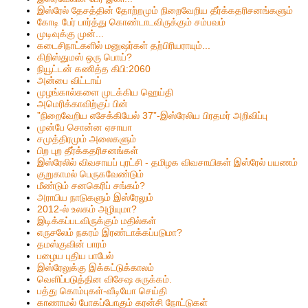
இஸ்ரேல் தேசத்தின் தோற்றமும் நிறைவேறிய தீர்க்கதரிசனங்களும்
கோடி பேர் பார்த்து கொண்டாடவிருக்கும் சம்பவம்
முடிவுக்கு முன்...
கடைசிநாட்களில் மனுஷர்கள் தற்பிரியராயும்...
கிறிஸ்தும‌ஸ் ஒரு பொய்?
நியூட்டன் கணித்த கிபி:2060
அன்பை விட்டாய்
முழங்கால்களை முடக்கிய ஹெய்தி
அமெரிக்காவிற்குப் பின்
”நிறைவேறிய எசேக்கியேல் 37”-இஸ்ரேலிய பிரதமர் அறிவிப்பு
முன்பே சொன்ன ஏசாயா
சமுத்திரமும் அலைகளும்
பிற புற தீர்க்கதரிசனங்கள்
இஸ்ரேலில் விவசாயப் புரட்சி - தமிழக விவசாயிகள் இஸ்ரேல் பயணம்
குறுகாமல் பெருகவேண்டும்
மீண்டும் சனகெரிப் சங்கம்?
அராபிய நாடுகளும் இஸ்ரேலும்
2012-ல் உலகம் அழியுமா?
இடிக்கப்படவிருக்கும் மதில்கள்
எருசலேம் நகரம் இரண்டாக்கப்படுமா?
தமஸ்குவின் பாரம்
பழைய புதிய பாபேல்
இஸ்ரேலுக்கு இக்கட்டுக்காலம்
வெளிப்படுத்தின விசேஷ சுருக்கம்.
பத்து கொம்புகள்-வீடியோ செய்தி
காணாமல் போகப்போகும் கரன்சி நோட்டுகள்