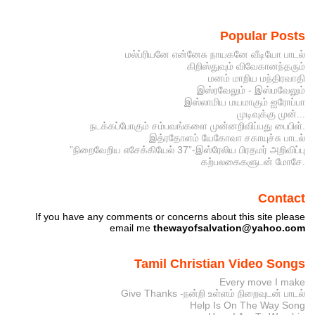
Popular Posts
மல்ப்ரியனே என்னேசு நாயகனே வீடியோ பாடல்
கிறிஸ்துவும் விவேகானந்தரும்
மனம் மாறிய மந்திரவாதி
இஸ்ரவேலும் - இஸ்மவேலும்
இஸ்லாமிய மயமாகும் ஐரோப்பா
முடிவுக்கு முன்...
நடக்கப்போகும் சம்பவங்களை முன்னறிவிப்பது பைபிள்.
இத்ரதோளம் யேகோவா சகாயுச்சு பாடல்
”நிறைவேறிய எசேக்கியேல் 37”-இஸ்ரேலிய பிரதமர் அறிவிப்பு
கற்பலகைகளுடன் மோசே.
Contact
If you have any comments or concerns about this site please
email me
thewayofsalvation@yahoo.com
Tamil Christian Video Songs
Every move I make
Give Thanks -நன்றி உள்ளம் நிறைவுடன் பாடல்
Help Is On The Way Song