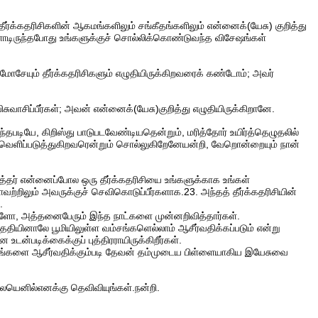
ர்க்கதரிசிகளின் ஆகமங்களிலும் சங்கீதங்களிலும் என்னைக்(யேசு) குறித்து
டிருந்தபோது உங்களுக்குச் சொல்லிக்கொண்டுவந்த விசேஷங்கள்
மோசேயும் தீர்க்கதரிசிகளும் எழுதியிருக்கிறவரைக் கண்டோம்; அவர்
ுவாசிப்பீர்கள்; அவன் என்னைக்(யேசு)குறித்து எழுதியிருக்கிறானே.
்தபடியே, கிறிஸ்து பாடுபடவேண்டியதென்றும், மரித்தோர் உயிர்த்தெழுதலில்
 வெளிப்படுத்துகிறவரென்றும் சொல்லுகிறேனேயன்றி, வேறொன்றையும் நான்
்தர் என்னைப்போல ஒரு தீர்க்கதரிசியை உங்களுக்காக உங்கள்
ாவற்றிலும் அவருக்குச் செவிகொடுப்பீர்களாக.23. அந்தத் தீர்க்கதரிசியின்
.
்களோ, அத்தனைபேரும் இந்த நாட்களை முன்னறிவித்தார்கள்.
் சந்ததியினாலே பூமியிலுள்ள வம்சங்களெல்லாம் ஆசீர்வதிக்கப்படும் என்று
்படிக்கைக்குப் புத்திரராயிருக்கிறீர்கள்.
ி, உங்களை ஆசீர்வதிக்கும்படி தேவன் தம்முடைய பிள்ளையாகிய இயேசுவை
யெனில்எனக்கு தெவிவியுங்கள்.நன்றி.