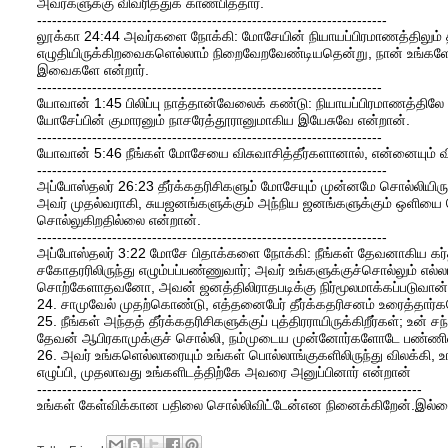
அவர்களுக்கு விவரித்துக் காண்பித்தார்.
----------------------------------------------------------------------
லூக்கா 24:44 அவர்களை நோக்கி: மோசேயின் நியாயப்பிரமாணத்திலும் தீ
எழுதியிருக்கிறவைகளெல்லாம் நிறைவேறவேண்டியதென்று, நான் உங்களோ
இவைகளே என்றார்.
---------------------------------------------------------------------
யோவான் 1:45 பிலிப்பு நாத்தான்வேலைக் கண்டு: நியாயப்பிரமாணத்திலே 
யோசேப்பின் குமாரனும் நாசரேத்தூரானுமாகிய இயேசுவே என்றான்.
---------------------------------------------------------------------
யோவான் 5:46 நீங்கள் மோசேயை விசுவாசித்தீர்களானால், என்னையும் விச
----------------------------------------------------------------------
அப்போஸ்தலர் 26:23 தீர்க்கதரிசிகளும் மோசேயும் முன்னமே சொல்லியிருந
அவர் முதல்வராகி, சுயஜனங்களுக்கும் அந்நிய ஜனங்களுக்கும் ஒளியை
சொல்லுகிறதில்லை என்றான்.
----------------------------------------------------------------------
அப்போஸ்தலர் 3:22 மோசே பிதாக்களை நோக்கி: நீங்கள் தேவனாகிய கர்த
சகோதரரிலிருந்து எழும்பப்பண்ணுவார்; அவர் உங்களுக்குச்சொல்லும் எல்ல
சொற்கேளாதவனோ, அவன் ஜனத்திலிராதபடிக்கு நிர்மூலமாக்கப்படுவான்
24. சாமுவேல் முதற்கொண்டு, எத்தனைபேர் தீர்க்கதரிசனம் உரைத்தார
25. நீங்கள் அந்தத் தீர்க்கதரிசிகளுக்குப் புத்திரராயிருக்கிறீர்கள்; உன
தேவன் ஆபிரகாமுக்குச் சொல்லி, நம்முடைய முன்னோர்களோடே பண்ணின உடன
26. அவர் உங்களெல்லாரையும் உங்கள் பொல்லாங்குகளிலிருந்து விலக்க
எழுப்பி, முதலாவது உங்களிடத்திற்கே அவரை அனுப்பினார் என்றான்
-----------------------------------------------------------------------------
உங்கள் கேள்விக்கான பதிலை சொல்லிவிட்டேன்என நினைக்கிறேன்.இல்லை