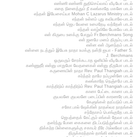
எண்ணி எண்ணி துதிசெய்வாய் வீடியோ பாடல்
எதை நினைத்தும் நீ கலங்காதே மகனே பாடல்
எந்தன் இயேசைய்யா Mohan C Lazarus Ministry பாடல்
எந்தன் உள்ளம் புது கவியாலே-பாடல்
எந்தன் ஜெப வேளை உமைதேடி வந்தேன் பாடல்
எந்தன் வாழ்விலே யேசுவே பாடல்
என் கிருபை உனக்கு போதும் Fr.Berchmans Song
என் ஜனமே மனம் திரும்பு பாடல்
என்ன என் ஆனந்தம் பாடல்
என்னை நடத்தும் இயேசு நாதா உமக்கு நன்றி ஐயா - Father S.
J. Berchmans
ஒருவரும் சேரக்கூடாத ஒளியில் வீடியோ பாடல்
கண்ணுநீர் என்னு மாறுமோ வேதனைகள் என்னு தீருமோ பாடல்
கருணையின் நாதா Rev. Paul Thangiah பாடல்
கர்த்தர் தாமே நம்முன்னே பாடல்
கலங்காதே நெஞ்சமே பாடல்
காத்திடும் காத்திடும் Rev. Paul Thangiah பாடல்
கானா பேட்டை கானா பாடல்
குயவனே குயவனே படைப்பின் காரணரே பாடல்
கேளுங்கள் தரப்படும் பாடல்
சகோ.பால் ஷேக்கின் நாதஸ்வர நாதங்கள்
சந்தோசம் பொங்குதே பாடல்
ஜெபத்தைக் கேட்கும் எங்கள் தேவா பாடல்
தளர்ந்து போன கைகளை திடப்படுத்துங்கள் பாடல்
திக்கற்ற பிள்ளைகளுக்கு சகாயர் நீரே அல்லவோ பாடல்
திருக்கரத்தால் தாங்கி என்னை பாடல்