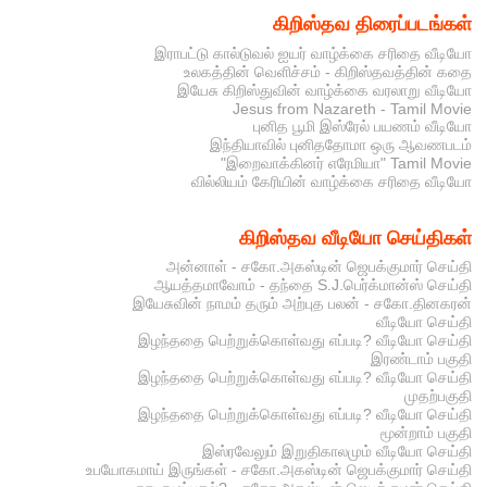
கிறிஸ்தவ திரைப்படங்கள்
இராபட்டு கால்டுவல் ஐயர் வாழ்க்கை சரிதை வீடியோ
உலகத்தின் வெளிச்சம் - கிறிஸ்தவத்தின் கதை
இயேசு கிறிஸ்துவின் வாழ்க்கை வரலாறு வீடியோ
Jesus from Nazareth - Tamil Movie
புனித பூமி இஸ்ரேல் பயணம் வீடியோ
இந்தியாவில் புனிததோமா ஒரு ஆவணபடம்
"இறைவாக்கினர் எரேமியா" Tamil Movie
வில்லியம் கேரியின் வாழ்க்கை சரிதை வீடியோ
கிறிஸ்தவ வீடியோ செய்திகள்
அன்னாள் - சகோ.அகஸ்டின் ஜெபக்குமார் செய்தி
ஆயத்தமாவோம் - தந்தை S.J.பெர்க்மான்ஸ் செய்தி
இயேசுவின் நாமம் தரும் அற்புத பலன் - சகோ.தினகரன்
வீடியோ செய்தி
இழந்ததை பெற்றுக்கொள்வது எப்படி? வீடியோ செய்தி
இரண்டாம் பகுதி
இழந்ததை பெற்றுக்கொள்வது எப்படி? வீடியோ செய்தி
முதற்பகுதி
இழந்ததை பெற்றுக்கொள்வது எப்படி? வீடியோ செய்தி
மூன்றாம் பகுதி
இஸ்ரவேலும் இறுதிகாலமும் வீடியோ செய்தி
உபயோகமாய் இருங்கள் - சகோ.அகஸ்டின் ஜெபக்குமார் செய்தி