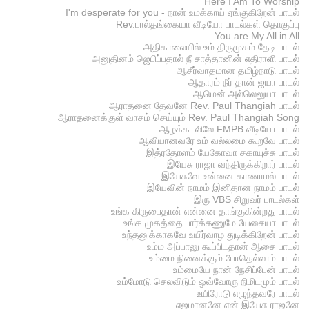
Here I Am To Worship
I'm desperate for you - நான் உமக்காய் ஏங்குகிறேன் பாடல்
Rev.பால்தங்கையா வீடியோ பாடல்கள் தொகுப்பு
You are My All in All
அதிகாலையில் உம் திருமுகம் தேடி பாடல்
அனுதினம் ஜெபிப்பதால் நீ சாத்தானின் எதிராளி பாடல்
ஆசீர்வாதமான தமிழ்நாடு பாடல்
ஆதாரம் நீர் தான் ஐயா பாடல்
ஆமென் அல்லெலுயா பாடல்
ஆராதனை தேவனே Rev. Paul Thangiah பாடல்
ஆராதனைக்குள் வாசம் செய்யும் Rev. Paul Thangiah Song
ஆழக்கடலிலே FMPB வீடியோ பாடல்
ஆவியானவரே உம் வல்லமை கூறவே பாடல்
இத்ரதோளம் யேகோவா சகாயுச்சு பாடல்
இயேசு ராஜா வந்திருக்கிறார் பாடல்
இயேசுவே உன்னை காணாமல் பாடல்
இயேவின் நாமம் இனிதான நாமம் பாடல்
இரு VBS சிறுவர் பாடல்கள்
உங்க கிருபைதான் என்னை தாங்குகின்றது பாடல்
உங்க முகத்தை பார்க்கணுமே யேசையா பாடல்
உந்தனுக்காகவே உயிர்வாழ துடிக்கிறேன் பாடல்
உம்ம அப்பானு கூப்பிடதான் ஆசை பாடல்
உம்மை நினைக்கும் போதெல்லாம் பாடல்
உம்மையே நான் நேசிப்பேன் பாடல்
உம்மோடு செலவிடும் ஒவ்வோரு நிமிடமும் பாடல்
உயிரோடு எழுந்தவரே பாடல்
எஜமானனே என் இயேசு ராஜனே