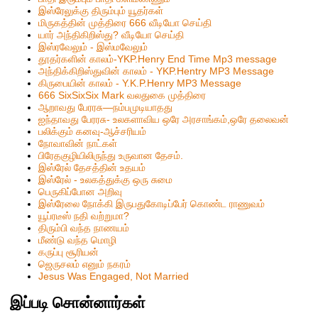
இஸ்ரேலுக்கு திரும்பும் யூதர்கள்
மிருகத்தின் முத்திரை 666 வீடியோ செய்தி
யார் அந்திகிறிஸ்து? வீடியோ செய்தி
இஸ்ரவேலும் - இஸ்மவேலும்
தூதர்களின் காலம்-YKP.Henry End Time Mp3 message
அந்திக்கிறிஸ்துவின் காலம் - YKP.Hentry MP3 Message
கிருபையின் காலம் - Y.K.P.Henry MP3 Message
666 SixSixSix Mark வலதுகை முத்திரை
ஆறாவது பேரரசு—நம்பமுடியாதது
ஐந்தாவது பேரரசு- உலகளாவிய ஒரே அரசாங்கம்,ஒரே தலைவன்
பலிக்கும் கனவு-ஆச்சரியம்
நோவாவின் நாட்கள்
பிரேதகுழியிலிருந்து உருவான தேசம்.
இஸ்ரேல் தேசத்தின் உதயம்
இஸ்ரேல் - உலகத்துக்கு ஒரு சுமை
பெருகிப்போன அறிவு
இஸ்ரேலை நோக்கி இருபதுகோடிப்பேர் கொண்ட ராணுவம்
யூப்ரடீஸ் நதி வற்றுமா?
திரும்பி வந்த நாணயம்
மீண்டு வந்த மொழி
கருப்பு சூரியன்
ஜெருசலம் எனும் நகரம்
Jesus Was Engaged, Not Married
இப்படி சொன்னார்கள்