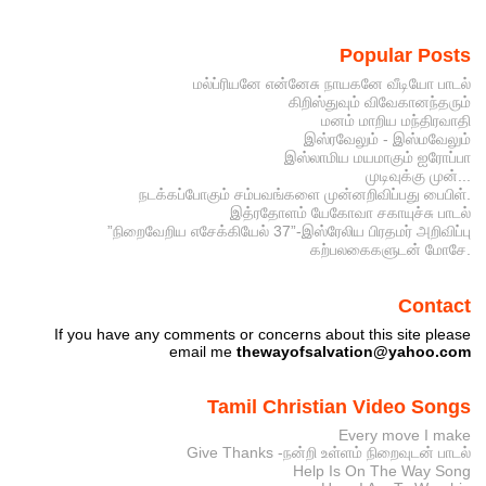
Popular Posts
மல்ப்ரியனே என்னேசு நாயகனே வீடியோ பாடல்
கிறிஸ்துவும் விவேகானந்தரும்
மனம் மாறிய மந்திரவாதி
இஸ்ரவேலும் - இஸ்மவேலும்
இஸ்லாமிய மயமாகும் ஐரோப்பா
முடிவுக்கு முன்...
நடக்கப்போகும் சம்பவங்களை முன்னறிவிப்பது பைபிள்.
இத்ரதோளம் யேகோவா சகாயுச்சு பாடல்
”நிறைவேறிய எசேக்கியேல் 37”-இஸ்ரேலிய பிரதமர் அறிவிப்பு
கற்பலகைகளுடன் மோசே.
Contact
If you have any comments or concerns about this site please
email me
thewayofsalvation@yahoo.com
Tamil Christian Video Songs
Every move I make
Give Thanks -நன்றி உள்ளம் நிறைவுடன் பாடல்
Help Is On The Way Song