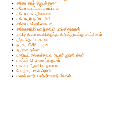
சகோ.சாம் ஜெபத்துரை
சகோ.டைட்டஸ் தாயப்பன்
சகோ.பால் தினகரன்
சகோதரி.நசீமா பீவி
ச‌கோ.பால்த‌ங்கையா
ச‌கோதரி.இவாஞ்சலின் பால்தின‌க‌ர‌ன்
தமிழ் திரை உலகிலிருந்து கிறிஸ்துவுக்கு சாட்சிகள்
திரு.தொட்டண்ணா
நடிகர் AVM ராஜன்
நடிகை நக்மா
பாலிவுட் நகைச்சுவை நடிகர் ஜானி லீவர்
பாஸ்டர் M.S.வசந்தகுமார்
பாஸ்டர் ஆல்வின் தாமஸ்
போதகர் பவுல் அம்பி
மனம் மாறிய மந்திரவாதி நேசன்