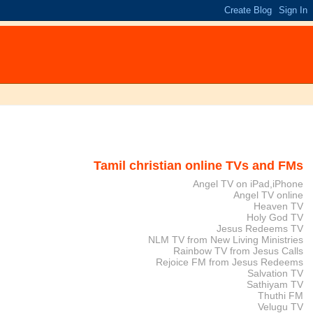
Tamil christian online TVs and FMs
Angel TV on iPad,iPhone
Angel TV online
Heaven TV
Holy God TV
Jesus Redeems TV
NLM TV from New Living Ministries
Rainbow TV from Jesus Calls
Rejoice FM from Jesus Redeems
Salvation TV
Sathiyam TV
Thuthi FM
Velugu TV