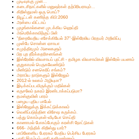
முடிவுக்கு முன்...
கடைசிநாட்களில் மனுஷர்கள் தற்பிரியராயும்...
கிறிஸ்தும‌ஸ் ஒரு பொய்?
நியூட்டன் கணித்த கிபி:2060
அன்பை விட்டாய்
முழங்கால்களை முடக்கிய ஹெய்தி
அமெரிக்காவிற்குப் பின்
”நிறைவேறிய எசேக்கியேல் 37”-இஸ்ரேலிய பிரதமர் அறிவிப்பு
முன்பே சொன்ன ஏசாயா
சமுத்திரமும் அலைகளும்
பிற புற தீர்க்கதரிசனங்கள்
இஸ்ரேலில் விவசாயப் புரட்சி - தமிழக விவசாயிகள் இஸ்ரேல் பயணம்
குறுகாமல் பெருகவேண்டும்
மீண்டும் சனகெரிப் சங்கம்?
அராபிய நாடுகளும் இஸ்ரேலும்
2012-ல் உலகம் அழியுமா?
இடிக்கப்படவிருக்கும் மதில்கள்
எருசலேம் நகரம் இரண்டாக்கப்படுமா?
தமஸ்குவின் பாரம்
பழைய புதிய பாபேல்
இஸ்ரேலுக்கு இக்கட்டுக்காலம்
வெளிப்படுத்தின விசேஷ சுருக்கம்.
பத்து கொம்புகள்-வீடியோ செய்தி
காணாமல் போகப்போகும் கரன்சி நோட்டுகள்
666- அந்திக் கிறிஸ்து யார்?
பாபிலோனிய பேரரசும் மேதிய பெர்சிய பேரரசும்
பாதி இரும்பும் பாதி களிமண்ணும்