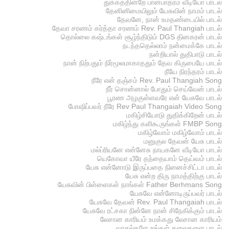
துக்கத்தின்றே பானபாத்ரம் வீடியோ பாடல்
தேனினிமையிலும் யேசுவின் நாமம் பாடல்
தேவனே, நான் உமதண்டையில் பாடல்
தேவா சரணம் கர்த்தா சரணம் Rev. Paul Thangiah பாடல்
தொல்லை கஷ்டங்கள் சூழ்ந்திடும் DGS தினகரன் பாடல்
நடந்ததெல்லாம் நன்மைக்கே பாடல்
நன்றியால் துதிபாடு பாடல்
நான் நிற்பதும் நிர்மூலமாகாததும் தேவ கிருபையே பாடல்
நீயே நிரந்தரம் பாடல்
நீரே என் தஞ்சம் Rev. Paul Thangiah Song
நீர் சொன்னால் போதும் செய்வேன் பாடல்
பூரண அழகுள்ளவரே என் யேசுவே பாடல்
போஷிப்பவர் நீரே Rev Paul Thangaiah Video Song
மகிழ்சியோடு துதிக்கிறேன் பாடல்
மகிழ்ந்து களிகூருங்கள் FMBP Song
மகிழ்வோம் மகிழ்வோம் பாடல்
மனுகுல தேவன் யேசு பாடல்
மல்ப்ரியனே என்னேசு நாயகனே வீடியோ பாடல்
யெகோவா யீரே தந்தையாம் தெய்வம் பாடல்
யேசு என்னோடு இருப்பதை நினைச்சிட்டா பாடல்
யேசு என்ற திரு நாமத்திற்கு பாடல்
யேசுவின் பிள்ளைகள் நாங்கள் Father Berhmans Song
யேசுவே என்னோடிருப்பவர் பாடல்
யேசுவே தேவன் Rev. Paul Thangaiah பாடல்
யேசுவே ரட்சகா நின்னே நான் சிநேகிக்கும் பாடல்
லேசான காரியம் உமக்கது லேசான காரியம்
வாசல்களே உங்கள் தலைகளை பாடல்