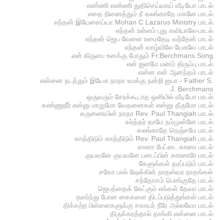
எண்ணி எண்ணி துதிசெய்வாய் வீடியோ பாடல்
எதை நினைத்தும் நீ கலங்காதே மகனே பாடல்
எந்தன் இயேசைய்யா Mohan C Lazarus Ministry பாடல்
எந்தன் உள்ளம் புது கவியாலே-பாடல்
எந்தன் ஜெப வேளை உமைதேடி வந்தேன் பாடல்
எந்தன் வாழ்விலே யேசுவே பாடல்
என் கிருபை உனக்கு போதும் Fr.Berchmans Song
என் ஜனமே மனம் திரும்பு பாடல்
என்ன என் ஆனந்தம் பாடல்
என்னை நடத்தும் இயேசு நாதா உமக்கு நன்றி ஐயா - Father S.
J. Berchmans
ஒருவரும் சேரக்கூடாத ஒளியில் வீடியோ பாடல்
கண்ணுநீர் என்னு மாறுமோ வேதனைகள் என்னு தீருமோ பாடல்
கருணையின் நாதா Rev. Paul Thangiah பாடல்
கர்த்தர் தாமே நம்முன்னே பாடல்
கலங்காதே நெஞ்சமே பாடல்
காத்திடும் காத்திடும் Rev. Paul Thangiah பாடல்
கானா பேட்டை கானா பாடல்
குயவனே குயவனே படைப்பின் காரணரே பாடல்
கேளுங்கள் தரப்படும் பாடல்
சகோ.பால் ஷேக்கின் நாதஸ்வர நாதங்கள்
சந்தோசம் பொங்குதே பாடல்
ஜெபத்தைக் கேட்கும் எங்கள் தேவா பாடல்
தளர்ந்து போன கைகளை திடப்படுத்துங்கள் பாடல்
திக்கற்ற பிள்ளைகளுக்கு சகாயர் நீரே அல்லவோ பாடல்
திருக்கரத்தால் தாங்கி என்னை பாடல்