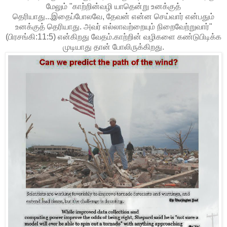
மேலும் "காற்றின்வழி யாதென்று உனக்குத்
தெரியாது...இதைப்போலவே, தேவன் என்ன செய்வார் என்பதும்
உனக்குத் தெரியாது. அவர் எல்லாவற்றையும் நிறைவேற்றுவார்"
(பிர‌ச‌ங்கி:11:5) என்கிறது வேத‌ம்.காற்றின் வ‌ழிக‌ளை க‌ண்டுபிடிக்க‌
முடியாது தான் போலிருக்கிற‌து.