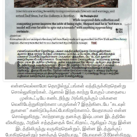
என்ன‌வெல்லாமோ தொழில்நுட்ப‌ங்க‌ள் வ‌ந்திருக்கிற‌தென்று
சொல்லுகிறார்க‌ள். ஆனால் இந்த‌ காற்று போகும் பாதையை
முன்கூட்டியே க‌ண்ட‌றிந்து அங்கிருக்கும் ம‌க்க‌ளை
வெளியேற்றுகிறார்க‌ளா பாருங்க‌ள்? இத‌ற்கிடையே "க‌ட‌வுள்
துக‌ளை" க‌ண்டுபிடிக்க‌ப்போகிறார்க‌ளாம். வேதாக‌ம‌ம் என்ன‌
சொல்லுகிற‌து."காற்றானது தனக்கு இஷ்டமான இடத்திலே
வீசுகிறது, அதின் சத்தத்தைக் கேட்கிறாய், ஆகிலும் அது இன்ன
இடத்திலிருந்து வருகிறதென்றும், இன்ன இடத்துக்குப்
போகிறதென்றும் உனக்குத் தெரியாது." (யோவான்:3:8)என்கிற‌து.