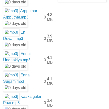
Arpputhar
4.3
Arpputhar.mp3
0
MB
En
3.9
Devan.mp3
0
MB
Ennai
4.1
Undaakiya.mp3
0
MB
Enna
4.1
Sugam.mp3
0
MB
Kaakaigalai
3.4
Paar.mp3
0
MB