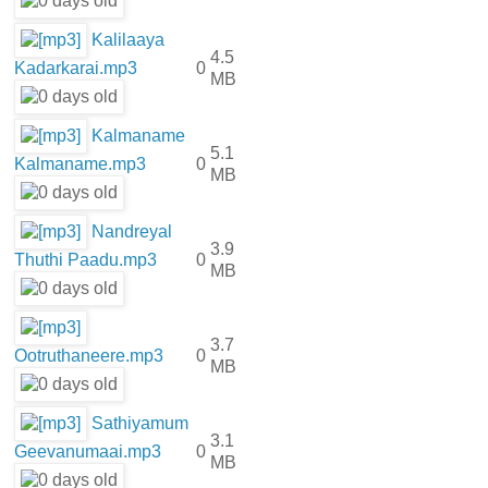
Kalilaaya
4.5
Kadarkarai.mp3
0
MB
Kalmaname
5.1
Kalmaname.mp3
0
MB
Nandreyal
3.9
Thuthi Paadu.mp3
0
MB
3.7
Ootruthaneere.mp3
0
MB
Sathiyamum
3.1
Geevanumaai.mp3
0
MB