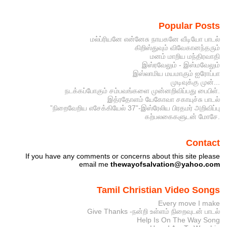
Popular Posts
மல்ப்ரியனே என்னேசு நாயகனே வீடியோ பாடல்
கிறிஸ்துவும் விவேகானந்தரும்
மனம் மாறிய மந்திரவாதி
இஸ்ரவேலும் - இஸ்மவேலும்
இஸ்லாமிய மயமாகும் ஐரோப்பா
முடிவுக்கு முன்...
நடக்கப்போகும் சம்பவங்களை முன்னறிவிப்பது பைபிள்.
இத்ரதோளம் யேகோவா சகாயுச்சு பாடல்
”நிறைவேறிய எசேக்கியேல் 37”-இஸ்ரேலிய பிரதமர் அறிவிப்பு
கற்பலகைகளுடன் மோசே.
Contact
If you have any comments or concerns about this site please
email me
thewayofsalvation@yahoo.com
Tamil Christian Video Songs
Every move I make
Give Thanks -நன்றி உள்ளம் நிறைவுடன் பாடல்
Help Is On The Way Song