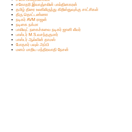
ச‌கோதரி.இவாஞ்சலின் பால்தின‌க‌ர‌ன்
தமிழ் திரை உலகிலிருந்து கிறிஸ்துவுக்கு சாட்சிகள்
திரு.தொட்டண்ணா
நடிகர் AVM ராஜன்
நடிகை நக்மா
பாலிவுட் நகைச்சுவை நடிகர் ஜானி லீவர்
பாஸ்டர் M.S.வசந்தகுமார்
பாஸ்டர் ஆல்வின் தாமஸ்
போதகர் பவுல் அம்பி
மனம் மாறிய மந்திரவாதி நேசன்