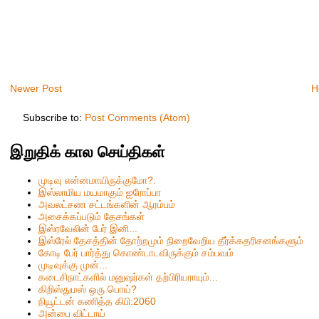
Newer Post
H
Subscribe to:
Post Comments (Atom)
இறுதிக் கால செய்திகள்
முடிவு என்னமாயிருக்குமோ?.
இஸ்லாமிய மயமாகும் ஐரோப்பா
அவலட்சண சட்டங்களின் ஆரம்பம்
அசைக்கப்படும் தேசங்கள்
இஸ்ரவேலின் பேர் இனி...
இஸ்ரேல் தேசத்தின் தோற்றமும் நிறைவேறிய தீர்க்கதரிசனங்களும்
கோடி பேர் பார்த்து கொண்டாடவிருக்கும் சம்பவம்
முடிவுக்கு முன்...
கடைசிநாட்களில் மனுஷர்கள் தற்பிரியராயும்...
கிறிஸ்தும‌ஸ் ஒரு பொய்?
நியூட்டன் கணித்த கிபி:2060
அன்பை விட்டாய்