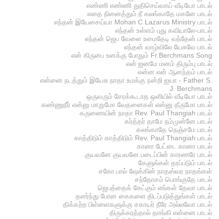
எண்ணி எண்ணி துதிசெய்வாய் வீடியோ பாடல்
எதை நினைத்தும் நீ கலங்காதே மகனே பாடல்
எந்தன் இயேசைய்யா Mohan C Lazarus Ministry பாடல்
எந்தன் உள்ளம் புது கவியாலே-பாடல்
எந்தன் ஜெப வேளை உமைதேடி வந்தேன் பாடல்
எந்தன் வாழ்விலே யேசுவே பாடல்
என் கிருபை உனக்கு போதும் Fr.Berchmans Song
என் ஜனமே மனம் திரும்பு பாடல்
என்ன என் ஆனந்தம் பாடல்
என்னை நடத்தும் இயேசு நாதா உமக்கு நன்றி ஐயா - Father S.
J. Berchmans
ஒருவரும் சேரக்கூடாத ஒளியில் வீடியோ பாடல்
கண்ணுநீர் என்னு மாறுமோ வேதனைகள் என்னு தீருமோ பாடல்
கருணையின் நாதா Rev. Paul Thangiah பாடல்
கர்த்தர் தாமே நம்முன்னே பாடல்
கலங்காதே நெஞ்சமே பாடல்
காத்திடும் காத்திடும் Rev. Paul Thangiah பாடல்
கானா பேட்டை கானா பாடல்
குயவனே குயவனே படைப்பின் காரணரே பாடல்
கேளுங்கள் தரப்படும் பாடல்
சகோ.பால் ஷேக்கின் நாதஸ்வர நாதங்கள்
சந்தோசம் பொங்குதே பாடல்
ஜெபத்தைக் கேட்கும் எங்கள் தேவா பாடல்
தளர்ந்து போன கைகளை திடப்படுத்துங்கள் பாடல்
திக்கற்ற பிள்ளைகளுக்கு சகாயர் நீரே அல்லவோ பாடல்
திருக்கரத்தால் தாங்கி என்னை பாடல்