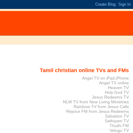
Tamil christian online TVs and FMs
Angel TV on iPad,iPhone
Angel TV online
Heaven TV
Holy God TV
Jesus Redeems TV
NLM TV from New Living Ministries
Rainbow TV from Jesus Calls
Rejoice FM from Jesus Redeems
Salvation TV
Sathiyam TV
Thuthi FM
Velugu TV