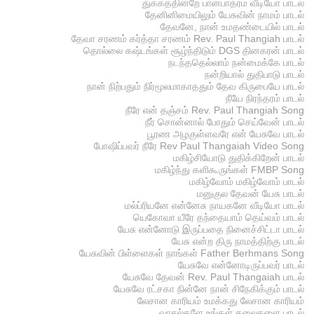
துக்கத்தின்றே பானபாத்ரம் வீடியோ பாடல்
தேனினிமையிலும் யேசுவின் நாமம் பாடல்
தேவனே, நான் உமதண்டையில் பாடல்
தேவா சரணம் கர்த்தா சரணம் Rev. Paul Thangiah பாடல்
தொல்லை கஷ்டங்கள் சூழ்ந்திடும் DGS தினகரன் பாடல்
நடந்ததெல்லாம் நன்மைக்கே பாடல்
நன்றியால் துதிபாடு பாடல்
நான் நிற்பதும் நிர்மூலமாகாததும் தேவ கிருபையே பாடல்
நீயே நிரந்தரம் பாடல்
நீரே என் தஞ்சம் Rev. Paul Thangiah Song
நீர் சொன்னால் போதும் செய்வேன் பாடல்
பூரண அழகுள்ளவரே என் யேசுவே பாடல்
போஷிப்பவர் நீரே Rev Paul Thangaiah Video Song
மகிழ்சியோடு துதிக்கிறேன் பாடல்
மகிழ்ந்து களிகூருங்கள் FMBP Song
மகிழ்வோம் மகிழ்வோம் பாடல்
மனுகுல தேவன் யேசு பாடல்
மல்ப்ரியனே என்னேசு நாயகனே வீடியோ பாடல்
யெகோவா யீரே தந்தையாம் தெய்வம் பாடல்
யேசு என்னோடு இருப்பதை நினைச்சிட்டா பாடல்
யேசு என்ற திரு நாமத்திற்கு பாடல்
யேசுவின் பிள்ளைகள் நாங்கள் Father Berhmans Song
யேசுவே என்னோடிருப்பவர் பாடல்
யேசுவே தேவன் Rev. Paul Thangaiah பாடல்
யேசுவே ரட்சகா நின்னே நான் சிநேகிக்கும் பாடல்
லேசான காரியம் உமக்கது லேசான காரியம்
வாசல்களே உங்கள் தலைகளை பாடல்