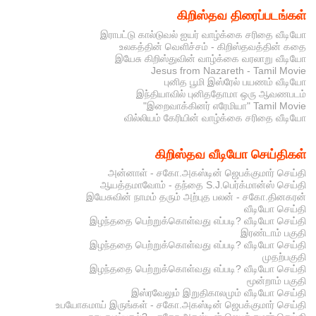
கிறிஸ்தவ திரைப்படங்கள்
இராபட்டு கால்டுவல் ஐயர் வாழ்க்கை சரிதை வீடியோ
உலகத்தின் வெளிச்சம் - கிறிஸ்தவத்தின் கதை
இயேசு கிறிஸ்துவின் வாழ்க்கை வரலாறு வீடியோ
Jesus from Nazareth - Tamil Movie
புனித பூமி இஸ்ரேல் பயணம் வீடியோ
இந்தியாவில் புனிததோமா ஒரு ஆவணபடம்
"இறைவாக்கினர் எரேமியா" Tamil Movie
வில்லியம் கேரியின் வாழ்க்கை சரிதை வீடியோ
கிறிஸ்தவ வீடியோ செய்திகள்
அன்னாள் - சகோ.அகஸ்டின் ஜெபக்குமார் செய்தி
ஆயத்தமாவோம் - தந்தை S.J.பெர்க்மான்ஸ் செய்தி
இயேசுவின் நாமம் தரும் அற்புத பலன் - சகோ.தினகரன்
வீடியோ செய்தி
இழந்ததை பெற்றுக்கொள்வது எப்படி? வீடியோ செய்தி
இரண்டாம் பகுதி
இழந்ததை பெற்றுக்கொள்வது எப்படி? வீடியோ செய்தி
முதற்பகுதி
இழந்ததை பெற்றுக்கொள்வது எப்படி? வீடியோ செய்தி
மூன்றாம் பகுதி
இஸ்ரவேலும் இறுதிகாலமும் வீடியோ செய்தி
உபயோகமாய் இருங்கள் - சகோ.அகஸ்டின் ஜெபக்குமார் செய்தி