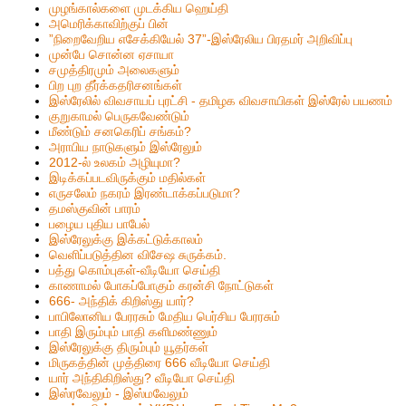
முழங்கால்களை முடக்கிய ஹெய்தி
அமெரிக்காவிற்குப் பின்
”நிறைவேறிய எசேக்கியேல் 37”-இஸ்ரேலிய பிரதமர் அறிவிப்பு
முன்பே சொன்ன ஏசாயா
சமுத்திரமும் அலைகளும்
பிற புற தீர்க்கதரிசனங்கள்
இஸ்ரேலில் விவசாயப் புரட்சி - தமிழக விவசாயிகள் இஸ்ரேல் பயணம்
குறுகாமல் பெருகவேண்டும்
மீண்டும் சனகெரிப் சங்கம்?
அராபிய நாடுகளும் இஸ்ரேலும்
2012-ல் உலகம் அழியுமா?
இடிக்கப்படவிருக்கும் மதில்கள்
எருசலேம் நகரம் இரண்டாக்கப்படுமா?
தமஸ்குவின் பாரம்
பழைய புதிய பாபேல்
இஸ்ரேலுக்கு இக்கட்டுக்காலம்
வெளிப்படுத்தின விசேஷ சுருக்கம்.
பத்து கொம்புகள்-வீடியோ செய்தி
காணாமல் போகப்போகும் கரன்சி நோட்டுகள்
666- அந்திக் கிறிஸ்து யார்?
பாபிலோனிய பேரரசும் மேதிய பெர்சிய பேரரசும்
பாதி இரும்பும் பாதி களிமண்ணும்
இஸ்ரேலுக்கு திரும்பும் யூதர்கள்
மிருகத்தின் முத்திரை 666 வீடியோ செய்தி
யார் அந்திகிறிஸ்து? வீடியோ செய்தி
இஸ்ரவேலும் - இஸ்மவேலும்