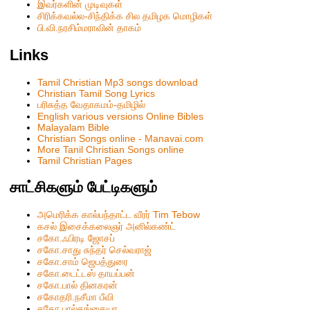
இவர்களின் முடிவுகள்
சிரிக்கவல்ல-சிந்திக்க சில தமிழக மொழிகள்
பி.வி.நரசிம்மராவின் தாகம்
Links
Tamil Christian Mp3 songs download
Christian Tamil Song Lyrics
பரிசுத்த வேதாகமம்-தமிழில்
English various versions Online Bibles
Malayalam Bible
Christian Songs online - Manavai.com
More Tanil Christian Songs online
Tamil Christian Pages
சாட்சிகளும் பேட்டிகளும்
அமெரிக்க கால்பந்தாட்ட வீரர் Tim Tebow
கசல் இசைக்கலைஞர் அனில்கண்ட்
சகோ.ஃபிரடி ஜோசப்
சகோ.சாது சுந்தர் செல்வராஜ்
சகோ.சாம் ஜெபத்துரை
சகோ.டைட்டஸ் தாயப்பன்
சகோ.பால் தினகரன்
சகோதரி.நசீமா பீவி
ச‌கோ.பால்த‌ங்கையா