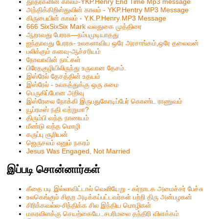
தூதர்களின் காலம்-YKP.Henry End Time Mp3 message
அந்திக்கிறிஸ்துவின் காலம் - YKP.Hentry MP3 Message
கிருபையின் காலம் - Y.K.P.Henry MP3 Message
666 SixSixSix Mark வலதுகை முத்திரை
ஆறாவது பேரரசு—நம்பமுடியாதது
ஐந்தாவது பேரரசு- உலகளாவிய ஒரே அரசாங்கம்,ஒரே தலைவன்
பலிக்கும் கனவு-ஆச்சரியம்
நோவாவின் நாட்கள்
பிரேதகுழியிலிருந்து உருவான தேசம்.
இஸ்ரேல் தேசத்தின் உதயம்
இஸ்ரேல் - உலகத்துக்கு ஒரு சுமை
பெருகிப்போன அறிவு
இஸ்ரேலை நோக்கி இருபதுகோடிப்பேர் கொண்ட ராணுவம்
யூப்ரடீஸ் நதி வற்றுமா?
திரும்பி வந்த நாணயம்
மீண்டு வந்த மொழி
கருப்பு சூரியன்
ஜெருசலம் எனும் நகரம்
Jesus Was Engaged, Not Married
இப்படி சொன்னார்கள்
கீதை படி இல்லாவிட்டால் வெளியேறு - கர்நாடக அமைச்சர் பேச்சு
உலகெங்கும் சிதற அடிக்கப்பட்டவர்கள் பற்றி திரு அன்பழகன்
சிரிக்கவல்ல-சிந்திக்க சில இந்திய மொழிகள்
மகரவிளக்கு செயற்கையே..சபரிமலை தந்திரி விளக்கம்