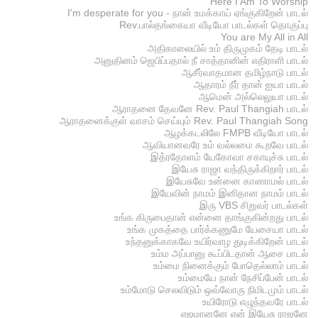
Here I Am To Worship
I'm desperate for you - நான் உமக்காய் ஏங்குகிறேன் பாடல்
Rev.பால்தங்கையா வீடியோ பாடல்கள் தொகுப்பு
You are My All in All
அதிகாலையில் உம் திருமுகம் தேடி பாடல்
அனுதினம் ஜெபிப்பதால் நீ சாத்தானின் எதிராளி பாடல்
ஆசீர்வாதமான தமிழ்நாடு பாடல்
ஆதாரம் நீர் தான் ஐயா பாடல்
ஆமென் அல்லெலுயா பாடல்
ஆராதனை தேவனே Rev. Paul Thangiah பாடல்
ஆராதனைக்குள் வாசம் செய்யும் Rev. Paul Thangiah Song
ஆழக்கடலிலே FMPB வீடியோ பாடல்
ஆவியானவரே உம் வல்லமை கூறவே பாடல்
இத்ரதோளம் யேகோவா சகாயுச்சு பாடல்
இயேசு ராஜா வந்திருக்கிறார் பாடல்
இயேசுவே உன்னை காணாமல் பாடல்
இயேவின் நாமம் இனிதான நாமம் பாடல்
இரு VBS சிறுவர் பாடல்கள்
உங்க கிருபைதான் என்னை தாங்குகின்றது பாடல்
உங்க முகத்தை பார்க்கணுமே யேசையா பாடல்
உந்தனுக்காகவே உயிர்வாழ துடிக்கிறேன் பாடல்
உம்ம அப்பானு கூப்பிடதான் ஆசை பாடல்
உம்மை நினைக்கும் போதெல்லாம் பாடல்
உம்மையே நான் நேசிப்பேன் பாடல்
உம்மோடு செலவிடும் ஒவ்வோரு நிமிடமும் பாடல்
உயிரோடு எழுந்தவரே பாடல்
எஜமானனே என் இயேசு ராஜனே