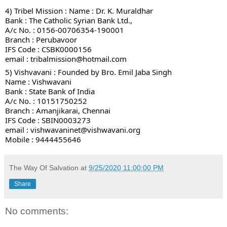
4) Tribel Mission : Name : Dr. K. Muraldhar
Bank : The Catholic Syrian Bank Ltd.,
A/c No. : 0156-00706354-190001
Branch : Perubavoor
IFS Code : CSBK0000156
email : tribalmission@hotmail.com
5) Vishvavani : Founded by Bro. Emil Jaba Singh 
Name : Vishwavani
Bank : State Bank of India
A/c No. : 10151750252
Branch : Amanjikarai, Chennai
IFS Code : SBIN0003273
email : vishwavaninet@vishwavani.org
Mobile : 9444455646
The Way Of Salvation
at
9/25/2020 11:00:00 PM
Share
No comments: