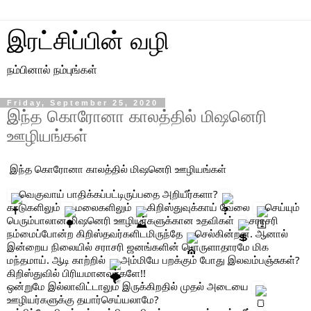
இரட்சிப்பின் வழி
நம்பினால் நம்புங்கள்
Friday, September 25, 2020
இந்த கொரோனா காலத்தில் மிஷனெரி
ஊழியங்கள்
இந்த கொரோனா காலத்தில் மிஷனெரி ஊழியங்கள்
வெகுவாய் பாதிக்கப்பட்டிருப்பதை அறியீர்களா?
காடுகளிலும்
 மலைகளிலும்
 கிறிஸ்துவுக்காய் வேலை 
செய்யும் 
பெரும்பாலான மிஷனெரி ஊழியர்களுக்கான உதவிகள்
 சராசரி 
நம்மைப்போன்ற கிறிஸ்தவர்களிடமிருந்தே
செல்கின்றன. ஆனால் 
இன்றைய நிலையில் சராசரி ஜனங்களின் பொருளாதாரமே மிக 
மந்தமாய். ஆடி காற்றில்
 அம்மியே பறக்கும் போது இலவம்பஞ்சுகள்? 
கிறிஸ்துவில் பிரியமானவர்களே!!
ஒன்றுமே இல்லாவிட்டாலும் இருக்கிறதில் முதல் அடையை 
ஊழியர்களுக்கு தயார்செய்யலாமே?