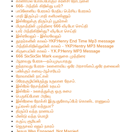
காணாமல் போகப்போகும் கரன்சி நோட்டுகள்
666- அந்திக் கிறிஸ்து யார்?
பாபிலோனிய பேரரசும் மேதிய பெர்சிய பேரரசும்
பாதி இரும்பும் பாதி களிமண்ணும்
இஸ்ரேலுக்கு திரும்பும் யூதர்கள்
மிருகத்தின் முத்திரை 666 வீடியோ செய்தி
யார் அந்திகிறிஸ்து? வீடியோ செய்தி
இஸ்ரவேலும் - இஸ்மவேலும்
தூதர்களின் காலம்-YKP.Henry End Time Mp3 message
அந்திக்கிறிஸ்துவின் காலம் - YKP.Hentry MP3 Message
கிருபையின் காலம் - Y.K.P.Henry MP3 Message
666 SixSixSix Mark வலதுகை முத்திரை
ஆறாவது பேரரசு—நம்பமுடியாதது
ஐந்தாவது பேரரசு- உலகளாவிய ஒரே அரசாங்கம்,ஒரே தலைவன்
பலிக்கும் கனவு-ஆச்சரியம்
நோவாவின் நாட்கள்
பிரேதகுழியிலிருந்து உருவான தேசம்.
இஸ்ரேல் தேசத்தின் உதயம்
இஸ்ரேல் - உலகத்துக்கு ஒரு சுமை
பெருகிப்போன அறிவு
இஸ்ரேலை நோக்கி இருபதுகோடிப்பேர் கொண்ட ராணுவம்
யூப்ரடீஸ் நதி வற்றுமா?
திரும்பி வந்த நாணயம்
மீண்டு வந்த மொழி
கருப்பு சூரியன்
ஜெருசலம் எனும் நகரம்
Jesus Was Engaged, Not Married