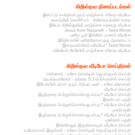
கிறிஸ்தவ திரைப்படங்கள்
இராபட்டு கால்டுவல் ஐயர் வாழ்க்கை சரிதை வீடியோ
உலகத்தின் வெளிச்சம் - கிறிஸ்தவத்தின் கதை
இயேசு கிறிஸ்துவின் வாழ்க்கை வரலாறு வீடியோ
Jesus from Nazareth - Tamil Movie
புனித பூமி இஸ்ரேல் பயணம் வீடியோ
இந்தியாவில் புனிததோமா ஒரு ஆவணபடம்
"இறைவாக்கினர் எரேமியா" Tamil Movie
வில்லியம் கேரியின் வாழ்க்கை சரிதை வீடியோ
கிறிஸ்தவ வீடியோ செய்திகள்
அன்னாள் - சகோ.அகஸ்டின் ஜெபக்குமார் செய்தி
ஆயத்தமாவோம் - தந்தை S.J.பெர்க்மான்ஸ் செய்தி
இயேசுவின் நாமம் தரும் அற்புத பலன் - சகோ.தினகரன்
வீடியோ செய்தி
இழந்ததை பெற்றுக்கொள்வது எப்படி? வீடியோ செய்தி
இரண்டாம் பகுதி
இழந்ததை பெற்றுக்கொள்வது எப்படி? வீடியோ செய்தி
முதற்பகுதி
இழந்ததை பெற்றுக்கொள்வது எப்படி? வீடியோ செய்தி
மூன்றாம் பகுதி
இஸ்ரவேலும் இறுதிகாலமும் வீடியோ செய்தி
உபயோகமாய் இருங்கள் - சகோ.அகஸ்டின் ஜெபக்குமார் செய்தி