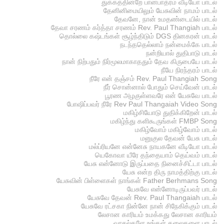
துக்கத்தின்றே பானபாத்ரம் வீடியோ பாடல்
தேனினிமையிலும் யேசுவின் நாமம் பாடல்
தேவனே, நான் உமதண்டையில் பாடல்
தேவா சரணம் கர்த்தா சரணம் Rev. Paul Thangiah பாடல்
தொல்லை கஷ்டங்கள் சூழ்ந்திடும் DGS தினகரன் பாடல்
நடந்ததெல்லாம் நன்மைக்கே பாடல்
நன்றியால் துதிபாடு பாடல்
நான் நிற்பதும் நிர்மூலமாகாததும் தேவ கிருபையே பாடல்
நீயே நிரந்தரம் பாடல்
நீரே என் தஞ்சம் Rev. Paul Thangiah Song
நீர் சொன்னால் போதும் செய்வேன் பாடல்
பூரண அழகுள்ளவரே என் யேசுவே பாடல்
போஷிப்பவர் நீரே Rev Paul Thangaiah Video Song
மகிழ்சியோடு துதிக்கிறேன் பாடல்
மகிழ்ந்து களிகூருங்கள் FMBP Song
மகிழ்வோம் மகிழ்வோம் பாடல்
மனுகுல தேவன் யேசு பாடல்
மல்ப்ரியனே என்னேசு நாயகனே வீடியோ பாடல்
யெகோவா யீரே தந்தையாம் தெய்வம் பாடல்
யேசு என்னோடு இருப்பதை நினைச்சிட்டா பாடல்
யேசு என்ற திரு நாமத்திற்கு பாடல்
யேசுவின் பிள்ளைகள் நாங்கள் Father Berhmans Song
யேசுவே என்னோடிருப்பவர் பாடல்
யேசுவே தேவன் Rev. Paul Thangaiah பாடல்
யேசுவே ரட்சகா நின்னே நான் சிநேகிக்கும் பாடல்
லேசான காரியம் உமக்கது லேசான காரியம்
வாசல்களே உங்கள் தலைகளை பாடல்