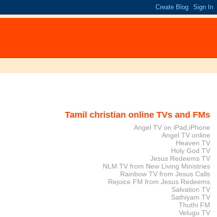
Tamil christian online TVs and FMs
Angel TV on iPad,iPhone
Angel TV online
Heaven TV
Holy God TV
Jesus Redeems TV
NLM TV from New Living Ministries
Rainbow TV from Jesus Calls
Rejoice FM from Jesus Redeems
Salvation TV
Sathiyam TV
Thuthi FM
Velugu TV