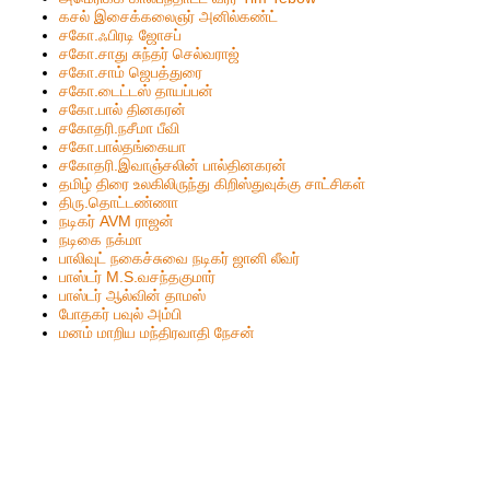
கசல் இசைக்கலைஞர் அனில்கண்ட்
சகோ.ஃபிரடி ஜோசப்
சகோ.சாது சுந்தர் செல்வராஜ்
சகோ.சாம் ஜெபத்துரை
சகோ.டைட்டஸ் தாயப்பன்
சகோ.பால் தினகரன்
சகோதரி.நசீமா பீவி
ச‌கோ.பால்த‌ங்கையா
ச‌கோதரி.இவாஞ்சலின் பால்தின‌க‌ர‌ன்
தமிழ் திரை உலகிலிருந்து கிறிஸ்துவுக்கு சாட்சிகள்
திரு.தொட்டண்ணா
நடிகர் AVM ராஜன்
நடிகை நக்மா
பாலிவுட் நகைச்சுவை நடிகர் ஜானி லீவர்
பாஸ்டர் M.S.வசந்தகுமார்
பாஸ்டர் ஆல்வின் தாமஸ்
போதகர் பவுல் அம்பி
மனம் மாறிய மந்திரவாதி நேசன்