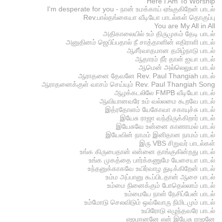
Here I Am To Worship
I'm desperate for you - நான் உமக்காய் ஏங்குகிறேன் பாடல்
Rev.பால்தங்கையா வீடியோ பாடல்கள் தொகுப்பு
You are My All in All
அதிகாலையில் உம் திருமுகம் தேடி பாடல்
அனுதினம் ஜெபிப்பதால் நீ சாத்தானின் எதிராளி பாடல்
ஆசீர்வாதமான தமிழ்நாடு பாடல்
ஆதாரம் நீர் தான் ஐயா பாடல்
ஆமென் அல்லெலுயா பாடல்
ஆராதனை தேவனே Rev. Paul Thangiah பாடல்
ஆராதனைக்குள் வாசம் செய்யும் Rev. Paul Thangiah Song
ஆழக்கடலிலே FMPB வீடியோ பாடல்
ஆவியானவரே உம் வல்லமை கூறவே பாடல்
இத்ரதோளம் யேகோவா சகாயுச்சு பாடல்
இயேசு ராஜா வந்திருக்கிறார் பாடல்
இயேசுவே உன்னை காணாமல் பாடல்
இயேவின் நாமம் இனிதான நாமம் பாடல்
இரு VBS சிறுவர் பாடல்கள்
உங்க கிருபைதான் என்னை தாங்குகின்றது பாடல்
உங்க முகத்தை பார்க்கணுமே யேசையா பாடல்
உந்தனுக்காகவே உயிர்வாழ துடிக்கிறேன் பாடல்
உம்ம அப்பானு கூப்பிடதான் ஆசை பாடல்
உம்மை நினைக்கும் போதெல்லாம் பாடல்
உம்மையே நான் நேசிப்பேன் பாடல்
உம்மோடு செலவிடும் ஒவ்வோரு நிமிடமும் பாடல்
உயிரோடு எழுந்தவரே பாடல்
எஜமானனே என் இயேசு ராஜனே