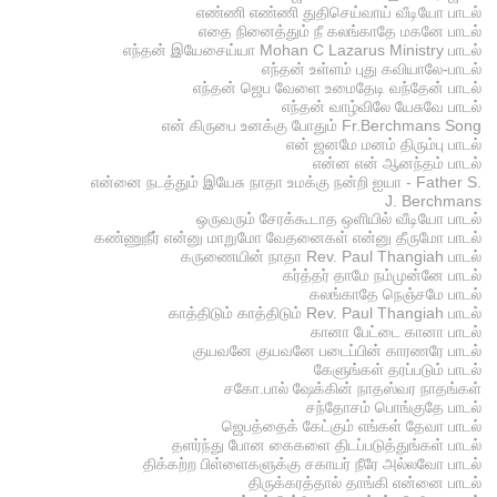
எண்ணி எண்ணி துதிசெய்வாய் வீடியோ பாடல்
எதை நினைத்தும் நீ கலங்காதே மகனே பாடல்
எந்தன் இயேசைய்யா Mohan C Lazarus Ministry பாடல்
எந்தன் உள்ளம் புது கவியாலே-பாடல்
எந்தன் ஜெப வேளை உமைதேடி வந்தேன் பாடல்
எந்தன் வாழ்விலே யேசுவே பாடல்
என் கிருபை உனக்கு போதும் Fr.Berchmans Song
என் ஜனமே மனம் திரும்பு பாடல்
என்ன என் ஆனந்தம் பாடல்
என்னை நடத்தும் இயேசு நாதா உமக்கு நன்றி ஐயா - Father S.
J. Berchmans
ஒருவரும் சேரக்கூடாத ஒளியில் வீடியோ பாடல்
கண்ணுநீர் என்னு மாறுமோ வேதனைகள் என்னு தீருமோ பாடல்
கருணையின் நாதா Rev. Paul Thangiah பாடல்
கர்த்தர் தாமே நம்முன்னே பாடல்
கலங்காதே நெஞ்சமே பாடல்
காத்திடும் காத்திடும் Rev. Paul Thangiah பாடல்
கானா பேட்டை கானா பாடல்
குயவனே குயவனே படைப்பின் காரணரே பாடல்
கேளுங்கள் தரப்படும் பாடல்
சகோ.பால் ஷேக்கின் நாதஸ்வர நாதங்கள்
சந்தோசம் பொங்குதே பாடல்
ஜெபத்தைக் கேட்கும் எங்கள் தேவா பாடல்
தளர்ந்து போன கைகளை திடப்படுத்துங்கள் பாடல்
திக்கற்ற பிள்ளைகளுக்கு சகாயர் நீரே அல்லவோ பாடல்
திருக்கரத்தால் தாங்கி என்னை பாடல்