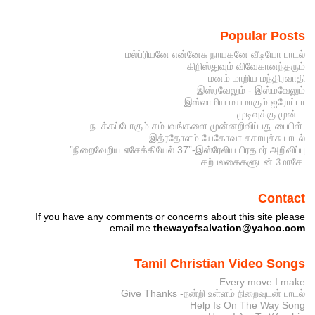
Popular Posts
மல்ப்ரியனே என்னேசு நாயகனே வீடியோ பாடல்
கிறிஸ்துவும் விவேகானந்தரும்
மனம் மாறிய மந்திரவாதி
இஸ்ரவேலும் - இஸ்மவேலும்
இஸ்லாமிய மயமாகும் ஐரோப்பா
முடிவுக்கு முன்...
நடக்கப்போகும் சம்பவங்களை முன்னறிவிப்பது பைபிள்.
இத்ரதோளம் யேகோவா சகாயுச்சு பாடல்
”நிறைவேறிய எசேக்கியேல் 37”-இஸ்ரேலிய பிரதமர் அறிவிப்பு
கற்பலகைகளுடன் மோசே.
Contact
If you have any comments or concerns about this site please
email me
thewayofsalvation@yahoo.com
Tamil Christian Video Songs
Every move I make
Give Thanks -நன்றி உள்ளம் நிறைவுடன் பாடல்
Help Is On The Way Song