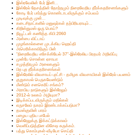
இஸ்ரவேலின் பேர் இனி...
இஸ்ரேல் தேசத்தின் தோற்றமும் நிறைவேறிய தீர்க்கதரிசனங்களும்
கோடி பேர் பார்த்து கொண்டாடவிருக்கும் சம்பவம்
முடிவுக்கு முன்...
கடைசிநாட்களில் மனுஷர்கள் தற்பிரியராயும்...
கிறிஸ்தும‌ஸ் ஒரு பொய்?
நியூட்டன் கணித்த கிபி:2060
அன்பை விட்டாய்
முழங்கால்களை முடக்கிய ஹெய்தி
அமெரிக்காவிற்குப் பின்
”நிறைவேறிய எசேக்கியேல் 37”-இஸ்ரேலிய பிரதமர் அறிவிப்பு
முன்பே சொன்ன ஏசாயா
சமுத்திரமும் அலைகளும்
பிற புற தீர்க்கதரிசனங்கள்
இஸ்ரேலில் விவசாயப் புரட்சி - தமிழக விவசாயிகள் இஸ்ரேல் பயணம்
குறுகாமல் பெருகவேண்டும்
மீண்டும் சனகெரிப் சங்கம்?
அராபிய நாடுகளும் இஸ்ரேலும்
2012-ல் உலகம் அழியுமா?
இடிக்கப்படவிருக்கும் மதில்கள்
எருசலேம் நகரம் இரண்டாக்கப்படுமா?
தமஸ்குவின் பாரம்
பழைய புதிய பாபேல்
இஸ்ரேலுக்கு இக்கட்டுக்காலம்
வெளிப்படுத்தின விசேஷ சுருக்கம்.
பத்து கொம்புகள்-வீடியோ செய்தி