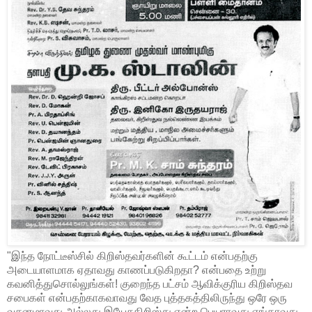
"இந்த நோட்டீஸ்சில் கிறிஸ்தவர்களின் கூட்டம் என்பதற்கு
அடையாளமாக ஏதாவது காணப்படுகிறதா? என்பதை உற்று
கவனித்துசொல்லுங்கள்! குறைந்த பட்சம் ஆவிக்குரிய கிறிஸ்தவ
சபைகள் என்பதற்காகவாவது வேத புத்தகத்திலிருந்து ஒரே ஒரு
வசனமாவது அல்லது இயேசுகிறிஸ்து என்ற பெயராவது எங்காவது