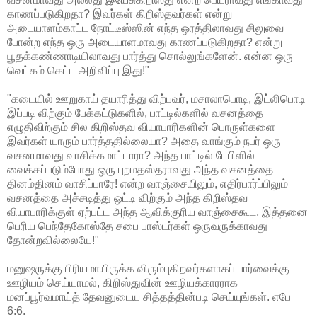
காணப்படுகிறதா? இவர்கள் கிறிஸ்தவர்கள் என்று
அடையாளம்காட்ட நோட்டீஸ்ஸின் எந்த ஒரத்திலாவது சிலுவை
போன்ற எந்த ஒரு அடையாளமாவது காணப்படுகிறதா? என்று
பூதக்கண்ணாடியிலாவது பார்த்து சொல்லுங்களேன். என்ன ஒரு
வெட்கம் கெட்ட அறிவிப்பு இது!"
"கடையில் ஊறுகாய் தயாரித்து விற்பவர், மசாலாபொடி, இட்லிபொடி
இப்படி விற்கும் பேக்கட்டுகளில், பாட்டில்களில் வசனத்தை
எழுதிவிற்கும் சில கிறிஸ்தவ வியாபாரிகளின் பொருள்களை
இவர்கள் யாரும் பார்த்ததில்லையா? அதை வாங்கும் நபர் ஒரு
வசனமாவது வாசிக்கமாட்டாரா? அந்த பாட்டில் டேபிளில்
வைக்கப்படும்போது ஒரு புறமதஸ்தராவது அந்த வசனத்தை
தினம்தினம் வாசிப்பாரே! என்ற வாஞ்சையிலும், எதிர்பார்ப்பிலும்
வசனத்தை அச்சடித்து ஒட்டி விற்கும் அந்த கிறிஸ்தவ
வியாபாரிக்குள் ஏற்பட்ட அந்த ஆவிக்குரிய வாஞ்சைகூட, இத்தனை
பெரிய பெந்தேகோஸ்தே சபை பாஸ்டர்கள் ஒருவருக்காவது
தோன்றவில்லையே!"
மனுஷருக்கு பிரியமாயிருக்க விரும்புகிறவர்களாகப் பார்வைக்கு
ஊழியம் செய்யாமல், கிறிஸ்துவின் ஊழியக்காரராக
மனப்பூர்வமாய்த் தேவனுடைய சித்தத்தின்படி செய்யுங்கள். எபே
6:6.