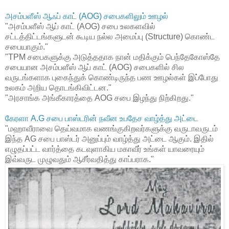
அசம்பளீஸ் ஆஃப் காட் (AOG) சபைகளிலும் ஊழல்
"அசம்பளீஸ் ஆப் காட் (AOG) சபை உலகளவில்
சட்டத்திட்டங்களுடன் கூடிய நல்ல அமைப்பு (Structure) கொண்ட
சபையாகும்."
"TPM சபைகளுக்கு அடுத்ததாக நான் மதிக்கும் பெந்தேகோஸ்தே
சபையான அசம்பளீஸ் ஆப் காட் (AOG) சபைகளில் சில
வருடங்களாக புகைந்துக் கொண்டிருந்த பண ஊழல்கள் இப்போது
உலகம் அறிய தொடங்கிவிட்டன."
"அரசாங்க அங்கீகாரத்தை AOG சபை இழந்து நிற்கிறது."
கேரளா A.G சபை பாஸ்டரின் நவீன உபதேச வாழ்த்து அட்டை
"மஹாவீராவை தெய்வமாக வணங்குகிறவர்களுக்கு வருடாவருடம்
இந்த AG சபை பாஸ்டர் அனுப்பும் வாழ்த்து அட்டை ஆகும். இதில்
எழுதப்பட்ட வார்த்தை கடவுளாகிய மகாவீர் உங்கள் யாவரையும்
இவ்வருட முழுவதும் ஆசீர்வதித்து காப்பராக."