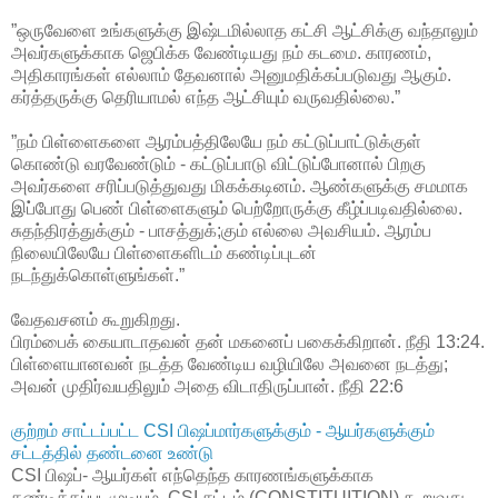
”ஒருவேளை உங்களுக்கு இஷ்டமில்லாத கட்சி ஆட்சிக்கு வந்தாலும்
அவர்களுக்காக ஜெபிக்க வேண்டியது நம் கடமை. காரணம்,
அதிகாரங்கள் எல்லாம் தேவனால் அனுமதிக்கப்படுவது ஆகும்.
கர்த்தருக்கு தெரியாமல் எந்த ஆட்சியும் வருவதில்லை.”
”நம் பிள்ளைகளை ஆரம்பத்திலேயே நம் கட்டுப்பாட்டுக்குள்
கொண்டு வரவேண்டும் - கட்டுப்பாடு விட்டுப்போனால் பிறகு
அவர்களை சரிப்படுத்துவது மிகக்கடினம். ஆண்களுக்கு சமமாக
இப்போது பெண் பிள்ளைகளும் பெற்றோருக்கு கீழ்ப்படிவதில்லை.
சுதந்திரத்துக்கும் - பாசத்துக்;கும் எல்லை அவசியம். ஆரம்ப
நிலையிலேயே பிள்ளைகளிடம் கண்டிப்புடன்
நடந்துக்கொள்ளுங்கள்.”
வேதவசனம் கூறுகிறது.
பிரம்பைக் கையாடாதவன் தன் மகனைப் பகைக்கிறான். நீதி 13:24.
பிள்ளையானவன் நடத்த வேண்டிய வழியிலே அவனை நடத்து;
அவன் முதிர்வயதிலும் அதை விடாதிருப்பான். நீதி 22:6
குற்றம் சாட்டப்பட்ட CSI பிஷப்மார்களுக்கும் - ஆயர்களுக்கும்
சட்டத்தில் தண்டனை உண்டு
CSI பிஷப்- ஆயர்கள் எந்தெந்த காரணங்களுக்காக
தண்டிக்கப்படமுடியும். CSI சட்டம் (CONSTITUITION) கூறுவது