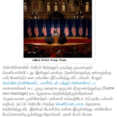
அமெரிக்காவில் அதிபர் தேர்தலும் முடிந்து முடிவுகளும்
வெளியாகிவிட்டது. இன்னும் நான்கு ஆண்டுகளுக்கு தங்களுக்கு
யார் வேண்டும் என மக்களே தீர்ப்பளித்து விட்டார்கள். மேலும்
மெய்னே,மெரிலேண்ட், வாசி்ங்டன் மற்றும் மின்னசோட்டா
மாகாணங்கள் கூட முழு மனதாக ஒருபால் திருமணத்துக்கு (Same
sex marriage) ஏக ஆதரவை தெரிவித்திருக்கிறார்கள்.
அருமையான முன்னேற்றம். மன்னன் எவ்வழியோ அப்படியே மக்கள்
வழியும். நாட்டு அதிபரே அதற்கு
வெளிப்படையாக
ஆதரவை
தெரிவித்து விட இனியும் யோசிக்க என்ன இருக்கிறது. எங்கேயோ
போய்கொண்டிருக்கிறது தேசங்கள். தான் பேசப் போன