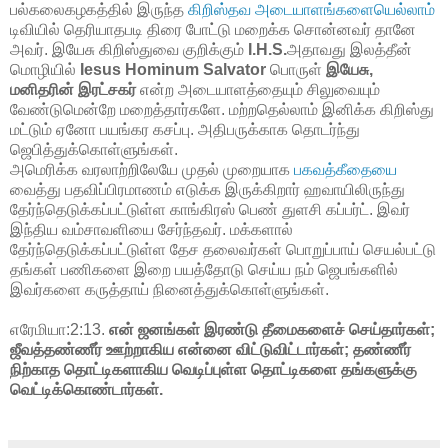
பல்கலைகழகத்தில் இருந்த
கிறிஸ்தவ அடையாளங்களையெல்லாம்
டிவியில் தெரியாதபடி திரை போட்டு மறைக்க சொன்னவர் தானே
அவர். இயேசு கிறிஸ்துவை குறிக்கும்
I.H.S.
அதாவது இலத்தீன்
மொழியில்
Iesus Hominum Salvator
பொருள்
இயேசு,
மனிதரின் இரட்சகர்
என்ற அடையாளத்தையும் சிலுவையும்
வேண்டுமென்றே மறைத்தார்களே. மற்றதெல்லாம் இனிக்க கிறிஸ்து
மட்டும் ஏனோ பயங்கர கசப்பு. அதிபருக்காக தொடர்ந்து
ஜெபித்துக்கொள்ளுங்கள்.
அமெரிக்க வரலாற்றிலேயே முதல் முறையாக
பகவத்கீதையை
வைத்து பதவிப்பிரமாணம் எடுக்க இருக்கிறார் ஹவாயிலிருந்து
தேர்ந்தெடுக்கப்பட்டுள்ள காங்கிரஸ் பெண் துளசி கப்பர்ட். இவர்
இந்திய வம்சாவளியை சேர்ந்தவர். மக்களால்
தேர்ந்தெடுக்கப்பட்டுள்ள தேச தலைவர்கள் பொறுப்பாய் செயல்பட்டு
தங்கள் பணிகளை இறை பயத்தோடு செய்ய நம் ஜெபங்களில்
இவர்களை கருத்தாய் நினைத்துக்கொள்ளுங்கள்.
எரேமியா:2:13.
என் ஜனங்கள் இரண்டு தீமைகளைச் செய்தார்கள்;
ஜீவத்தண்ணீர் ஊற்றாகிய என்னை விட்டுவிட்டார்கள்; தண்ணீர்
நிற்காத தொட்டிகளாகிய வெடிப்புள்ள தொட்டிகளை தங்களுக்கு
வெட்டிக்கொண்டார்கள்.