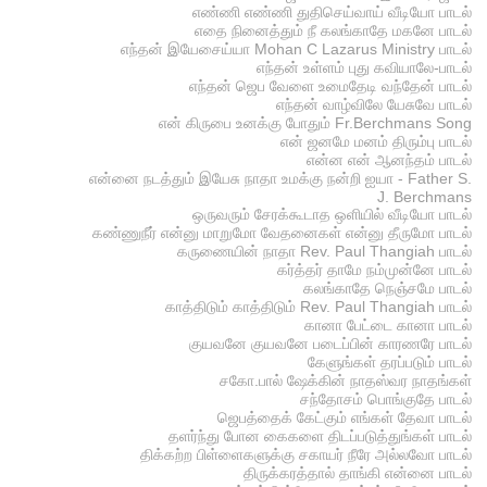
எண்ணி எண்ணி துதிசெய்வாய் வீடியோ பாடல்
எதை நினைத்தும் நீ கலங்காதே மகனே பாடல்
எந்தன் இயேசைய்யா Mohan C Lazarus Ministry பாடல்
எந்தன் உள்ளம் புது கவியாலே-பாடல்
எந்தன் ஜெப வேளை உமைதேடி வந்தேன் பாடல்
எந்தன் வாழ்விலே யேசுவே பாடல்
என் கிருபை உனக்கு போதும் Fr.Berchmans Song
என் ஜனமே மனம் திரும்பு பாடல்
என்ன என் ஆனந்தம் பாடல்
என்னை நடத்தும் இயேசு நாதா உமக்கு நன்றி ஐயா - Father S.
J. Berchmans
ஒருவரும் சேரக்கூடாத ஒளியில் வீடியோ பாடல்
கண்ணுநீர் என்னு மாறுமோ வேதனைகள் என்னு தீருமோ பாடல்
கருணையின் நாதா Rev. Paul Thangiah பாடல்
கர்த்தர் தாமே நம்முன்னே பாடல்
கலங்காதே நெஞ்சமே பாடல்
காத்திடும் காத்திடும் Rev. Paul Thangiah பாடல்
கானா பேட்டை கானா பாடல்
குயவனே குயவனே படைப்பின் காரணரே பாடல்
கேளுங்கள் தரப்படும் பாடல்
சகோ.பால் ஷேக்கின் நாதஸ்வர நாதங்கள்
சந்தோசம் பொங்குதே பாடல்
ஜெபத்தைக் கேட்கும் எங்கள் தேவா பாடல்
தளர்ந்து போன கைகளை திடப்படுத்துங்கள் பாடல்
திக்கற்ற பிள்ளைகளுக்கு சகாயர் நீரே அல்லவோ பாடல்
திருக்கரத்தால் தாங்கி என்னை பாடல்