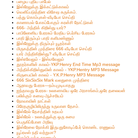
பழைய புதிய பாபேல்
இஸ்ரேலுக்கு இக்கட்டுக்காலம்
வெளிப்படுத்தின விசேஷ சுருக்கம்.
பத்து கொம்புகள்-வீடியோ செய்தி
காணாமல் போகப்போகும் கரன்சி நோட்டுகள்
666- அந்திக் கிறிஸ்து யார்?
பாபிலோனிய பேரரசும் மேதிய பெர்சிய பேரரசும்
பாதி இரும்பும் பாதி களிமண்ணும்
இஸ்ரேலுக்கு திரும்பும் யூதர்கள்
மிருகத்தின் முத்திரை 666 வீடியோ செய்தி
யார் அந்திகிறிஸ்து? வீடியோ செய்தி
இஸ்ரவேலும் - இஸ்மவேலும்
தூதர்களின் காலம்-YKP.Henry End Time Mp3 message
அந்திக்கிறிஸ்துவின் காலம் - YKP.Hentry MP3 Message
கிருபையின் காலம் - Y.K.P.Henry MP3 Message
666 SixSixSix Mark வலதுகை முத்திரை
ஆறாவது பேரரசு—நம்பமுடியாதது
ஐந்தாவது பேரரசு- உலகளாவிய ஒரே அரசாங்கம்,ஒரே தலைவன்
பலிக்கும் கனவு-ஆச்சரியம்
நோவாவின் நாட்கள்
பிரேதகுழியிலிருந்து உருவான தேசம்.
இஸ்ரேல் தேசத்தின் உதயம்
இஸ்ரேல் - உலகத்துக்கு ஒரு சுமை
பெருகிப்போன அறிவு
இஸ்ரேலை நோக்கி இருபதுகோடிப்பேர் கொண்ட ராணுவம்
யூப்ரடீஸ் நதி வற்றுமா?
திரும்பி வந்த நாணயம்