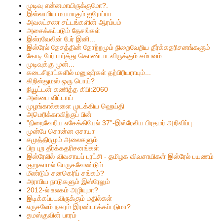
முடிவு என்னமாயிருக்குமோ?.
இஸ்லாமிய மயமாகும் ஐரோப்பா
அவலட்சண சட்டங்களின் ஆரம்பம்
அசைக்கப்படும் தேசங்கள்
இஸ்ரவேலின் பேர் இனி...
இஸ்ரேல் தேசத்தின் தோற்றமும் நிறைவேறிய தீர்க்கதரிசனங்களும்
கோடி பேர் பார்த்து கொண்டாடவிருக்கும் சம்பவம்
முடிவுக்கு முன்...
கடைசிநாட்களில் மனுஷர்கள் தற்பிரியராயும்...
கிறிஸ்தும‌ஸ் ஒரு பொய்?
நியூட்டன் கணித்த கிபி:2060
அன்பை விட்டாய்
முழங்கால்களை முடக்கிய ஹெய்தி
அமெரிக்காவிற்குப் பின்
”நிறைவேறிய எசேக்கியேல் 37”-இஸ்ரேலிய பிரதமர் அறிவிப்பு
முன்பே சொன்ன ஏசாயா
சமுத்திரமும் அலைகளும்
பிற புற தீர்க்கதரிசனங்கள்
இஸ்ரேலில் விவசாயப் புரட்சி - தமிழக விவசாயிகள் இஸ்ரேல் பயணம்
குறுகாமல் பெருகவேண்டும்
மீண்டும் சனகெரிப் சங்கம்?
அராபிய நாடுகளும் இஸ்ரேலும்
2012-ல் உலகம் அழியுமா?
இடிக்கப்படவிருக்கும் மதில்கள்
எருசலேம் நகரம் இரண்டாக்கப்படுமா?
தமஸ்குவின் பாரம்