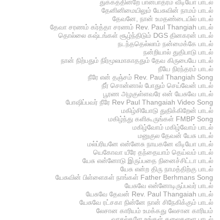
துக்கத்தின்றே பானபாத்ரம் வீடியோ பாடல்
தேனினிமையிலும் யேசுவின் நாமம் பாடல்
தேவனே, நான் உமதண்டையில் பாடல்
தேவா சரணம் கர்த்தா சரணம் Rev. Paul Thangiah பாடல்
தொல்லை கஷ்டங்கள் சூழ்ந்திடும் DGS தினகரன் பாடல்
நடந்ததெல்லாம் நன்மைக்கே பாடல்
நன்றியால் துதிபாடு பாடல்
நான் நிற்பதும் நிர்மூலமாகாததும் தேவ கிருபையே பாடல்
நீயே நிரந்தரம் பாடல்
நீரே என் தஞ்சம் Rev. Paul Thangiah Song
நீர் சொன்னால் போதும் செய்வேன் பாடல்
பூரண அழகுள்ளவரே என் யேசுவே பாடல்
போஷிப்பவர் நீரே Rev Paul Thangaiah Video Song
மகிழ்சியோடு துதிக்கிறேன் பாடல்
மகிழ்ந்து களிகூருங்கள் FMBP Song
மகிழ்வோம் மகிழ்வோம் பாடல்
மனுகுல தேவன் யேசு பாடல்
மல்ப்ரியனே என்னேசு நாயகனே வீடியோ பாடல்
யெகோவா யீரே தந்தையாம் தெய்வம் பாடல்
யேசு என்னோடு இருப்பதை நினைச்சிட்டா பாடல்
யேசு என்ற திரு நாமத்திற்கு பாடல்
யேசுவின் பிள்ளைகள் நாங்கள் Father Berhmans Song
யேசுவே என்னோடிருப்பவர் பாடல்
யேசுவே தேவன் Rev. Paul Thangaiah பாடல்
யேசுவே ரட்சகா நின்னே நான் சிநேகிக்கும் பாடல்
லேசான காரியம் உமக்கது லேசான காரியம்
வாசல்களே உங்கள் தலைகளை பாடல்