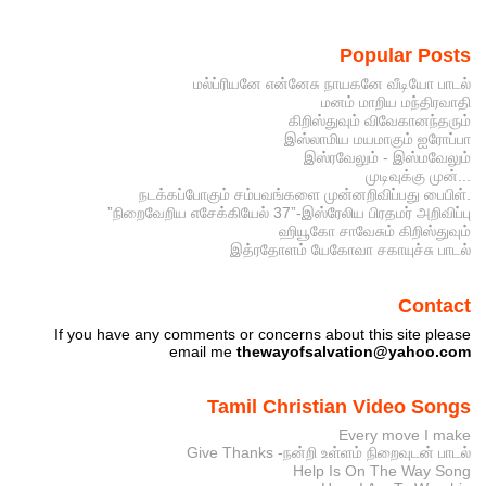
Popular Posts
மல்ப்ரியனே என்னேசு நாயகனே வீடியோ பாடல்
மனம் மாறிய மந்திரவாதி
கிறிஸ்துவும் விவேகானந்தரும்
இஸ்லாமிய மயமாகும் ஐரோப்பா
இஸ்ரவேலும் - இஸ்மவேலும்
முடிவுக்கு முன்...
நடக்கப்போகும் சம்பவங்களை முன்னறிவிப்பது பைபிள்.
”நிறைவேறிய எசேக்கியேல் 37”-இஸ்ரேலிய பிரதமர் அறிவிப்பு
ஹியூகோ சாவேசும் கிறிஸ்துவும்
இத்ரதோளம் யேகோவா சகாயுச்சு பாடல்
Contact
If you have any comments or concerns about this site please
email me
thewayofsalvation@yahoo.com
Tamil Christian Video Songs
Every move I make
Give Thanks -நன்றி உள்ளம் நிறைவுடன் பாடல்
Help Is On The Way Song