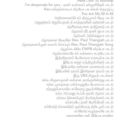
Here I Am To Worship
I'm desperate for you - நான் உமக்காய் ஏங்குகிறேன் பாடல்
Rev.பால்தங்கையா வீடியோ பாடல்கள் தொகுப்பு
You are My All in All
அதிகாலையில் உம் திருமுகம் தேடி பாடல்
அனுதினம் ஜெபிப்பதால் நீ சாத்தானின் எதிராளி பாடல்
ஆசீர்வாதமான தமிழ்நாடு பாடல்
ஆதாரம் நீர் தான் ஐயா பாடல்
ஆமென் அல்லெலுயா பாடல்
ஆராதனை தேவனே Rev. Paul Thangiah பாடல்
ஆராதனைக்குள் வாசம் செய்யும் Rev. Paul Thangiah Song
ஆழக்கடலிலே FMPB வீடியோ பாடல்
ஆவியானவரே உம் வல்லமை கூறவே பாடல்
இத்ரதோளம் யேகோவா சகாயுச்சு பாடல்
இயேசு ராஜா வந்திருக்கிறார் பாடல்
இயேசுவே உன்னை காணாமல் பாடல்
இயேவின் நாமம் இனிதான நாமம் பாடல்
இரு VBS சிறுவர் பாடல்கள்
உங்க கிருபைதான் என்னை தாங்குகின்றது பாடல்
உங்க முகத்தை பார்க்கணுமே யேசையா பாடல்
உந்தனுக்காகவே உயிர்வாழ துடிக்கிறேன் பாடல்
உம்ம அப்பானு கூப்பிடதான் ஆசை பாடல்
உம்மை நினைக்கும் போதெல்லாம் பாடல்
உம்மையே நான் நேசிப்பேன் பாடல்
உம்மோடு செலவிடும் ஒவ்வோரு நிமிடமும் பாடல்
உயிரோடு எழுந்தவரே பாடல்
எஜமானனே என் இயேசு ராஜனே