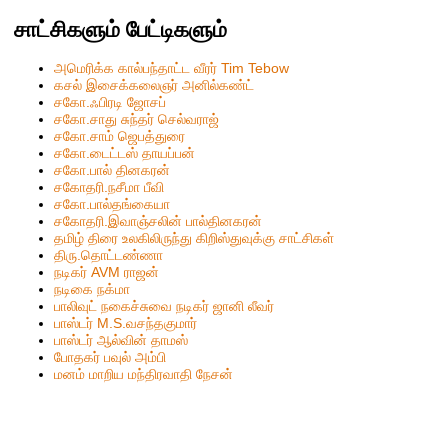
சாட்சிகளும் பேட்டிகளும்
அமெரிக்க கால்பந்தாட்ட வீரர் Tim Tebow
கசல் இசைக்கலைஞர் அனில்கண்ட்
சகோ.ஃபிரடி ஜோசப்
சகோ.சாது சுந்தர் செல்வராஜ்
சகோ.சாம் ஜெபத்துரை
சகோ.டைட்டஸ் தாயப்பன்
சகோ.பால் தினகரன்
சகோதரி.நசீமா பீவி
ச‌கோ.பால்த‌ங்கையா
ச‌கோதரி.இவாஞ்சலின் பால்தின‌க‌ர‌ன்
தமிழ் திரை உலகிலிருந்து கிறிஸ்துவுக்கு சாட்சிகள்
திரு.தொட்டண்ணா
நடிகர் AVM ராஜன்
நடிகை நக்மா
பாலிவுட் நகைச்சுவை நடிகர் ஜானி லீவர்
பாஸ்டர் M.S.வசந்தகுமார்
பாஸ்டர் ஆல்வின் தாமஸ்
போதகர் பவுல் அம்பி
மனம் மாறிய மந்திரவாதி நேசன்