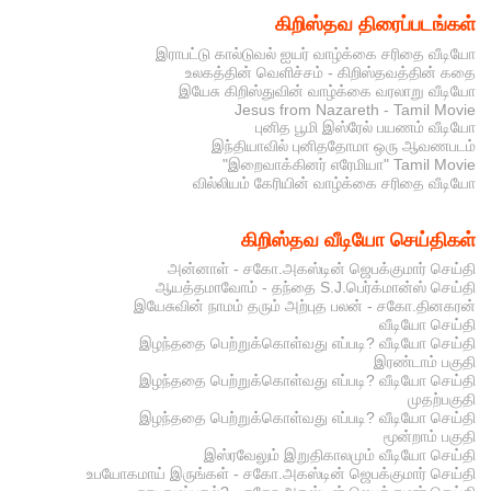
கிறிஸ்தவ திரைப்படங்கள்
இராபட்டு கால்டுவல் ஐயர் வாழ்க்கை சரிதை வீடியோ
உலகத்தின் வெளிச்சம் - கிறிஸ்தவத்தின் கதை
இயேசு கிறிஸ்துவின் வாழ்க்கை வரலாறு வீடியோ
Jesus from Nazareth - Tamil Movie
புனித பூமி இஸ்ரேல் பயணம் வீடியோ
இந்தியாவில் புனிததோமா ஒரு ஆவணபடம்
"இறைவாக்கினர் எரேமியா" Tamil Movie
வில்லியம் கேரியின் வாழ்க்கை சரிதை வீடியோ
கிறிஸ்தவ வீடியோ செய்திகள்
அன்னாள் - சகோ.அகஸ்டின் ஜெபக்குமார் செய்தி
ஆயத்தமாவோம் - தந்தை S.J.பெர்க்மான்ஸ் செய்தி
இயேசுவின் நாமம் தரும் அற்புத பலன் - சகோ.தினகரன்
வீடியோ செய்தி
இழந்ததை பெற்றுக்கொள்வது எப்படி? வீடியோ செய்தி
இரண்டாம் பகுதி
இழந்ததை பெற்றுக்கொள்வது எப்படி? வீடியோ செய்தி
முதற்பகுதி
இழந்ததை பெற்றுக்கொள்வது எப்படி? வீடியோ செய்தி
மூன்றாம் பகுதி
இஸ்ரவேலும் இறுதிகாலமும் வீடியோ செய்தி
உபயோகமாய் இருங்கள் - சகோ.அகஸ்டின் ஜெபக்குமார் செய்தி