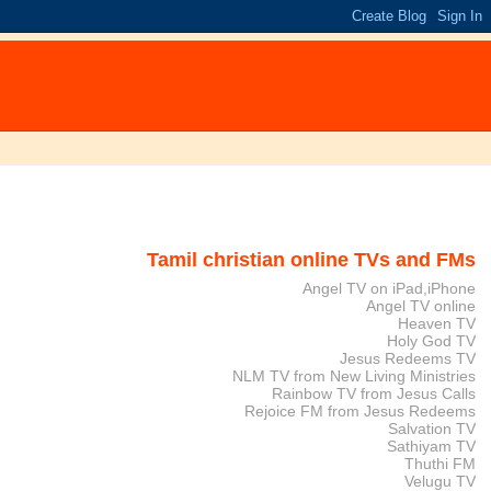
Tamil christian online TVs and FMs
Angel TV on iPad,iPhone
Angel TV online
Heaven TV
Holy God TV
Jesus Redeems TV
NLM TV from New Living Ministries
Rainbow TV from Jesus Calls
Rejoice FM from Jesus Redeems
Salvation TV
Sathiyam TV
Thuthi FM
Velugu TV