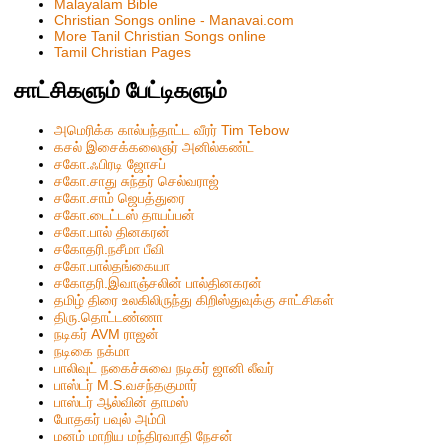
Malayalam Bible
Christian Songs online - Manavai.com
More Tanil Christian Songs online
Tamil Christian Pages
சாட்சிகளும் பேட்டிகளும்
அமெரிக்க கால்பந்தாட்ட வீரர் Tim Tebow
கசல் இசைக்கலைஞர் அனில்கண்ட்
சகோ.ஃபிரடி ஜோசப்
சகோ.சாது சுந்தர் செல்வராஜ்
சகோ.சாம் ஜெபத்துரை
சகோ.டைட்டஸ் தாயப்பன்
சகோ.பால் தினகரன்
சகோதரி.நசீமா பீவி
ச‌கோ.பால்த‌ங்கையா
ச‌கோதரி.இவாஞ்சலின் பால்தின‌க‌ர‌ன்
தமிழ் திரை உலகிலிருந்து கிறிஸ்துவுக்கு சாட்சிகள்
திரு.தொட்டண்ணா
நடிகர் AVM ராஜன்
நடிகை நக்மா
பாலிவுட் நகைச்சுவை நடிகர் ஜானி லீவர்
பாஸ்டர் M.S.வசந்தகுமார்
பாஸ்டர் ஆல்வின் தாமஸ்
போதகர் பவுல் அம்பி
மனம் மாறிய மந்திரவாதி நேசன்