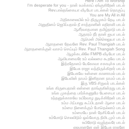
Here I Am To Worship
I'm desperate for you - நான் உமக்காய் ஏங்குகிறேன் பாடல்
Rev.பால்தங்கையா வீடியோ பாடல்கள் தொகுப்பு
You are My All in All
அதிகாலையில் உம் திருமுகம் தேடி பாடல்
அனுதினம் ஜெபிப்பதால் நீ சாத்தானின் எதிராளி பாடல்
ஆசீர்வாதமான தமிழ்நாடு பாடல்
ஆதாரம் நீர் தான் ஐயா பாடல்
ஆமென் அல்லெலுயா பாடல்
ஆராதனை தேவனே Rev. Paul Thangiah பாடல்
ஆராதனைக்குள் வாசம் செய்யும் Rev. Paul Thangiah Song
ஆழக்கடலிலே FMPB வீடியோ பாடல்
ஆவியானவரே உம் வல்லமை கூறவே பாடல்
இத்ரதோளம் யேகோவா சகாயுச்சு பாடல்
இயேசு ராஜா வந்திருக்கிறார் பாடல்
இயேசுவே உன்னை காணாமல் பாடல்
இயேவின் நாமம் இனிதான நாமம் பாடல்
இரு VBS சிறுவர் பாடல்கள்
உங்க கிருபைதான் என்னை தாங்குகின்றது பாடல்
உங்க முகத்தை பார்க்கணுமே யேசையா பாடல்
உந்தனுக்காகவே உயிர்வாழ துடிக்கிறேன் பாடல்
உம்ம அப்பானு கூப்பிடதான் ஆசை பாடல்
உம்மை நினைக்கும் போதெல்லாம் பாடல்
உம்மையே நான் நேசிப்பேன் பாடல்
உம்மோடு செலவிடும் ஒவ்வோரு நிமிடமும் பாடல்
உயிரோடு எழுந்தவரே பாடல்
எஜமானனே என் இயேசு ராஜனே