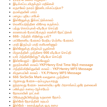
இடிக்கப்படவிருக்கும் மதில்கள்
எருசலேம் நகரம் இரண்டாக்கப்படுமா?
தமஸ்குவின் பாரம்
பழைய புதிய பாபேல்
இஸ்ரேலுக்கு இக்கட்டுக்காலம்
வெளிப்படுத்தின விசேஷ சுருக்கம்.
பத்து கொம்புகள்-வீடியோ செய்தி
காணாமல் போகப்போகும் கரன்சி நோட்டுகள்
666- அந்திக் கிறிஸ்து யார்?
பாபிலோனிய பேரரசும் மேதிய பெர்சிய பேரரசும்
பாதி இரும்பும் பாதி களிமண்ணும்
இஸ்ரேலுக்கு திரும்பும் யூதர்கள்
மிருகத்தின் முத்திரை 666 வீடியோ செய்தி
யார் அந்திகிறிஸ்து? வீடியோ செய்தி
இஸ்ரவேலும் - இஸ்மவேலும்
தூதர்களின் காலம்-YKP.Henry End Time Mp3 message
அந்திக்கிறிஸ்துவின் காலம் - YKP.Hentry MP3 Message
கிருபையின் காலம் - Y.K.P.Henry MP3 Message
666 SixSixSix Mark வலதுகை முத்திரை
ஆறாவது பேரரசு—நம்பமுடியாதது
ஐந்தாவது பேரரசு- உலகளாவிய ஒரே அரசாங்கம்,ஒரே தலைவன்
பலிக்கும் கனவு-ஆச்சரியம்
நோவாவின் நாட்கள்
பிரேதகுழியிலிருந்து உருவான தேசம்.
இஸ்ரேல் தேசத்தின் உதயம்
இஸ்ரேல் - உலகத்துக்கு ஒரு சுமை