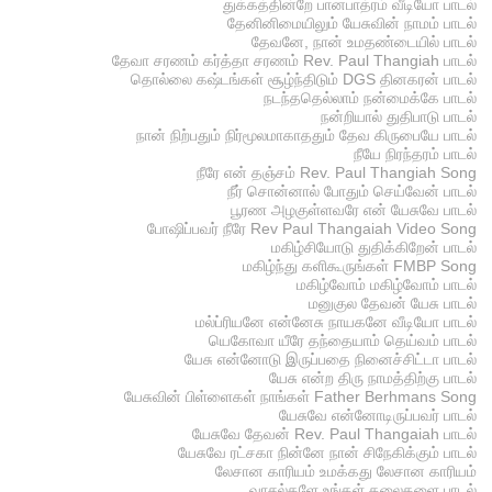
துக்கத்தின்றே பானபாத்ரம் வீடியோ பாடல்
தேனினிமையிலும் யேசுவின் நாமம் பாடல்
தேவனே, நான் உமதண்டையில் பாடல்
தேவா சரணம் கர்த்தா சரணம் Rev. Paul Thangiah பாடல்
தொல்லை கஷ்டங்கள் சூழ்ந்திடும் DGS தினகரன் பாடல்
நடந்ததெல்லாம் நன்மைக்கே பாடல்
நன்றியால் துதிபாடு பாடல்
நான் நிற்பதும் நிர்மூலமாகாததும் தேவ கிருபையே பாடல்
நீயே நிரந்தரம் பாடல்
நீரே என் தஞ்சம் Rev. Paul Thangiah Song
நீர் சொன்னால் போதும் செய்வேன் பாடல்
பூரண அழகுள்ளவரே என் யேசுவே பாடல்
போஷிப்பவர் நீரே Rev Paul Thangaiah Video Song
மகிழ்சியோடு துதிக்கிறேன் பாடல்
மகிழ்ந்து களிகூருங்கள் FMBP Song
மகிழ்வோம் மகிழ்வோம் பாடல்
மனுகுல தேவன் யேசு பாடல்
மல்ப்ரியனே என்னேசு நாயகனே வீடியோ பாடல்
யெகோவா யீரே தந்தையாம் தெய்வம் பாடல்
யேசு என்னோடு இருப்பதை நினைச்சிட்டா பாடல்
யேசு என்ற திரு நாமத்திற்கு பாடல்
யேசுவின் பிள்ளைகள் நாங்கள் Father Berhmans Song
யேசுவே என்னோடிருப்பவர் பாடல்
யேசுவே தேவன் Rev. Paul Thangaiah பாடல்
யேசுவே ரட்சகா நின்னே நான் சிநேகிக்கும் பாடல்
லேசான காரியம் உமக்கது லேசான காரியம்
வாசல்களே உங்கள் தலைகளை பாடல்