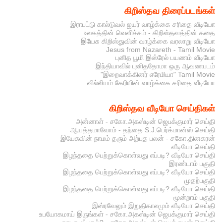
கிறிஸ்தவ திரைப்படங்கள்
இராபட்டு கால்டுவல் ஐயர் வாழ்க்கை சரிதை வீடியோ
உலகத்தின் வெளிச்சம் - கிறிஸ்தவத்தின் கதை
இயேசு கிறிஸ்துவின் வாழ்க்கை வரலாறு வீடியோ
Jesus from Nazareth - Tamil Movie
புனித பூமி இஸ்ரேல் பயணம் வீடியோ
இந்தியாவில் புனிததோமா ஒரு ஆவணபடம்
"இறைவாக்கினர் எரேமியா" Tamil Movie
வில்லியம் கேரியின் வாழ்க்கை சரிதை வீடியோ
கிறிஸ்தவ வீடியோ செய்திகள்
அன்னாள் - சகோ.அகஸ்டின் ஜெபக்குமார் செய்தி
ஆயத்தமாவோம் - தந்தை S.J.பெர்க்மான்ஸ் செய்தி
இயேசுவின் நாமம் தரும் அற்புத பலன் - சகோ.தினகரன்
வீடியோ செய்தி
இழந்ததை பெற்றுக்கொள்வது எப்படி? வீடியோ செய்தி
இரண்டாம் பகுதி
இழந்ததை பெற்றுக்கொள்வது எப்படி? வீடியோ செய்தி
முதற்பகுதி
இழந்ததை பெற்றுக்கொள்வது எப்படி? வீடியோ செய்தி
மூன்றாம் பகுதி
இஸ்ரவேலும் இறுதிகாலமும் வீடியோ செய்தி
உபயோகமாய் இருங்கள் - சகோ.அகஸ்டின் ஜெபக்குமார் செய்தி