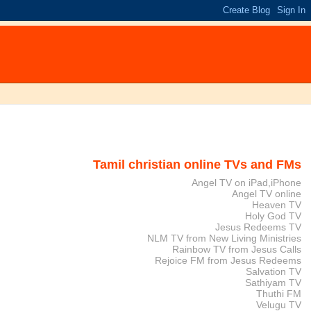
Tamil christian online TVs and FMs
Angel TV on iPad,iPhone
Angel TV online
Heaven TV
Holy God TV
Jesus Redeems TV
NLM TV from New Living Ministries
Rainbow TV from Jesus Calls
Rejoice FM from Jesus Redeems
Salvation TV
Sathiyam TV
Thuthi FM
Velugu TV