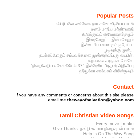
Popular Posts
மல்ப்ரியனே என்னேசு நாயகனே வீடியோ பாடல்
மனம் மாறிய மந்திரவாதி
கிறிஸ்துவும் விவேகானந்தரும்
இஸ்ரவேலும் - இஸ்மவேலும்
இஸ்லாமிய மயமாகும் ஐரோப்பா
முடிவுக்கு முன்...
நடக்கப்போகும் சம்பவங்களை முன்னறிவிப்பது பைபிள்.
கற்பலகைகளுடன் மோசே.
”நிறைவேறிய எசேக்கியேல் 37”-இஸ்ரேலிய பிரதமர் அறிவிப்பு
ஹியூகோ சாவேசும் கிறிஸ்துவும்
Contact
If you have any comments or concerns about this site please
email me
thewayofsalvation@yahoo.com
Tamil Christian Video Songs
Every move I make
Give Thanks -நன்றி உள்ளம் நிறைவுடன் பாடல்
Help Is On The Way Song