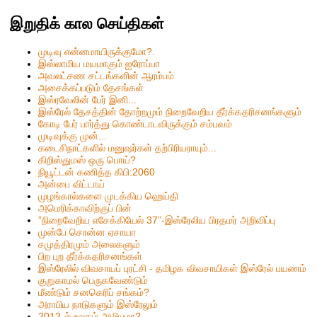
இறுதிக் கால செய்திகள்
முடிவு என்னமாயிருக்குமோ?.
இஸ்லாமிய மயமாகும் ஐரோப்பா
அவலட்சண சட்டங்களின் ஆரம்பம்
அசைக்கப்படும் தேசங்கள்
இஸ்ரவேலின் பேர் இனி...
இஸ்ரேல் தேசத்தின் தோற்றமும் நிறைவேறிய தீர்க்கதரிசனங்களும்
கோடி பேர் பார்த்து கொண்டாடவிருக்கும் சம்பவம்
முடிவுக்கு முன்...
கடைசிநாட்களில் மனுஷர்கள் தற்பிரியராயும்...
கிறிஸ்தும‌ஸ் ஒரு பொய்?
நியூட்டன் கணித்த கிபி:2060
அன்பை விட்டாய்
முழங்கால்களை முடக்கிய ஹெய்தி
அமெரிக்காவிற்குப் பின்
”நிறைவேறிய எசேக்கியேல் 37”-இஸ்ரேலிய பிரதமர் அறிவிப்பு
முன்பே சொன்ன ஏசாயா
சமுத்திரமும் அலைகளும்
பிற புற தீர்க்கதரிசனங்கள்
இஸ்ரேலில் விவசாயப் புரட்சி - தமிழக விவசாயிகள் இஸ்ரேல் பயணம்
குறுகாமல் பெருகவேண்டும்
மீண்டும் சனகெரிப் சங்கம்?
அராபிய நாடுகளும் இஸ்ரேலும்
2012-ல் உலகம் அழியுமா?