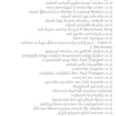
எண்ணி எண்ணி துதிசெய்வாய் வீடியோ பாடல்
எதை நினைத்தும் நீ கலங்காதே மகனே பாடல்
எந்தன் இயேசைய்யா Mohan C Lazarus Ministry பாடல்
எந்தன் உள்ளம் புது கவியாலே-பாடல்
எந்தன் ஜெப வேளை உமைதேடி வந்தேன் பாடல்
எந்தன் வாழ்விலே யேசுவே பாடல்
என் கிருபை உனக்கு போதும் Fr.Berchmans Song
என் ஜனமே மனம் திரும்பு பாடல்
என்ன என் ஆனந்தம் பாடல்
என்னை நடத்தும் இயேசு நாதா உமக்கு நன்றி ஐயா - Father S.
J. Berchmans
ஒருவரும் சேரக்கூடாத ஒளியில் வீடியோ பாடல்
கண்ணுநீர் என்னு மாறுமோ வேதனைகள் என்னு தீருமோ பாடல்
கருணையின் நாதா Rev. Paul Thangiah பாடல்
கர்த்தர் தாமே நம்முன்னே பாடல்
கலங்காதே நெஞ்சமே பாடல்
காத்திடும் காத்திடும் Rev. Paul Thangiah பாடல்
கானா பேட்டை கானா பாடல்
குயவனே குயவனே படைப்பின் காரணரே பாடல்
கேளுங்கள் தரப்படும் பாடல்
சகோ.பால் ஷேக்கின் நாதஸ்வர நாதங்கள்
சந்தோசம் பொங்குதே பாடல்
ஜெபத்தைக் கேட்கும் எங்கள் தேவா பாடல்
தளர்ந்து போன கைகளை திடப்படுத்துங்கள் பாடல்
திக்கற்ற பிள்ளைகளுக்கு சகாயர் நீரே அல்லவோ பாடல்
திருக்கரத்தால் தாங்கி என்னை பாடல்